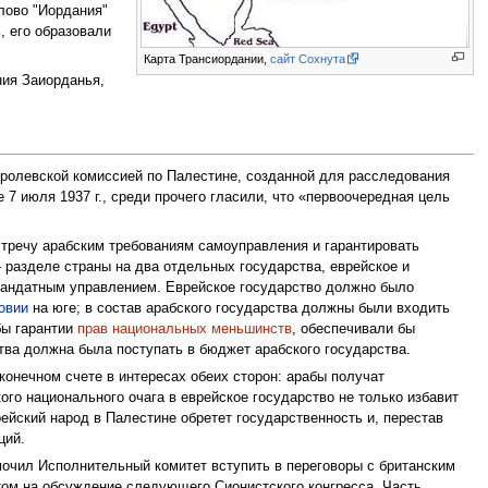
лово "Иордания"
, его образовали
Карта Трансиордании,
сайт Сохнута
ния Заиорданья,
ролевской комиссией по Палестине, созданной для расследования
 7 июля 1937 г., среди прочего гласили, что «первоочередная цель
стречу арабским требованиям самоуправления и гарантировать
 разделе страны на два отдельных государства, еврейское и
андатным управлением. Еврейское государство должно было
овии
на юге; в состав арабского государства должны были входить
бы гарантии
прав национальных меньшинств
, обеспечивали бы
ства должна была поступать в бюджет арабского государства.
 конечном счете в интересах обеих сторон: арабы получат
ого национального очага в еврейское государство не только избавит
ейский народ в Палестине обретет государственность и, перестав
ций.
мочил Исполнительный комитет вступить в переговоры с британским
отом на обсуждение следующего Сионистского конгресса. Часть