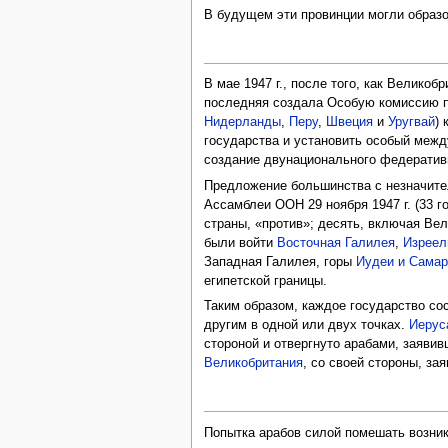
В будущем эти провинции могли образ
В мае 1947 г., после того, как Велик
последняя создала Особую комиссию п
Нидерланды
,
Перу
,
Швеция
и
Уругвай
)
государства и установить особый меж
создание двунационального федератив
Предложение большинства с незначите
Ассамблеи ООН 29 ноября 1947 г. (33 
страны, «против»; десять, включая Ве
были войти
Восточная Галилея
,
Изреел
Западная Галилея, горы
Иудеи и Сама
египетской границы.
Таким образом, каждое государство со
другим в одной или двух точках.
Иерус
стороной и отвергнуто арабами, заявив
Великобритания
, со своей стороны, за
Попытка арабов силой помешать возник