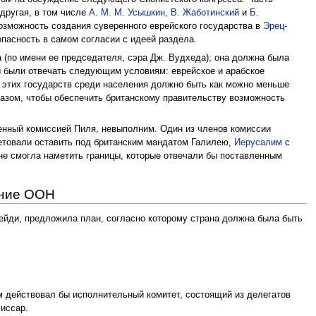
другая, в том числе
А. М. М. Усышкин
,
В. Жаботинский
и
Б.
озможность создания суверенного еврейского государства в
Эрец-
опасность в самом согласии с идеей раздела.
 (по имени ее председателя, сэра Дж. Вудхеда); она должна была
ы были отвечать следующим условиям: еврейское и арабское
з этих государств среди населения должно быть как можно меньше
азом, чтобы обеспечить британскому правительству возможность
женный комиссией Пиля, невыполним. Один из членов комиссии
етовали оставить под британским мандатом Галилею,
Иерусалим
с
не смогла наметить границы, которые отвечали бы поставленным
ение ООН
Грейди, предложила план, согласно которому страна должна была быть
м действовал бы исполнительный комитет, состоящий из делегатов
иссар.