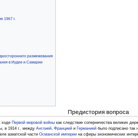
е 1967 г.
одностороннего размежевания
ания в Иудее и Самарии
Предистория вопроса
в ходе
Первой мировой войны
как следствие соперничества великих держ
ы, в 1914 г., между
Англией
,
Францией
и
Германией
было подписано так 
еле азиатской части
Османской империи
на сферы экономических интер