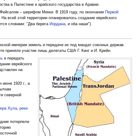
рства в Палестине и арабского государства в Аравии.
 Фейсалом – шерифом Мекки. В 1919 году, по окончании
Первой
 На всей этой территории планировалось создание еврейского
ается словами: "Два берега
Иордана
, и оба наши").
ской империи земель и передаче их под мандат союзных держав.
те приняли участие лишь делегаты США Г. Кинг и И. Крейн.
ль
и передать
дание еврейского
едставлен на
 июне 1920 г., а
пыткам
ти северной
зера Хула
,
реки
дние потерпели
иторию
осточной