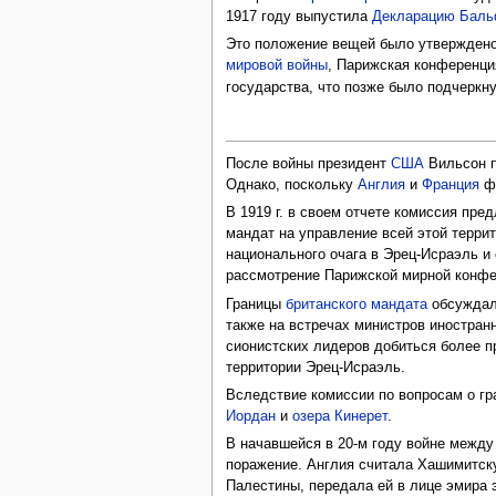
1917 году выпустила
Декларацию Бал
Это положение вещей было утвержден
мировой войны
, Парижская конференци
государства, что позже было подчеркн
После войны президент
США
Вильсон п
Однако, поскольку
Англия
и
Франция
фа
В 1919 г. в своем отчете комиссия пре
мандат на управление всей этой терри
национального очага в Эрец-Исраэль и
рассмотрение Парижской мирной конфе
Границы
британского мандата
обсуждали
также на встречах министров иностранны
сионистских лидеров добиться более п
территории Эрец-Исраэль.
Вследствие комиссии по вопросам о гра
Иордан
и
озера Кинерет
.
В начавшейся в 20-м году войне межд
поражение. Англия считала Хашимитск
Палестины, передала ей в лице эмира