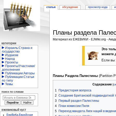
статья
обсуждение
просмотр кода
и
Планы раздела Пале
Материал из ЕЖЕВИКИ - EJWiki.org - Ака
Навигация
категории
Перейти
Перейти
Израиль:Страна и
Это тол
государство
к
к
можете 
Иудаизм
навигации
поиску
Народ
Если вы 
Проекты
Проекты/Участники/
дополнения
Публикации:Авторы
Планы Раздела Палестины
(Partition P
Публикации:Статьи
по типу
Темы
Содержание
1
Предистория вопроса
поиск по словам
2
Создание Британской подмандатной 
3
Первый раздел Палестины
4
План комиссии Пиля
ежевиковый куст
5
Переход мандата Лиги наций в веден
ЕжеВиКа,Еврейская