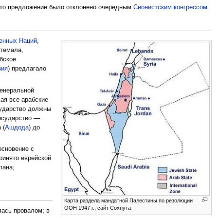
 Это предложение было отклонено очередным
Сионистским конгрессом
.
енных Наций
,
атемала,
бское
вия
) предлагало
Генеральной
чая все арабские
сударство должны
государство —
 (
Ашдода
) до
основение с
ринято еврейской
лана;
Карта раздела мандатной Палестины по резолюции
ООН 1947 г., сайт Сохнута
лась провалом; в