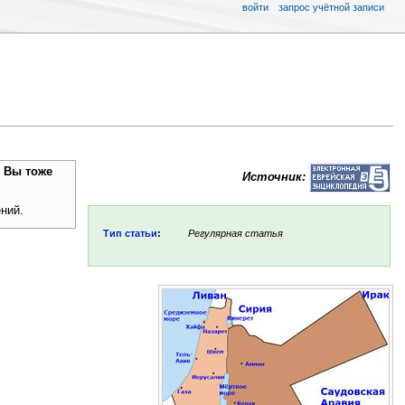
войти
запрос учётной записи
. Вы тоже
Источник:
ений.
Тип статьи
:
Регулярная статья