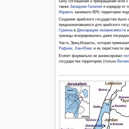
силу соглашения о прекращении огня 
также
Западная Галилея
и коридор от 
Израиль
занимало 80% территории подм
Создание арабского государства было 
предназначавшихся для арабского гос
Гуриона
в
Декларацию независимости
н
границы игнорировались даже посредн
Часть Эрец-Исраэль, которая примыка
Рафиах
,
Хан-Юнис
и их окрестности з
Египет формально не аннексировал
по
государства территорию (только
Велик