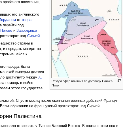
о арабского восстания,
ивших его английского
Иорданом
от
озера
а перейти под
в
Негеве
и
Заиорданье
протекторат над
Сирией
.
 единство страны в
в, и передать мандат на
 стремившейся к
ого народа, была
сманской империи должен
было достигнуто между
Х.
Раздел сфер влияния по договору Сайкса-
 за помощь в войне
Пико.
ролем этого государства
 властей. Спустя месяц после окончания военных действий Франция
 Великобритании на французский протекторат над Сирией.
тории Палестина
нировала отвоевать у Турции Ближний Восток. В связи с этим она в