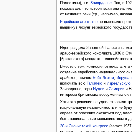
Палестины), т.е.
Заиорданье
. Так, в 1
показывает, что исторически она являл
от названия реки (ср., например, назв
Еврейское агентство
не выразило прот
выдвинув лозунг еврейского государств
Идея раздела Западной Палестины меж
арабо-еврейского конфликта 1936 г. От
[британского] мандата... способствова
Вместе с тем, комиссия отмечала, что
создание еврейского национального оч
арабское, причем
Бейт-Лехем
,
Иеруса
включать всю
Галилею
и
Изреельскую 
Заиорданье, горы
Иудеи
и
Самарии
и Н
интересы британских вооруженных сил и
Хотя это решение не удовлетворяло тре
национальную независимость и не будут
евреев от опасения оказаться под вла
быть национальным меньшинством в др
20-й Сионистский конгресс
(август 1937 
правительством относительно конкретн