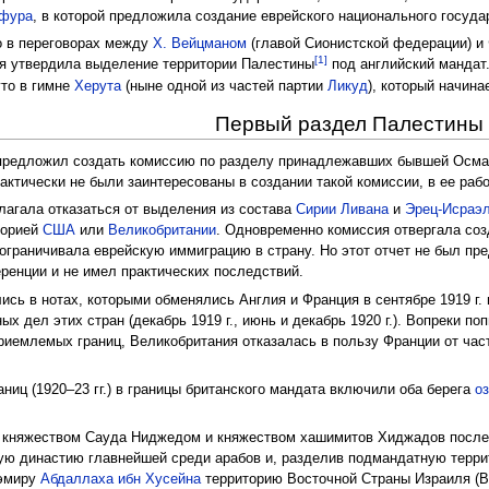
ьфура
, в которой предложила создание еврейского национального госуда
о в переговорах между
Х. Вейцманом
(главой Сионистской федерации) и
[1]
я утвердила выделение территории Палестины
под английский мандат.
уто в гимне
Херута
(ныне одной из частей партии
Ликуд
), который начин
Первый раздел Палестины
редложил создать комиссию по разделу принадлежавших бывшей Осман
ктически не были заинтересованы в создании такой комиссии, в ее рабо
длагала отказаться от выделения из состава
Сирии
Ливана
и
Эрец-Исраэ
торией
США
или
Великобритании
. Одновременно комиссия отвергала соз
 ограничивала еврейскую иммиграцию в страну. Но этот отчет не был пр
ренции и не имел практических последствий.
сь в нотах, которыми обменялись Англия и Франция в сентябре 1919 г. и
х дел этих стран (декабрь 1919 г., июнь и декабрь 1920 г.). Вопреки по
риемлемых границ, Великобритания отказалась в пользу Франции от час
ниц (1920–23 гг.) в границы британского мандата включили оба берега
о
у княжеством Сауда Ниджедом и княжеством хашимитов Хиджадов после
ую династию главнейшей среди арабов и, разделив подмандатную терр
 эмиру
Абдаллаха ибн Хусейна
территорию Восточной Страны Израиля (В