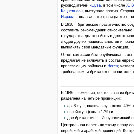
руководителей
ишува
, в том числе
Х. 
Кацнельсон
, выступала против. Сторо
Исраэль
, полагая, что границы этого 
В 1938 г. британское правительство с
составить рекомендации относительно 
государства должны быть в достаточно
людей других национальностей и прин
выполнять свои мандатные функции.
Отчет комиссии был опубликован в окт
предлагал не включать в состав еврей
прилегающим районом и
Негев
; четвер
требованиям, и британское правительс
В 1946 г. комиссия, состоявшая из бри
разделена на четыре провинции:
арабскую, включавшую около 40% т
еврейскую (около 17%) и
две британские — Иерусалимский ок
Центральная власть по этому плану со
еврейской и арабской провинций. Конт