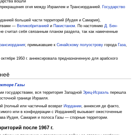
ударства вошли
 прекращения огня между Израилем и Трансиорданией.
Государство
рданией большей части территорий (Иудея и Самария),
рствами —
Великобританией
и
Пакистаном
. По настоянию
Д. Бен-
 не считал себя связанным планом раздела, так как намеченные
рансиордания
; примыкавшие к
Синайскому полуострову
города
Газа
,
 октябре 1950 г. аннексировала предназначенную для арабского
 неё
секторе Газы
ими государствами, вся территория Западной
Эрец-Исраэль
перешла
осточной границе Израиля.
й (полный или частичный возврат
Иордании
, аннексия де факто,
симого или в конфедерации с Иорданией) вызывает ожесточенные
рава Иудея, Самария и полоса Газы — спорные территории.
риторий после 1967 г.