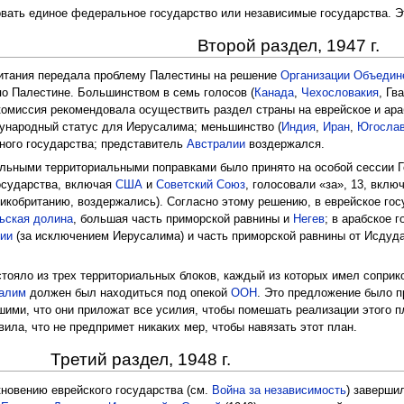
овать единое федеральное государство или независимые государства.
Второй раздел, 1947 г.
обритания передала проблему Палестины на решение
Организации Объедин
о Палестине. Большинством в семь голосов (
Канада
,
Чехословакия
, Гв
 комиссия рекомендовала осуществить раздел страны на еврейское и ара
дународный статус для Иерусалима; меньшинство (
Индия
,
Иран
,
Югосла
ного государства; представитель
Австралии
воздержался.
льными территориальными поправками было принято на особой сессии 
государства, включая
США
и
Советский Союз
, голосовали «за», 13, вклю
ликобританию, воздержались). Согласно этому решению, в еврейское го
ьская долина
, большая часть приморской равнины и
Негев
; в арабское 
рии
(за исключением Иерусалима) и часть приморской равнины от Исдуда
стояло из трех территориальных блоков, каждый из которых имел соприк
алим
должен был находиться под опекой
ООН
. Это предложение было п
шими, что они приложат все усилия, чтобы помешать реализации этого п
явила, что не предпримет никаких мер, чтобы навязать этот план.
Третий раздел, 1948 г.
новению еврейского государства (см.
Война за независимость
) заверши