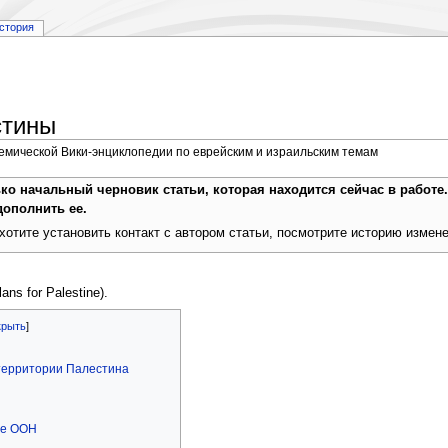
стория
стины
демической Вики-энциклопедии по еврейским и израильским темам
ько начальный черновик статьи, которая находится сейчас в работе
дополнить ее.
хотите установить контакт с автором статьи, посмотрите историю измен
lans for Palestine).
территории Палестина
ие ООН