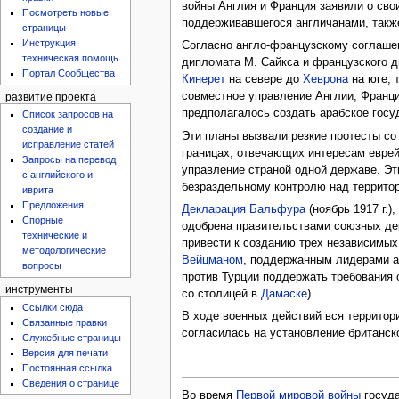
войны Англия и Франция заявили о сво
Посмотреть новые
поддерживавшегося англичанами, такж
страницы
Инструкция,
Согласно англо-французскому соглашен
техническая помощь
дипломата М. Сайкса и французского 
Портал Сообщества
Кинерет
на севере до
Хеврона
на юге, 
совместное управление Англии, Франц
развитие проекта
предполагалось создать арабское госу
Список запросов на
создание и
Эти планы вызвали резкие протесты с
исправление статей
границах, отвечающих интересам еврейс
Запросы на перевод
управление страной одной державе. Эт
с английского и
безраздельному контролю над террито
иврита
Предложения
Декларация Бальфура
(ноябрь 1917 г.
Спорные
одобрена правительствами союзных де
технические и
привести к созданию трех независимых
методологические
Вейцманом
, поддержанным лидерами а
вопросы
против Турции поддержать требования о
инструменты
со столицей в
Дамаске
).
Ссылки сюда
В ходе военных действий вся территор
Связанные правки
согласилась на установление британск
Служебные страницы
Версия для печати
Постоянная ссылка
Сведения о странице
Во время
Первой мировой войны
госуда