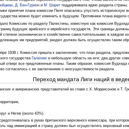
Вейцман
,
Д. Бен-Гурион
и
М. Шарет
поддерживала идею раздела страны; 
нники принятия плана комиссии Пиля опасались упустить историческую в
государства можно будет изменить в будущем. Противники плана видели 
оздало Комиссию по разделу Палестины, известную как комиссия Вудхеда
границ будущих арабского и еврейского государств. Эти границы должн
й степени экономически и хозяйственно самостоятельными; в каждом и
адлежащих им предприятий; раздел должен быть осуществлен таким обр
ябре 1938 г. Комиссия пришла к заключению, что план раздела, предло
ского государства
Галилею
и небольшую область на юге; два других сов
тый отверг все предложенные планы. Таким образом, комиссия Вудхеда 
тво согласилось с ее заключением о неосуществимости раздела.
Переход мандата Лиги наций в вед
танских и американских представителей во главе с Х. Моррисоном и Т. 
ерритории,
руг и Негев (около 43%).
средоточивалась в руках британского верховного комиссара, при которо
роль над иммиграцией в страну должен был осуществлять верховный ком