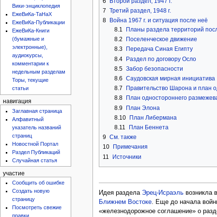
6
Второй раздел, 1947 г.
Вики-энциклопедия
7
Третий раздел, 1948 г.
ЕжеВиКа-ТаНаХ
8
Война 1967 г. и ситуация после неё
ЕжеВиКа-Публикации
8.1
Планы раздела территорий посл
ЕжеВиКа-Книги
8.2
Поселенческое движение
(бумажные и
электронные),
8.3
Передача Синая Египту
аудиокурсы,
8.4
Раздел по договору Осло
комментарии к
8.5
Забор безопасности
недельным разделам
8.6
Саудовская мирная инициатива
Торы, текущие
8.7
Правительство Шарона и план 
статьи
8.8
План одностороннего размежев
навигация
8.9
План Элона
Заглавная страница
8.10
План Либермана
Алфавитный
8.11
План Беннета
указатель названий
страниц
9
См. также
Новостной Портал
10
Примечания
Раздел Публикаций
11
Источники
Случайная статья
участие
Сообщить об ошибке
Создать новую
Идея раздела
Эрец-Исраэль
возникла 
страницу
Ближнем Востоке
. Еще до начала войн
Посмотреть свежие
«железнодорожное соглашение» о разд
правки