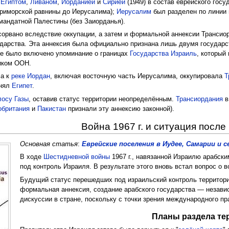
с
Египтом
,
Ливаном
,
Иорданией
и
Сирией
(1949) в состав еврейского гос
приморской равнины до Иерусалима);
Иерусалим
был разделен по линии
андатной Палестины (без Заиорданья).
сорвано вследствие оккупации, а затем и формальной аннексии Трансио
ударства. Эта аннексия была официально признана лишь двумя госуда
е было включено упоминание о границах
Государства Израиль
, который
иком ООН.
ла к
реке Иордан
, включая восточную часть Иерусалима, оккупировала
Т
анял
Египет
.
лосу Газы
, оставив статус территории неопределённым.
Трансиордания
в
обритания
и
Пакистан
признали эту аннексию законной).
Война 1967 г. и ситуация после
Основная статья
:
Еврейские поселения в Иудее, Самарии и 
В ходе
Шестидневной войны
1967 г., навязанной Израилю арабск
под контроль Израиля. В результате этого вновь встал вопрос о в
Будущий статус перешедших под израильский контроль территори
формальная аннексия, создание арабского государства — незави
дискуссии в стране, поскольку с точки зрения международного п
Планы раздела тер