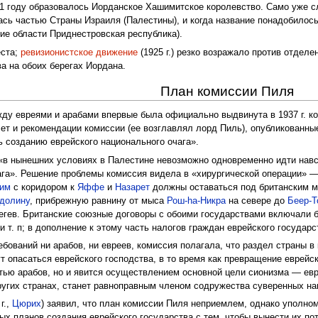
921 году образовалось Иорданское Хашимитское королевство. Само уже с
ась частью Страны Израиля (Палестины), и когда название понадобилось
ание области Приднестровская республика).
еста;
ревизионистское движение
(1925 г.) резко возражало против отделе
а на обоих берегах Иордана.
План комиссии Пиля
ду евреями и арабами впервые была официально выдвинута в 1937 г. ко
чет и рекомендации комиссии (ее возглавлял лорд Пиль), опубликованные
ть созданию еврейского национального очага».
 «в нынешних условиях в Палестине невозможно одновременно идти нав
ага». Решение проблемы комиссия видела в «хирургической операции» —
лим
с коридором к
Яффе
и
Назарет
должны оставаться под британским м
долину
, прибрежную равнину от мыса
Рош-hа-Никра
на севере до
Беер-Т
егев. Британские союзные договоры с обоими государствами включали 
 т. п; в дополнение к этому часть налогов граждан еврейского государ
бований ни арабов, ни евреев, комиссия полагала, что раздел страны в
 опасаться еврейского господства, в то время как превращение еврейск
стью арабов, но и явится осуществлением основной цели сионизма — евр
угих странах, станет равноправным членом содружества суверенных на
г.,
Цюрих
) заявил, что план комиссии Пиля неприемлем, однако уполно
ых планов создания еврейского государства с тем, чтобы вынести их п