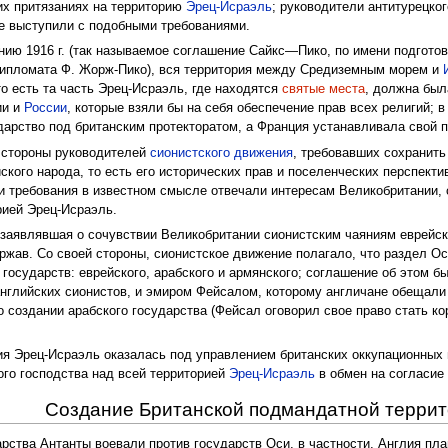
их притязаниях на территорию
Эрец-Исраэль
; руководители антитурецког
е выступили с подобными требованиями.
ию 1916 г. (так называемое соглашение Сайкс—Пико, по имени подготов
дипломата Ф. Жорж-Пико), вся территория между Средиземным морем и
то есть та часть Эрец-Исраэль, где находятся
святые места
, должна был
ии и
России
, которые взяли бы на себя обеспечение прав всех религий; 
дарство под британским протекторатом, а Франция устанавливала свой 
о стороны руководителей
сионистского движения
, требовавших сохранить
кого народа, то есть его исторических прав и поселенческих перспекти
и требования в известном смысле отвечали интересам Великобритании,
рией Эрец-Исраэль.
), заявлявшая о сочувствии Великобритании сионистским чаяниям еврейск
ржав. Со своей стороны, сионистское движение полагало, что раздел О
 государств: еврейского, арабского и армянского; соглашение об этом 
нглийских сионистов, и эмиром Фейсалом, которому англичане обещали
 создании арабского государства (Фейсал оговорил свое право стать ко
ия Эрец-Исраэль оказалась под управлением британских оккупационных
ого господства над всей территорией
Эрец-Исраэль
в обмен на согласие
Создание Британской подмандатной терри
рства Антанты воевали против государств Оси, в частности, Англия пла