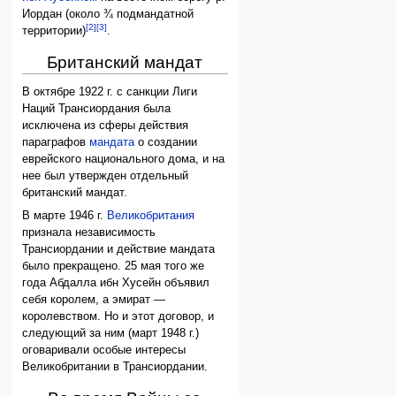
Иордан (около ¾ подмандатной
[2]
[3]
территории)
.
Британский мандат
В октябре 1922 г. с санкции Лиги
Наций Трансиордания была
исключена из сферы действия
параграфов
мандата
о создании
еврейского национального дома, и на
нее был утвержден отдельный
британский мандат.
В марте 1946 г.
Великобритания
признала независимость
Трансиордании и действие мандата
было прекращено. 25 мая того же
года Абдалла ибн Хусейн объявил
себя королем, а эмират —
королевством. Но и этот договор, и
следующий за ним (март 1948 г.)
оговаривали особые интересы
Великобритании в Трансиордании.