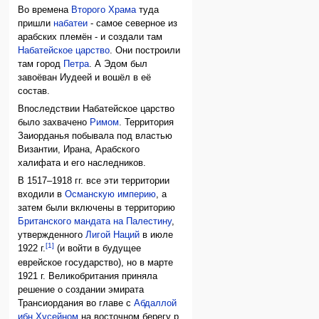
Во времена
Второго Храма
туда
пришли
набатеи
- самое северное из
арабских племён - и создали там
Набатейское царство
. Они построили
там город
Петра
. А Эдом был
завоёван Иудеей и вошёл в её
состав.
Впоследствии Набатейское царство
было захвачено
Римом
. Территория
Заиорданья побывала под властью
Византии, Ирана, Арабского
халифата и его наследников.
В 1517–1918 гг. все эти территории
входили в
Османскую империю
, а
затем были включены в территорию
Британского мандата на Палестину
,
утвержденного
Лигой Наций
в июле
[1]
1922 г.
(и войти в будущее
еврейское государство), но в марте
1921 г. Великобритания приняла
решение о создании эмирата
Трансиордания во главе с
Абдаллой
ибн Хусейном
на восточном берегу р.