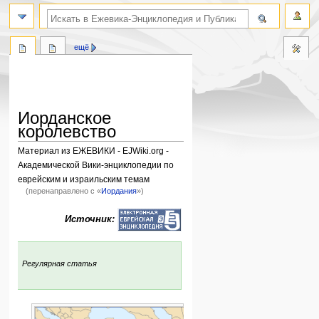
поиск по словам
ещё
Иорданское
королевство
Материал из ЕЖЕВИКИ - EJWiki.org -
Академической Вики-энциклопедии по
еврейским и израильским темам
(перенаправлено с «
Иордания
»)
Перейти
Перейти
Источник:
к
к
навигации
поиску
:
Регулярная статья