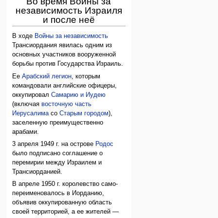
Во время Войны за
независимость Израиля
и после неё
В ходе
Войны за независимость
Трансиордания явилась одним из
основных участников вооруженной
борьбы против Государства Израиль.
Ее
Арабский легион
, которым
командовали английские офицеры,
оккупировал
Самарию и Иудею
(включая
восточную часть
Иерусалима
со
Старым городом
),
заселенную преимущественно
арабами.
3 апреля 1949 г. на острове
Родос
было подписано соглашение о
перемирии между Израилем и
Трансиорданией.
В апреле 1950 г. королевство само-
переименовалось в Иорданию,
объявив оккупированную область
своей территорией, а ее жителей —