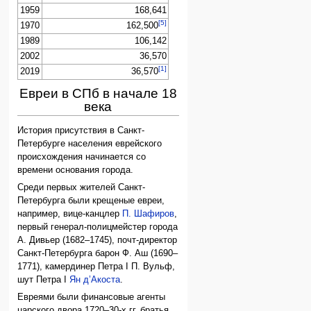
1959
168,641
[5]
1970
162,500
1989
106,142
2002
36,570
[1]
2019
36,570
Евреи в СПб в начале 18
века
История присутствия в Санкт-
Петербурге населения еврейского
происхождения начинается со
времени основания города.
Среди первых жителей Санкт-
Петербурга были крещеные евреи,
например, вице-канцлер
П. Шафиров
,
первый генерал-полицмейстер города
А. Дивьер (1682–1745), почт-директор
Санкт-Петербурга барон Ф. Аш (1690–
1771), камердинер Петра I П. Вульф,
шут Петра I
Ян д’Акоста
.
Евреями были финансовые агенты
царского двора 1720–30-х гг. братья