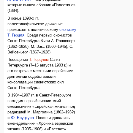
которых вышел сборник «Палестина»
(1884).
В конце 1890-х гг.
палестинофильское движение
примыкает к политическому
сионизму
Т. Герцля
. Среди первых сионистов
Санкт-Петербурга были А. Раппопорт
(1862–1928), М. Закс (1860–1945), С.
Вейсенберг (1867–1928).
Посещение
Т. Герцлем
Санкт-
Петербурга (7–15 августа 1903 г.) и
его встреча с местными еврейскими
деятелями содействовали
консолидации сионистских сил
Санкт-Петербурга.
В 1904–1907 гг. в Санкт-Петербурге
выходил первый сионистский
ежемесячник «Еврейская жизнь» под
редакцией М. Марголина (1862–193?)
и
Ю. Бруцкуса
. Позже издавались
еженедельники «Хроника еврейской
жизни» (1905–1906) и «Рассвет»