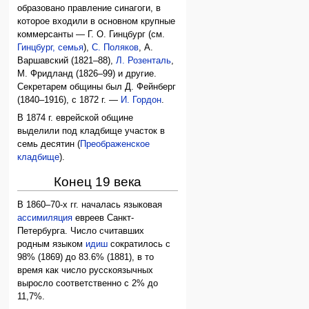
образовано правление синагоги, в
которое входили в основном крупные
коммерсанты — Г. О. Гинцбург (см.
Гинцбург, семья
),
С. Поляков
, А.
Варшавский (1821–88),
Л. Розенталь
,
М. Фридланд (1826–99) и другие.
Секретарем общины был Д. Фейнберг
(1840–1916), с 1872 г. —
И. Гордон
.
В 1874 г. еврейской общине
выделили под кладбище участок в
семь десятин (
Преображенское
кладбище
).
Конец 19 века
В 1860–70-х гг. началась языковая
ассимиляция
евреев Санкт-
Петербурга. Число считавших
родным языком
идиш
сократилось с
98% (1869) до 83.6% (1881), в то
время как число русскоязычных
выросло соответственно с 2% до
11,7%.