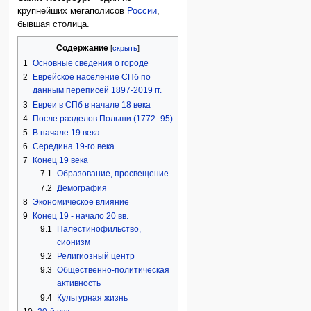
крупнейших мегаполисов
России
,
бывшая столица.
Содержание
1
Основные сведения о городе
2
Еврейское население СПб по
данным переписей 1897-2019 гг.
3
Евреи в СПб в начале 18 века
4
После разделов Польши (1772–95)
5
В начале 19 века
6
Середина 19-го века
7
Конец 19 века
7.1
Образование, просвещение
7.2
Демография
8
Экономическое влияние
9
Конец 19 - начало 20 вв.
9.1
Палестинофильство,
сионизм
9.2
Религиозный центр
9.3
Общественно-политическая
активность
9.4
Культурная жизнь