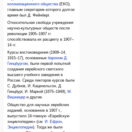
колонизационного общества
(ЕКО),
главным секретарем которого долгое
время был Д. Фейнберг.
Относительная свобода учреждения
научно-культурных обществ после
революции 1905–1907 гг.
способствовала их расцвету в 1907–
14 гг.
Курсы востоковедения (1908–14,
1915–17), основанные
бароном Д.
Гинцбургом
, были первой попыткой
создания еврейского светского
высшего учебного заведения в
России. Среди лекторов курсов были
С. Дубнов, И. Каценельсон, Д.
Гинцбург, И. Маркой (1875–1949),
М.
Вишницер
и другие.
Общество для научных еврейских
изданий, основанное в 1907 г.,
выпустило 16-томную «Еврейскую
энциклопедию» (см.
И. Ефрон
,
Энциклопедии
). Тогда же были