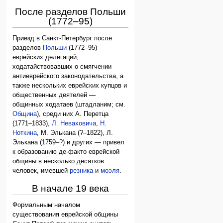
После разделов Польши
(1772–95)
Приезд в Санкт-Петербург после
разделов
Польши
(1772–95)
еврейских делегаций,
ходатайствовавших о смягчении
антиеврейского законодательства, а
также нескольких еврейских купцов и
общественных деятелей —
общинных ходатаев (штадланим; см.
Община
), среди них А. Перетца
(1771–1833),
Л. Неваховича
,
Н.
Ноткина
, М. Элькана (?–1822), Л.
Элькана (1759–?) и других — привел
к образованию де-факто еврейской
общины в несколько десятков
человек, имевшей
резника
и
моэля
.
В начале 19 века
Формальным началом
существования еврейской общины