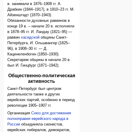
в. занимали в 1876–1908 гг. А.
Драбкин (1844–1917), в 1910–23 гг. М.
Айзенштадт (1870–1943).
Обязанности духовных раввинов в
конце 19 в. – начале 20 в. исполняли
в 1878–95 гг. И. Ландау (1821–95) —
раввин
хасидской
общины Санкт-
Петербурга, И. Ольшвангер (1825–
96), в 1908–30 гг. — Д.
Каценеленбоген (1850–1930).
Секретарем общины в начале 20 в.
был И. Гинцбург (1871–1942).
Общественно-политическая
активность
Санкт-Петербург был центром
деятельности также и других
еврейских партий, особенно в период
революции 1905–1907 гг.
Организация
Союз для достижения
полноправия еврейского народа в
России
объединяла сионистов,
еврейских либералов, демократов,