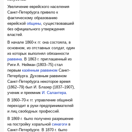
Увеличение еврейского населения
Санкт-Петербурга привело к
фактическому образованию
еврейской
общины
, существовавшей
без официального утверждения
властей.
В начале 1860-х гг. она состояла, в
основном, из отставных солдат, один
из которых выполнял обязанности
раввина
. В 1863 г. приглашенный из
Риги А. Нейман (1803–75) стал
первым
казённым раввином
Санкт-
Петербурга. Духовным раввином
Санкт-Петербурга некоторое время
(1862–79) был И. Блазер (1837–1907),
ученик и преемник
И. Салантера
.
В 1860–70-х гг. управление общиной
переходит в руки предпринимателей
и лиц свободных профессий.
В 1869 г. было получено разрешение
на постройку хоральной
синагоги
в
Санкт-Петербурге. В 1870 г. было