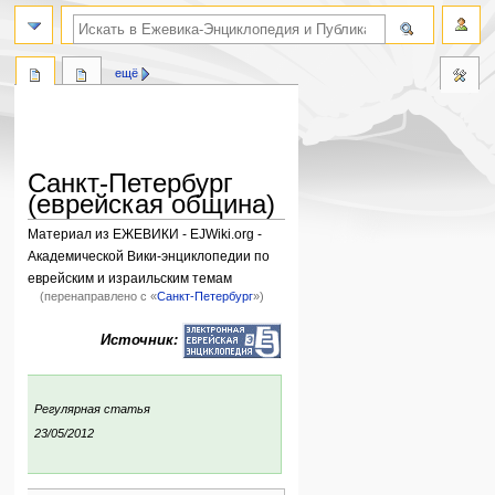
поиск по словам
ещё
Санкт-Петербург
(еврейская община)
Материал из ЕЖЕВИКИ - EJWiki.org -
Академической Вики-энциклопедии по
еврейским и израильским темам
(перенаправлено с «
Санкт-Петербург
»)
Перейти
Перейти
Источник:
к
к
навигации
поиску
:
Регулярная статья
ния:
23/05/2012