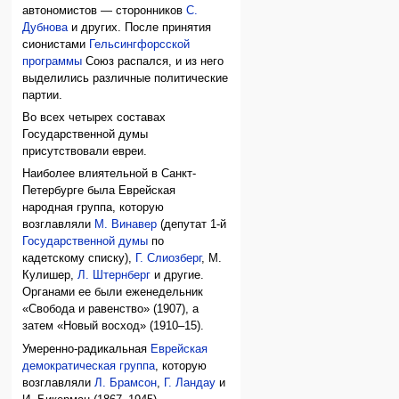
автономистов — сторонников
С.
Дубнова
и других. После принятия
сионистами
Гельсингфорсской
программы
Союз распался, и из него
выделились различные политические
партии.
Во всех четырех составах
Государственной думы
присутствовали евреи.
Наиболее влиятельной в Санкт-
Петербурге была Еврейская
народная группа, которую
возглавляли
М. Винавер
(депутат 1-й
Государственной думы
по
кадетскому списку),
Г. Слиозберг
, М.
Кулишер,
Л. Штернберг
и другие.
Органами ее были еженедельник
«Свобода и равенство» (1907), а
затем «Новый восход» (1910–15).
Умеренно-радикальная
Еврейская
демократическая группа
, которую
возглавляли
Л. Брамсон
,
Г. Ландау
и