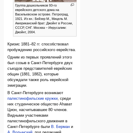
Группа дошкольников 93-го
еврейского детского дома на
Васильевском острове. Петроград,
1921. Из кн.: Бейзер М., Мицель М.
Американский брат: Джойнт в России,
СССР, СНГ. Москва – Иерусалим:
Джойнт, 2004.
Кризис 1881–82 гг. способствовал
пробуждению российского еврейства.
Одним из первых проявлений этого
был созыв в Санкт-Петербурге двух
съездов представителей еврейских
общин (1881, 1882), которые
обсуждали также роль еврейской
эмиграции.
В Санкт-Петербурге возникают
палестинофильские кружки
, среди
них студенческое общество Аhават
Цион, насчитывавшее 80 членов.
Видными участниками
палестинофильского движения в
Санкт-Петербурге были
В. Берман
и
А. Волынский
, под редакцией