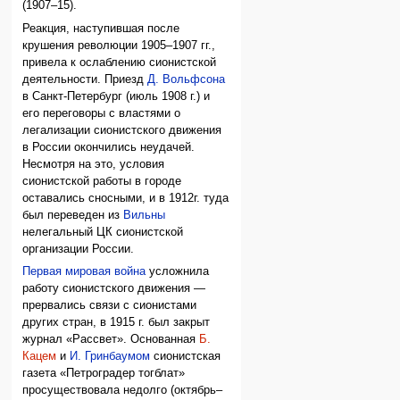
(1907–15).
Реакция, наступившая после
крушения революции 1905–1907 гг.,
привела к ослаблению сионистской
деятельности. Приезд
Д. Вольфсона
в Санкт-Петербург (июль 1908 г.) и
его переговоры с властями о
легализации сионистского движения
в России окончились неудачей.
Несмотря на это, условия
сионистской работы в городе
оставались сносными, и в 1912г. туда
был переведен из
Вильны
нелегальный ЦК сионистской
организации России.
Первая мировая война
усложнила
работу сионистского движения —
прервались связи с сионистами
других стран, в 1915 г. был закрыт
журнал «Рассвет». Основанная
Б.
Кацем
и
И. Гринбаумом
сионистская
газета «Петроградер тогблат»
просуществовала недолго (октябрь–