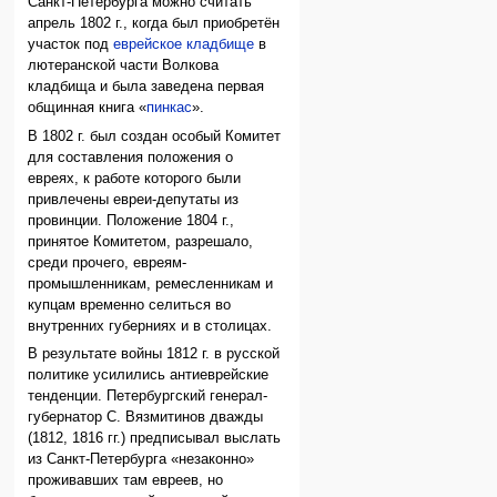
Санкт-Петербурга можно считать
апрель 1802 г., когда был приобретён
участок под
еврейское кладбище
в
лютеранской части Волкова
кладбища и была заведена первая
общинная книга «
пинкас
».
В 1802 г. был создан особый Комитет
для составления положения о
евреях, к работе которого были
привлечены евреи-депутаты из
провинции. Положение 1804 г.,
принятое Комитетом, разрешало,
среди прочего, евреям-
промышленникам, ремесленникам и
купцам временно селиться во
внутренних губерниях и в столицах.
В результате войны 1812 г. в русской
политике усилились антиеврейские
тенденции. Петербургский генерал-
губернатор С. Вязмитинов дважды
(1812, 1816 гг.) предписывал выслать
из Санкт-Петербурга «незаконно»
проживавших там евреев, но