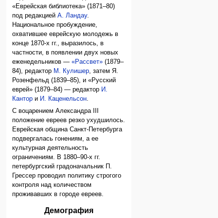
«Еврейская библиотека» (1871–80)
под редакцией
А. Ландау
.
Национальное пробуждение,
охватившее еврейскую молодежь в
конце 1870-х гг., выразилось, в
частности, в появлении двух новых
еженедельников —
«Рассвет»
(1879–
84), редактор
М. Кулишер
, затем Я.
Розенфельд (1839–85), и «Русский
еврей» (1879–84) — редактор
И.
Кантор
и
И. Каценельсон
.
С воцарением Александра III
положение евреев резко ухудшилось.
Еврейская община Санкт-Петербурга
подвергалась гонениям, а ее
культурная деятельность
ограничениям. В 1880–90-х гг.
петербургский градоначальник П.
Грессер проводил политику строгого
контроля над количеством
проживавших в городе евреев.
Демография