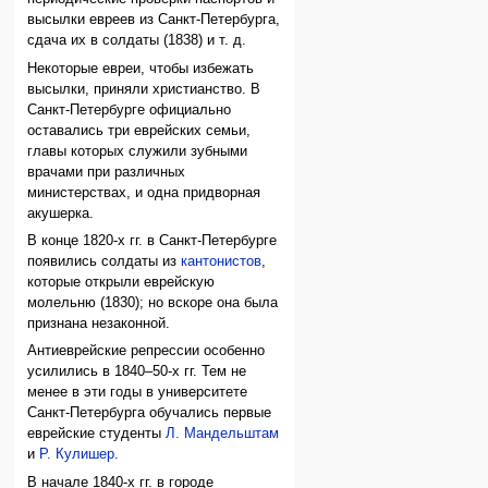
высылки евреев из Санкт-Петербурга,
сдача их в солдаты (1838) и т. д.
Некоторые евреи, чтобы избежать
высылки, приняли христианство. В
Санкт-Петербурге официально
оставались три еврейских семьи,
главы которых служили зубными
врачами при различных
министерствах, и одна придворная
акушерка.
В конце 1820-х гг. в Санкт-Петербурге
появились солдаты из
кантонистов
,
которые открыли еврейскую
молельню (1830); но вскоре она была
признана незаконной.
Антиеврейские репрессии особенно
усилились в 1840–50-х гг. Тем не
менее в эти годы в университете
Санкт-Петербурга обучались первые
еврейские студенты
Л. Мандельштам
и
Р. Кулишер
.
В начале 1840-х гг. в городе