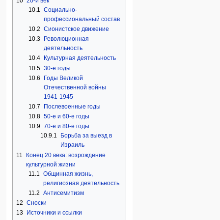
10
20-й век
10.1
Социально-
профессиональный состав
10.2
Сионистское движение
10.3
Революционная
деятельность
10.4
Культурная деятельность
10.5
30-е годы
10.6
Годы Великой
Отечественной войны
1941-1945
10.7
Послевоенные годы
10.8
50-е и 60-е годы
10.9
70-е и 80-е годы
10.9.1
Борьба за выезд в
Израиль
11
Конец 20 века: возрождение
культурной жизни
11.1
Общинная жизнь,
религиозная деятельность
11.2
Антисемитизм
12
Сноски
13
Источники и ссылки