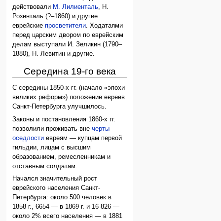
действовали
М. Лилиенталь
, Н.
Розенталь (?–1860) и другие
еврейские
просветители
. Ходатаями
перед царским двором по еврейским
делам выступали И. Зеликин (1790–
1880), Н. Левитин и другие.
Середина 19-го века
С середины 1850-х гг. (начало «эпохи
великих реформ») положение евреев
Санкт-Петербурга улучшилось.
Законы и постановления 1860-х гг.
позволили проживать вне
черты
оседлости
евреям — купцам первой
гильдии, лицам с высшим
образованием, ремесленникам и
отставным солдатам.
Начался значительный рост
еврейского населения Санкт-
Петербурга: около 500 человек в
1858 г., 6654 — в 1869 г. и 16 826 —
около 2% всего населения — в 1881