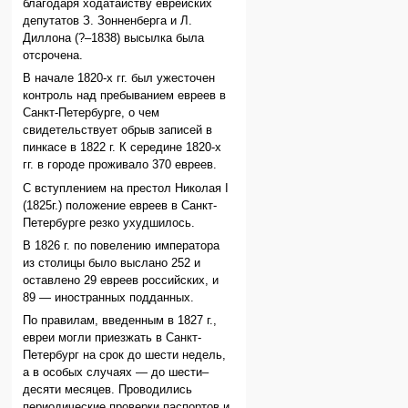
благодаря ходатайству еврейских
депутатов З. Зонненберга и Л.
Диллона (?–1838) высылка была
отсрочена.
В начале 1820-х гг. был ужесточен
контроль над пребыванием евреев в
Санкт-Петербурге, о чем
свидетельствует обрыв записей в
пинкасе в 1822 г. К середине 1820-х
гг. в городе проживало 370 евреев.
С вступлением на престол Николая I
(1825г.) положение евреев в Санкт-
Петербурге резко ухудшилось.
В 1826 г. по повелению императора
из столицы было выслано 252 и
оставлено 29 евреев российских, и
89 — иностранных подданных.
По правилам, введенным в 1827 г.,
евреи могли приезжать в Санкт-
Петербург на срок до шести недель,
а в особых случаях — до шести–
десяти месяцев. Проводились
периодические проверки паспортов и