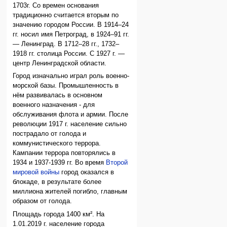
1703г. Со времен основания
традиционно считается вторым по
значению городом России. В 1914–24
гг. носил имя Петроград, в 1924–91 гг.
— Ленинград. В 1712–28 гг., 1732–
1918 гг. столица России. С 1927 г. —
центр Ленинградской области.
Город изначально играл роль военно-
морской базы. Промышленность в
нём развивалась в основном
военного назначения - для
обслуживания флота и армии. После
революции 1917 г. население сильно
пострадало от голода и
коммунистического террора.
Кампании террора повторялись в
1934 и 1937-1939 гг. Во время
Второй
мировой войны
город оказался в
блокаде, в результате более
миллиона жителей погибло, главным
образом от голода.
Площадь города 1400 км². На
1.01.2019 г. население города