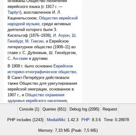
основаны Общество любителей
еврейского языка (с 1917 г. —
Тарбут
), возглавленное И. Л.
Каценельсоном,
Общество еврейской
народной музыки
, среди активных
деятелей которого были З.
Кисельгоф (1876–1939),
И. Ахрон
,
Ш.
Гинзбург
,
М. Гнесин
, и Еврейское
литературное общество (1908–11) во
главе с С. Дубновым, Ш. Гинзбургом,
С. Ан-ским
и другими.
В 1908 г. было основано
Еврейское
историко-этнографическое общество
.
В Санкт-Петербурге действовали
также Общество для урегулирования
еврейской эмиграции, основанное в
1907 г., и
Общество охранения
здоровья еврейского населения
,
учрежденное в 1912 г.
Console (1)
Queries (651)
Debug log (2095)
Request
В 1915 г. было основано Еврейское
PHP includes (1243)
MediaWiki
: 1.42.3
PHP
: 8.3.6
Time: 0.28978
общество поощрения художеств
(председатель М. Винавер, товарищ
Memory: 7,33 МБ (Peak: 7,5 МБ)
председателя И. Гинцбург); закрыто в