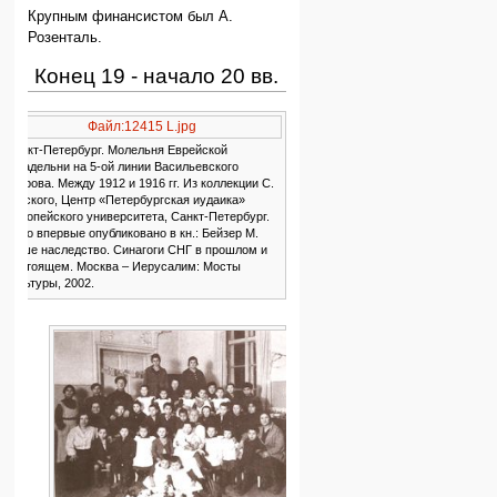
Крупным финансистом был А.
Розенталь.
Конец 19 - начало 20 вв.
Палестинофильство,
Файл:12415 L.jpg
сионизм
Санкт-Петербург. Молельня Еврейской
богадельни на 5-ой линии Васильевского
острова. Между 1912 и 1916 гг. Из коллекции С.
Ан-ского, Центр «Петербургская иудаика»
Европейского университета, Санкт-Петербург.
Фото впервые опубликовано в кн.: Бейзер М.
Наше наследство. Синагоги СНГ в прошлом и
настоящем. Москва – Иерусалим: Мосты
культуры, 2002.