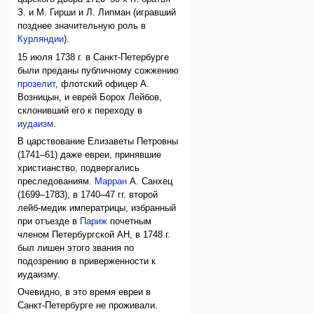
З. и М. Гирши и Л. Липман (игравший
позднее значительную роль в
Курляндии
).
15 июля 1738 г. в Санкт-Петербурге
были преданы публичному сожжению
прозелит
, флотский офицер А.
Возницын, и еврей Борох Лейбов,
склонивший его к переходу в
иудаизм
.
В царствование Елизаветы Петровны
(1741–61) даже евреи, принявшие
христианство, подвергались
преследованиям.
Марран
А. Санхец
(1699–1783), в 1740–47 гг. второй
лейб-медик императрицы, избранный
при отъезде в
Париж
почетным
членом Петербургской АН, в 1748 г.
был лишен этого звания по
подозрению в приверженности к
иудаизму.
Очевидно, в это время евреи в
Санкт-Петербурге не проживали.