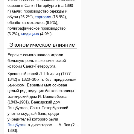
Таким образом, главными занятиями
евреев в Санкт-Петербурге (на 1890
г.) были: производство одежды и
обуви (25.2%),
торговля
(18.9%),
обработка металлов (8.8%),
полиграфическое производство
(6.2%),
медицина
(4.9%).
Экономическое влияние
Евреи с самого начала играли
большую роль в экономической
истории Санкт-Петербурга.
Крещеный еврей Л. Штиглиц (1777–
1842) в 1820–30-х гг. был придворным
банкиром. Евреями был основан
целый ряд ведущих банков столицы:
Банкирский дом И. Вавельберга
(1843–1901), Банкирский дом
Гинцбургов, Санкт-Петербургский
учетно-ссудный банк, среди
учредителей которого были
Гинцбурги
, а директором — А. Зак (?–
1893).