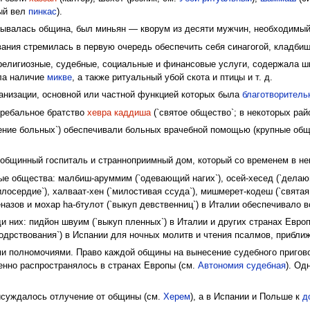
рый вел
пинкас
).
овывалась община, был миньян — кворум из десяти мужчин, необходимы
ания стремилась в первую очередь обеспечить себя синагогой, кладби
елигиозные, судебные, социальные и финансовые услуги, содержала ш
ала наличие
микве
, а также ритуальный убой скота и птицы и т. д.
анизации, основной или частной функцией которых была
благотворитель
гребальное братство
хевра каддиша
(`святое общество`; в некоторых рай
ение больных`) обеспечивали больных врачебной помощью (крупные об
общинный госпиталь и странноприимный дом, который со временем в не
е общества: малбиш-аруммим (`одевающий нагих`), осей-хесед (`делающ
илосердие`), халваат-хен (`милостивая ссуда`), мишмерет-кодеш (`свят
кеназов и мохар hа-бтулот (`выкуп девственниц`) в Италии обеспечивало
 них: пидйон швуим (`выкуп пленных`) в Италии и других странах Европ
бодрствования`) в Испании для ночных молитв и чтения псалмов, приб
 полномочиями. Право каждой общины на вынесение судебного пригово
пенно распространялось в странах Европы (см.
Автономия судебная
). Од
суждалось отлучение от общины (см.
Херем
), а в Испании и Польше к
д