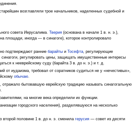
единения.
 старейшин возглавляли трое начальников, наделенных судебной и
ьного совета Иерусалима.
Тверия
(основана в начале 1 в. н. э.),
на площади, иногда — в синагоге), которое контролировало
енно подтверждают ранние
барайты
и
Тосефта
, регулирующие
х синагоги, регулировать цены, защищать имущественные интересы
ся к нееврейскому суду (барайта 3 в. до н. э.) и т. д.
ий от иудаизма, требовал от соратников судиться не у «нечестивых»,
ейскому
обычаю
.
имо, отражало бытовавшую еврейскую традицию называть синагогальную
.
авителями, на многие века определили их функции.
анизации городского населения), разделявшуюся на несколько
во второй половине 1 в. до н. э. сменила
герусия
— совет из десяти