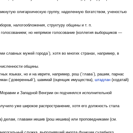
замкнутую олигархическую группу, наделенную богатством, ученостью
оров, налогообложения, структуру общины и т. п.
 голосованием; но непрямое голосование (коллегия выборщиков —
и славных мужей города`), хотя во многих странах, например, в
 численности общины.
ых языках, но и на иврите, например, рош (`глава`), рашим, парнас
еман (`доверенный`), шаммай (оценщик имущества),
штадлан
(ходатай)
, Моравии и Западной Венгрии он подчинялся исполнительной
получило уже широкое распространение, хотя его должность стала
ра) делам, главами иешив (рош иешива) или проповедниками (см.
инагогальный служка, выполнявший иногда функции судебного