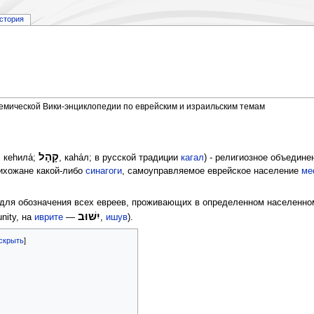
стория
демической Вики-энциклопедии по еврейским и израильским темам
קָהָל
, кеhила́;
, каhа́л; в русской традиции
кагал
) - религиозное объедине
рихожане какой-либо
синагоги
, самоуправляемое еврейское население
ме
для обозначения всех евреев, проживающих в определенном населенном
יִשּׁוּב
nity, на
иврите
—
,
ишув
).