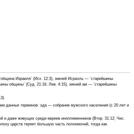
община Израиля` (Исх. 12:3), зикней Исраэль — `старейшины
йшины общины` (Суд. 21:16; Лев. 4:15), зикней ам — `старейшины
3).
ии данных терминов: эда — собрание мужского населения (с 20 лет и
ей и даже живущих среди евреев иноплеменников (Втор. 31:12; Чис.
 эпоху царств теряет большую часть полномочий, тогда как