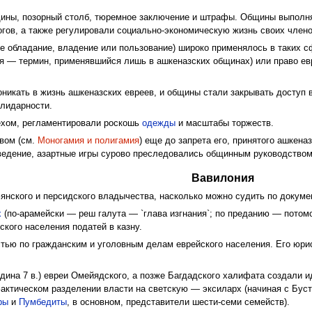
бщины, позорный столб, тюремное заключение и штрафы. Общины выполн
огов, а также регулировали социально-экономическую жизнь своих члено
е обладание, владение или пользование) широко применялось в таких с
я — термин, применявшийся лишь в ашкеназских общинах) или право ев
роникать в жизнь ашкеназских евреев, и общины стали закрывать доступ
олидарности.
пехом, регламентировали роскошь
одежды
и масштабы торжеств.
вом (см.
Моногамия и полигамия
) еще до запрета его, принятого ашкеназ
оведение, азартные игры сурово преследовались общинным руководством
Вавилония
янского и персидского владычества, насколько можно судить по докуме
х
(по-арамейски — реш галута — `глава изгнания`; по преданию — потом
ского населения податей в казну.
тью по гражданским и уголовным делам еврейского населения. Его юри
едина 7 в.) евреи Омейядского, а позже Багдадского халифата создали 
актическом разделении власти на светскую — эксиларх (начиная с Бусте
ры
и
Пумбедиты
, в основном, представители шести-семи семейств).