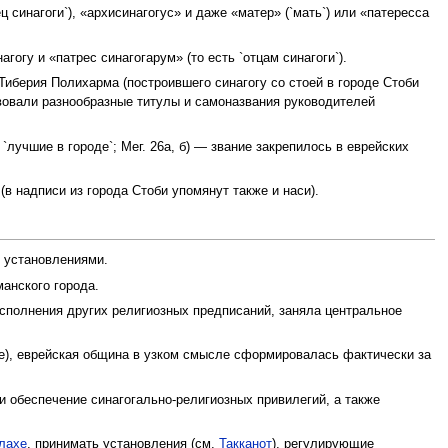
синагоги`), «архисинагогус» и даже «матер» (`мать`) или «патересса
агогу и «патрес синагогарум» (то есть `отцам синагоги`).
Тиберия Полихарма (построившего синагогу со стоей в городе Стоби
вовали разнообразные титулы и самоназвания руководителей
 `лучшие в городе`; Мег. 26а, б) — звание закрепилось в еврейских
в надписи из города Стоби упомянут также и наси).
о установлениями.
анского города.
сполнения других религиозных предписаний, заняла центральное
е), еврейская община в узком смысле сформировалась фактически за
 обеспечение синагогально-религиозных привилегий, а также
лахе
, принимать установления (см.
Такканот
), регулирующие