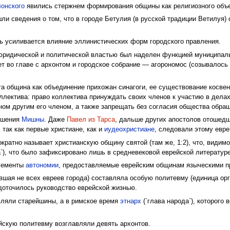
лонского
явились стержнем формирования общины как религиозного объ
ли сведения о том, что в городе Бетулия (в русской традиции Ветилуя)
ь усиливается влияние эллинистических форм городского правления.
 юридической и политической властью был наделен функцией муниципал
т во главе с архонтом и городское собрание — агорономос (созывалось 
та община как объединение прихожан синагоги, ее существование косв
ллектива: право коллектива принуждать своих членов к участию в дела
ом другим его членом, а также запрещать без согласия общества обращать
ершения
Мишны
. Даже
Павел из Тарса
, дальше других апостолов отошедш
, так как первые христиане, как и
иудеохристиане
, следовали этому евр
ократно называет христианскую общину святой (там же, 1:2), что, вид
`), что было зафиксировано лишь в средневековой еврейской литературе
элементы
автономии
, предоставляемые еврейским общинам языческими пр
шая не всех евреев города) составляла особую политевму (единица орг
доточилось руководство еврейской жизнью.
вляли старейшины, а в римское время
этнарх
(`глава народа`), которого 
ейскую политевму возглавляли девять архонтов.