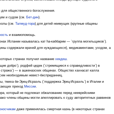
й для общественного богослужения.
щем и судом (см.
Бет-дин
).
колы (см.
Талмуд-тора
) для детей неимущих (крупные общины
ность
и взаимопомощь.
онах Испании называлась кат hа-каббарим — `группа могильщиков`).
щины содержали врачей для нуждающихся), медикаментами, уходом, а
которых странах получил название
хекдеш
.
ие добро`), родфей цедек (`стремящиеся к справедливости`) в
ая стража`) — в ашкеназских общинах. Общество хахнасат калла
 всем необходимым невест-бесприданниц.
ы, тмиха бе-Эрец-Исраэль (`поддержка Эрец-Исраэль`) в Италии и
лижающих приход
Мессии
.
ра, который не подлежал обжалованию перед нееврейскими
нако члены общины могли апеллировать к суду авторитетных раввинов
оносчикам
даже применялась смертная казнь (в некоторых странах