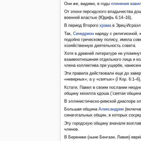
Они же, видимо, в годы
пленения вави
От эпохи персидского владычества дош
военной властью (Юдифь 6:14–16).
В период Второго
храма
в Эрец-Исраэл
Так,
Синедрион
наряду с религиозной,
подобно греческому полису, имела сове
хозяйственную деятельность совета.
Хотя в древней литературе не упомяну
взаимоотношения отдельного лица и ко
члена коллектива при ущербе, нанесенн
Эти правила действовали еще до зав
«неверных», а у «святых» (I Кор. 6:1–6)
Кстати, Павел в своем послании неодн
общину кехилла кдоша (`святая община
В эллинистическо-римской диаспоре 
Большая община
Александрии
(включав
синагогальных общин, в которых сосре
Эту городскую общину вначале возгла
членов.
В Беренике (ныне Бенгази, Ливия) евр