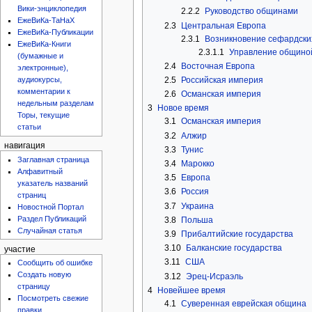
Вики-энциклопедия
2.2.2
Руководство общинами
ЕжеВиКа-ТаНаХ
2.3
Центральная Европа
ЕжеВиКа-Публикации
2.3.1
Возникновение сефардски
ЕжеВиКа-Книги
2.3.1.1
Управление общино
(бумажные и
2.4
Восточная Европа
электронные),
2.5
Российская империя
аудиокурсы,
комментарии к
2.6
Османская империя
недельным разделам
3
Новое время
Торы, текущие
3.1
Османская империя
статьи
3.2
Алжир
навигация
3.3
Тунис
Заглавная страница
3.4
Марокко
Алфавитный
3.5
Европа
указатель названий
3.6
Россия
страниц
3.7
Украина
Новостной Портал
Раздел Публикаций
3.8
Польша
Случайная статья
3.9
Прибалтийские государства
3.10
Балканские государства
участие
3.11
США
Сообщить об ошибке
Создать новую
3.12
Эрец-Исраэль
страницу
4
Новейшее время
Посмотреть свежие
4.1
Суверенная еврейская община
правки