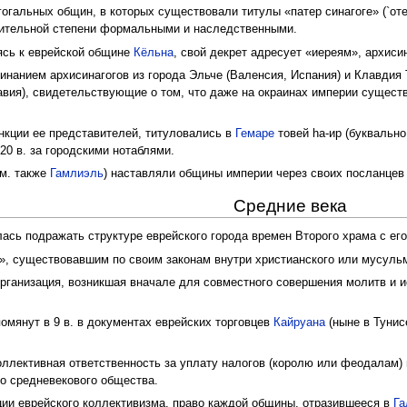
гальных общин, в которых существовали титулы «патер синагоге» (`отец 
ачительной степени формальными и наследственными.
аясь к еврейской общине
Кёльна
, свой декрет адресует «иереям», архисин
инанием архисинагогов из города Эльче (Валенсия, Испания) и Клавдия 
вия), свидетельствующие о том, что даже на окраинах империи сущест
кции ее представителей, титуловались в
Гемаре
товей hа-ир (буквально
20 в. за городскими нотаблями.
см. также
Гамлиэль
) наставляли общины империи через своих посланцев (
Средние века
ась подражать структуре еврейского города времен Второго храма с ег
», существовавшим по своим законам внутри христианского или мусульм
рганизация, возникшая вначале для совместного совершения молитв и и
омянут в 9 в. в документах еврейских торговцев
Кайруана
(ныне в Тунис
лективная ответственность за уплату налогов (королю или феодалам) и
го средневекового общества.
ии еврейского коллективизма, право каждой общины, отразившееся в
Га