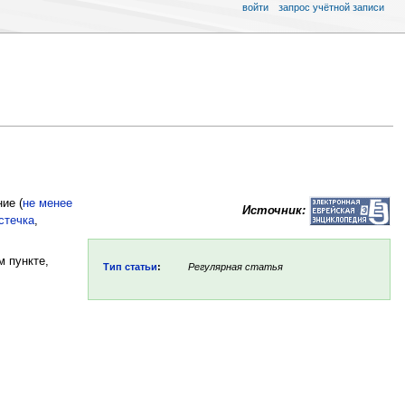
войти
запрос учётной записи
ние (
не менее
Источник:
стечка
,
 пункте,
Тип статьи
:
Регулярная статья