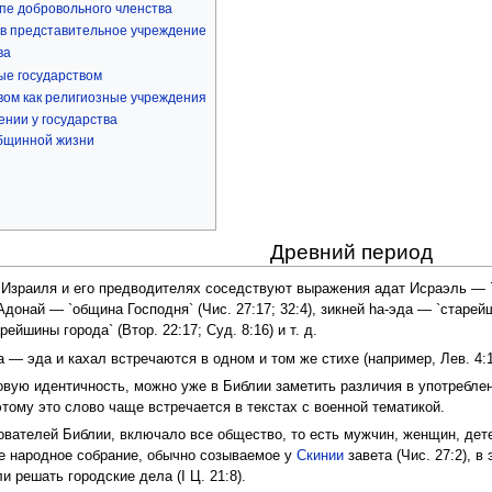
пе добровольного членства
в представительное учреждение
ва
е государством
вом как религиозные учреждения
нии у государства
бщинной жизни
Древний период
 Израиля и его предводителях соседствуют выражения адат Исраэль — `
т Адонай — `община Господня` (Чис. 27:17; 32:4), зикней hа-эда — `старе
рейшины города` (Втор. 22:17; Суд. 8:16) и т. д.
 — эда и кахал встречаются в одном и том же стихе (например, Лев. 4:1
вую идентичность, можно уже в Библии заметить различия в употреблен
этому это слово чаще встречается в текстах с военной тематикой.
дователей Библии, включало все общество, то есть мужчин, женщин, дет
ное народное собрание, обычно созываемое у
Скинии
завета (Чис. 27:2), в
 решать городские дела (I Ц. 21:8).