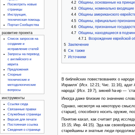
4.2
Общины, основанные на принци
Посмотреть новые
4.3
Общины, номинально входящие 
страницы
4.4
Общины американского еврейст
Инструкция,
техническая помощь
4.5
Общины, официально признанны
Портал Сообщества
4.6
Общины, признанные государст
4.7
Общины, находящиеся в подчине
развитие проекта
4.7.1
Возрождение еврейской о
Список запросов на
создание и
5
Заключение
исправление статей
6
См. также
Запросы на перевод
7
Источники
с английского и
иврита
Предложения
Спорные
В библейских повествованиях о народе
технические и
Израиля` (Исх. 12:21; Чис. 11:16), ада
методологические
вопросы
народа` (Исх. 19:7), зикней hа-ир — `ста
инструменты
Иногда даже близкие по значению слова
Ссылки сюда
Однако, несмотря на некоторую смысло
Связанные правки
старше), способного носить оружие, по
Служебные страницы
Понятие кахал, как считает ряд иссле
Версия для печати
Постоянная ссылка
15:15; Иер. 44:15). Эда как своеобраз
Сведения о странице
старейшины и знатные люди продолжали