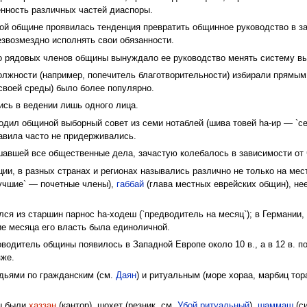
нность различных частей диаспоры.
ской общине проявилась тенденция превратить общинное руководство в 
звозмездно исполнять свои обязанности.
 рядовых членов общины вынуждало ее руководство менять систему выб
лжности (например, попечитель благотворительности) избирали прямым
своей среды) было более популярно.
сь в ведении лишь одного лица.
дил общиной выборный совет из семи нотаблей (шива товей hа-ир — `сем
равила часто не придерживались.
шавшей все общественные дела, зачастую колебалось в зависимости от
, в разных странах и регионах назывались различно не только на местн
`лучшие` — почетные члены),
габбай
(глава местных еврейских общин), не
ся из старшин парнос hа-ходеш (`предводитель на месяц`); в Германии
ие месяца его власть была единоличной.
оводитель общины появилось в Западной Европе около 10 в., а в 12 в. 
зже.
дьями по гражданским (см.
Даян
) и ритуальным (море хораа, марбиц то
ы были
хаззан
(кантор), шохет (резник, см.
Убой ритуальный
),
шаммаш
(с