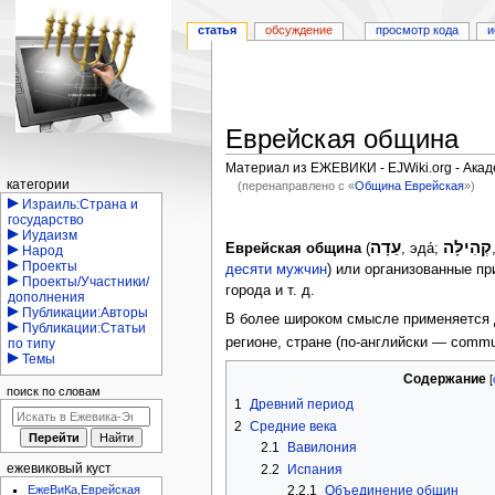
статья
обсуждение
просмотр кода
и
Еврейская община
Материал из ЕЖЕВИКИ - EJWiki.org - Ака
Навигация
категории
(перенаправлено с «
Община Еврейская
»)
Израиль:Страна и
Перейти
Перейти
государство
Иудаизм
к
к
קְהִילָּה
עֵדָה
Еврейская община
(
, эда́;
Народ
навигации
поиску
Проекты
десяти мужчин
) или организованные п
Проекты/Участники/
города и т. д.
дополнения
Публикации:Авторы
В более широком смысле применяется 
Публикации:Статьи
регионе, стране (по-английски — commu
по типу
Темы
Содержание
поиск по словам
1
Древний период
2
Средние века
2.1
Вавилония
ежевиковый куст
2.2
Испания
2.2.1
Объединение общин
ЕжеВиКа,Еврейская