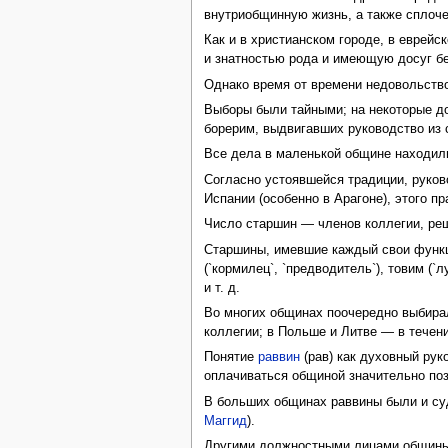
внутриобщинную жизнь, а также сплоче
Как и в христианском городе, в еврей
и знатностью рода и имеющую досуг бе
Однако время от времени недовольство
Выборы были тайными; на некоторые до
борерим, выдвигавших руководство из 
Все дела в маленькой общине находили
Согласно устоявшейся традиции, руково
Испании (особенно в Арагоне), этого п
Число старшин — членов коллегии, ре
Старшины, имевшие каждый свои функции
(`кормилец`, `предводитель`), товим (
и т. д.
Во многих общинах поочередно выбирал
коллегии; в Польше и Литве — в течен
Понятие
раввин
(рав) как духовный рук
оплачиваться общиной значительно по
В больших общинах раввины были и су
Маггид
).
Другими должностными лицами общин