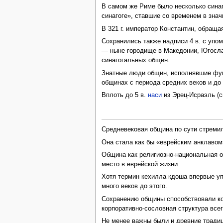
В самом же Риме было несколько синаго
синагоге», ставшие со временем в зн
В 321 г. император Константин, обращ
Сохранились также надписи 4 в. с упом
— ныне городище в Македонии, Югосла
синагогальных общин.
Знатные люди общин, исполнявшие фун
общинах с периода средних веков и до 
Вплоть до 5 в.
наси
из Эрец-Исраэль (
Средневековая община по сути стремил
Она стала как бы «еврейским анклавом
Община как религиозно-национальная о
место в еврейской жизни.
Хотя термин кехилла кдоша впервые уп
много веков до этого.
Сохранению общины способствовали кол
корпоративно-сословная структура все
Не менее важны были и древние традиц