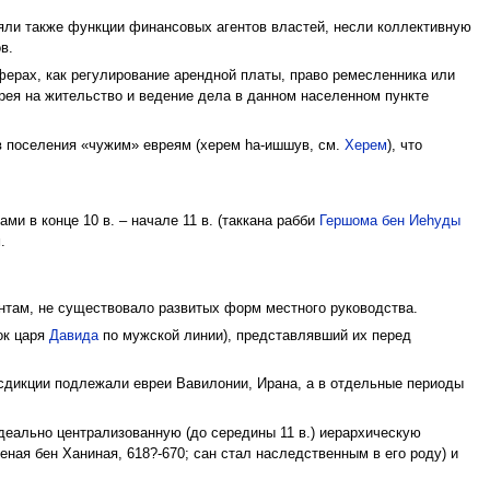
яли также функции финансовых агентов властей, несли коллективную
в.
ферах, как регулирование арендной платы, право ремесленника или
рея на жительство и ведение дела в данном населенном пункте
 в поселения «чужим» евреям (херем hа-ишшув, см.
Херем
), что
ами в конце 10 в. – начале 11 в. (таккана рабби
Гершома бен Иеhуды
.
нтам, не существовало развитых форм местного руководства.
ок царя
Давида
по мужской линии), представлявший их перед
сдикции подлежали евреи Вавилонии, Ирана, а в отдельные периоды
идеально централизованную (до середины 11 в.) иерархическую
ная бен Ханиная, 618?-670; сан стал наследственным в его роду) и