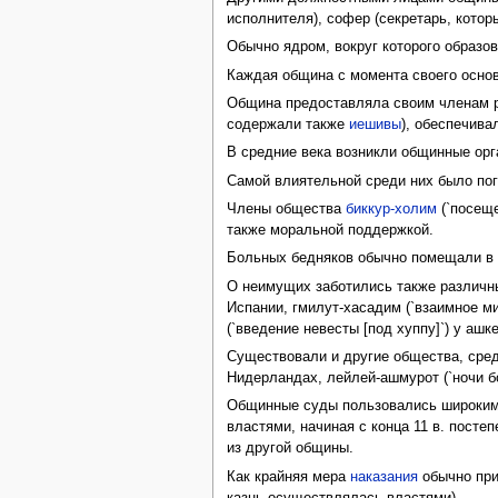
исполнителя), софер (секретарь, кото
Обычно ядром, вокруг которого образ
Каждая община с момента своего основ
Община предоставляла своим членам р
содержали также
иешивы
), обеспечив
В средние века возникли общинные орг
Самой влиятельной среди них было по
Члены общества
биккур-холим
(`посещ
также моральной поддержкой.
Больных бедняков обычно помещали в 
О неимущих заботились также различны
Испании, гмилут-хасадим (`взаимное м
(`введение невесты [под хуппу]`) у аш
Существовали и другие общества, среди
Нидерландах, лейлей-ашмурот (`ночи 
Общинные суды пользовались широкими
властями, начиная с конца 11 в. посте
из другой общины.
Как крайняя мера
наказания
обычно при
казнь осуществлялась властями).