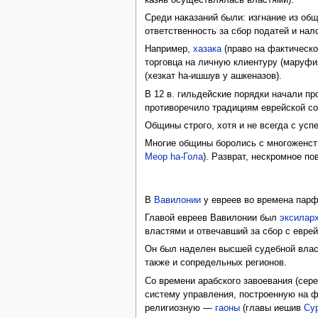
Среди наказаний были: изгнание из о
ответственность за сбор податей и нал
Например,
хазака
(право на фактическо
торговца на личную клиентуру (маруфи
(хезкат hа-ишшув у ашкеназов).
В 12 в. гильдейские порядки начали п
противоречило традициям еврейской с
Общины строго, хотя и не всегда с ус
Многие общины боролись с многоженст
Меор hа-Гола
). Разврат, нескромное п
В
Вавилонии
у евреев во времена парф
Главой евреев Вавилонии был
эксилар
властями и отвечавший за сбор с еврей
Он был наделен высшей судебной влас
также и сопредельных регионов.
Со времени арабского завоевания (сер
систему управления, построенную на ф
религиозную —
гаоны
(главы иешив
Су