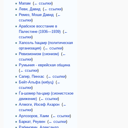
Мапам
‎
(
← ссылки
)
Леви, Давид
‎
(
← ссылки
)
Ремез, Моше Давид
‎
(
←
ссылки
)
Арабское восстание в
Палестине (1936—1939)
‎
(
←
ссылки
)
Хапоэль hацаир (политическая
организация)
‎
(
← ссылки
)
Ревизионизм (сионизм)
‎
(
←
ссылки
)
Румыния - еврейская община
‎
(
← ссылки
)
Сапир, Пинхас
‎
(
← ссылки
)
Бейт-Альфа (кибуц)
‎
(
←
ссылки
)
Ѓа-шомер hа-цаир (сионистское
движение)
‎
(
← ссылки
)
Алмоги, Иосеф Ахарон
‎
(
←
ссылки
)
Арлозоров, Хаим
‎
(
← ссылки
)
Баркат, Реувен
‎
(
← ссылки
)
Рабинович, Александр