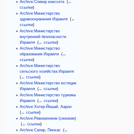
Archive:Спикер кнессета
‎
(
←
ссылки
)
Archive:Министерство
здравоохранения Израиля
‎
(
←
ссылки
)
Archive:Министерство
внутренней безопасности
Израиля
‎
(
← ссылки
)
Archive:Министерство
образования Израиля
‎
(
←
ссылки
)
Archive:Министерство
сельского хозяйства Израиля
‎
(
← ссылки
)
Archive:Министерство юстиции
Израиля
‎
(
← ссылки
)
Archive:Министерство туризма
Израиля
‎
(
← ссылки
)
Archive:Хотер-Йишай, Аарон
‎
(
← ссылки
)
Archive:Ревизионизм (сионизм)
‎
(
← ссылки
)
Archive:Сапир, Пинхас
‎
(
←