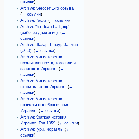
ссылки
)
Archive:Кнессет 1-го созыва
‎
(
← ссылки
)
Archive:Рафи
‎
(
← ссылки
)
Archive:“hа-Поэл hа-Цаир”
(рабочее движение)
‎
(
←
ссылки
)
Archive:Шазар, Шнеур Залман
(ЭЕЭ)
‎
(
← ссылки
)
Archive:Министерство
промышленности, торговли и
занятости Израиля
‎
(
←
ссылки
)
Archive:Министерство
строительства Израиля
‎
(
←
ссылки
)
Archive:Министерство
социального обеспечения
Израиля
‎
(
← ссылки
)
Archive:Краткая история
Израиля. Год 1959
‎
(
← ссылки
)
Archive:Гури, Исраэль
‎
(
←
ссылки
)