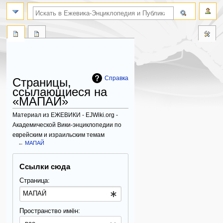
поиск по словам
Справка
Страницы,
ссылающиеся на
«МАПАЙ»
Материал из ЕЖЕВИКИ - EJWiki.org -
Академической Вики-энциклопедии по
еврейским и израильским темам
←
МАПАЙ
Перейти
Перейти
Ссылки сюда
к
к
навигации
поиску
Страница:
Пространство имён: