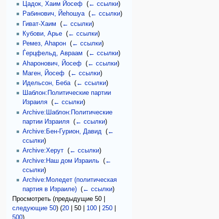
Цадок, Хаим Йосеф
‎
(
← ссылки
)
Рабинович, Йеhошуа
‎
(
← ссылки
)
Гиват-Хаим
‎
(
← ссылки
)
Кубови, Арье
‎
(
← ссылки
)
Ремез, Аhарон
‎
(
← ссылки
)
Ѓерцфельд, Авраам
‎
(
← ссылки
)
Аhаронович, Йосеф
‎
(
← ссылки
)
Маген, Йосеф
‎
(
← ссылки
)
Идельсон, Беба
‎
(
← ссылки
)
Шаблон:Политические партии
Израиля
‎
(
← ссылки
)
Archive:Шаблон:Политические
партии Израиля
‎
(
← ссылки
)
Archive:Бен-Гурион, Давид
‎
(
←
ссылки
)
Archive:Херут
‎
(
← ссылки
)
Archive:Наш дом Израиль
‎
(
←
ссылки
)
Archive:Моледет (политическая
партия в Израиле)
‎
(
← ссылки
)
Просмотреть (
предыдущие 50
|
следующие 50
) (
20
|
50
|
100
|
250
|
500
)