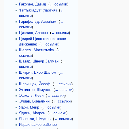
Ѓакоhен, Давид
‎
(
← ссылки
)
“Ѓитъахадут” (партия)
‎
(
←
ссылки
)
Ѓарцфельд, Авраhам
‎
(
←
ссылки
)
Цизлинг, Аhарон
‎
(
← ссылки
)
Цеирей Цион (сионистское
движение)
‎
(
← ссылки
)
Шелем, Маттитьяhу
‎
(
←
ссылки
)
Шазар, Шнеур Залман
‎
(
←
ссылки
)
Шитрит, Бхор Шалом
‎
(
←
ссылки
)
Шпринцак, Йосеф
‎
(
← ссылки
)
Эттингер, Шмуэль
‎
(
← ссылки
)
Эшколь, Леви
‎
(
← ссылки
)
Элиав, Биньямин
‎
(
← ссылки
)
Яари, Меир
‎
(
← ссылки
)
Ядлин, Аhарон
‎
(
← ссылки
)
Явнеэли, Шмуэль
‎
(
← ссылки
)
Израильское рабочее