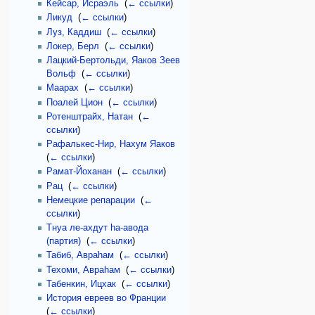
Кейсар, Исраэль
‎
(
← ссылки
)
Ликуд
‎
(
← ссылки
)
Луз, Каддиш
‎
(
← ссылки
)
Локер, Берл
‎
(
← ссылки
)
Лацкий-Бертольди, Яаков Зеев
Вольф
‎
(
← ссылки
)
Маарах
‎
(
← ссылки
)
Поалей Цион
‎
(
← ссылки
)
Ротенштрайх, Натан
‎
(
←
ссылки
)
Рафалькес-Нир, Нахум Яаков
‎
(
← ссылки
)
Рамат-Йоханан
‎
(
← ссылки
)
Рац
‎
(
← ссылки
)
Немецкие репарации
‎
(
←
ссылки
)
Тнуа ле-ахдут hа-авода
(партия)
‎
(
← ссылки
)
Табиб, Авраhам
‎
(
← ссылки
)
Техоми, Авраhам
‎
(
← ссылки
)
Табенкин, Ицхак
‎
(
← ссылки
)
История евреев во Франции
‎
(
← ссылки
)