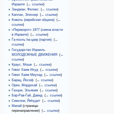
Израиля
‎
(
← ссылки
)
Зандман, Феликс
‎
(
← ссылки
)
Каплан, Элиэзер
‎
(
← ссылки
)
Ковель (еврейская община)
‎
(
←
ссылки
)
«Переворот» 1977 (смена власти
в Израиле)
‎
(
← ссылки
)
Ѓа-поэль hа-цаир (партия)
‎
(
←
ссылки
)
Государство Израиль.
МОЛОДЕЖНЫЕ ДВИЖЕНИЯ
‎
(
←
ссылки
)
Краус, Моше
‎
(
← ссылки
)
Гиват Хаим Ихуд
‎
(
← ссылки
)
Гиват Хаим Меухад
‎
(
← ссылки
)
Барац, Йосеф
‎
(
← ссылки
)
Орен, Мордехай
‎
(
← ссылки
)
Ѓаэцни, Эльяким
‎
(
← ссылки
)
Бар-Рав-Ѓай, Давид
‎
(
← ссылки
)
Симхони, Йеhудит
‎
(
← ссылки
)
Мапай
(страница-
перенаправление) ‎
(
← ссылки
)