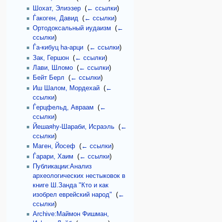
Шохат, Элиэзер
‎
(
← ссылки
)
Ѓакоген, Давид
‎
(
← ссылки
)
Ортодоксальный иудаизм
‎
(
←
ссылки
)
Ѓа-кибуц hа-арци
‎
(
← ссылки
)
Зак, Гершон
‎
(
← ссылки
)
Лави, Шломо
‎
(
← ссылки
)
Бейт Берл
‎
(
← ссылки
)
Иш Шалом, Мордехай
‎
(
←
ссылки
)
Ѓерцфельд, Авраам
‎
(
←
ссылки
)
Йешаяhу-Шараби, Исраэль
‎
(
←
ссылки
)
Маген, Йосеф
‎
(
← ссылки
)
Ѓарари, Хаим
‎
(
← ссылки
)
Публикации:Анализ
археологических нестыковок в
книге Ш.Занда "Кто и как
изобрел еврейский народ"
‎
(
←
ссылки
)
Archive:Маймон Фишман,