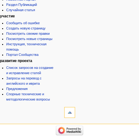
Раздел Публикаций
Случайная статья
участие
Сообщить об ошибке
Создать новую страницу
Посмотреть свежие правки
Посмотреть новые страницы
Инструкция, техническая
помощь
Портал Сообщества
развитие проекта
Список запросов на создание
и исправление статей
Запросы на перевод с
английского и иврита
Предложения
Спорные технические и
методологические вопросы
инструменты
Служебные
страницы
Версия
категории
для
Израиль:Страна и
печати
государство
Иудаизм