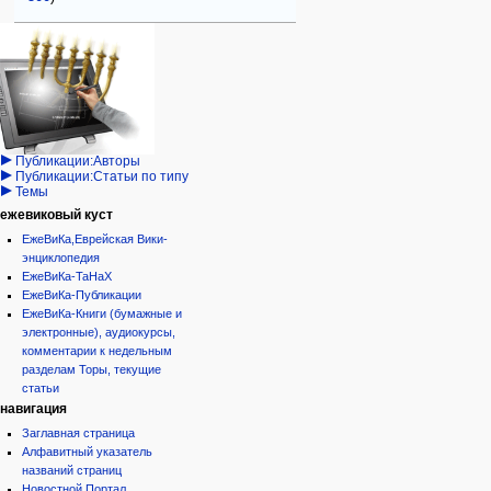
Навигация
персональные инструменты
действия на странице
категории
Израиль:Страна и
войти
статья
государство
запрос
обсуждение
Иудаизм
учётной
читать
Народ
записи
просмотр
Проекты
кода
Проекты/Участники/
дополнения
история
Публикации:Авторы
Публикации:Статьи по типу
Темы
ежевиковый куст
ЕжеВиКа,Еврейская Вики-
энциклопедия
ЕжеВиКа-ТаНаХ
ЕжеВиКа-Публикации
ЕжеВиКа-Книги (бумажные и
электронные), аудиокурсы,
комментарии к недельным
разделам Торы, текущие
статьи
навигация
Заглавная страница
Алфавитный указатель
названий страниц
Новостной Портал