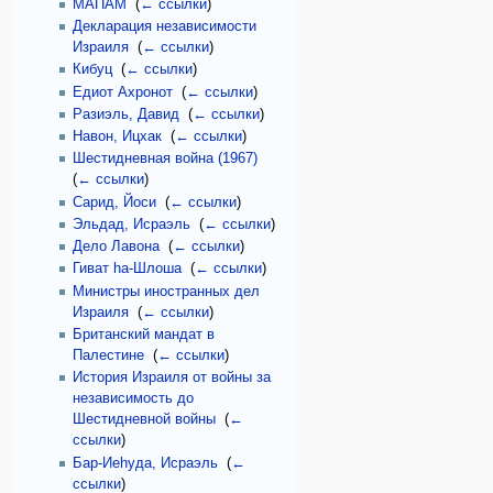
МАПАМ
‎
(
← ссылки
)
Декларация независимости
Израиля
‎
(
← ссылки
)
Кибуц
‎
(
← ссылки
)
Едиот Ахронот
‎
(
← ссылки
)
Разиэль, Давид
‎
(
← ссылки
)
Навон, Ицхак
‎
(
← ссылки
)
Шестидневная война (1967)
‎
(
← ссылки
)
Сарид, Йоси
‎
(
← ссылки
)
Эльдад, Исраэль
‎
(
← ссылки
)
Дело Лавона
‎
(
← ссылки
)
Гиват hа-Шлоша
‎
(
← ссылки
)
Министры иностранных дел
Израиля
‎
(
← ссылки
)
Британский мандат в
Палестине
‎
(
← ссылки
)
История Израиля от войны за
независимость до
Шестидневной войны
‎
(
←
ссылки
)
Бар-Иеhуда, Исраэль
‎
(
←
ссылки
)