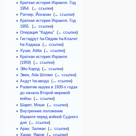
Краткая история Израиля. Год
1954.
‎
(
← ссылки
)
Ратнер, Йоханан
‎
(
← ссылки
)
Краткая история Израиля. Год
1955.
‎
(
← ссылки
)
Операция "Кадеш"
‎
(
← ссылки
)
Гистадрут hа-Овдим hа-Клалит
hа-Хадаша
‎
(
← ссылки
)
Хуши, Абба
‎
(
← ссылки
)
Краткая история Израиля
(1959)
‎
(
← ссылки
)
Эйн-Харод
‎
(
← ссылки
)
Эвен, Аба Шломо
‎
(
← ссылки
)
Ахдут hа-авода
‎
(
← ссылки
)
Развитие ишува в 1930-х годах
до начала Второй мировой
войны
‎
(
← ссылки
)
Шарет, Моше
‎
(
← ссылки
)
Внутреннее положение
Израиля перед войной Судного
дня
‎
(
← ссылки
)
Аран, Залман
‎
(
← ссылки
)
Хазан, Яаков
‎
(
← ссылки
)