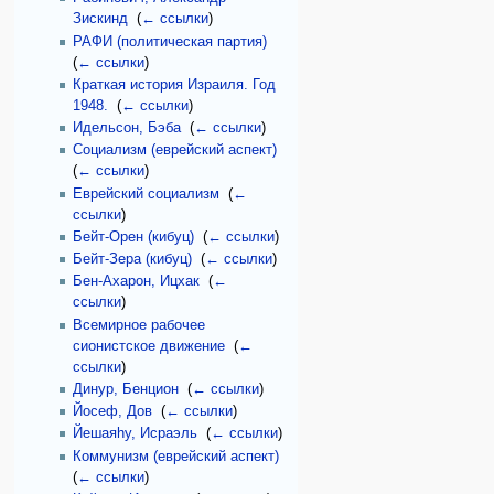
Зискинд
‎
(
← ссылки
)
РАФИ (политическая партия)
‎
(
← ссылки
)
Краткая история Израиля. Год
1948.
‎
(
← ссылки
)
Идельсон, Бэба
‎
(
← ссылки
)
Социализм (еврейский аспект)
‎
(
← ссылки
)
Еврейский социализм
‎
(
←
ссылки
)
Бейт-Орен (кибуц)
‎
(
← ссылки
)
Бейт-Зера (кибуц)
‎
(
← ссылки
)
Бен-Ахарон, Ицхак
‎
(
←
ссылки
)
Всемирное рабочее
сионистское движение
‎
(
←
ссылки
)
Динур, Бенцион
‎
(
← ссылки
)
Йосеф, Дов
‎
(
← ссылки
)
Йешаяhу, Исраэль
‎
(
← ссылки
)
Коммунизм (еврейский аспект)
‎
(
← ссылки
)