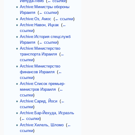
Иеhуда-Лейб
‎
(
← ссылки
)
Archive:Министры обороны
Израиля
‎
(
← ссылки
)
Archive:Оз, Амос
‎
(
← ссылки
)
Archive:Навон, Ицхак
‎
(
←
ссылки
)
Archive:История спецслужб
Израиля
‎
(
← ссылки
)
Archive:Министерство
транспорта Израиля
‎
(
←
ссылки
)
Archive:Министерство
финансов Израиля
‎
(
←
ссылки
)
Archive:Список премьер-
министров Израиля
‎
(
←
ссылки
)
Archive:Сарид, Йоси
‎
(
←
ссылки
)
Archive:Бар-Йехуда, Исраэль
‎
(
← ссылки
)
Archive:Хилель, Шломо
‎
(
←
ссылки
)