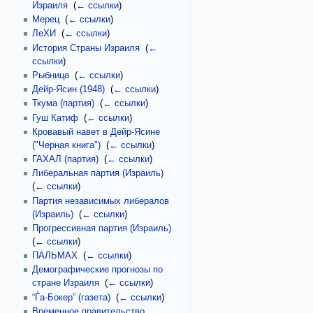
Израиля
‎
(
← ссылки
)
Мерец
‎
(
← ссылки
)
ЛеХИ
‎
(
← ссылки
)
История Страны Израиля
‎
(
←
ссылки
)
Рыбница
‎
(
← ссылки
)
Дейр-Ясин (1948)
‎
(
← ссылки
)
Ткума (партия)
‎
(
← ссылки
)
Гуш Катиф
‎
(
← ссылки
)
Кровавый навет в Дейр-Ясине
("Черная книга")
‎
(
← ссылки
)
ГАХАЛ (партия)
‎
(
← ссылки
)
Либеральная партия (Израиль)
‎
(
← ссылки
)
Партия независимых либералов
(Израиль)
‎
(
← ссылки
)
Прогрессивная партия (Израиль)
‎
(
← ссылки
)
ПАЛЬМАХ
‎
(
← ссылки
)
Демографические прогнозы по
стране Израиля
‎
(
← ссылки
)
“Ѓа-Бокер” (газета)
‎
(
← ссылки
)
Временное правительство