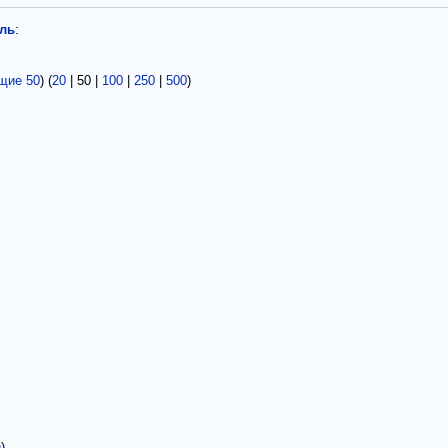
ель
:
щие 50
) (
20
|
50
|
100
|
250
|
500
)