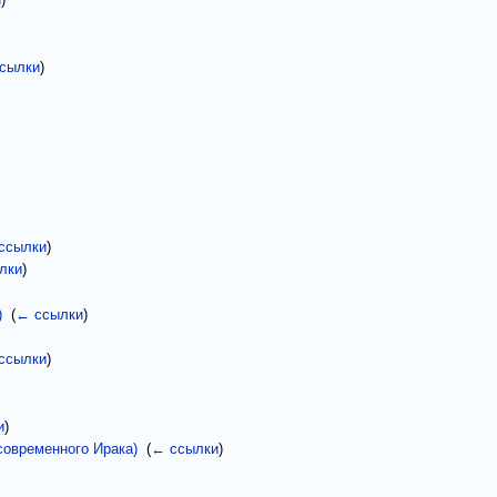
и
)
сылки
)
ссылки
)
лки
)
)
‎
(
← ссылки
)
ссылки
)
и
)
современного Ирака)
‎
(
← ссылки
)