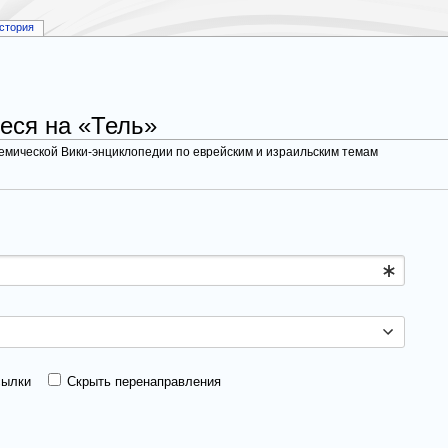
стория
еся на «Тель»
демической Вики-энциклопедии по еврейским и израильским темам
сылки
Скрыть перенаправления