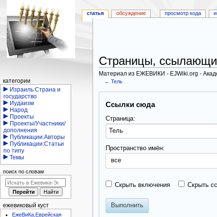
статья
обсуждение
просмотр кода
и
Страницы, ссылающи
Материал из ЕЖЕВИКИ - EJWiki.org - Ака
Навигация
категории
←
Тель
Израиль:Страна и
Перейти
Перейти
государство
Иудаизм
Ссылки сюда
к
к
Народ
навигации
поиску
Проекты
Страница:
Проекты/Участники/
дополнения
Публикации:Авторы
Публикации:Статьи
Пространство имён:
по типу
Темы
все
поиск по словам
Скрыть включения
Скрыть с
Выполнить
ежевиковый куст
ЕжеВиКа,Еврейская