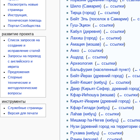
Коразим (древний город)
‎
(
← ссылк
Посмотреть новые
Шило (Самария)
‎
(
← ссылки
)
страницы
Тирца (город)
‎
(
← ссылки
)
Инструкция,
Бейт Эль (поселок в Самарии)
‎
(
← с
техническая помощь
Гуш-Эцион
‎
(
← ссылки
)
Портал Сообщества
Кабул (деревня)
‎
(
← ссылки
)
развитие проекта
Лахиш (город)
‎
(
← ссылки
)
Список запросов на
Амация (мошав)
‎
(
← ссылки
)
создание и
Акко
‎
(
← ссылки
)
исправление статей
Запросы на перевод
Ашдод
‎
(
← ссылки
)
с английского и
Археология
‎
(
← ссылки
)
иврита
Бальфурия (населенный пункт)
‎
(
← 
Предложения
Бейт-Йерах (древний город)
‎
(
← ссы
Спорные
Бейт-Кешет (кибуц)
‎
(
← ссылки
)
технические и
методологические
Двир (Кирьят-Сефер, древний город
вопросы
Кфар-Иеhошуа (мошав)
‎
(
← ссылки
)
Кирьят-Иеарим (древний город)
‎
(
← 
инструменты
Кфар-Гилади (кибуц)
‎
(
← ссылки
)
Служебные страницы
Версия для печати
Лаhав (кибуц)
‎
(
← ссылки
)
Мишмар hа-Негев (кибуц)
‎
(
← ссылк
Нузи (древний город на территории 
Рухама (кибуц)
‎
(
← ссылки
)
Ранен (мошав)
‎
(
← ссылки
)