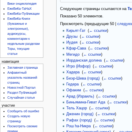
Вики-энциклопедия
Следующие страницы ссылаются на
Т
ЕжеВиКа-ТаНаХ
ЕжеВиКа-Публикации
Показано 50 элементов.
ЕжеВиКа-Книги
Просмотреть (
предыдущие 50
|
следую
(бумажные и
электронные),
Кирьят-Гат
‎
(
← ссылки
)
аудиокурсы,
Друзы
‎
(
← ссылки
)
комментарии к
Иудея
‎
(
← ссылки
)
недельным разделам
Кфар-Сава
‎
(
← ссылки
)
Торы, текущие
статьи
Мегидо
‎
(
← ссылки
)
Иорданская долина
‎
(
← ссылки
)
навигация
Итро (Иофор)
‎
(
← ссылки
)
Заглавная страница
Хадера
‎
(
← ссылки
)
Алфавитный
указатель названий
Беэр-Шева (город)
‎
(
← ссылки
)
страниц
Гедера
‎
(
← ссылки
)
Новостной Портал
Офаким
‎
(
← ссылки
)
Раздел Публикаций
Арад (Израиль)
‎
(
← ссылки
)
Случайная статья
Биньямина-Гиват Ада
‎
(
← ссылки
)
участие
Тель Хацор
‎
(
← ссылки
)
Сообщить об ошибке
Дженин (город)
‎
(
← ссылки
)
Создать новую
Рафах (город)
‎
(
← ссылки
)
страницу
Рош hа-Никра
‎
(
← ссылки
)
Посмотреть свежие
правки