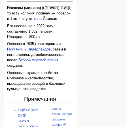
(יָקְנְעָם (מושבה
Йокнеам (мошава)
(
),
то есть колония Йокнеам — посёлок
в 1 км к югу от
теля
Йокнеам.
Его население в 2022 году
составляло 1,382 человек.
Площадь — 800 га.
Основан в 1935 г. выходцами из
Германии
и
Нидерландов
, затем в
него влились демобилизованные
после
Второй мировой войны
солдаты.
Основные отрасли хозяйства:
молочное животноводство,
выращивание овощей и бахчевых
культур, птицеводство.
Примечания
имена
יואב עציון
↑
«
погибших при
יקנעם
обстреле
מציגה:
Хайфы
המלחמה על