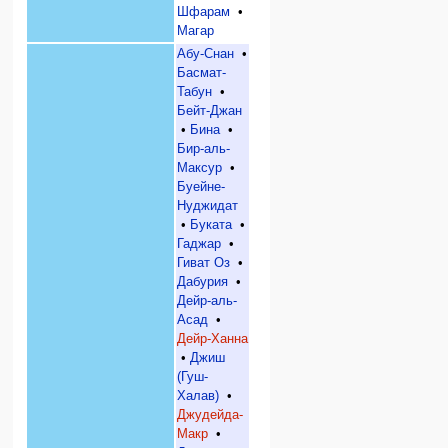
Шфарам
•
Магар
Абу-Снан
•
Басмат-
Табун
•
Бейт-Джан
•
Бина
•
Бир-аль-
Максур
•
Буейне-
Нуджидат
•
Буката
•
Гаджар
•
Гиват Оз
•
Дабурия
•
Дейр-аль-
Асад
•
Дейр-Ханна
•
Джиш
(Гуш-
Халав)
•
Джудейда-
Макр
•