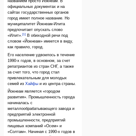
названием просто Йокнеам. В
официальных документах и на
сайтах государственных органов
город имеет полное название. Но
муниципалитет Йокнеам-Илита
предпочитает опускать слово
[1]
«Илит».
В обиходной речи под
словом «Йокнеам» имеется в виду,
как правило, город.
Его население удвоилось в течение
1990-х годов, в основном, за счет
репатриантов из стран СНГ, а также
за счет того, что город стал
привлекательным для молодых
семей из
Хайфы
и из центра страны.
Йокнеам является «городом
развития». Промышленность города
начиналась с
металлообрабатывающего завода и
предприятий электронной
промышленности, предприятий
пищевых компаний «Осем» и
«Солтам». Начиная с 1990-х годов в