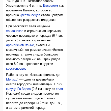
732 г. до н. э. Тиглатпаласаром III.
Упоминается в 4 в. н. э.
Евсевием
как
поселение Камона, которое во
времена
крестоносцев
стало центром
обширного рыцарского владения.
При раскопках теля найдены
ханаанская
и израильская керамика,
черепок персидского периода (6-4 вв.
до н. э.) с пятью строками на
арамейском языке
, склепы и
мозаичный пол римско-византийского
периода, а также следы большого
военного лагеря 7-8 вв., трех рядов
стен 8-9 вв., крепости и церкви
крестоносцев
.
Район к югу от Йокнеам (вплоть до
Мегидо
) — один из древнейших
очагов городской цивилизации. Близ
кибуца Ѓа-Зореа
(2.5 км к югу от
теля
Йокнеам) среди следов поселения
существовавшего здесь с эпохи
неолита до середины 2 тыс. до н. э.,
а затем в римский период,