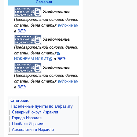
Самария
Уведомление
:
Предварительной основой данной
статьи была статья
Иокне‘ам
в
ЭЕЭ
Уведомление
:
Предварительной основой данной
статьи была статья
ИОКНЕАМ-ИЛЛИТ
в
ЭЕЭ
Уведомление
:
Предварительной основой данной
статьи была статья
Иокне‘ам
в
ЭЕЭ
Категории
:
Населённые пункты по алфавиту
Северный округ Израиля
Города Израиля
Посёлки Израиля
Археология в Израиле