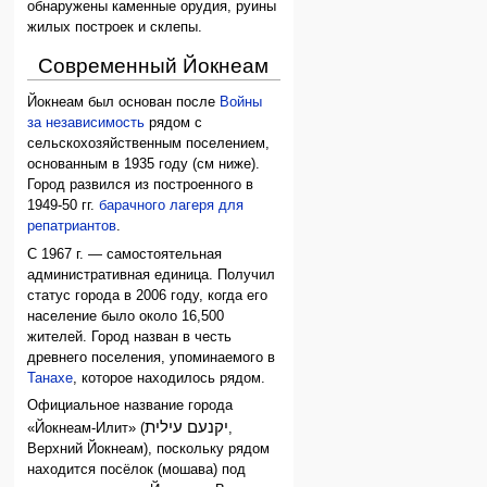
обнаружены каменные орудия, руины
жилых построек и склепы.
Современный Йокнеам
Йокнеам был основан после
Войны
за независимость
рядом с
сельскохозяйственным поселением,
основанным в 1935 году (см ниже).
Город развился из построенного в
1949-50 гг.
барачного лагеря для
репатриантов
.
С 1967 г. — самостоятельная
административная единица. Получил
статус города в 2006 году, когда его
население было около 16,500
жителей. Город назван в честь
древнего поселения, упоминаемого в
Танахе
, которое находилось рядом.
Официальное название города
יקנעם עילית
«Йокнеам-Илит» (
,
Верхний Йокнеам), поскольку рядом
находится посёлок (мошава) под