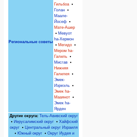
Гильбоа
•
Голан
•
Маале-
Йосеф
•
Мате-Ашер
•
Мевуот
hа-Хермон
Региональные советы
•
Мегидо
•
Мером hа-
Галиль
•
Мисгав
•
Нижняя
Галилея
•
Эмек-
Изреэль
•
Эмек hа-
Мааянот
•
Эмек hа-
Ярден
Другие округа:
Тель-Авивский округ
•
Иерусалимский округ
•
Хайфский
округ
•
Центральный округ Израиля
•
Южный округ
•
Округ Иудея и