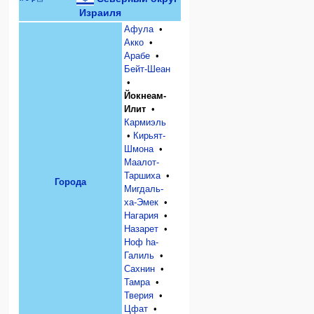
Израиля
Афула
•
Акко
•
Арабе
•
Бейт-Шеан
•
Йокнеам-
Илит
•
Кармиэль
•
Кирьят-
Шмона
•
Маалот-
Таршиха
•
Города
Мигдаль-
ха-Эмек
•
Нагария
•
Назарет
•
Ноф hа-
Галиль
•
Сахнин
•
Тамра
•
Тверия
•
Цфат
•