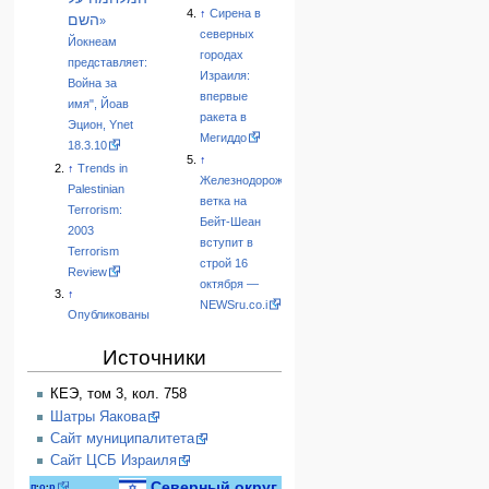
↑
Сирена в
השם
»
северных
Йокнеам
городах
представляет:
Израиля:
Война за
впервые
имя", Йоав
ракета в
Эцион, Ynet
Мегиддо
18.3.10
↑
↑
Trends in
Железнодорожная
Palestinian
ветка на
Terrorism:
Бейт-Шеан
2003
вступит в
Terrorism
строй 16
Review
октября —
↑
NEWSru.co.i
Опубликованы
Источники
КЕЭ, том 3, кол. 758
Шатры Яакова
Сайт муниципалитета
Сайт ЦСБ Израиля
Северный округ
п
·
о
·
р