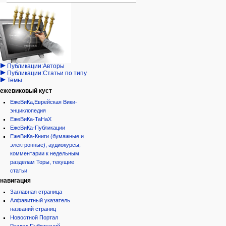
Навигация
персональные инструменты
действия на странице
категории
Израиль:Страна и
войти
статья
государство
запрос
обсуждение
Иудаизм
учётной
читать
Народ
записи
просмотр
Проекты
кода
Проекты/Участники/
дополнения
история
Публикации:Авторы
Публикации:Статьи по типу
Темы
ежевиковый куст
ЕжеВиКа,Еврейская Вики-
энциклопедия
ЕжеВиКа-ТаНаХ
ЕжеВиКа-Публикации
ЕжеВиКа-Книги (бумажные и
электронные), аудиокурсы,
комментарии к недельным
разделам Торы, текущие
статьи
навигация
Заглавная страница
Алфавитный указатель
названий страниц
Новостной Портал
Раздел Публикаций