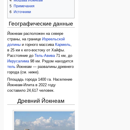
4
Мошава Йокнеам
5
Примечания
6
Источники
Географические данные
Йокнеам расположен на севере
страны, на границе
Изреельской
долины
и горного массива
Кармель
,
в 25 км к юго-востоку от Хайфы.
Расстояние до
Тель-Авива
71 км, до
Иерусалима
98 км. Рядом находится
тель
Йокнеам — развалины древнего
города (см. ниже).
Площадь города 1400 га. Население
Йокнеам-Илита в 2022 году
составило 24,617 человек.
Древний Йокнеам