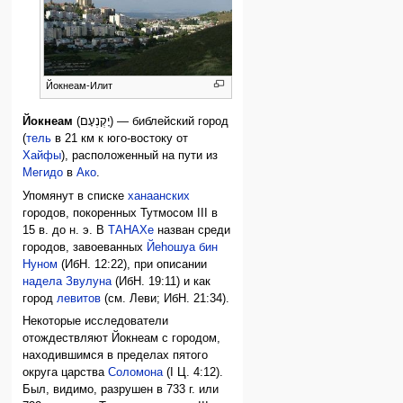
Йокнеам-Илит
Йокнеам
(יָקְנְעָם) — библейский город
(
тель
в 21 км к юго-востоку от
Хайфы
), расположенный на пути из
Мегидо
в
Ако
.
Упомянут в списке
ханаанских
городов, покоренных Тутмосом III в
15 в. до н. э. В
ТАНАХе
назван среди
городов, завоеванных
Йеhошуа бин
Нуном
(ИбН. 12:22), при описании
надела Звулуна
(ИбН. 19:11) и как
город
левитов
(см. Леви; ИбН. 21:34).
Некоторые исследователи
отождествляют Йокнеам с городом,
находившимся в пределах пятого
округа царства
Соломона
(I Ц. 4:12).
Был, видимо, разрушен в 733 г. или