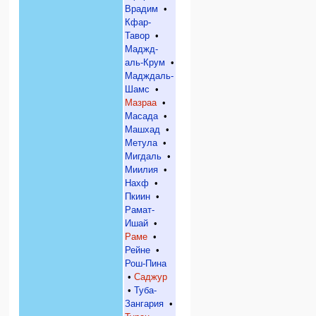
Врадим
•
Кфар-
Тавор
•
Маджд-
аль-Крум
•
Мадждаль-
Шамс
•
Мазраа
•
Масада
•
Машхад
•
Метула
•
Мигдаль
•
Миилия
•
Нахф
•
Пкиин
•
Рамат-
Ишай
•
Раме
•
Рейне
•
Рош-Пина
•
Саджур
•
Туба-
Зангария
•