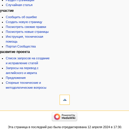
Случайная статья
участие
Сообщить об ошибке
Создать новую страницу
Посмотреть свежие правки
Посмотреть новые страницы
Инструкция, техническая
помощь
Портал Сообщества
развитие проекта
Список запросов на создание
и исправление статей
Запросы на перевод с
английского и иврита
Предложения
Спорные технические и
методологические вопросы
инструменты
Ссылки
сюда
Связанные
категории
правки
Израиль:Страна и
Служебные
государство
страницы
Иудаизм
Эта страница в последний раз была отредактирована 12 апреля 2024 в 17:30.
Народ
Версия