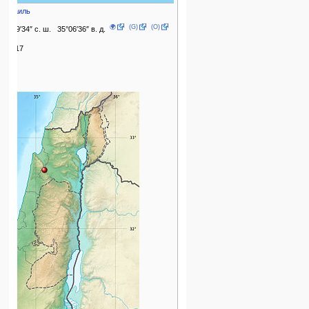
Израиль
🌍
(G)
(O)
32°39′34″ с. ш. 35°06′36″ в. д.
24,617
2022
1935