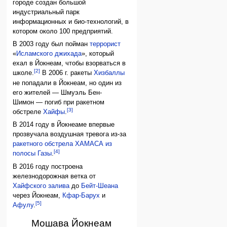
городе создан большой
индустриальный парк
информационных и био-технологий, в
котором около 100 предприятий.
В 2003 году был пойман
террорист
«
Исламского джихада
», который
ехал в Йокнеам, чтобы взорваться в
[2]
школе.
В 2006 г. ракеты
Хизбаллы
не попадали в Йокнеам, но один из
его жителей — Шмуэль Бен-
Шимон — погиб при ракетном
[3]
обстреле
Хайфы
.
В 2014 году в Йокнеаме впервые
прозвучала воздушная тревога из-за
ракетного обстрела ХАМАСА из
[4]
полосы Газы
.
В 2016 году построена
железнодорожная ветка от
Хайфского залива
до
Бейт-Шеана
через Йокнеам,
Кфар-Барух
и
[5]
Афулу
.
Мошава Йокнеам