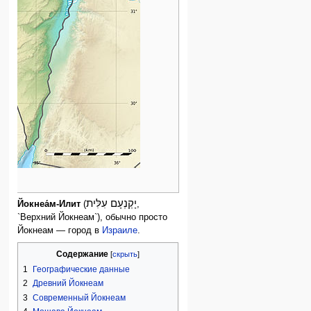
יָקְנְעָם עִלִּית
Йокнеа́м-Илит
(
,
`Верхний Йокнеам`), обычно просто
Йокнеам — город в
Израиле
.
Содержание
1
Географические данные
2
Древний Йокнеам
3
Современный Йокнеам