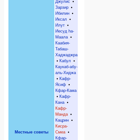
Джулис
•
Зарзир
•
Ибилин
•
Иксал
•
Илут
•
Иесуд hа-
Маала
•
Каабия-
Табаш-
Хаджаджра
•
Кабул
•
Каукаб-абу-
аль-Хиджа
•
Кафр-
Ясиф
•
Кфар-Кама
•
Кафр-
Кана
•
Кафр-
Манда
•
Кацрин
•
Кисра-
Местные советы
Смеа
•
Кфар-