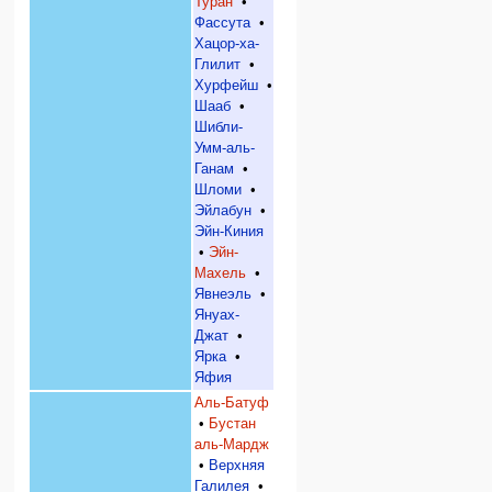
Туран
•
Фассута
•
Хацор-ха-
Глилит
•
Хурфейш
•
Шааб
•
Шибли-
Умм-аль-
Ганам
•
Шломи
•
Эйлабун
•
Эйн-Киния
•
Эйн-
Махель
•
Явнеэль
•
Януах-
Джат
•
Ярка
•
Яфия
Аль-Батуф
•
Бустан
аль-Мардж
•
Верхняя
Галилея
•