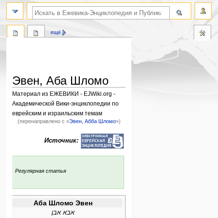
поиск по словам
ещё
Эвен, Аба Шломо
Материал из ЕЖЕВИКИ - EJWiki.org -
Академической Вики-энциклопедии по
еврейским и израильским темам
(перенаправлено с «
Эвен, Абба Шломо
»)
Перейти
Перейти
Источник:
к
к
навигации
поиску
:
Регулярная статья
Аба Шломо Эвен
אבא אבן