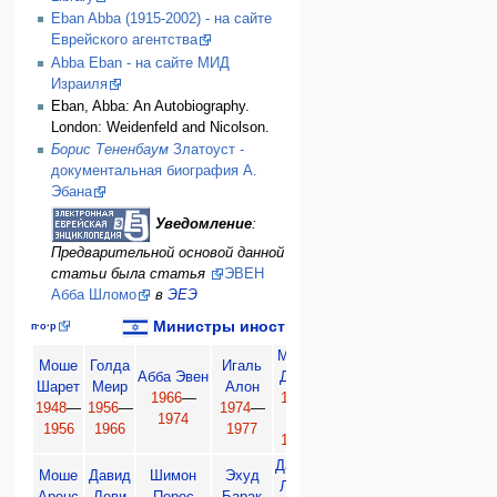
Eban Abba (1915-2002) - на сайте
Еврейского агентства
Abba Eban - на сайте МИД
Израиля
Eban, Abba: An Autobiography.
London: Weidenfeld and Nicolson.
Борис Тененбаум
Златоуст -
документальная биография А.
Эбана
Уведомление
:
Предварительной основой данной
статьи была статья
ЭВЕН
Абба Шломо
в
ЭЕЭ
Министры иностранных дел Израиля
п
·
о
·
р
Моше
Моше
Голда
Игаль
Ицхак
Шимон
Абба Эвен
Даян
Шарет
Меир
Алон
Шамир
Перес
1966
—
1977
1948
—
1956
—
1974
—
1980
—
1986
—
1974
—
1956
1966
1977
1986
1988
1979
Давид
Моше
Давид
Шимон
Эхуд
Ариэль
Давид
Леви