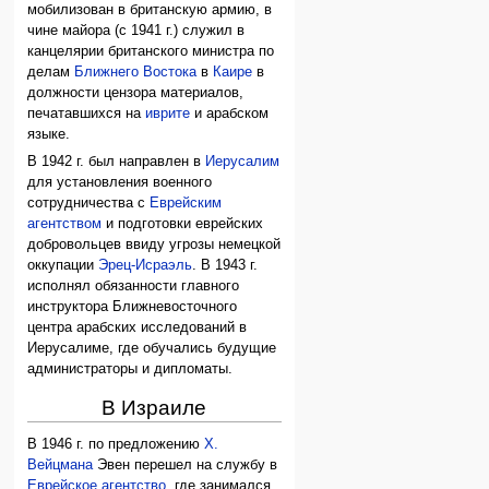
мобилизован в британскую армию, в
чине майора (с 1941 г.) служил в
канцелярии британского министра по
делам
Ближнего Востока
в
Каире
в
должности цензора материалов,
печатавшихся на
иврите
и арабском
языке.
В 1942 г. был направлен в
Иерусалим
для установления военного
сотрудничества с
Еврейским
агентством
и подготовки еврейских
добровольцев ввиду угрозы немецкой
оккупации
Эрец-Исраэль
. В 1943 г.
исполнял обязанности главного
инструктора Ближневосточного
центра арабских исследований в
Иерусалиме, где обучались будущие
администраторы и дипломаты.
В Израиле
В 1946 г. по предложению
Х.
Вейцмана
Эвен перешел на службу в
Еврейское агентство
, где занимался