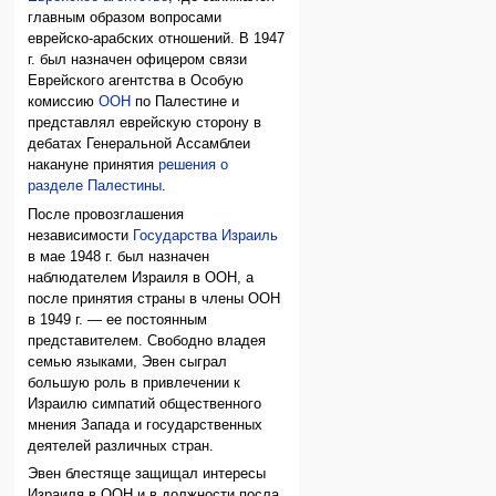
главным образом вопросами
еврейско-арабских отношений. В 1947
г. был назначен офицером связи
Еврейского агентства в Особую
комиссию
ООН
по Палестине и
представлял еврейскую сторону в
дебатах Генеральной Ассамблеи
накануне принятия
решения о
разделе Палестины
.
После провозглашения
независимости
Государства Израиль
в мае 1948 г. был назначен
наблюдателем Израиля в ООН, а
после принятия страны в члены ООН
в 1949 г. — ее постоянным
представителем. Свободно владея
семью языками, Эвен сыграл
большую роль в привлечении к
Израилю симпатий общественного
мнения Запада и государственных
деятелей различных стран.
Эвен блестяще защищал интересы
Израиля в ООН и в должности посла