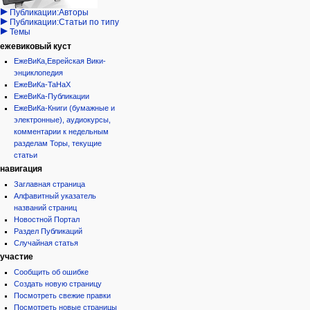
дополнения
история
Публикации:Авторы
Публикации:Статьи по типу
Темы
ежевиковый куст
ЕжеВиКа,Еврейская Вики-
энциклопедия
ЕжеВиКа-ТаНаХ
ЕжеВиКа-Публикации
ЕжеВиКа-Книги (бумажные и
электронные), аудиокурсы,
комментарии к недельным
разделам Торы, текущие
статьи
навигация
Заглавная страница
Алфавитный указатель
названий страниц
Новостной Портал
Раздел Публикаций
Случайная статья
участие
Сообщить об ошибке
Создать новую страницу
Посмотреть свежие правки
Посмотреть новые страницы