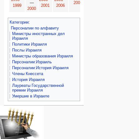
—
2006
1999
2001
2006
2009
31/03/2009
2000
Категории
:
Персоналии по алфавиту
Министры иностранных дел
Израиля
Политики Израиля
Послы Израиля
Министры образования Израиля
Персоналии:Израиль
Персоналии:История Израиля
Члены Кнессета
История Израиля
Лауреаты Государственной
премии Израиля
Умершие в Израиле
Навигация
персональные инструменты
действия на странице
категории
Израиль:Страна и
войти
статья
государство
запрос
обсуждение
Иудаизм
учётной
читать
Народ
записи
просмотр
Проекты
кода
Проекты/Участники/