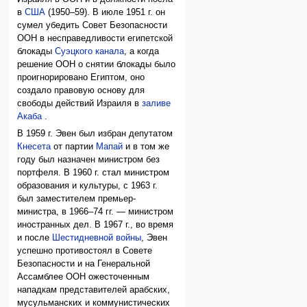
в
США
(1950–59). В июле 1951 г. он
сумел убедить Совет Безопасности
ООН в несправедливости египетской
блокады
Суэцкого канала
, а когда
решение ООН о снятии блокады было
проигнорировано Египтом, оно
создало правовую основу для
свободы действий Израиля в
заливе
Акаба
.
В 1959 г. Эвен был избран депутатом
Кнесета
от партии
Мапай
и в том же
году был назначен министром без
портфеля. В 1960 г. стал министром
образования и культуры, с 1963 г.
был заместителем премьер-
министра, в 1966–74 гг. — министром
иностранных дел. В 1967 г., во время
и после
Шестидневной войны
, Эвен
успешно противостоял в Совете
Безопасности и на Генеральной
Ассамблее ООН ожесточенным
нападкам представителей арабских,
мусульманских и коммунистических