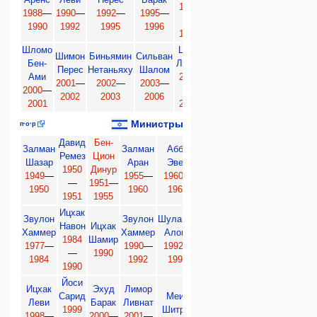
Аренс
Леви
Перес
Барак
Шарон
Леви
1996
1988
—
1990
—
1992
—
1995
—
1998
—
1999
—
—
1990
1992
1995
1996
1999
2000
1998
Шломо
Ципи
Шимон
Биньямин
Сильван
Бен-
Ливни
Авигдор
Перес
Нетаньяху
Шалом
Ами
2006
Либерман
2001
—
2002
—
2003
—
2000
—
—
c
2009
2002
2003
2006
2001
2009
Министры образования Израиля
п
·
о
·
р
Давид
Бен-
Залман
Залман
Абба
Залман
Ааро
Ремез
Цион
Шазар
Аран
Эвен
Аран
Игаль Алон
Ядли
1950
Динур
1949
—
1955
—
1960
—
1963
—
1969
—
1974
1974
—
1951
—
1950
1960
1963
1969
197
1951
1955
Ицхак
Звулон
Звулон
Шуламит
Звул
Навон
Ицхак
Ицхак
Амнон
Хаммер
Хаммер
Алони
Хамм
1984
Шамир
Рабин
Рубинштейн
1977
—
1990
—
1992
—
1996
—
1990
1993
1993
—
1996
1984
1992
1993
199
1990
Йоси
Ицхак
Эхуд
Лимор
Юли
Гидеон
Сарид
Меир
Леви
Барак
Ливнат
Тамир
Саар
1999
Шитрит
1998
—
2000
—
2001
—
2006
—
c