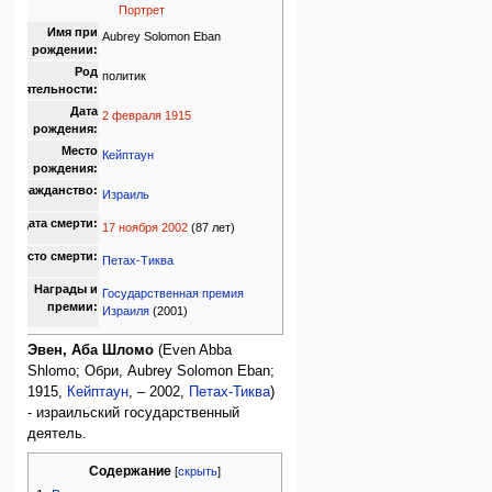
Портрет
Имя при
Aubrey Solomon Eban
рождении:
Род
политик
деятельности:
Дата
2 февраля
1915
рождения:
Место
Кейптаун
рождения:
Гражданство:
Израиль
Дата смерти:
17 ноября
2002
(87 лет)
Место смерти:
Петах-Тиква
Награды и
Государственная премия
премии:
Израиля
(2001)
Эвен, Аба Шломо
(Even Abba
Shlomo; Обри, Aubrey Solomon Eban;
1915,
Кейптаун
, – 2002,
Петах-Тиква
)
- израильский государственный
деятель.
Содержание