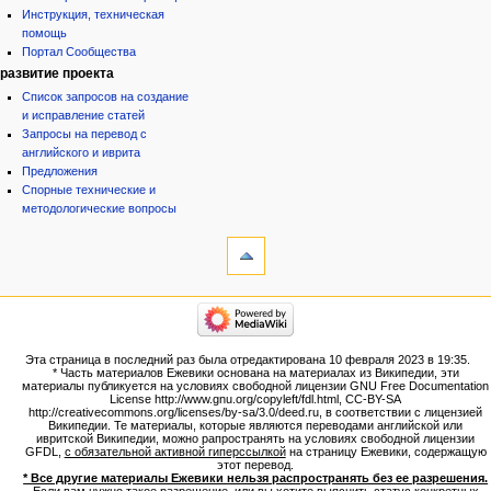
Инструкция, техническая
помощь
Портал Сообщества
развитие проекта
Список запросов на создание
и исправление статей
Запросы на перевод с
английского и иврита
Предложения
Спорные технические и
методологические вопросы
инструменты
Ссылки
сюда
Связанные
категории
правки
Израиль:Страна и
Служебные
государство
страницы
Иудаизм
Эта страница в последний раз была отредактирована 10 февраля 2023 в 19:35.
Народ
Версия
* Часть материалов Ежевики основана на материалах из Википедии, эти
Проекты
для
материалы публикуется на условиях свободной лицензии GNU Free Documentation
Проекты/Участники/
License http://www.gnu.org/copyleft/fdl.html, CC-BY-SA
печати
дополнения
http://creativecommons.org/licenses/by-sa/3.0/deed.ru, в соответствии с лицензией
Постоянная
Публикации:Авторы
Википедии. Те материалы, которые являются переводами английской или
ивритской Википедии, можно рапространять на условиях свободной лицензии
ссылка
Публикации:Статьи по типу
GFDL,
с обязательной активной гиперссылкой
на страницу Ежевики, содержащую
Темы
Сведения
этот перевод.
о странице
* Все другие материалы Ежевики нельзя распространять без ее разрешения.
ежевиковый куст
Если вам нужно такое разрешение, или вы хотите выяснить статус конкретных