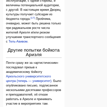
эксплуатации, с одной стороны, и
величины потенциальной аудитории,
с другой. В настоящее время Дворец
культуры получает субсидии из
[17]
бюджета города.
Проблема,
очевидно, может быть решена только
при радикальном росте числа
жителей Ариэля и/или резком
улучшении транспортного сообщения
с
Тель-Авивом
.
Другие попытки бойкота
Ариэля
Почти сразу же за «артистическим»
последовал призыв к
академическому бойкоту
Ариэльского университетского
центра (теперь — университет)
. Было
опубликовано письмо, подписанное
несколькими десятками профессоров
и преподавателей, об отказе
работать в Ариэле и принимать
участие в мероприятиях там.