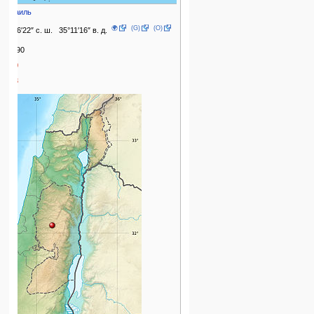
Израиль
🌍
(G)
(O)
32°06′22″ с. ш. 35°11′16″ в. д.
22,190
2040
1978