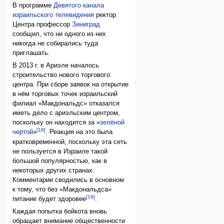
В программе
Девятого канала
израильского телевидения
ректор
Центра профессор
Зиниград
сообщил, что ни одного из них
никогда не собирались туда
приглашать.
В 2013 г. в Ариэле началось
строительство нового торгового
центра. При сборе заявок на открытие
в нём торговых точек израильский
филиал «Макдональдс» отказался
иметь дело с ариэльским центром,
поскольку он находится за «
зелёной
[18]
чертой
»
. Реакция на это была
кратковременной, поскольку эта сеть
не пользуется в Израиле такой
большой популярностью, как в
некоторых других странах.
Комментарии сводились в основном
к тому, что без «Макдональдса»
[19]
питание будет здоровее
.
Каждая попытка бойкота вновь
обращает внимание общественности