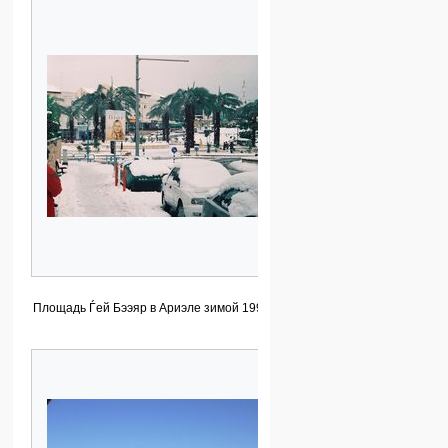
Площадь Ѓей Бээяр в Ариэле зимой 1999 года