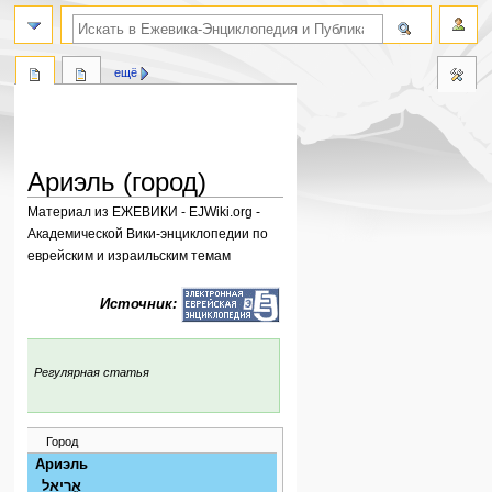
поиск по словам
ещё
Ариэль (город)
Материал из ЕЖЕВИКИ - EJWiki.org -
Академической Вики-энциклопедии по
еврейским и израильским темам
Перейти
Перейти
Источник:
к
к
навигации
поиску
:
Регулярная статья
Город
Ариэль
אֲרִיאֵל