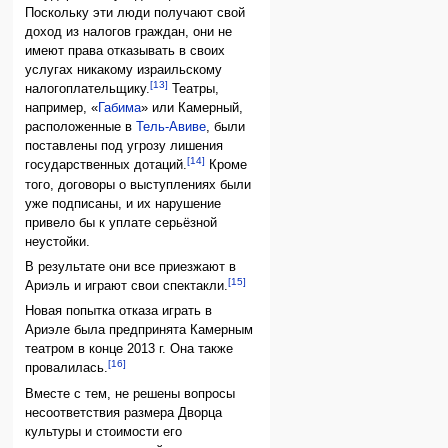
Поскольку эти люди получают свой
доход из налогов граждан, они не
имеют права отказывать в своих
услугах никакому израильскому
[13]
налогоплательщику.
Театры,
например, «
Габима
» или Камерный,
расположенные в
Тель-Авиве
, были
поставлены под угрозу лишения
[14]
государственных дотаций.
Кроме
того, договоры о выступлениях были
уже подписаны, и их нарушение
привело бы к уплате серьёзной
неустойки.
В результате они все приезжают в
[15]
Ариэль и играют свои спектакли.
Новая попытка отказа играть в
Ариэле была предпринята Камерным
театром в конце 2013 г. Она также
[16]
провалилась.
Вместе с тем, не решены вопросы
несоответствия размера Дворца
культуры и стоимости его