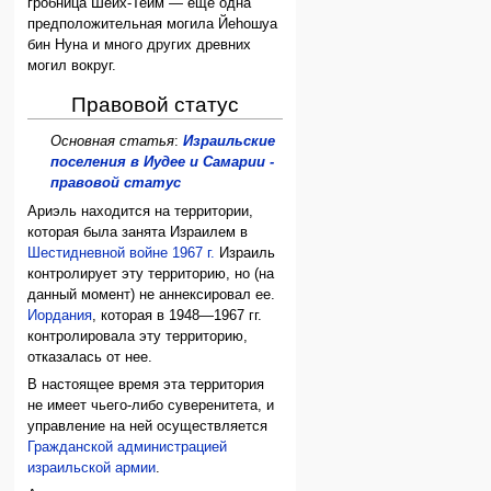
гробница Шейх-Теим — ещё одна
предположительная могила Йеhошуа
бин Нуна и много других древних
могил вокруг.
Правовой статус
Основная статья
:
Израильские
поселения в Иудее и Самарии -
правовой статус
Ариэль находится на территории,
которая была занята Израилем в
Шестидневной войне 1967 г.
Израиль
контролирует эту территорию, но (на
данный момент) не аннексировал ее.
Иордания
, которая в 1948—1967 гг.
контролировала эту территорию,
отказалась от нее.
В настоящее время эта территория
не имеет чьего-либо суверенитета, и
управление на ней осуществляется
Гражданской администрацией
израильской армии
.