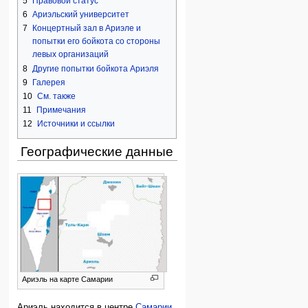
5
Правовой статус
6
Ариэльский университет
7
Концертный зал в Ариэле и
попытки его бойкота со стороны
левых организаций
8
Другие попытки бойкота Ариэля
9
Галерея
10
См. также
11
Примечания
12
Источники и ссылки
Географические данные
Ариэль на карте Самарии
Ариэль находится в центре
Самарии
,