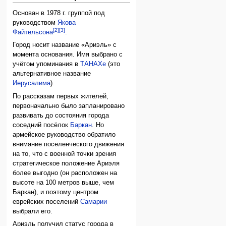
Основан в 1978 г. группой под
руководством
Якова
[2]
[3]
Файтельсона
.
Город носит название «Ариэль» с
момента основания. Имя выбрано с
учётом упоминания в
ТАНАХе
(это
альтернативное название
Иерусалима
).
По рассказам первых жителей,
первоначально было запланировано
развивать до состояния города
соседний посёлок
Баркан
. Но
армейское руководство обратило
внимание поселенческого движения
на то, что с военной точки зрения
стратегическое положение Ариэля
более выгодно (он расположен на
высоте на 100 метров выше, чем
Баркан), и поэтому центром
еврейских поселений
Самарии
выбрали его.
Ариэль получил статус города в