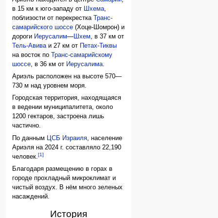
в 15 км к юго-западу от
Шхема
,
поблизости от перекрестка
Транс-
самарийского шоссе
(Хоце-Шомрон) и
дороги
Иерусалим
—
Шхем
, в 37 км от
Тель-Авива
и 27 км от
Петах-Тиквы
на восток по
Транс-самарийскому
шоссе
, в 36 км от
Иерусалима
.
Ариэль расположен на высоте 570—
730 м над уровнем моря.
Городская территория, находящаяся
в ведении муниципалитета, около
1200 гектаров, застроена лишь
частично.
По данным
ЦСБ Израиля
, население
Ариэля на 2024 г. составляло 22,190
[1]
человек.
Благодаря размещению в горах в
городе прохладный микроклимат и
чистый воздух. В нём много зеленых
насаждений.
История