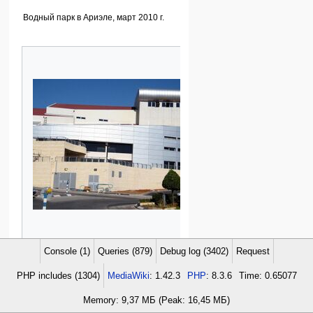
Водный парк в Ариэле, март 2010 г.
Console (1)
Queries (879)
Debug log (3402)
Request
Новый дворец культуры в Ариэле. Фото Макса
PHP includes (1304)
MediaWiki
: 1.42.3
PHP
: 8.3.6
Time: 0.65077
Черноглаза.
Memory: 9,37 МБ (Peak: 16,45 МБ)