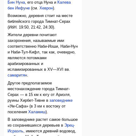
Бин Нуна
, его отца Нуна и
Калева
бен Иефуне
(см.
Хеврон
).
Возможно, деревня стоит на месте
библейского города Тимнат-Серах
(ИбН. 19:50, 21:42, 24:30).
Жители деревни почитают
захоронения, называемые ими
соответственно Наби-Иоши, Наби-Нун
и Наби-Тул-Кифл, так как, очевидно,
являются потомками
арабизированных и
исламизированных в XV—XVI вв.
самаритян
.
Другое предполагаемое
местонахождение города Тимнат-
Серах — в 15 км к югу от Ариэля,
руины Хирбет-Тивне в
заповеднике
«Ум-Сафа» (в 3 км к востоку от
поселения
Халамиш
).
В заповеднике растет самое большое
из сохранившихся деревьев в
Эрец-
Исраэль
, имеются древний водовод,