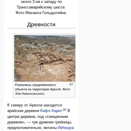
около 3 км к западу по
Транссамарийскому шоссе.
Фото Михаила Гольдштейна.
Древности
Развалины средневекового
объекта на территории Ариэля. Фото
Эли Новосельского.
К северу от Ариэля находится
[8]
арабская деревня
Кифл-Харит
.
В
центре деревни, под «священным
деревом», — три древние гробницы,
предположительно, могилы
Иеhошуа