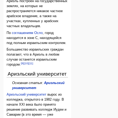
Ариэль построен на государственных
землях, на которых не
распространяется никакое частное
арабское владение, а также на
участках, купленных у арабских
частных владельцев.
По
соглашениям Осло
, город
находится в зоне С, находящейся
под полным израильским контролем.
Большинство израильских граждан
полагают, что в Ариэль в любом
случае останется израильским
[9]
[10]
[11]
городом.
Ариэльский университет
Основная статья
:
Ариэльский
университет
Ариэльский университет
вырос из
колледжа, открытого в 1982 году. В
начале XXI века было принято
решение развивать колледж Иудеи и
Самарии (в это время — уже