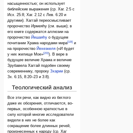
насыщенностью; он использует
библейские выражения (ср. Хаг. 2:5 с
Исх. 25:8; Хаг. 2:12 с Лев. 6:20 и
другими). Хаггай переосмысливает
пророчество Ирмеяhу (см. выше); в
его книге содержатся аллюзии на
пророчество
Йешаяhу
о будущем
[19]
почитании Храма народами мира
и
на пророчество
Йехезкеля
(«И будет
[20]
у них жилище Мое»
). В вере в
будущее величие Храма и величие
Зрубавела Хаггай подобен своему
современнику, пророку
Зхарии
(ср.
Зх. 6:15, 8:20–23 и 3:8).
Теологический анализ
Все эти речи, как видно из беглого
даже их обозрения, отличаются, во-
первых, особенною краткостью в
силу которой многие исследователи
видели в них не более как
сокращение более длинных речей,
произнесенных к народу (ср. Хаг