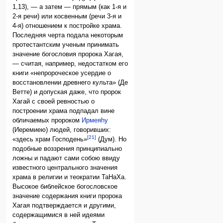
1,13), — а затем — прямым (как 1-я и
2-я речи) или косвенным (речи 3-я и
4-я) отношением к постройке храма.
Последняя черта подала некоторым
протестантским ученым принимать
значение богословия пророка Хагая,
— считая, например, недостатком его
книги «непророческое усердие о
восстановлении древнего культа» (Де
Ветте) и допуская даже, что пророк
Хагай с своей ревностью о
построении храма подпадал вине
обличаемых пророком
Ирмеяhу
(Иеремиею) людей, говоривших:
[21]
«здесь храм Господень»
(Дум). Но
подобные воззрения принципиально
ложны и падают сами собою ввиду
известного центрального значения
храма в религии и теократии ТаНаХа.
Высокое библейское богословское
значение содержания книги пророка
Хагая подтверждается и другими,
содержащимися в ней идеями