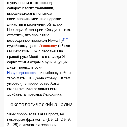
с усилением в тот период
сепаратистских тенденций,
выразившихся в попытках
восстановить местные царские
династии в различных областях
Персидской империи. Следует также
отметить, что проклятие,
[18]
возвещенное пророком Ирмеяhу
иудейскому царю
Иехояхину
(«Если
бы Иехояхин... был перстнем на
правой руке Моей, то и отсюда Я
сорву тебя и отдам в руки ищущих
души твоей... в руки
Навуходоносора
... и выброшу тебя и
твою мать... в чужую страну... и там
умрете»), в пророчестве Хагая
сменяется благословлением
Зрубавела, потомка Иехояхина.
Текстологический анализ
Язык пророчеств Хагая прост, но
некоторые фрагменты (1:5–11, 2:6–9,
21–25) отличаются образной