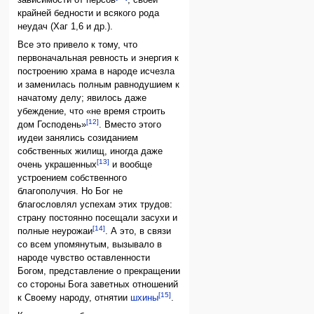
зависимости от персов
, своей
крайней бедности и всякого рода
неудач (Хаг 1,6 и др.).
Все это привело к тому, что
первоначальная ревность и энергия к
построению храма в народе исчезла
и заменилась полным равнодушием к
начатому делу; явилось даже
убеждение, что «не время строить
[12]
дом Господень»
. Вместо этого
иудеи занялись созиданием
собственных жилищ, иногда даже
[13]
очень украшенных
и вообще
устроением собственного
благополучия. Но Бог не
благословлял успехам этих трудов:
страну постоянно посещали засухи и
[14]
полные неурожаи
. А это, в связи
со всем упомянутым, вызывало в
народе чувство оставленности
Богом, представление о прекращении
со стороны Бога заветных отношений
[15]
к Своему народу, отнятии
шхины
.