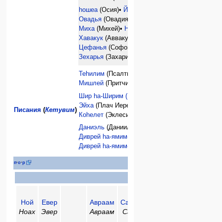
hошеа
(Осия)•
Йоэль
(Иоиль)•
Амос
•
Овадья
(Овадия)•
Йона
(Иона)•
Миха
(Михей)•
Нахум
(Наум)•
Хавакук
(Аввакум)•
Цефанья
(Софония)•
Хагай
(Аггей)•
Зехарья
(Захария)•
Малахи
(Малахия)
Теhилим
(Псалтырь)•
Мишлей
(Притчи)•
Иов
•
Шир hа-Ширим (Песнь песней)
•
Рут
•
Эйха
(Плач Иеремии)•
Писания
(
Кетувим
)
Коhелет
(Эклесиаст)•
Эстер
•
Даниэль
(Даниил)•
Эзра
•
Нехемья
•
Диврей hа-ямим-I
(1 Паралипоменон)•
Диврей hа-ямим-II
(2 Паралипоменон)•
Би
п
·
о
·
р
Пророки
Ной
Евер
Авраам
Сарра
Исаак
Иаков
Ноах
Эвер
Авраам
Сара
Ицхак
Яаков