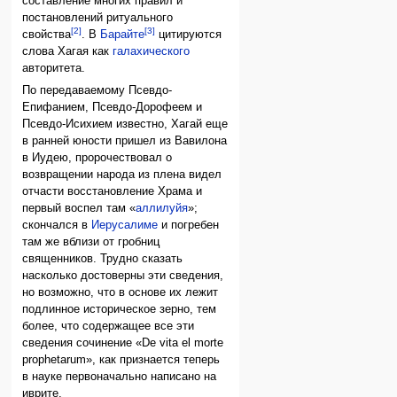
составление многих правил и
постановлений ритуального
[2]
[3]
свойства
. В
Барайте
цитируются
слова Хагая как
галахического
авторитета.
По передаваемому Псевдо-
Епифанием, Псевдо-Дорофеем и
Псевдо-Исихием известно, Хагай еще
в ранней юности пришел из Вавилона
в Иудею, пророчествовал о
возвращении народа из плена видел
отчасти восстановление Храма и
первый воспел там «
аллилуйя
»;
скончался в
Иерусалиме
и погребен
там же вблизи от гробниц
священников. Трудно сказать
насколько достоверны эти сведения,
но возможно, что в основе их лежит
подлинное историческое зерно, тем
более, что содержащее все эти
сведения сочинение «De vita el morte
prophetarum», как признается теперь
в науке первоначально написано на
иврите.