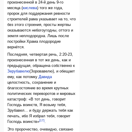
произнесенной в 24-й день 9-го
месяца (
кислева
) того же года,
пророк для поддержания ревности
строителей рама указывает на то, что
без этого строения, просты жертвы
оказываются небогоугодны, оттого и
земля неплодородна. Лишь после
постройки Храма плодородие
вернётся.
Последняя, четвертая речь, 2:20-23,
произнесенная в тот же день, как и
предыдущая, обращена собственно к
Зерубавелю
(Зоровавелю), и обещает
ему, как потомку
Давида
целостность, сохранение и
благосостояние во время крупных
политических переворотов и мировых
катастроф: «В тот день, говорит
Господь воинств, Я возьму тебя,
Зрубавел... и буду держать тебя как
печать, ибо Я избрал тебя, говорит
[17]
Господь воинств»
.
Это пророчество, очевидно, связано