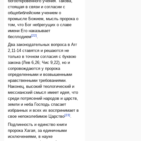
богооткровенного учения. Такова,
стоящая в связи и согласии с
общебиблейским учением о
промысле Божием, мысль пророка о
том, что Бог небрегущих о славе
имени Его наказывает
[22]
бесплодием
.
Два законодательных вопроса в Агг
2,11-14 ставятся и решаются не
только в точном согласия с буквою
закона (Лев 6,26; Чис 9,22), но и
сопровождаются у пророка
определенными и возвышенными
нравственными требованиями.
Наконец, высокий теологический и
мессианский смысл имеет идея, что
среди потрясений народов и царств,
земли и неба Господь спасает
избранных и всех их воспринимает в
[23]
свое непоколебимое Царство
.
Подлинность и единство книги
пророка Хагая, за единичными
исключениями, в науке