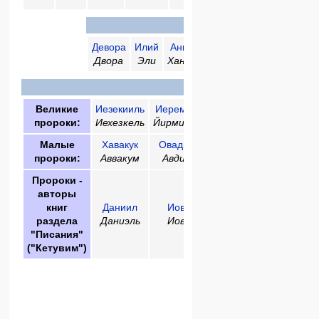
Пророки в
Эпоху Суде
Девора
Илий
Анна
Самуил
Давид
Двора
Эли
Ханна
Шмуэль
Давид
Письмен
Великие
Иезекииль
Иеремия
Исаия
пророки:
Иехезкель
Йирмияху
Йишаяху
Малые
Хавакук
Овадья
Хагай
Амос
Зеха
пророки:
Аввакум
Авдий
Аггей
Амос
Заха
Пророки -
авторы
книг
Даниил
Иов
раздела
Даниэль
Иов
"Писания"
("Кетувим")
Другие пророк
Самей
Или
Шемайа
Элия