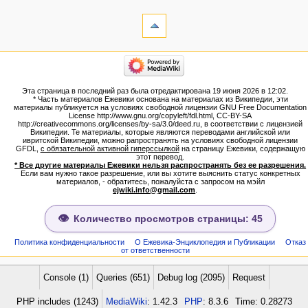
инструменты
Ссылки
сюда
Связанные
категории
правки
Израиль:Страна и
Служебные
государство
страницы
Иудаизм
Эта страница в последний раз была отредактирована 19 июня 2026 в 12:02.
Народ
Версия
* Часть материалов Ежевики основана на материалах из Википедии, эти
Проекты
для
материалы публикуется на условиях свободной лицензии GNU Free Documentation
Проекты/Участники/
License http://www.gnu.org/copyleft/fdl.html, CC-BY-SA
печати
дополнения
http://creativecommons.org/licenses/by-sa/3.0/deed.ru, в соответствии с лицензией
Постоянная
Публикации:Авторы
Википедии. Те материалы, которые являются переводами английской или
ивритской Википедии, можно рапространять на условиях свободной лицензии
ссылка
Публикации:Статьи по типу
GFDL,
с обязательной активной гиперссылкой
на страницу Ежевики, содержащую
Темы
Сведения
этот перевод.
о странице
* Все другие материалы Ежевики нельзя распространять без ее разрешения.
ежевиковый куст
Если вам нужно такое разрешение, или вы хотите выяснить статус конкретных
ЕжеВиКа,Еврейская Вики-
материалов, - обратитесь, пожалуйста с запросом на мэйл
ejwiki.info@gmail.com
.
энциклопедия
ЕжеВиКа-ТаНаХ
ЕжеВиКа-Публикации
Количество просмотров страницы: 45
ЕжеВиКа-Книги (бумажные и
электронные), аудиокурсы,
Политика конфиденциальности
О Ежевика-Энциклопедия и Публикации
Отказ
от ответственности
комментарии к недельным
разделам Торы, текущие
статьи
Console (1)
Queries (651)
Debug log (2095)
Request
навигация
PHP includes (1243)
MediaWiki
: 1.42.3
PHP
: 8.3.6
Time: 0.28273
Заглавная страница