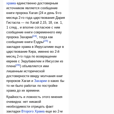
храма
единственно достоверным
источником является сообщение
книги пророка Хагая (24 и день 9-го
месяца 2-го года царствования Дария
Гистаспа — по Хагай 2,15, 18, см. 1,
1 след., и вполне согласное с ним
сообщение книги современного ему
[24]
пророка Захарии
, тогда как
[25]
сообщение книги Ездры
о
закладке храма в Иерусалиме еще в
царствование Кира, именно во 2-й
месяц 2-го года по возвращении
евреев с Зерубавелем и Иисусом из
[26]
плена
) объявляется ими
лишенным исторической
достоверности ввиду молчания книг
пророков Хагая и
Захарии
о каких бы
то ни было работах по постройке
храма до их времени.
Крайность и ложность этого мнения
очевидна: нет никакой
необходимости отрицать факт
закладки
Второго Храма
еще во 2-м