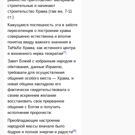
ревностно приготовляют материалы
строительные и начинают
строительство Храма (там же, 7-11
ст.).
Кажущаяся поспешность эта в заботе
переселенцев о построении храма
совершенно естественна и вполне
понятна ввиду важного значения в
ТаНаХе Храма, как истинного центра
[7]
и жизненного нерва теократии
.
Завет Божий с избранным народом и
обетования, данные Израилю,
требовали для осуществления
общения особого места — Храма, и
новая община закладкою его
фактически свидетельствовала о
своем искреннем желании
восстановить свое прерванное
общение с Богом и получить
исполнение пророчеств.
Преобладающее настроение
народной массы вначале было
[8]
бодрое и полное энергии и радости
.