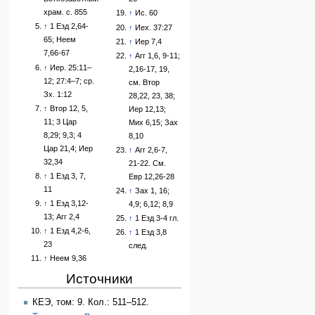
храм. с. 855
↑
Ис. 60
↑
1 Езд 2,64-
↑
Иех. 37:27
65; Неем
↑
Иер 7,4
7,66-67
↑
Агг 1,6, 9-11;
↑
Иер. 25:11–
2,16-17, 19,
12; 27:4–7; ср.
см. Втор
Зх. 1:12
28,22, 23, 38;
↑
Втор 12, 5,
Иер 12,13;
11; 3 Цар
Мих 6,15; Зах
8,29; 9,3; 4
8,10
Цар 21,4; Иер
↑
Агг 2,6-7,
32,34
21-22. См.
↑
1 Езд 3, 7,
Евр 12,26-28
11
↑
Зах 1, 16;
↑
1 Езд 3,12-
4,9; 6,12; 8,9
13; Агг 2,4
↑
1 Езд 3-4 гл.
↑
1 Езд 4,2-6,
↑
1 Езд 3,8
23
след.
↑
Неем 9,36
Источники
КЕЭ, том: 9. Кол.: 511–512.