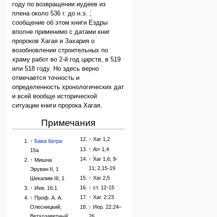
году по возвращении иудеев из
плена около 536 г. до н.э. ;
сообщение об этом книги Ездры
вполне применимо с датами книг
пророков Хагая и Захария о
возобновлении строительных по
храму работ во 2-й год царств, в 519
или 518 году. Но здесь верно
отмечается точность и
определенность хронологических дат
и всей вообще исторической
ситуации книги пророка Хагая.
Примечания
↑
Хаг 1,2
↑
Бава батра
↑
Агг 1,4
15а
↑
Хаг 1,6; 9-
↑
Мишна
11; 2,15-19
Эрувин II, 1
↑
Хаг 2,5
Шекалим III, 1
↑
ст. 12-15
↑
Иев. 16:1
↑
Хаг. 2:23
↑
Проф. А. А.
Олесницкий,
↑
Иер. 22:24–
Ветхозаветный
26