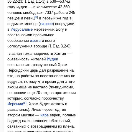
36,22-23; 1 Езд 1,1-3) в 538—537-м
году иудеи — в количестве 42 360
человек свободных, 7337 рабов и 245
[5]
певцов и певиц
в первый же год в
седьмом месяце (
тишрее
) соорудили
в
Иерусалиме
жертвенник Богу и
восстановили правильное
совершение
жертв
и всего
богослужения вообще (1 Езд 3,2-6).
Главная тема пророчеств Хаггая —
обязанность жителей
Иудеи
восстановить разрушенный Храм.
Персидский царь дал разрешение на
это, но работы по восстановлению не
ведутся, потому что время для этого
якобы еще не настало (по-видимому,
не прошли еще 70 лет, на протяжении
которых, согласно пророчеству
[6]
Иеремии
, Храм будет лежать в
развалинах). Лишь через год, во
втором месяце —
ияре
евреи, полные
надежд на исполнение обетований,
связанных с возвращением из плена,