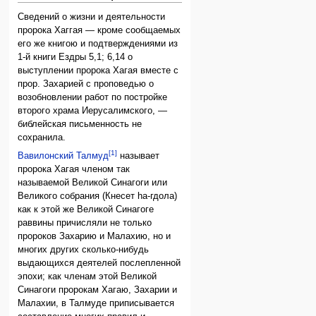
Сведений о жизни и деятельности
пророка Хаггая — кроме сообщаемых
его же книгою и подтверждениями из
1-й книги Ездры 5,1; 6,14 о
выступлении пророка Хагая вместе с
прор. Захарией с проповедью о
возобновлении работ по постройке
второго храма Иерусалимского, —
библейская письменность не
сохранила.
[1]
Вавилонский Талмуд
называет
пророка Хагая членом так
называемой Великой Синагоги или
Великого собрания (Кнесет hа-гдола)
как к этой же Великой Синагоге
раввины причисляли не только
пророков Захарию и Малахию, но и
многих других сколько-нибудь
выдающихся деятелей послепленной
эпохи; как членам этой Великой
Синагоги пророкам Хагаю, Захарии и
Малахии, в Талмуде приписывается