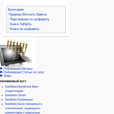
Категории
:
Пророки Ветхого Завета
Персоналии по алфавиту
Книги ТаНаХа
Книги по алфавиту
Навигация
персональные инструменты
действия на странице
категории
Израиль:Страна и
войти
статья
государство
запрос
обсуждение
Иудаизм
учётной
читать
Народ
записи
просмотр
Проекты
кода
Проекты/Участники/
дополнения
история
Публикации:Авторы
Публикации:Статьи по типу
Темы
ежевиковый куст
ЕжеВиКа,Еврейская Вики-
энциклопедия
ЕжеВиКа-ТаНаХ
ЕжеВиКа-Публикации
ЕжеВиКа-Книги (бумажные и
электронные), аудиокурсы,
комментарии к недельным