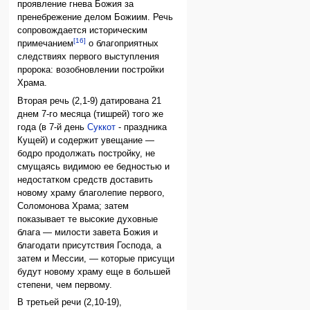
проявление гнева Божия за
пренебрежение делом Божиим. Речь
сопровождается историческим
[16]
примечанием
о благоприятных
следствиях первого выступления
пророка: возобновлении постройки
Храма.
Вторая речь (2,1-9) датирована 21
днем 7-го месяца (тишрей) того же
года (в 7-й день
Суккот
- праздника
Кущей) и содержит увещание —
бодро продолжать постройку, не
смущаясь видимою ее бедностью и
недостатком средств доставить
новому храму благолепие первого,
Соломонова Храма; затем
показывает те высокие духовные
блага — милости завета Божия и
благодати присутствия Господа, а
затем и Мессии, — которые присущи
будут новому храму еще в большей
степени, чем первому.
В третьей речи (2,10-19),