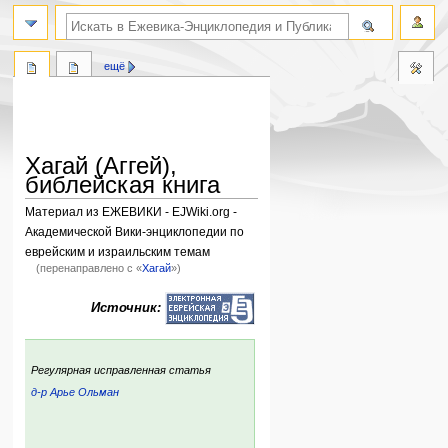
поиск по словам
ещё
Хагай (Аггей),
библейская книга
Материал из ЕЖЕВИКИ - EJWiki.org -
Академической Вики-энциклопедии по
еврейским и израильским темам
(перенаправлено с «
Хагай
»)
Перейти
Перейти
Источник:
к
к
навигации
поиску
:
Регулярная исправленная статья
д-р Арье Ольман
ский
р: