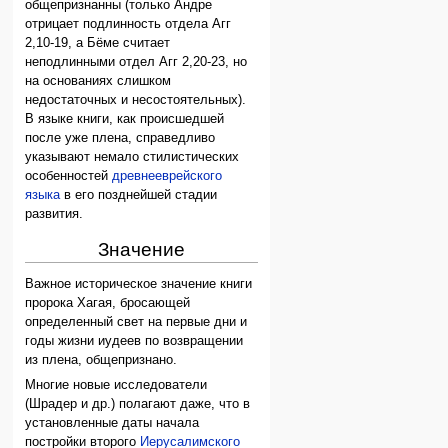
общепризнанны (только Андре
отрицает подлинность отдела Агг
2,10-19, а Бёме считает
неподлинными отдел Агг 2,20-23, но
на основаниях слишком
недостаточных и несостоятельных).
В языке книги, как происшедшей
после уже плена, справедливо
указывают немало стилистических
особенностей
древнееврейского
языка
в его позднейшей стадии
развития.
Значение
Важное историческое значение книги
пророка Хагая, бросающей
определенный свет на первые дни и
годы жизни иудеев по возвращении
из плена, общепризнано.
Многие новые исследователи
(Шрадер и др.) полагают даже, что в
установленные даты начала
постройки второго
Иерусалимского