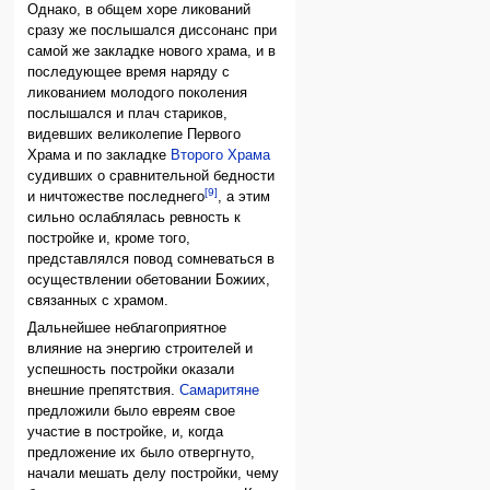
Однако, в общем хоре ликований
сразу же послышался диссонанс при
самой же закладке нового храма, и в
последующее время наряду с
ликованием молодого поколения
послышался и плач стариков,
видевших великолепие Первого
Храма и по закладке
Второго Храма
судивших о сравнительной бедности
[9]
и ничтожестве последнего
, а этим
сильно ослаблялась ревность к
постройке и, кроме того,
представлялся повод сомневаться в
осуществлении обетовании Божиих,
связанных с храмом.
Дальнейшее неблагоприятное
влияние на энергию строителей и
успешность постройки оказали
внешние препятствия.
Самаритяне
предложили было евреям свое
участие в постройке, и, когда
предложение их было отвергнуто,
начали мешать делу постройки, чему