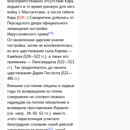
благоприятствовало отсутствие Кира,
ведшего в то время роковую для него
войну с Массагетами, а после гибели
Кира (
529 г.
) Самаритяне добились от
Персидского двора официального
запрещения постройки
[10]
Иерусалимского храма
.
Остановленная царским указом
постройка, затем не возобновлялась
во все царствование сына Кирова —
Камбиза (529—522 гг.), а также его
преемника — Лжесмердиза (522—521
гг.). Так продолжалось до начала
царствования Дария Гистаспа (521—
485 гг.).
Внешнее состояние общины в первые
годы по возвращении из плена
совершенно не соответствовало
надеждам на полное обновление и
всемирное прославление Израиля
(см. напр., Иc 60, 62 гл.): вместо
этого переселенцев угнетало
безотрадное сознание своей рабской
[11]