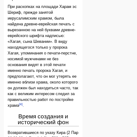
При раскопках на площади Харам эс
Шериф, прежде занятой
иерусалимским храмом, была
найдена древне-еврейская печать с
вырезанною на ней буквами древне-
еврейского шрифта надписью:
«Хагая, сына Шевании». В виду
находящегося только у пророка
Хагая, упоминания о печати-перстне,
носимой мужчинами не без
основания видят в этой печати
именно печать пророка Хагая, и
предполагают, что он мог утерять ее
именно вблизи храма, около которого
он должен был находиться часто, так
как с великим интересом следил за
правильностью работ по постройке
[4]
храма
.
Время создания и
исторический фон
Возвратившиеся по указу Кира (2 Пар