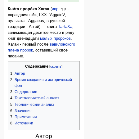
Кни́га проро́ка Хагая
(
ивр.
חַגַּי
‎ -
«праздничный», LXX: 'AggaioV,
вульгата - Aggaeus, в русской
традиции - Аггей) — книга
ТаНаХа
,
занимающая десятое место в ряду
книг двенадцати
малых пророков
.
Хагай - первый после
вавилонского
плена
пророк
, оставивший свое
писание.
Содержание
1
Автор
2
Время создания и исторический
фон
3
Содержание
4
Текстологический анализ
5
Теологический анализ
6
Значение
7
Примечания
8
Источники
Автор