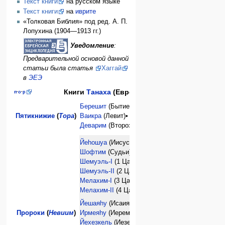
Текст книги
на русском языке
Текст книги
на
иврите
«Толковая Библия» под ред. А. П.
Лопухина (1904—1913 гг.)
Уведомление
:
Предварительной основой данной
статьи была статья
Хаггай
в
ЭЕЭ
Книги
Танаха
(Еврейской Библии)
п
·
о
·
р
Берешит
(Бытие) •
Шемот
(Исход)•
Пятикнижие
(
Тора
)
Ваикра
(Левит)•
Бемидбар
(Числа)•
Деварим
(Второзаконие)
Йеhошуа
(Иисус Навин) •
Шофтим
(Судьи)•
Шемуэль-I
(1 Царств)•
Шемуэль-II
(2 Царств)•
Мелахим-I
(3 Царств)•
Мелахим-II
(4 Царств)•
Йешаяhу
(Исаия)•
Ирмеяhу
(Иеремия)•
Пророки
(
Невиим
)
Йехезкель
(Иезекиил)•