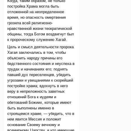
Когда, таким образом, не только
постройка Храма могла быть
отложенной на неопределенное
время, но опасность омертвения
грозила всей религиозно-
нравственной жизни теократической
общины, тогда Богом воздвигнут был
к пророческому служению Хагай.
Цель и смысл деятельности пророка
Хагая заключались в том, чтобы
объяснить народу причины его
бедственного состояния и неуспеха в
трудах и начинаниях его; поднять
павший дух переселенцев, убедить
угрозами и увещаниями к скорейшей
постройке храма; вдохнуть в него
веру в непреложность заветных
отношений Бога к иудеям и
обетований Божиих, которые имеют
быть выполнены именно в
строящемся храме, — убедить, что в
нем явится Мессия и положит
основание Своему вечному и
всемирному Царству, и что имеющие