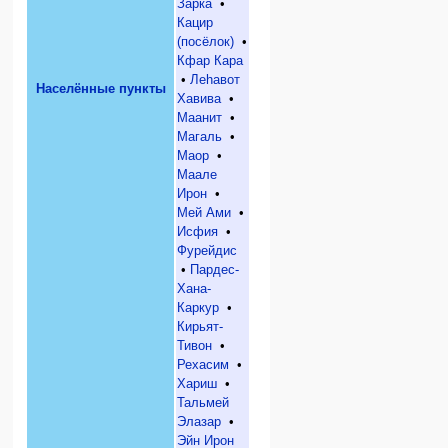
Зарка
•
Кацир
(посёлок)
•
Кфар Кара
•
Леhавот
Населённые пункты
Хавива
•
Маанит
•
Магаль
•
Маор
•
Маале
Ирон
•
Мей Ами
•
Исфия
•
Фурейдис
•
Пардес-
Хана-
Каркур
•
Кирьят-
Тивон
•
Рехасим
•
Хариш
•
Тальмей
Элазар
•
Эйн Ирон