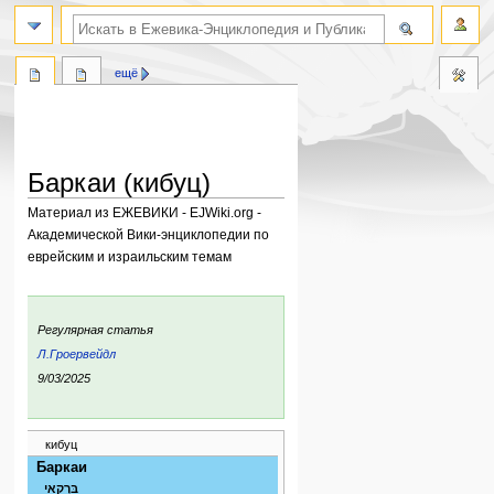
поиск по словам
ещё
Баркаи (кибуц)
Материал из ЕЖЕВИКИ - EJWiki.org -
Академической Вики-энциклопедии по
еврейским и израильским темам
Перейти
Перейти
к
к
:
Регулярная статья
навигации
поиску
ьи:
Л.Гроервейдл
ния:
9/03/2025
кибуц
Баркаи
בַּרְקַאי