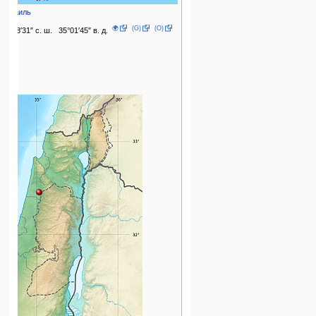
Израиль
🌍
(G)
(O)
32°28′31″ с. ш. 35°01′45″ в. д.
555
2023
1949