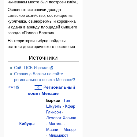
нынешнем месте был построен кибуц.
Основные источники дохода:
сельское хозяйство, состоящее из
курятника, свинофермы и коровника
и сдача в аренду площадей бывшего
завода «Полион Баркаи».
На территории кибуца найдены
остатки доисторического поселения.
Источники
Сайт ЦСБ Израиля
Страница Баркаи на сайте
регионального совета Менаше
Региональный
п
·
о
·
р
совет Менаше
Баркаи
·
Ган
Шмуэль
·
Кфар
Гликсон
·
Лехавот Хавива
Кибуцы
·
Магаль
·
Маанит
·
Мецер
·
Мишмарот
·