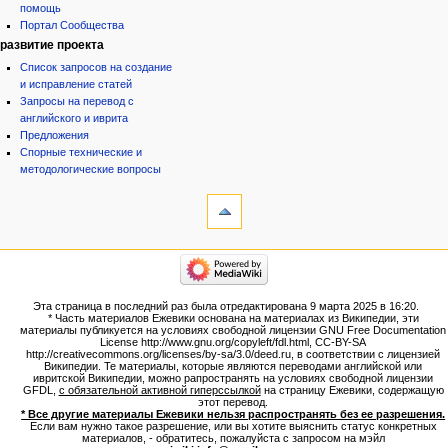
помощь
Портал Сообщества
развитие проекта
Список запросов на создание
и исправление статей
Запросы на перевод с
английского и иврита
Предложения
Спорные технические и
методологические вопросы
инструменты
Ссылки
сюда
Связанные
категории
правки
Израиль:Страна и
Служебные
государство
страницы
Иудаизм
Эта страница в последний раз была отредактирована 9 марта 2025 в 16:20.
Народ
Версия
* Часть материалов Ежевики основана на материалах из Википедии, эти
Проекты
для
материалы публикуется на условиях свободной лицензии GNU Free Documentation
Проекты/Участники/
License http://www.gnu.org/copyleft/fdl.html, CC-BY-SA
печати
дополнения
http://creativecommons.org/licenses/by-sa/3.0/deed.ru, в соответствии с лицензией
Постоянная
Публикации:Авторы
Википедии. Те материалы, которые являются переводами английской или
ивритской Википедии, можно рапространять на условиях свободной лицензии
ссылка
Публикации:Статьи по типу
GFDL,
с обязательной активной гиперссылкой
на страницу Ежевики, содержащую
Темы
Сведения
этот перевод.
о странице
* Все другие материалы Ежевики нельзя распространять без ее разрешения.
ежевиковый куст
Если вам нужно такое разрешение, или вы хотите выяснить статус конкретных
ЕжеВиКа,Еврейская Вики-
материалов, - обратитесь, пожалуйста с запросом на мэйл