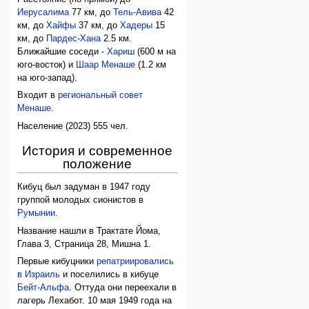
Иерусалима
77 км, до
Тель-Авива
42
км, до
Хайфы
37 км, до
Хадеры
15
км, до
Пардес-Хана
2.5 км.
Ближайшие соседи -
Хариш
(600 м на
юго-восток) и
Шаар Менаше
(1.2 км
на юго-запад).
Входит в
региональный совет
Менаше
.
Население (2023) 555 чел.
История и современное
положение
Кибуц был задуман в 1947 году
группой молодых сионистов в
Румынии
.
Название нашли в Трактате Йома,
Глава 3, Страница 28, Мишна 1.
Первые кибуцники
репатриировались
в Израиль
и поселились в кибуце
Бейт-Альфа
. Оттуда они переехали в
лагерь Лехабот. 10 мая 1949 года на