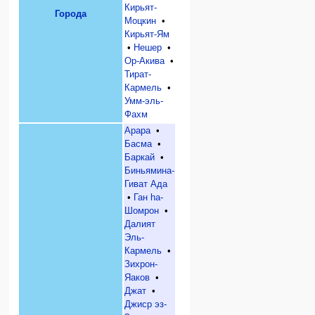
Кирьят-
Города
Моцкин
•
Кирьят-Ям
•
Нешер
•
Ор-Акива
•
Тират-
Кармель
•
Умм-эль-
Фахм
Арара
•
Басма
•
Баркай
•
Биньямина-
Гиват Ада
•
Ган hа-
Шомрон
•
Далият
Эль-
Кармель
•
Зихрон-
Яаков
•
Джат
•
Джиср эз-