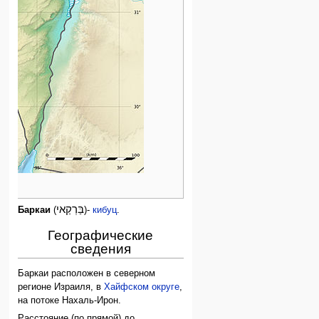
בַּרְקַאי
Баркаи
(
)-
кибуц
.
Географические
сведения
Баркаи расположен в северном
регионе Израиля, в
Хайфском округе
,
на потоке Нахаль-Ирон.
Расстояние (по прямой) до