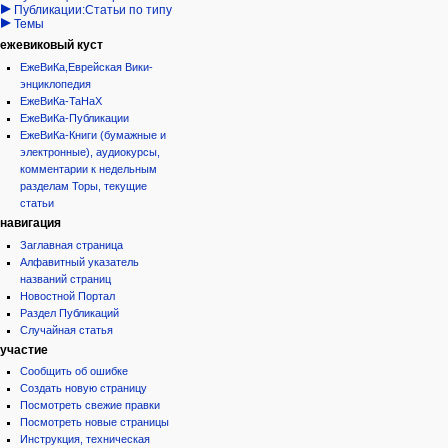
Публикации:Статьи по типу
Темы
ежевиковый куст
ЕжеВиКа,Еврейская Вики-
энциклопедия
ЕжеВиКа-ТаНаХ
ЕжеВиКа-Публикации
ЕжеВиКа-Книги (бумажные и
электронные), аудиокурсы,
комментарии к недельным
разделам Торы, текущие
статьи
навигация
Заглавная страница
Алфавитный указатель
названий страниц
Новостной Портал
Раздел Публикаций
Случайная статья
участие
Сообщить об ошибке
Создать новую страницу
Посмотреть свежие правки
Посмотреть новые страницы
Инструкция, техническая