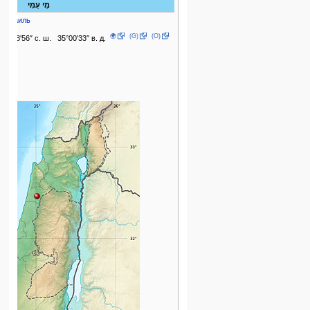
מֵי עַמִּי
Израиль
🌍
(G)
(O)
32°28′56″ с. ш. 35°00′33″ в. д.
364
2020
1963