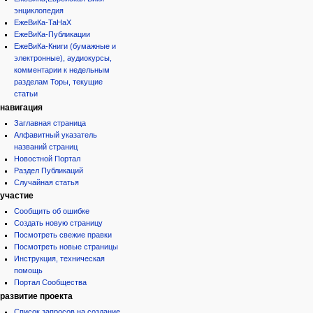
энциклопедия
ЕжеВиКа-ТаНаХ
ЕжеВиКа-Публикации
ЕжеВиКа-Книги (бумажные и
электронные), аудиокурсы,
комментарии к недельным
разделам Торы, текущие
статьи
навигация
Заглавная страница
Алфавитный указатель
названий страниц
Новостной Портал
Раздел Публикаций
Случайная статья
участие
Сообщить об ошибке
Создать новую страницу
Посмотреть свежие правки
Посмотреть новые страницы
Инструкция, техническая
помощь
Портал Сообщества
развитие проекта
Список запросов на создание