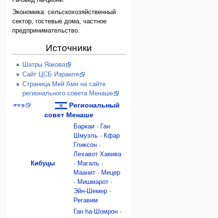
Ѓа-овед hа-циони.
Экономика: сельскохозяйственный
сектор, гостевые дома, частное
предпринимательство.
Источники
Шатры Яакова
Сайт ЦСБ Израиля
Страница Мей Ами на сайте
регионального совета Менаше
Региональный
п
·
о
·
р
совет Менаше
Баркаи
·
Ган
Шмуэль
·
Кфар
Гликсон
·
Лехавот Хавива
Кибуцы
·
Магаль
·
Маанит
·
Мецер
·
Мишмарот
·
Эйн-Шемер
·
Регавим
Ган hа-Шомрон
·