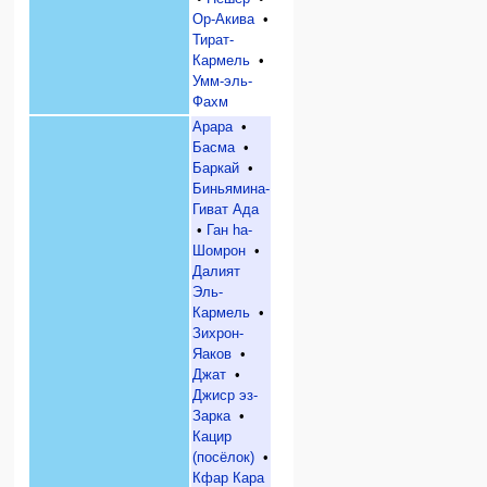
Ор-Акива
•
Тират-
Кармель
•
Умм-эль-
Фахм
Арара
•
Басма
•
Баркай
•
Биньямина-
Гиват Ада
•
Ган hа-
Шомрон
•
Далият
Эль-
Кармель
•
Зихрон-
Яаков
•
Джат
•
Джиср эз-
Зарка
•
Кацир
(посёлок)
•
Кфар Кара