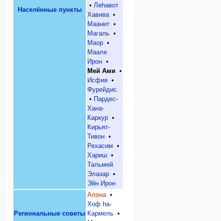
•
Леhавот
Населённые пункты
Хавива
•
Маанит
•
Магаль
•
Маор
•
Маале
Ирон
•
Мей Ами
•
Исфия
•
Фурейдис
•
Пардес-
Хана-
Каркур
•
Кирьят-
Тивон
•
Рехасим
•
Хариш
•
Тальмей
Элазар
•
Эйн Ирон
Алона
•
Хоф hа-
Региональные советы
Кармель
•