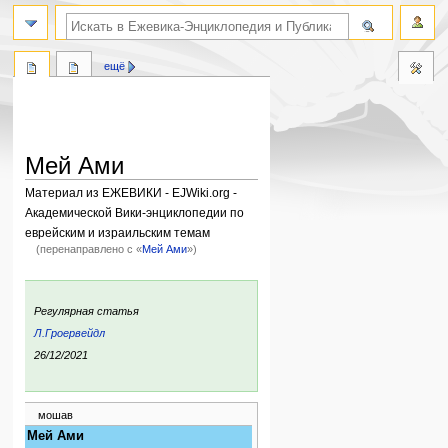
поиск по словам
ещё
Мей Ами
Материал из ЕЖЕВИКИ - EJWiki.org -
Академической Вики-энциклопедии по
еврейским и израильским темам
(перенаправлено с «
Мeй Ами
»)
Перейти
Перейти
к
к
:
Регулярная статья
навигации
поиску
Л.Гроервейдл
ния:
26/12/2021
мошав
Мей Ами