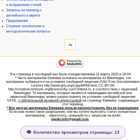
и исправление статей
Запросы на перевод с
английского и иврита
Предложения
Спорные технические и
методологические вопросы
инструменты
Ссылки
сюда
Связанные
категории
правки
Израиль:Страна и
Служебные
государство
страницы
Иудаизм
Эта страница в последний раз была отредактирована 11 марта 2025 в 18:04.
Народ
Версия
* Часть материалов Ежевики основана на материалах из Википедии, эти
Проекты
для
материалы публикуется на условиях свободной лицензии GNU Free Documentation
Проекты/Участники/
License http://www.gnu.org/copyleft/fdl.html, CC-BY-SA
печати
дополнения
http://creativecommons.org/licenses/by-sa/3.0/deed.ru, в соответствии с лицензией
Постоянная
Публикации:Авторы
Википедии. Те материалы, которые являются переводами английской или
ивритской Википедии, можно рапространять на условиях свободной лицензии
ссылка
Публикации:Статьи по типу
GFDL,
с обязательной активной гиперссылкой
на страницу Ежевики, содержащую
Темы
Сведения
этот перевод.
о странице
* Все другие материалы Ежевики нельзя распространять без ее разрешения.
ежевиковый куст
Если вам нужно такое разрешение, или вы хотите выяснить статус конкретных
ЕжеВиКа,Еврейская Вики-
материалов, - обратитесь, пожалуйста с запросом на мэйл
ejwiki.info@gmail.com
.
энциклопедия
ЕжеВиКа-ТаНаХ
ЕжеВиКа-Публикации
Количество просмотров страницы: 13
ЕжеВиКа-Книги (бумажные и