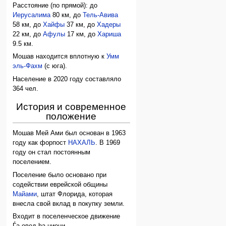
Расстояние (по прямой): до
Иерусалима
80 км, до
Тель-Авива
58 км, до
Хайфы
37 км, до
Хадеры
22 км, до
Афулы
17 км, до
Хариша
9.5 км.
Мошав находится вплотную к
Умм
эль-Фахм
(с юга).
Население в 2020 году составляло
364 чел.
История и современное
положение
Мошав Мей Ами был основан в 1963
году как форпост
НАХАЛЬ
. В 1969
году он стал постоянным
поселением.
Поселение было основано при
содействии еврейской общины
Майами
, штат Флорида, которая
внесла свой вклад в покупку земли.
Входит в поселенческое движение