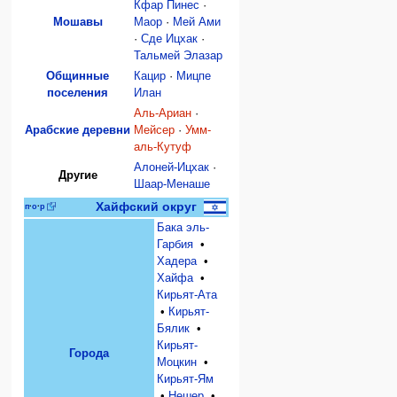
Кфар Пинес
·
Мошавы
Маор
·
Мeй Ами
·
Сде Ицхак
·
Тальмей Элазар
Общинные
Кацир
·
Мицпе
поселения
Илан
Аль-Ариан
·
Арабские деревни
Мейсер
·
Умм-
аль-Кутуф
Алоней-Ицхак
·
Другие
Шаар-Менаше
Хайфский округ
п
·
о
·
р
Бака эль-
Гарбия
•
Хадера
•
Хайфа
•
Кирьят-Ата
•
Кирьят-
Бялик
•
Кирьят-
Города
Моцкин
•
Кирьят-Ям
•
Нешер
•