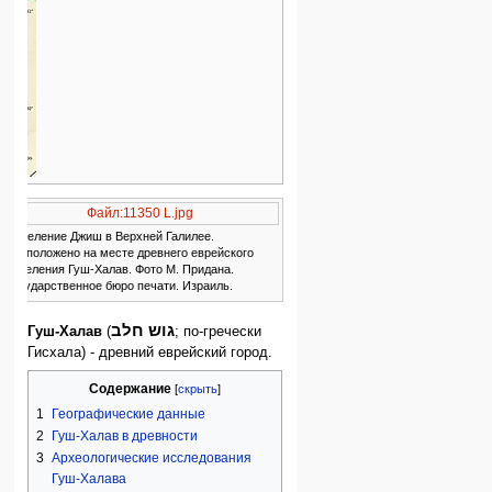
Файл:11350 L.jpg
Поселение Джиш в Верхней Галилее.
Расположено на месте древнего еврейского
поселения Гуш-Халав. Фото М. Придана.
Государственное бюро печати. Израиль.
גוש חלב
Гуш-Халав
(
; по-гречески
Гисхала) - древний еврейский город.
Содержание
1
Географические данные
2
Гуш-Халав в древности
3
Археологические исследования
Гуш-Халава