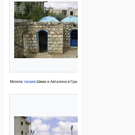
Могила
танаев
Шмаи и Авталона в Гуш-Халав