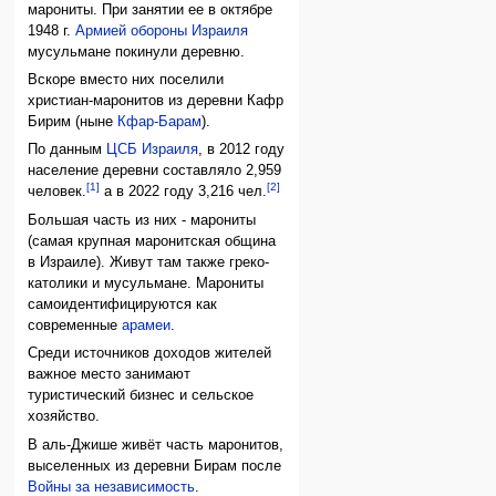
марониты. При занятии ее в октябре
1948 г.
Армией обороны Израиля
мусульмане покинули деревню.
Вскоре вместо них поселили
христиан-маронитов из деревни Кафр
Бирим (ныне
Кфар-Барам
).
По данным
ЦСБ Израиля
, в 2012 году
население деревни составляло 2,959
[1]
[2]
человек.
а в 2022 году 3,216 чел.
Большая часть из них - марониты
(самая крупная маронитская община
в Израиле). Живут там также греко-
католики и мусульмане. Марониты
самоидентифицируются как
современные
арамеи
.
Среди источников доходов жителей
важное место занимают
туристический бизнес и сельское
хозяйство.
В аль-Джише живёт часть маронитов,
выселенных из деревни Бирам после
Войны за независимость
.