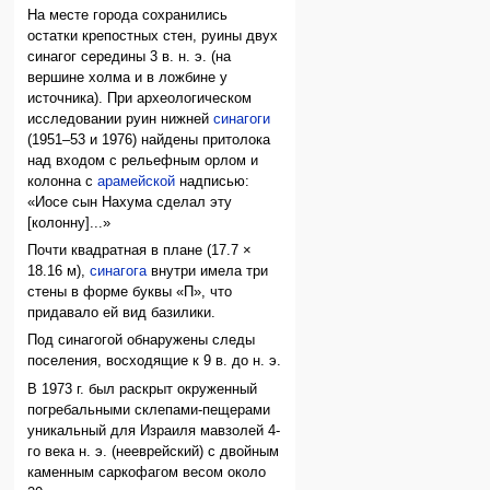
На месте города сохранились
остатки крепостных стен, руины двух
синагог середины 3 в. н. э. (на
вершине холма и в ложбине у
источника). При археологическом
исследовании руин нижней
синагоги
(1951–53 и 1976) найдены притолока
над входом с рельефным орлом и
колонна с
арамейской
надписью:
«Иосе сын Нахума сделал эту
[колонну]...»
Почти квадратная в плане (17.7 ×
18.16 м),
синагога
внутри имела три
стены в форме буквы «П», что
придавало ей вид базилики.
Под синагогой обнаружены следы
поселения, восходящие к 9 в. до н. э.
В 1973 г. был раскрыт окруженный
погребальными склепами-пещерами
уникальный для Израиля мавзолей 4-
го века н. э. (нееврейский) с двойным
каменным саркофагом весом около