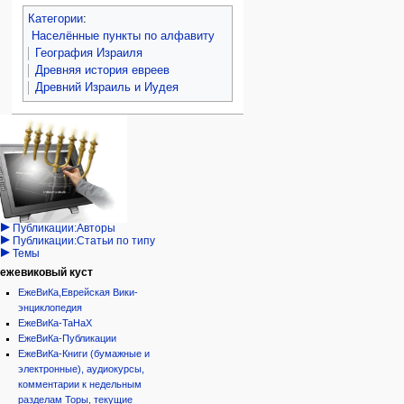
Категории
:
Населённые пункты по алфавиту
География Израиля
Древняя история евреев
Древний Израиль и Иудея
Навигация
персональные инструменты
действия на странице
категории
Израиль:Страна и
войти
статья
государство
запрос
обсуждение
Иудаизм
учётной
читать
Народ
записи
просмотр
Проекты
кода
Проекты/Участники/
дополнения
история
Публикации:Авторы
Публикации:Статьи по типу
Темы
ежевиковый куст
ЕжеВиКа,Еврейская Вики-
энциклопедия
ЕжеВиКа-ТаНаХ
ЕжеВиКа-Публикации
ЕжеВиКа-Книги (бумажные и
электронные), аудиокурсы,
комментарии к недельным
разделам Торы, текущие