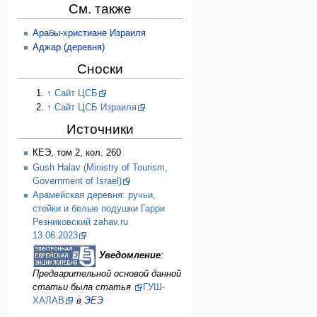
См. также
Арабы-христиане Израиля
Аджар (деревня)
Сноски
↑
Сайт ЦСБ
↑
Сайт ЦСБ Израиля
Источники
КЕЭ, том 2, кол. 260
Gush Halav (Ministry of Tourism,
Government of Israel)
Арамейская деревня: ручьи,
стейки и белые подушки Гарри
Резниковский zahav.ru
13.06.2023
Уведомление
:
Предварительной основой данной
статьи была статья
ГУШ-
ХАЛАВ
в
ЭЕЭ