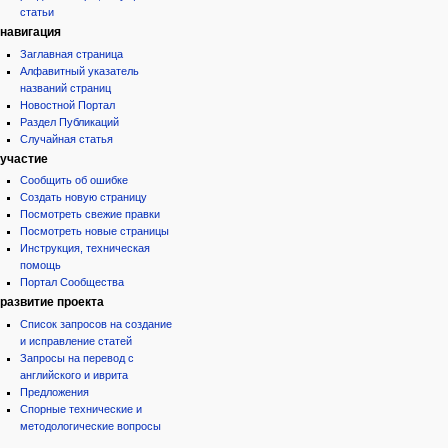
статьи
навигация
Заглавная страница
Алфавитный указатель
названий страниц
Новостной Портал
Раздел Публикаций
Случайная статья
участие
Сообщить об ошибке
Создать новую страницу
Посмотреть свежие правки
Посмотреть новые страницы
Инструкция, техническая
помощь
Портал Сообщества
развитие проекта
Список запросов на создание
и исправление статей
Запросы на перевод с
английского и иврита
Предложения
Спорные технические и
методологические вопросы
инструменты