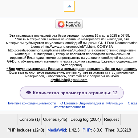
Ссылки
сюда
Связанные
категории
правки
Израиль:Страна и
Служебные
государство
страницы
Иудаизм
Эта страница в последний раз была отредактирована 15 марта 2025 в 07:58.
Народ
Версия
* Часть материалов Ежевики основана на материалах из Википедии, эти
Проекты
для
материалы публикуется на условиях свободной лицензии GNU Free Documentation
Проекты/Участники/
License http://www.gnu.org/copyleft/fdl.html, CC-BY-SA
печати
дополнения
http://creativecommons.org/licenses/by-sa/3.0/deed.ru, в соответствии с лицензией
Постоянная
Публикации:Авторы
Википедии. Те материалы, которые являются переводами английской или
ивритской Википедии, можно рапространять на условиях свободной лицензии
ссылка
Публикации:Статьи по типу
GFDL,
с обязательной активной гиперссылкой
на страницу Ежевики, содержащую
Темы
Сведения
этот перевод.
о странице
* Все другие материалы Ежевики нельзя распространять без ее разрешения.
ежевиковый куст
Если вам нужно такое разрешение, или вы хотите выяснить статус конкретных
ЕжеВиКа,Еврейская Вики-
материалов, - обратитесь, пожалуйста с запросом на мэйл
ejwiki.info@gmail.com
.
энциклопедия
ЕжеВиКа-ТаНаХ
ЕжеВиКа-Публикации
Количество просмотров страницы: 12
ЕжеВиКа-Книги (бумажные и
электронные), аудиокурсы,
Политика конфиденциальности
О Ежевика-Энциклопедия и Публикации
Отказ
от ответственности
комментарии к недельным
разделам Торы, текущие
статьи
Console (1)
Queries (646)
Debug log (2084)
Request
навигация
PHP includes (1243)
MediaWiki
: 1.42.3
PHP
: 8.3.6
Time: 0.28218
Заглавная страница
Алфавитный указатель