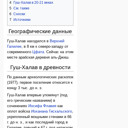
4
Гуш-Халав в 20-21 веках
5
См. также
6
Сноски
7
Источники
Географические данные
Гуш-Халав находился в
Верхней
Галилее
, в 8 км к северо-западу от
современного
Цфата
. Сейчас на этом
месте арабская деревня аль-Джиш.
Гуш-Халав в древности
По данным археологических раскопок
(1977), первое поселение относится к
концу 3 тыс. до н. э.
Гуш-Халав впервые упомянут (под
его греческим названием) в
сочинениях
Иосифа Флавия
как
оплот войска
Иоханана Гисхальского
,
укрепленный мощными стенами в 66
г. до н. э., и как последний город в
Галилее, павший в 67 г. под натиском