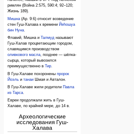
римлян (Война 2:575, 590:4; 92–120;
Жизнь 189).
Мишна
(Ар. 9:6) относит возведение
стен Гуш-Халава к времени
Йеhошуа
бин Нуна
.
Флавий, Мишна и
Талмуд
называют
Гуш-Халав процветающим городом,
славящимся производством
оливкового масла
, позднее — шёлка-
сырца, который вывозился
преимущественно в
Тир
.
В Гуш-Халаве похоронены
пророк
Йоэль
и
танаи
Шмая и Авталон.
В Гуш-Халаве жили родители
Павла
из Тарса
.
Евреи продолжали жить в Гуш-
Халаве, по крайней мере, до 14 в.
Археологические
исследования Гуш-
Халава