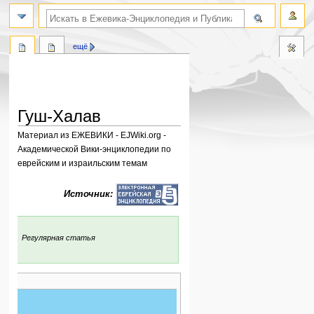
поиск по словам
ещё
Гуш-Халав
Материал из ЕЖЕВИКИ - EJWiki.org -
Академической Вики-энциклопедии по
еврейским и израильским темам
Перейти
Перейти
Источник:
к
к
навигации
поиску
:
Регулярная статья
)