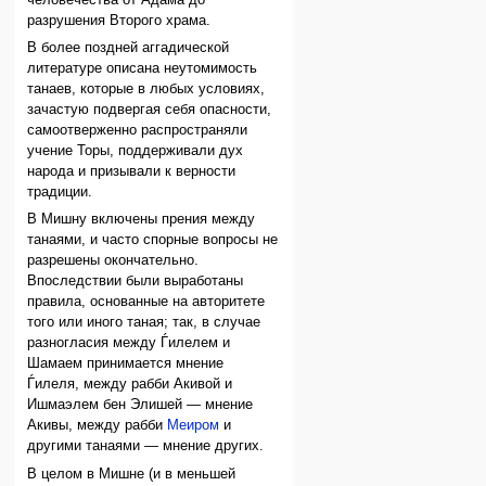
разрушения Второго храма.
В более поздней аггадической
литературе описана неутомимость
танаев, которые в любых условиях,
зачастую подвергая себя опасности,
самоотверженно распространяли
учение Торы, поддерживали дух
народа и призывали к верности
традиции.
В Мишну включены прения между
танаями, и часто спорные вопросы не
разрешены окончательно.
Впоследствии были выработаны
правила, основанные на авторитете
того или иного таная; так, в случае
разногласия между Ѓилелем и
Шамаем принимается мнение
Ѓилеля, между рабби Акивой и
Ишмаэлем бен Элишей — мнение
Акивы, между рабби
Меиром
и
другими танаями — мнение других.
В целом в Мишне (и в меньшей