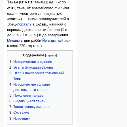
תַּנָּאִים
Танаи
(
, танаим; ед. число
תַּנָּא
, тана, от арамейского
тни
или
тна
— «повторять», «изучать»,
«учить») — титул законоучителей в
Эрец-Исраэль
в 1-2 вв., начиная с
периода деятельности
Ѓилеля
(1 в.
до н. э.- 1 в. н. э.) и до завершения
Мишны
в дни рабби
Йеhуды hа-Наси
(около 220 год н. э.).
Содержание
1
Исторические сведения
2
Этапы фиксации Закона
3
Этапы накопления толкований
Торы
4
Исторические условия
деятельности танаев
5
Поколения танаев
6
Выдающиеся танаи
7
Танаи в эпоху амораев
8
См. также
9
Источники