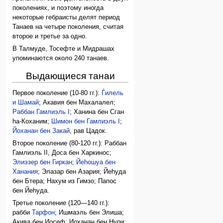
поколениях, и поэтому иногда
некоторые гебраисты делят период
Танаев на четыре поколения, считая
второе и третье за одно.
В Талмуде, Тосефте и Мидрашах
упоминаются около 240 танаев.
Выдающиеся танаи
Первое поколение (10-80 гг.):
Ѓилель
и Шамай
; Акавия бен Махалалел;
Раббан Гамлиэль I
; Ханина бен Сган
hа-Коханим;
Шимон бен Гамлиэль I
;
Йоханан бен Закай
, рав Цадок.
Второе поколение (80-120 гг.): Раббан
Гамлиэль II, Доса бен Харкинос;
Элиэзер бен Гиркан
;
Йеhошуа бен
Ханания
; Элазар бен Азария; Йеhуда
бен Бтера; Нахум из Гимзо; Папос
бен Йеhуда.
Третье поколение (120—140 гг.):
рабби
Тарфон
; Ишмаэль бен Элиша;
Акива бен Иосеф; Иоханан бен Нури;