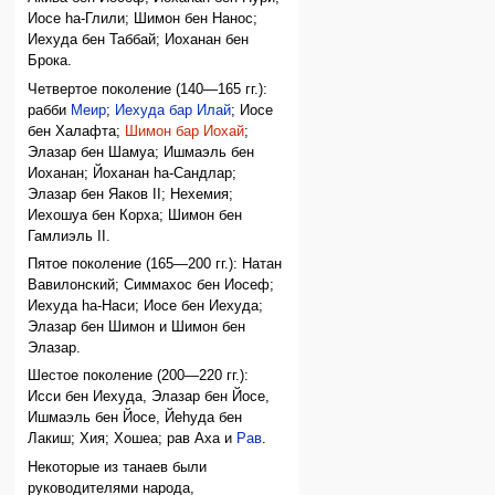
Иосе hа-Глили; Шимон бен Нанос;
Иехуда бен Таббай; Иоханан бен
Брока.
Четвертое поколение (140—165 гг.):
рабби
Меир
;
Иехуда бар Илай
; Иосе
бен Халафта;
Шимон бар Иохай
;
Элазар бен Шамуа; Ишмаэль бен
Иоханан; Йоханан hа-Сандлар;
Элазар бен Яаков II; Нехемия;
Иехошуа бен Корха; Шимон бен
Гамлиэль II.
Пятое поколение (165—200 гг.): Натан
Вавилонский; Симмахос бен Иосеф;
Иехуда hа-Наси; Иосе бен Иехуда;
Элазар бен Шимон и Шимон бен
Элазар.
Шестое поколение (200—220 гг.):
Исси бен Иехуда, Элазар бен Йосе,
Ишмаэль бен Йосе, Йеhуда бен
Лакиш; Хия; Хошеа; рав Аха и
Рав
.
Некоторые из танаев были
руководителями народа,