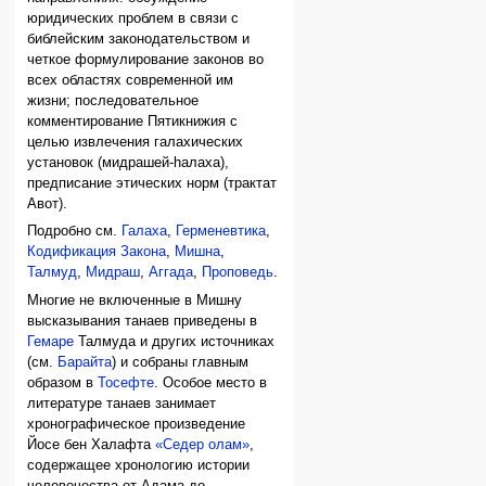
юридических проблем в связи с
библейским законодательством и
четкое формулирование законов во
всех областях современной им
жизни; последовательное
комментирование Пятикнижия с
целью извлечения галахических
установок (мидрашей-hалаха),
предписание этических норм (трактат
Авот).
Подробно см.
Галаха
,
Герменевтика
,
Кодификация Закона
,
Мишна
,
Талмуд
,
Мидраш
,
Аггада
,
Проповедь
.
Многие не включенные в Мишну
высказывания танаев приведены в
Гемаре
Талмуда и других источниках
(см.
Барайта
) и собраны главным
образом в
Тосефте
. Особое место в
литературе танаев занимает
хронографическое произведение
Йосе бен Халафта
«Седер олам»
,
содержащее хронологию истории
человечества от Адама до