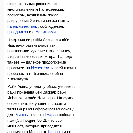
окончательные решения по
многочисленным hалахическим
вопросам, возникшим после
разрушения Храма и связанным с
паломничеством
, соблюдением
праздников
и с
молитвами
.
В окружении рабби Акивы и рабби
Ишмаэля развивалась так
называемое «учение о колеснице»,
«торат hа меркава», «торат hа сод»
танаев — далекое продолжение
пророчества
Йехезкеля
и всей школы
пророчества. Возникла особая
литература.
Раби Акива учился у обоих учеников
раби Йоханана бен Заккая: раби
Иеhошуа и раби Элиэзера. Он сумел
совместить их учения в своем и
таким образом сформировал основу
для
Мишны
, так что
Гмара
сообщает
нам (Санhедрин 86:2), что все
мишнаёт, которые приводятся
анонимно в Мишне, в
Тосефте
и пр.