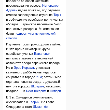
повлекло за собой жестокие
преследования евреев.
Император
Адриан
издал приказы, под угрозой
смерти запрещавшие изучение
Торы
и соблюдение еврейских религиозных
обрядов. Еврейское население было
полностью разорено. Многие танаи
были
подвергнуты мученической
смерти
.
Изучение Торы происходило втайне.
В это время некоторые круги
еврейских ученых
Вавилонии
пытались завоевать верховный
авторитет среди еврейского народа.
Но в
Эрец-Исраэль
ученикам
казненного рабби Акивы удалось
собраться в городе
Уша
; затем была
сделана попытка создать духовный
центр в городах
Шфарам
, несколько
позднее — в
Бейт-Шеарим
и
Ципори
.
В 3 в. Синедрион окончательно
обосновался в
Тверии
. Во главе
Синедриона стал
Шимон бен