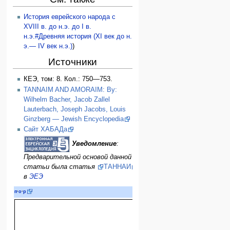
История еврейского народа с
XVIII в. до н.э. до I в.
н.э.#Древняя история (XI век до н.
э.— IV век н.э.)
)
Источники
КЕЭ, том: 8. Кол.: 750—753.
TANNAIM AND AMORAIM: By:
Wilhelm Bacher, Jacob Zallel
Lauterbach, Joseph Jacobs, Louis
Ginzberg — Jewish Encyclopedia
Сайт ХАБАДа
Уведомление
:
Предварительной основой данной
статьи была статья
ТАННАИ
в
ЭЕЭ
Таннаи
— авторы
Ми
п
·
о
·
р
Гиллель
Шаммай