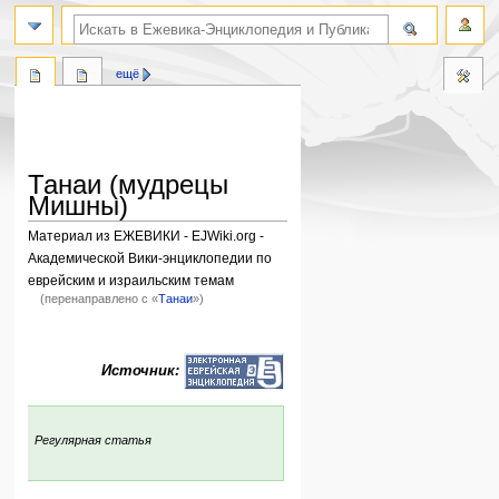
поиск по словам
ещё
Танаи (мудрецы
Мишны)
Материал из ЕЖЕВИКИ - EJWiki.org -
Академической Вики-энциклопедии по
еврейским и израильским темам
(перенаправлено с «
Танаи
»)
Перейти
Перейти
к
к
Источник:
навигации
поиску
:
Регулярная статья