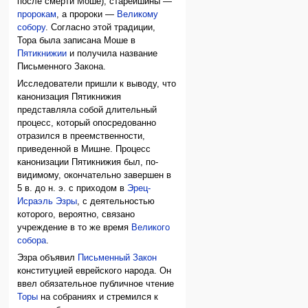
после смерти Моше), старейшины —
пророкам
, а пророки —
Великому
собору
. Согласно этой традиции,
Тора была записана Моше в
Пятикнижии
и получила название
Письменного Закона.
Исследователи пришли к выводу, что
канонизация Пятикнижия
представляла собой длительный
процесс, который опосредованно
отразился в преемственности,
приведенной в Мишне. Процесс
канонизации Пятикнижия был, по-
видимому, окончательно завершен в
5 в. до н. э. с приходом в
Эрец-
Исраэль
Эзры
, с деятельностью
которого, вероятно, связано
учреждение в то же время
Великого
собора
.
Эзра объявил
Письменный Закон
конституцией еврейского народа. Он
ввел обязательное публичное чтение
Торы
на собраниях и стремился к