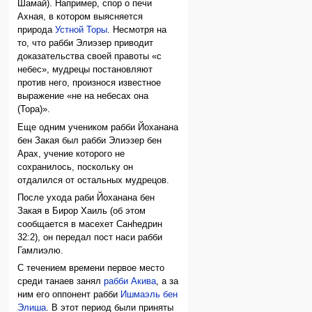
Шамай). Например, спор о печи
Ахная, в котором выясняется
природа
Устной Торы
. Несмотря на
то, что рабби Элиэзер приводит
доказательства своей правоты «с
небес», мудрецы постановляют
против него, произнося известное
выражение «не на небесах она
(Тора)».
Еще одним учеником рабби Йоханана
бен Закая был рабби Элиэзер бен
Арах, учение которого не
сохранилось, поскольку он
отдалился от остальных мудрецов.
После ухода раби Йоханана бен
Закая в Бирор Хаиль (об этом
сообщается в масехет Санhедрин
32:2), он передал пост наси рабби
Гамлиэлю.
С течением времени первое место
среди танаев занял
рабби Акива
, а за
ним его оппонент рабби
Ишмаэль бен
Элиша
. В этот период были приняты