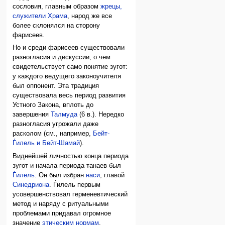
сословия, главным образом
жрецы,
служители Храма
, народ же все
более склонялся на сторону
фарисеев.
Но и среди фарисеев существовали
разногласия и дискуссии, о чем
свидетельствует само понятие зугот:
у каждого ведущего законоучителя
был оппонент. Эта традиция
существовала весь период развития
Устного Закона, вплоть до
завершения
Талмуда
(6 в.). Нередко
разногласия угрожали даже
расколом (см., например,
Бейт-
Ѓилель и Бейт-Шамай
).
Виднейшей личностью конца периода
зугот и начала периода танаев был
Ѓилель
. Он был избран
наси
, главой
Синедриона
. Ѓилель первым
усовершенствовал герменевтический
метод и наряду с ритуальными
проблемами придавал огромное
значение
этическим нормам
.