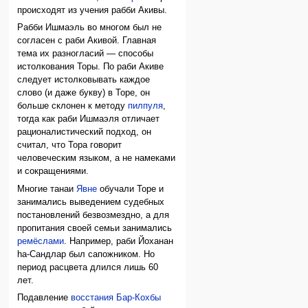
происходят из учения рабби Акивы.
Рабби Ишмаэль во многом был не
согласен с раби Акивой. Главная
тема их разногласий — способы
истолкования Торы. По раби Акиве
следует истолковывать каждое
слово (и даже букву) в Торе, он
больше склонен к методу
пилпуля
,
тогда как раби Ишмаэля отличает
рационалистический подход, он
считал, что Тора говорит
человеческим языком, а не намеками
и сокращениями.
Многие танаи
Явне
обучали Торе и
занимались выведением судебных
постановлений безвозмездно, а для
пропитания своей семьи занимались
ремёслами
. Например, раби Йоханан
hа-Сандлар был сапожником. Но
период расцвета длился лишь 60
лет.
Подавление
восстания Бар-Кохбы