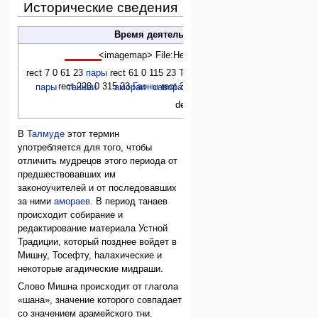
Исторические сведения
Время деятельности танаев в
истории иуда
<imagemap> File:Hebrew timeline2 rus.svg|580px|х
rect 7 0 61 23
пары
rect 61 0 115 23
Танаи
rect 115 0 187 23
Амораи
r
rect 220 0 315 23
Гаоны
rect 315 0 431 23
Ришоним
rect 431 
пары
таннаи
амораи
савораи
гаоны
ришоним
desc none </imagemap>
В
Талмуде
этот термин
употребляется для того, чтобы
отличить мудрецов этого периода от
предшествовавших им
законоучителей и от последовавших
за ними
амораев
. В период танаев
происходит собирание и
редактирование материала Устной
Традиции, который позднее войдет в
Мишну, Тосефту, hалахические и
некоторые агадические мидраши.
Слово Мишна происходит от глагола
«шана», значение которого совпадает
со значением арамейского тни.