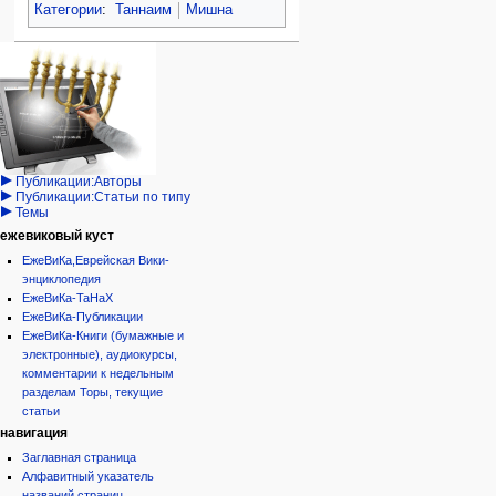
Категории
:
Таннаим
Мишна
Навигация
персональные инструменты
действия на странице
категории
Израиль:Страна и
войти
статья
государство
запрос
обсуждение
Иудаизм
учётной
читать
Народ
записи
просмотр
Проекты
кода
Проекты/Участники/
дополнения
история
Публикации:Авторы
Публикации:Статьи по типу
Темы
ежевиковый куст
ЕжеВиКа,Еврейская Вики-
энциклопедия
ЕжеВиКа-ТаНаХ
ЕжеВиКа-Публикации
ЕжеВиКа-Книги (бумажные и
электронные), аудиокурсы,
комментарии к недельным
разделам Торы, текущие
статьи
навигация
Заглавная страница
Алфавитный указатель
названий страниц