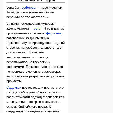
Эзра был
софером
— переписчиком
Торы; он и его преемники были
первыми её толкователями.
За ними последовали мудрецы-
законоучители —
зугот
. И те и другие
принадлежали к течению
фарисеев
,
ратовавших за динамичную
герменевтику, опирающуюся, с одной
стороны, на изобретательность, а с
другой — на логические
умозаключения, что иногда
перекликалось с греческими
софизмами. Герменевтика не только
не носила отвлеченного характера,
но и помогала разрешать актуальные
проблемы.
Саддукеи
протестовали против этого
метода, соблюдали букву закона и
рассматривали подход фарисеев как
манипуляции, которые разрушают
основы библейского права. К
саддукеям принадлежали высшие