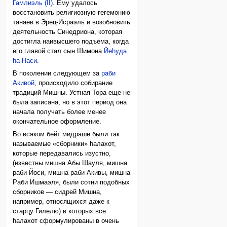
Гамлиэль (II)
. Ему удалось
восстановить религиозную гегемонию
танаев в Эрец-Исраэль и возобновить
деятельность Синедриона, которая
достигла наивысшего подъема, когда
его главой стал сын Шимона
Йеhуда
hа-Наси
.
В поколении следующем за
раби
Акивой
, происходило собирание
традиций Мишны. Устная Тора еще не
была записана, но в этот период она
начала получать более менее
окончательное оформление.
Во всяком бейт мидраше были так
называемые «сборники» hалахот,
которые передавались изустно,
(известны мишна Абы Шауля, мишна
раби Йоси, мишна раби Акивы, мишна
Раби Ишмаэля, были сотни подобных
сборников — сидрей Мишна,
например, относящихся даже к
старцу Гилелю) в которых все
hалахот сформулированы в очень