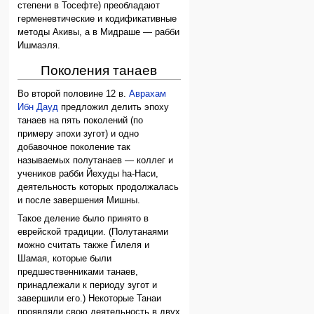
степени в Тосефте) преобладают
герменевтические и кодификативные
методы Акивы, а в Мидраше — рабби
Ишмаэля.
Поколения танаев
Во второй половине 12 в.
Аврахам
Ибн Дауд
предложил делить эпоху
танаев на пять поколений (по
примеру эпохи зугот) и одно
добавочное поколение так
называемых полутанаев — коллег и
учеников рабби Йехуды hа-Наси,
деятельность которых продолжалась
и после завершения Мишны.
Такое деление было принято в
еврейской традиции. (Полутанаями
можно считать также Ѓилеля и
Шамая, которые были
предшественниками танаев,
принадлежали к периоду зугот и
завершили его.) Hекоторые Танаи
проявляли свою деятельность в двух