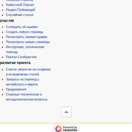
Новостной Портал
Раздел Публикаций
Случайная статья
участие
Сообщить об ошибке
Создать новую страницу
Посмотреть свежие правки
Посмотреть новые страницы
Инструкция, техническая
помощь
Портал Сообщества
развитие проекта
Список запросов на создание
и исправление статей
Запросы на перевод с
английского и иврита
Предложения
Спорные технические и
методологические вопросы
инструменты
Ссылки
сюда
Связанные
категории
правки
Израиль:Страна и
Служебные