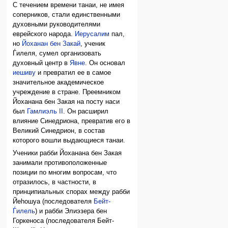
С течением времени танаи, не имея
соперников, стали единственными
духовными руководителями
еврейского народа.
Иерусалим
пал,
но
Йоханан бен Закай
, ученик
Ѓилеля, сумел организовать
духовный центр в
Явне
. Он основал
иешиву
и превратил ее в самое
значительное академическое
учреждение в стране. Преемником
Йоханана бен Закая на посту наси
был
Гамлиэль II
. Он расширил
влияние Синедриона, превратив его в
Великий Синедрион, в состав
которого вошли выдающиеся танаи.
Ученики рабби Йоханана бен Закая
занимали противоположенные
позиции по многим вопросам, что
отразилось, в частности, в
принципиальных спорах между рабби
Йеhошуа (последователя
Бейт-
Ѓилель
) и рабби Элиэзера бен
Горкеноса (последователя Бейт-