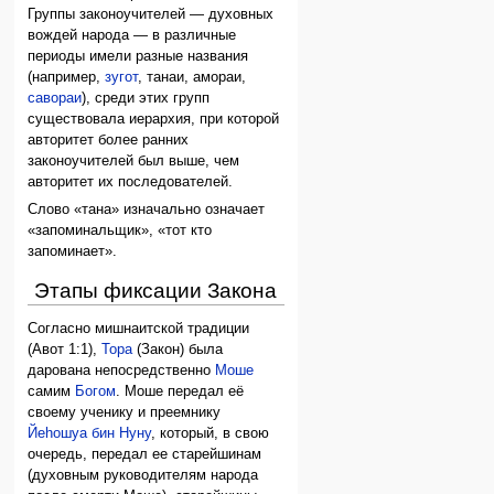
Группы законоучителей — духовных
вождей народа — в различные
периоды имели разные названия
(например,
зугот
, танаи, амораи,
савораи
), среди этих групп
существовала иерархия, при которой
авторитет более ранних
законоучителей был выше, чем
авторитет их последователей.
Слово «тана» изначально означает
«запоминальщик», «тот кто
запоминает».
Этапы фиксации Закона
Согласно мишнаитской традиции
(Авот 1:1),
Тора
(Закон) была
дарована непосредственно
Моше
самим
Богом
. Моше передал её
своему ученику и преемнику
Йеhошуа бин Нуну
, который, в свою
очередь, передал ее старейшинам
(духовным руководителям народа