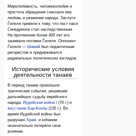
Миролюбивость, человеколюбие и
простота обращения снискали ему
любовь и уважение народа. Заслуги
Ѓилеля привели к тому, что пост наси
Синедриона стал наследственным.
На протяжении более 400 лет его
занимали потомки Ѓилеля. Оппонент
Ѓилеля —
Шамай
был педантичным
ригористом и придерживался
радикальных политических взглядов.
Исторические условия
деятельности танаев
В период танаев произошли
трагические события, решившие
дальнейшую судьбу еврейского
народа:
Иудейская война I
(70 г.) и
восстание Бар-Кохбы
(135 г.). Во
время Иудейской войны был
разрушен
Храм
, и коhаним
окончательно потеряли свое
влияние.