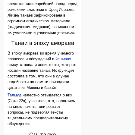
представляли еврейский народ перед
римскими властями в Эрец Исраэль.
Жизнь танаев зафиксирована в
огромном агадическом материале
(агадические мидраши), записанном
их учениками и учениками учеников.
Танаи в эпоху амораев
В эпоху амораев во время учебного
процесса и обсуждений в
йешивах
присутствовали ассистенты, которые
носили название танаи. Их функция
состояла в том, что они в случае
надобности по памяти приводили
цитаты из Мишны и барайт.
Талмуд
нелестно отзывается о них
(Сота 22а), указывая, что, полагаясь
на свою память, они решают
вопросы, не подвергая тексты
тщательному предварительному
обсуждению.
См. также