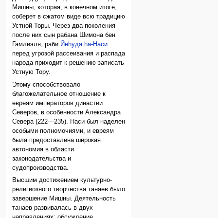
Мишны, которая, в конечном итоге,
соберет в сжатом виде всю традицию
Устной Торы. Через два поколения
после них сын рабана Шимона бен
Гамлиэля, раби
Йеhуда hа-Наси
перед угрозой рассеивания и распада
народа приходит к решению записать
Устную Тору.
Этому способствовало
благожелательное отношение к
евреям императоров династии
Северов, в особенности Александра
Севера (222—235). Наси был наделен
особыми полномочиями, и евреям
была предоставлена широкая
автономия в области
законодательства и
судопроизводства.
Высшим достижением культурно-
религиозного творчества танаев было
завершение Мишны. Деятельность
танаев развивалась в двух
направлениях: обсуждение