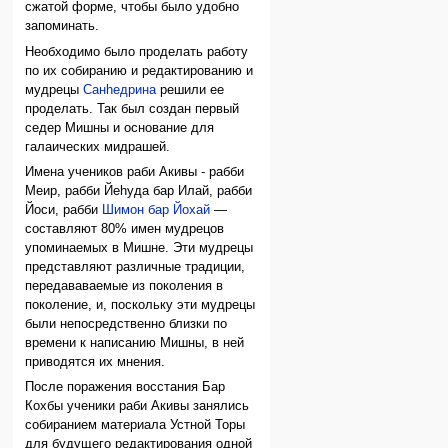
сжатой форме, чтобы было удобно
запоминать.
Необходимо было проделать работу
по их собиранию и редактированию и
мудрецы
Санhедрина
решили ее
проделать. Так был создан первый
седер Мишны и основание для
галаических мидрашей.
Имена учеников раби Акивы - рабби
Меир, рабби Йеhуда бар Илай, рабби
Йоси, рабби
Шимон бар Йохай
—
составляют 80% имен мудрецов
упоминаемых в Мишне. Эти мудрецы
представляют различные традиции,
передававаемые из поколения в
поколение, и, поскольку эти мудрецы
были непосредственно близки по
времени к написанию Мишны, в ней
приводятся их мнения.
После поражения восстания Бар
Кохбы ученики раби Акивы занялись
собиранием материала Устной Торы
для будущего редактирования одной