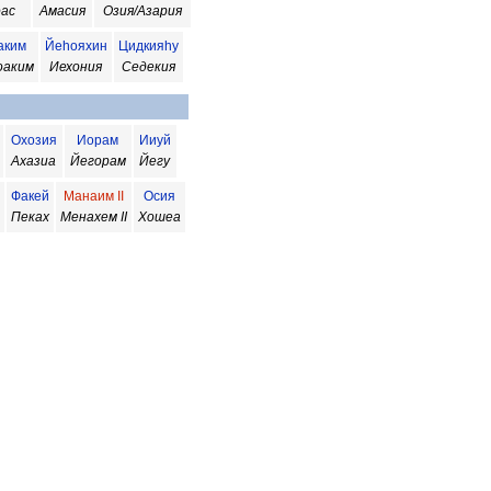
ас
Амасия
Озия/Азария
аким
Йеhояхин
Цидкияhу
оаким
Иехония
Седекия
Охозия
Иорам
Ииуй
Ахазиа
Йегорам
Йегу
Факей
Манаим II
Осия
а
Пеках
Менахем II
Хошеа