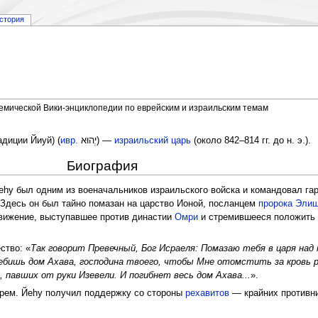
стория
демической Вики-энциклопедии по еврейским и израильским темам
адиции Йиуй) (
ивр.
יְהוּא
‎) —
израильский
царь
(около 842–814 гг. до н. э.).
Биография
Йеhу был одним из военачальников израильского войска и командовал га
Здесь он был тайно помазан на царство Ионой, посланцем
пророка
Эли
движение, выступавшее против династии
Омри
и стремившееся положить
ство: «
Так говорит Превечный, Бог Исраеля: Помазаю тебя в царя над
ебишь дом Ахава, господина твоего, чтобы Мне отомстить за кровь 
х, павших от руки Изевели. И погибнет весь дом Ахава...
».
арем. Йеhу получил поддержку со стороны
рехавитов
— крайних противни