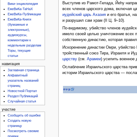
Выступив из Рамот-Гилада, Йеhу напр
Вики-энциклопедия
всех членов царского дома, включая ц
ЕжеВиКа-ТаНаХ
ЕжеВиКа-Публикации
иудейский царь Ахазия
и его братья, н
ЕжеВиКа-Книги
и разрушил сам храм (II Ц. 9–10).
(бумажные и
По-видимому, убийство членов иудейск
электронные),
имело своей целью уничтожение всех п
аудиокурсы,
собственную династию, которая правил
комментарии к
недельным разделам
Искоренение династии Омри, убийство 
Торы, текущие
тройственный союз Тира, Израиля и Иу
статьи
царству
(см.
Арамеи
) усилить военное
навигация
Ослабление Израильского царства прив
Заглавная страница
истории Израильского царства — посла
Алфавитный
указатель названий
страниц
п
·
о
·
р
Новостной Портал
Раздел Публикаций
Случайная статья
участие
Сообщить об ошибке
Создать новую
страницу
Посмотреть свежие
правки