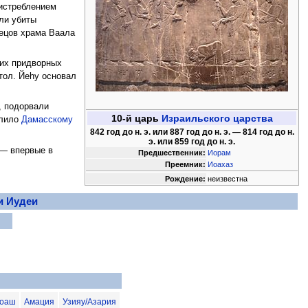
истреблением
ыли убиты
рецов храма Ваала
ких придворных
тол. Йеhу основал
, подорвали
10-й царь
Израильского царства
олило
Дамасскому
842 год до н. э. или 887 год до н. э. — 814 год до н.
э. или 859 год до н. э.
 — впервые в
Предшественник:
Иорам
Преемник:
Иоахаз
Рождение:
неизвестна
и Иудеи
оаш
Амация
Узияу/Азария