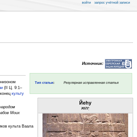
войти
запрос учётной записи
Источник:
рнизоном
Тип статьи
:
Регулярная исправленная статья
ши
(II Ц. 9:1–
 конец
культу
Йеhу
 народом
יְהוּא
рабов Моих
ков культа Ваала