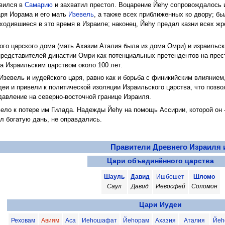
авился в
Самарию
и захватил престол. Воцарение Йеhу сопровождалось 
аря Иорама и его мать
Изевель
, а также всех приближенных ко двору; б
аходившиеся в это время в Израиле; наконец, Йеhу предал казни всех ж
ого царского дома (мать Ахазии Аталия была из дома Омри) и израильс
редставителей династии Омри как потенциальных претендентов на прес
а Израильским царством около 100 лет.
Изевель и иудейского царя, равно как и борьба с финикийским влиянием
деи и привели к политической изоляции Израильского царства, что позв
 давление на северно-восточной границе Израиля.
ело к потере им Гилада. Надежды Йеhу на помощь Ассирии, которой он
л богатую дань, не оправдались.
Правители Древнего Израиля 
Цари объединённого царства
Шауль
Давид
Ишбошет
Шломо
Саул
Давид
Иевосфей
Соломон
Цари Иудеи
Реховам
Авиям
Аса
Иеhошафат
Йеhорам
Ахазия
Аталия
Йеh