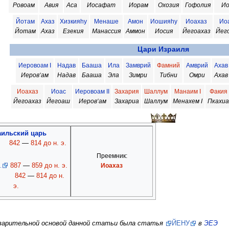
Ровоам
Авия
Аса
Иосафат
Иорам
Охозия
Гофолия
Ио
Йотам
Ахаз
Хизкияhу
Менаше
Амон
Иошияhу
Иоахаз
Ио
Йотам
Ахаз
Езекия
Манассия
Аммон
Иосия
Йегоахаз
Йег
Цари Израиля
Иеровоам I
Надав
Бааша
Ила
Замврий
Фамний
Амврий
Ахав
Иеров‘ам
Надав
Бааша
Эла
Зимри
Тибни
Омри
Ахав
Иоахаз
Иоас
Иеровоам II
Захария
Шаллум
Манаим I
Факия
Йегоахаз
Йегоаш
Иеров‘ам
Захариа
Шаллум
Менахем I
Пкахи
аильский царь
842
—
814 до н. э.
Преемник:
887
—
859 до н. э.
Иоахаз
.
842
—
814 до н.
э.
дварительной основой данной статьи была статья
ЙЕHУ
в
ЭЕЭ