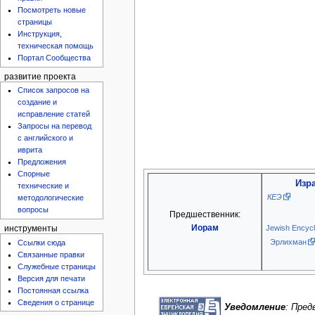
Посмотреть новые
страницы
Инструкция,
техническая помощь
Портал Сообщества
развитие проекта
Список запросов на
создание и
исправление статей
Запросы на перевод
с английского и
иврита
Предложения
Спорные
Изр
технические и
КЕЭ
методологические
вопросы
Предшественник:
Иорам
Jewish Encycl
инструменты
Эрлихман
Ссылки сюда
Связанные правки
Служебные страницы
Версия для печати
Постоянная ссылка
Сведения о странице
Уведомление
: Пре