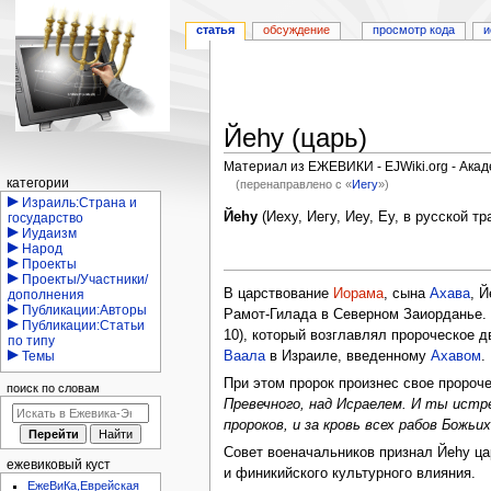
статья
обсуждение
просмотр кода
и
Йеhу (царь)
Материал из ЕЖЕВИКИ - EJWiki.org - Ака
Навигация
категории
(перенаправлено с «
Иегу
»)
Израиль:Страна и
Перейти
Перейти
Йеhу
(Иеху, Иегу, Иеу, Еу, в русской тр
государство
Иудаизм
к
к
Народ
навигации
поиску
Проекты
Проекты/Участники/
В царствование
Иорама
, сына
Ахава
, 
дополнения
Публикации:Авторы
Рамот-Гилада в Северном Заиорданье. 
Публикации:Статьи
10), который возглавлял пророческое 
по типу
Ваала
в Израиле, введенному
Ахавом
.
Темы
При этом пророк произнес свое пророче
поиск по словам
Превечного, над Исраелем. И ты истр
пророков, и за кровь всех рабов Божьи
Совет военачальников признал Йеhу ц
ежевиковый куст
и финикийского культурного влияния.
ЕжеВиКа,Еврейская