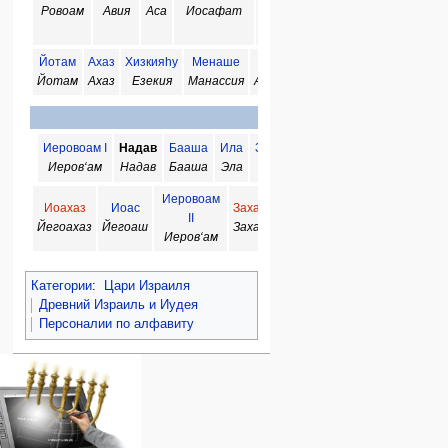
Ровоам
Авия
Аса
Иосафат
Иорам
Охозия
Гофолия
Йотам
Ахаз
Хизкияhу
Менаше
Амон
Иошияhу
Иоахаз
И
Йотам
Ахаз
Езекия
Манассия
Аммон
Иосия
Йегоахаз
Йе
Цари Израиля
Иеровоам I
Надав
Бааша
Ила
Замврий
Фамний
Амврий
Ах
Иеров‘ам
Надав
Бааша
Эла
Зимри
Тибни
Омри
Ах
Иеровоам
Манаим I
Иоахаз
Иоас
Захария
Шаллум
Факи
II
Менахем
Йегоахаз
Йегоаш
Захариа
Шаллум
Пках
Иеров‘ам
I
Категории
:
Цари Израиля
Древний Израиль и Иудея
Персоналии по алфавиту
Навигация
персональные инструменты
действия на странице
категории
Израиль:Страна и
войти
статья
государство
запрос
обсуждение
Иудаизм
учётной
читать
Народ
записи
просмотр
Проекты