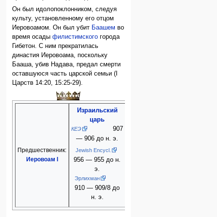
Он был идолопоклонником, следуя
культу, установленному его отцом
Иеровоамом. Он был убит
Баашем
во
время осады
филистимского
города
Гибетон. С ним прекратилась
династия Иеровоама, поскольку
Бааша, убив Надава, предал смерти
оставшуюся часть царской семьи (I
Царств 14:20, 15:25-29).
Израильский
царь
907
КЕЭ
— 906 до н. э.
Предшественник:
Преемник:
Jewish Encycl.
Иеровоам I
Бааша
956 — 955 до н.
э.
Эрлихман
910 — 909/8 до
н. э.