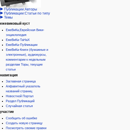
кода
Проекты/Участники/
дополнения
история
Публикации:Авторы
Публикации:Статьи по типу
Темы
ежевиковый куст
ЕжеВиКа,Еврейская Вики-
энциклопедия
ЕжеВиКа-ТаНаХ
ЕжеВиКа-Публикации
ЕжеВиКа-Книги (бумажные и
электронные), аудиокурсы,
комментарии к недельным
разделам Торы, текущие
статьи
навигация
Заглавная страница
Алфавитный указатель
названий страниц
Новостной Портал
Раздел Публикаций
Случайная статья
участие
Сообщить об ошибке
Создать новую страницу
Посмотреть свежие правки