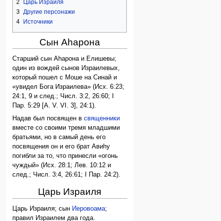
2
Царь Израиля
3
Другие персонажи
4
Источники
Сын Аhарона
Старший сын Аhарона и Елишевы;
один из вождей сынов Израилевых,
который пошел с Моше на Синай и
«увидел Бога Израилева» (Исх. 6:23;
24:1, 9 и след.; Числ. 3:2, 26:60; I
Пар. 5:29 [A. V. VI. 3], 24:1).
Надав был посвящен в
священники
вместе со своими тремя младшими
братьями, но в самый день его
посвящения он и его брат Авиhу
погибли за то, что принесли «огонь
чуждый» (Исх. 28:1; Лев. 10:12 и
след.; Числ. 3:4, 26:61; I Пар. 24:2).
Царь Израиля
Царь Израиля; сын
Иеровоама
;
правил Израилем два года.