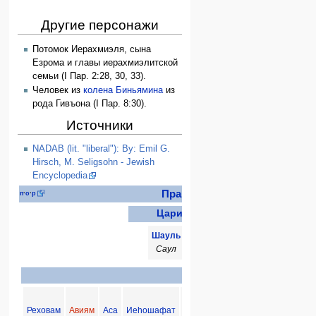
Другие персонажи
Потомок Иерахмиэля, сына
Езрома и главы иерахмиэлитской
семьи (I Пар. 2:28, 30, 33).
Человек из
колена Биньямина
из
рода Гивъона (I Пар. 8:30).
Источники
NADAB (lit. "liberal"): By: Emil G.
Hirsch, M. Seligsohn - Jewish
Encyclopedia
Правители Древнего Израиля
п
·
о
·
р
Цари объединённого царства
Шауль
Давид
Ишбошет
Шломо
Саул
Давид
Иевосфей
Соломон
Цари Иудеи
Реховам
Авиям
Аса
Иеhошафат
Йеhорам
Ахазия
Аталия