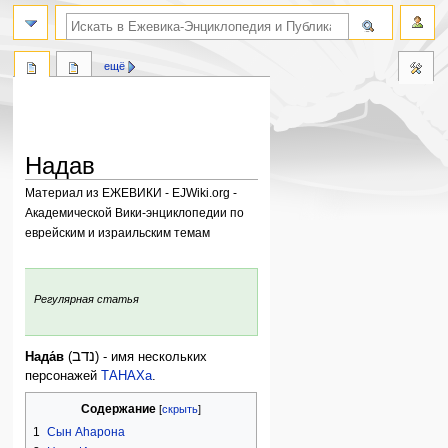
поиск по словам
ещё
Надав
Материал из ЕЖЕВИКИ - EJWiki.org -
Академической Вики-энциклопедии по
еврейским и израильским темам
Перейти
Перейти
к
к
:
Регулярная статья
навигации
поиску
נדב
Нада́в
(
) - имя нескольких
персонажей
ТАНАХа
.
Содержание
1
Сын Аhарона