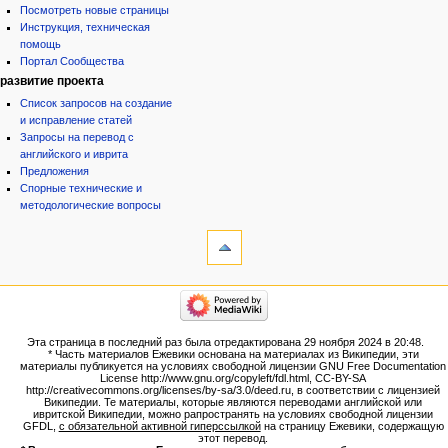
Посмотреть новые страницы
Инструкция, техническая
помощь
Портал Сообщества
развитие проекта
Список запросов на создание
и исправление статей
Запросы на перевод с
английского и иврита
Предложения
Спорные технические и
методологические вопросы
инструменты
Ссылки
сюда
Связанные
категории
правки
Израиль:Страна и
Служебные
государство
страницы
Иудаизм
Эта страница в последний раз была отредактирована 29 ноября 2024 в 20:48.
Народ
Версия
* Часть материалов Ежевики основана на материалах из Википедии, эти
Проекты
для
материалы публикуется на условиях свободной лицензии GNU Free Documentation
Проекты/Участники/
License http://www.gnu.org/copyleft/fdl.html, CC-BY-SA
печати
дополнения
http://creativecommons.org/licenses/by-sa/3.0/deed.ru, в соответствии с лицензией
Постоянная
Публикации:Авторы
Википедии. Те материалы, которые являются переводами английской или
ивритской Википедии, можно рапространять на условиях свободной лицензии
ссылка
Публикации:Статьи по типу
GFDL,
с обязательной активной гиперссылкой
на страницу Ежевики, содержащую
Темы
Сведения
этот перевод.