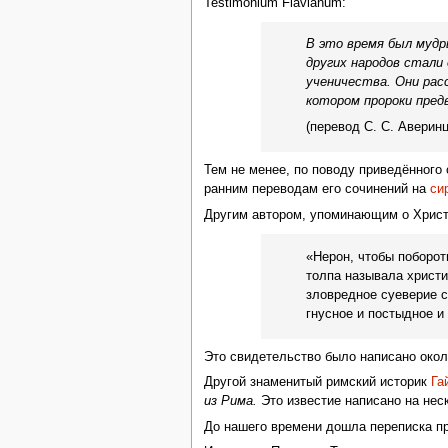
Testimonium Flavianum:
В это время был мудры
других народов стали 
ученичества. Они рас
котором пророки пред
(перевод С. С. Аверинц
Тем не менее, по поводу приведённого
ранним переводам его сочинений на
си
Другим автором, упоминающим о Христ
«Нерон, чтобы поборот
толпа называла христи
зловредное суеверие с
гнусное и постыдное и
Это свидетельство было написано око
Другой знаменитый римский историк
Га
из Рима.
Это известие написано на нес
До нашего времени дошла переписка п