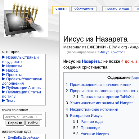
статья
обсуждение
просмотр кода
и
Иисус из Назарета
Материал из ЕЖЕВИКИ - EJWiki.org - Ака
Навигация
категории
(перенаправлено с «
Иисус Христос
»)
Израиль:Страна и
Перейти
Перейти
Иисус из
Назаре́та
,
; не позже
4 до н. э.
государство
Иудаизм
к
к
создания христианства.
Народ
навигации
поиску
Проекты
Содержание
Проекты/Участники/
дополнения
1
Происхождение и значение имени
Публикации:Авторы
2
Пророчества, по мнению христианств
Публикации:Статьи
по типу
2.1
Параллели с героями ТаНаХа
Темы
3
Христианские источники об Иисусе
4
Нехристианские источники
поиск по словам
5
Биография Иисуса
5.1
Ранние годы
5.2
Проповеди
ежевиковый куст
5.3
Ученики Иисуса
ЕжеВиКа,Еврейская