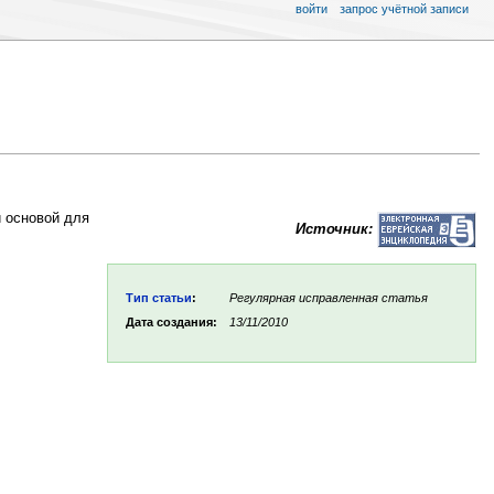
войти
запрос учётной записи
й основой для
Источник:
Тип статьи
:
Регулярная исправленная статья
Дата создания:
13/11/2010