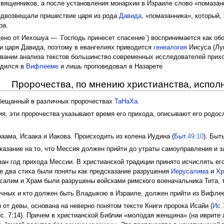
ященников, а после установления монархии в Израиле слово «помазанн
редвозвещали пришествие царя из рода
Давида
, «помазанника», который,
ра.
ено от Иехошуа — `Господь принесет спасение`) воспринимается как обо
и царя Давида, поэтому в евангелиях приводится
генеалогия
Иисуса (Лу
овании анализа текстов большинство современных исследователей прих
одился в
Вифлееме
и лишь проповедовал в Назарете
Пророчества, по мнению христианства, испол
обещанный в различных пророчествах
ТаНаХа
.
ия, эти пророчества указывают время его прихода, описывают его родос
аама, Исаака и Иакова. Происходить из колена Иудина (
Быт.
49:10
). Быт
казание на то, что Мессия должен прийти до утраты самоуправления и
азан год прихода Мессии. В христианской традиции принято исчислять ег
е два стиха были поняты как предсказание разрушения
Иерусалима
и
Хр
ерусалим и Храм были разрушены войсками римского военачальника Тита,
вечных и кто должен быть Владыкою в Израиле, должен прийти из Вифле
 от девы, основана на неверно понятом тексте Книги пророка Исайи (
Ис.
Ис. 7:14). Причем в христианской Библии «молодая женщина» (на иврите