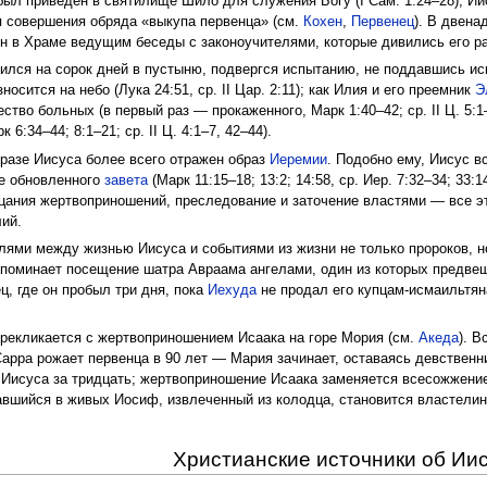
л приведен в святилище Шило для служения Богу (I Сам. 1:24–28), Ии
я совершения обряда «выкупа первенца» (см.
Кохен
,
Первенец
). В двена
 в Храме ведущим беседы с законоучителями, которые дивились его разу
лся на сорок дней в пустыню, подвергся испытанию, не поддавшись иску
осится на небо (Лука 24:51, ср. II Цар. 2:11); как Илия и его преемник
Э
ество больных (в первый раз — прокаженного, Марк 1:40–42; ср. II Ц. 5:1–
6:34–44; 8:1–21; ср. II Ц. 4:1–7, 42–44).
бразе Иисуса более всего отражен образ
Иеремии
. Подобно ему, Иисус 
ве обновленного
завета
(Марк 11:15–18; 13:2; 14:58, ср. Иер. 7:32–34; 33
цания жертвоприношений, преследование и заточение властями — все эт
лий.
лями между жизнью Иисуса и событиями из жизни не только пророков, но
поминает посещение шатра Авраама ангелами, один из которых предв
ц, где он пробыл три дня, пока
Иехуда
не продал его купцам-исмаильтян
рекликается с жертвоприношением Исаака на горе Мория (см.
Акеда
). 
Сарра рожает первенца в 90 лет — Мария зачинает, оставаясь девственн
Иисуса за тридцать; жертвоприношение Исаака заменяется всесожжение
тавшийся в живых Иосиф, извлеченный из колодца, становится властелин
Христианские источники об Ии