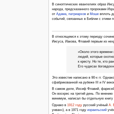
В синоптических евангелиях образ Иис
народа, предсказанного пророками Изр
от
Адама
,
патриархов
и
Моше
вплоть д
событий, связанных в Библии с этими 
В относящемся к этому периоду сочин
Иисуса, Иакова, Флавий первым из нех
«Около этого времени 
людей, которые охотно
к кресту. Но те, кто р
Его чудесах боговдохн
Это известие написано в 90-х гг. Одна
сфабрикованной на рубеже III и IV веко
В самом деле, Иосиф Флавий, фарисе
Он воскрес на третий день. По мнению
минимум, написал бы отдельную книгу 
Однако в
1912 году
русский учёный
А. 
унван»), а в 1971 году
израильский
учён