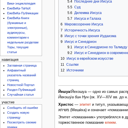
5.4
Последние дни Иисуса
Вики-энциклопедия
5.5
Суд
ЕжеВиКа-ТаНаХ
5.6
Дилемма Иисуса
ЕжеВиКа-Публикации
ЕжеВиКа-Книги
5.7
Иисуса и Галаха
(бумажные и
6
Мировоззрение Иисуса
электронные),
7
Историчность Иисуса
аудиокурсы,
8
Иисус с точки зрения Иудаизма
комментарии к
9
Иисус и Синедрион
недельным разделам
9.1
Иисус в Синедрионе по Талмуду
Торы, текущие
статьи
9.2
Иисус и Синедрион в современн
10
Иисус в еврейском искусстве
навигация
11
Ссылки
Заглавная страница
12
Источники
Алфавитный
указатель названий
страниц
Новостной Портал
Раздел Публикаций
Йешуа
/Йехошуа — одно из самых распр
Случайная статья
Йехошу́а бин Нун
(ок. XV—XIV вв. до н.
участие
Христос
—
эпитет
и титул, указывающи
Сообщить об ошибке
משיחא (Меши́ха) и означает «помазанн
Создать новую
Эпитет «помазанник» употреблялся в 
страницу
Посмотреть свежие
торжественное помазание
елеем
.
правки