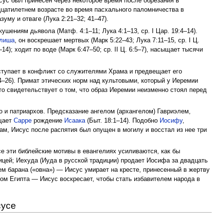
сус был принесен через некоторое время после обрезания в
дцатилетнем возрасте во время пасхального паломничества в
му и отваге (Лука 2:21–32; 41–47).
шениям дьявола (Матф. 4:1–11; Лука 4:1–13, ср. I Цар. 19:4–14).
лиша
, он воскрешает мертвых (Марк 5:22–43; Лука 7:11–15, ср. I Ц.
14); ходит по воде (Марк 6:47–50; ср. II Ц. 6:5–7), насыщает тысячи
вступает в конфликт со служителями Храма и предвещает его
:14–26). Примат этических норм над культовыми, который у Иеремии
о свидетельствует о том, что образ Иеремии неизменно стоял перед
 и патриархов. Предсказание ангелом (архангелом) Гавриэлем,
ещает
Сарре
рождение
Исаака
(Быт. 18:1–14). Подобно
Иосифу
,
ам, Иисус после распятия был опущен в могилу и восстал из нее три
Все эти библейские мотивы в евангелиях усиливаются, как бы
ицей; Иехуда (Иуда в русской традиции) продает Иосифа за двадцать
м барана («овна») — Иисус умирает на кресте, принесенный в жертву
ом Египта — Иисус воскресает, чтобы стать избавителем народа в
сусе