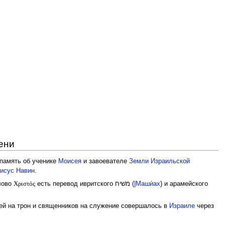
ени
 память об ученике
Моисея
и завоевателе
Земли Израильской
исус Навин
.
Χριστός
слово
есть перевод ивритского משׁיח (
|Маши́ах
) и арамейского
рей на трон и священников на служение совершалось в
Израиле
через