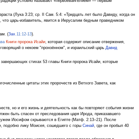
й традиции условно называют «первоевангелием» — первым
ста (Лука 3:23; ср. II Сам. 5:4: «Тридцать лет было Давиду, когда он
, что царь-избавитель, явится в Иерусалим бедным праведником
ам. (
Зах.
11:12-13
).
ава
Книги пророка Исайи
, которая содержит описание отвержения,
, говорящий о некоем "пронзённом", и израильский царь
Давид
а завершающих стихах 53 главы Книги пророка Исайи, которые
гочисленные цитаты этих пророчеств из Ветхого Завета, как
ств, но и его жизнь и деятельность как бы повторяют события жизни
олжен быть спасен от преследования царя Ирода, приказавшего
мужем Иосифом скрываются в Египте (Матф. 2:13–21). После
е, подобно лику Моисея, сошедшего с горы
Синай
, где он пробыл 40