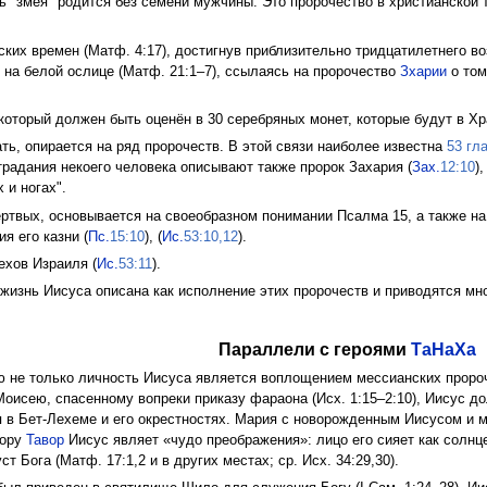
ль "змея" родится без семени мужчины. Это пророчество в христианско
их времен (Матф. 4:17), достигнув приблизительно тридцатилетнего возра
 на белой ослице (Матф. 21:1–7), ссылаясь на пророчество
Зхарии
о том
 который должен быть оценён в 30 серебряных монет, которые будут в Хр
ть, опирается на ряд пророчеств. В этой связи наиболее известна
53 гл
традания некоего человека описывают также пророк Захария (
Зах.
12:10
)
 и ногах".
мёртвых, основывается на своеобразном понимании Псалма 15, а также н
я его казни (
Пс.
15:10
), (
Ис.
53:10,12
).
ехов Израиля (
Ис.
53:11
).
жизнь Иисуса описана как исполнение этих пророчеств и приводятся мно
Параллели с героями
ТаНаХа
 не только личность Иисуса является воплощением мессианских пророче
Моисею, спасенному вопреки приказу фараона (Исх. 1:15–2:10), Иисус д
 в Бет-Лехеме и его окрестностях. Мария с новорожденным Иисусом и 
гору
Тавор
Иисус являет «чудо преображения»: лицо его сияет как солнц
ст Бога (Матф. 17:1,2 и в других местах; ср. Исх. 34:29,30).