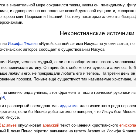
уса в значительной мере сохранился таким, каким он, по-видимому, фиг
аиля, и одновременно воплощение некоей духовной сущности, «пророка 
о героев книг Пророков и Писаний. Поэтому некоторые элементы биогра
персонажами.
Нехристианские источники
ении
Иосифа Флавия
«Иудейская война» имя Иисуса не упоминается, но 
ристианских авторов сообщает о существовании Иисуса:
жил Иисус, человек мудрый, если его вообще можно назвать человеком
 воспринимали истину. Он привлёк к себе многих иудеев и эллинов. То 
аньше любили его, не прекращали любить его и теперь. На третий день он
овенные пророки. Поныне ещё существуют так называемые христиане, и
ко, по мнению ряда учёных, этот фрагмент в тексте греческой рукописи я
[4]
в
.
й и правоверный последователь
иудаизма
, член известного рода первос
 критиков, если бы Иосиф действительно поверил, что Иисус был Мессие
об Иисусе.
Васильев
опубликовал
арабский
текст сочинения христианского
епископ
ый Шломо Пинес обратил внимание на цитату Агапия из Иосифа Флавия,