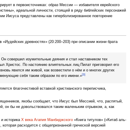
урирует в первоисточниках: образ Мессии — избавителя еврейского
истины», идеальной личности, стоящей в ряду библейских персонажей
фии Иисуса представлены как гиперболизированное повторение
в «Иудейских древностях» (20:200–203) при описании жизни брата
. Он совершил изумительные деяния и стал наставником тех
был Христос. По настоянию влиятельных лиц Пилат приговорил его
 вновь явился им живой, как возвестили о нём и о многих других
[3]
менующие себя таким образом по его имени.»
вляется благочестивой вставкой христианского переписчика,
вященников, якобы сообщает, что Иисус был Мессией, что, распятый,
й, он бы не довольствовался таким маленьким отрывком, а, как
а
и историка
X века
Агапия Манбиджского
«Книга титулов» («Китаб аль-
 которая расходится с общепризнанной греческой версией