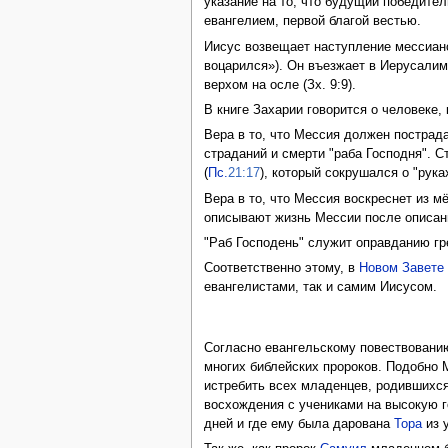
указание на то, что будущий победите
евангелием, первой благой вестью.
Иисус возвещает наступление мессианск
воцарился»). Он въезжает в Иерусалим
верхом на осле (Зх. 9:9).
В книге Захарии говорится о человеке,
Вера в то, что Мессия должен пострада
страданий и смерти "раба Господня". С
(
Пс.
21:17
), который сокрушался о "руках
Вера в то, что Мессия воскреснет из 
описывают жизнь Мессии после описани
"Раб Господень" служит оправданию гр
Соответственно этому, в
Новом Завете
евангелистами, так и самим Иисусом.
Согласно евангельскому повествованию
многих библейских пророков. Подобно 
истребить всех младенцев, родившихся
восхождения с учениками на высокую 
дней и где ему была дарована
Тора
из у