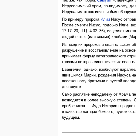
Так же, как пророк
Самуил
младенцем бы
Иерусалимский храм, по-видимому, дл
Иерусалим отрок исчез и был обнаружен
По примеру пророка
Илии
Иисус отправи
После смерти Иисус, подобно Илие, возн
17:17–23; II Ц. 4:32–36), исцеляет множ
людей пятью (или семью) хлебами (Марк 
Из поздних пророков в евангельском о
разрушение и восстановление на осно
принимает форму категорического отри
глазами авторов синоптических еванге
Евангелия, однако, изобилуют паралле
явившимся Марии, рождения Иисуса на
посаженному братьями в пустой колоде
дня спустя.
Само распятие неподалеку от Храма пе
возводятся в более высокую степень. 
сребреников — Иуда Искариот продает 
в качестве «агнца» божьего; чудом ос
будущем.