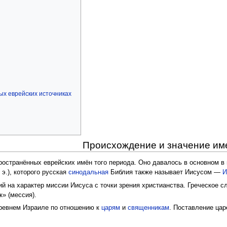
ых еврейских источниках
Происхождение и значение им
остранённых еврейских имён того периода. Оно давалось в основном в
 э.), которого русская
синодальная
Библия также называет Иисусом —
И
й на характер миссии Иисуса с точки зрения христианства. Греческое 
ик» (мессия).
древнем Израиле по отношению к
царям
и
священникам
. Поставление ца