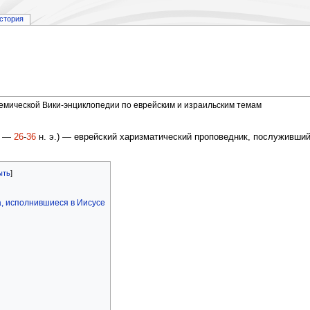
стория
демической Вики-энциклопедии по еврейским и израильским темам
—
26
-
36
н. э.) — еврейский харизматический проповедник, послуживши
а, исполнившиеся в Иисусе