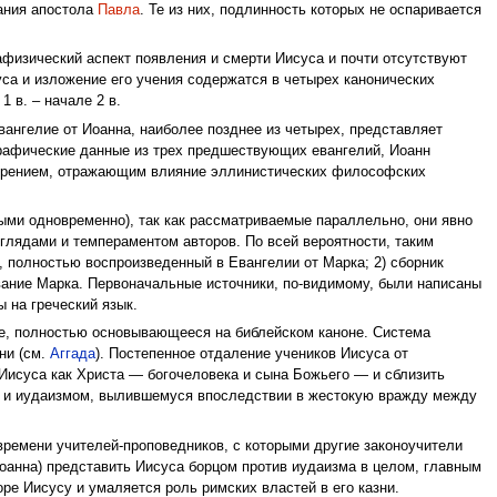
ания апостола
Павла
. Те из них, подлинность которых не оспаривается
афизический аспект появления и смерти Иисуса и почти отсутствуют
са и изложение его учения содержатся в четырех канонических
 в. – начале 2 в.
вангелие от Иоанна, наиболее позднее из четырех, представляет
ографические данные из трех предшествующих евангелий, Иоанн
ззрением, отражающим влияние эллинистических философских
мыми одновременно), так как рассматриваемые параллельно, они явно
глядами и темпераментом авторов. По всей вероятности, таким
, полностью воспроизведенный в Евангелии от Марка; 2) сборник
вание Марка. Первоначальные источники, по-видимому, были написаны
 на греческий язык.
ние, полностью основывающееся на библейском каноне. Система
ни (см.
Аггада
). Постепенное отдаление учеников Иисуса от
Иисуса как Христа — богочеловека и сына Божьего — и сблизить
а и иудаизмом, вылившемуся впоследствии в жестокую вражду между
времени учителей-проповедников, с которыми другие законоучители
Иоанна) представить Иисуса борцом против иудаизма в целом, главным
ре Иисусу и умаляется роль римских властей в его казни.