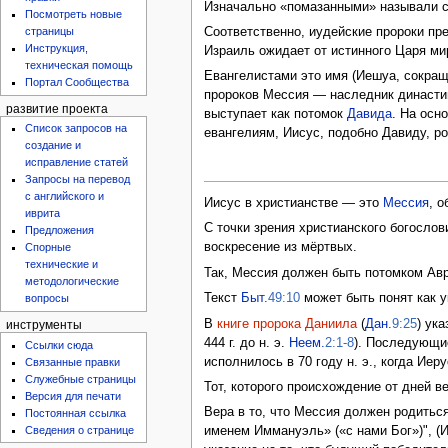
Изначально «помазанными» называли св
Посмотреть новые
страницы
Соответственно, иудейские пророки п
Инструкция,
Израиль ожидает от истинного Царя ми
техническая помощь
Евангелистами это имя (Иешуа, сокращ
Портал Сообщества
пророков Мессия — наследник династи
развитие проекта
выступает как потомок
Давида
. На осн
Список запросов на
евангелиям, Иисус, подобно Давиду, р
создание и
исправление статей
Запросы на перевод
с английского и
Иисус в христианстве — это
Мессия
, 
иврита
С точки зрения христианского богослов
Предложения
воскресение из мёртвых.
Спорные
технические и
Так, Мессия должен быть потомком Авр
методологические
Текст
Быт.
49:10
может быть понят как у
вопросы
В
книге пророка Даниила
(
Дан.
9:25
) ук
инструменты
444 г. до н. э.
Неем.
2:1-8
). Последующи
Ссылки сюда
исполнилось в 70 году н. э., когда И
Связанные правки
Служебные страницы
Тот, которого происхождение от дней 
Версия для печати
Вера в то, что Мессия должен родиться
Постоянная ссылка
Сведения о странице
именем Иммануэль» («с нами Бог»)", (