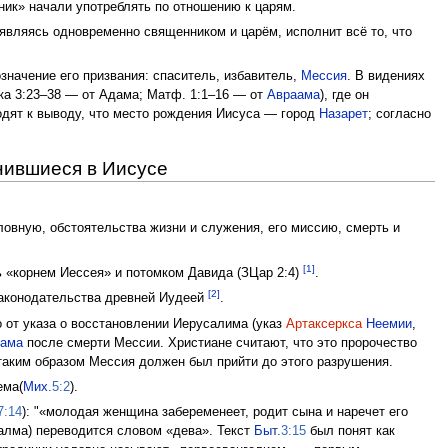
ик» начали употреблять по отношению к царям.
 являясь одновременно священником и царём, исполнит всё то, что
значение его призвания: спаситель, избавитель,
Мессия
. В видениях
ка 3:23–38 — от Адама; Матф. 1:1–16 — от
Авраама
), где он
одят к выводу, что место рождения Иисуса — город
Назарет
; согласно
нившиеся в Иисусе
ловную, обстоятельства жизни и служения, его миссию, смерть и
[1]
ь «корнем Иессея» и потомком Давида (ЗЦар 2:4)
.
[2]
 законодательства древней Иудеей
.
о от указа о восстановлении Иерусалима (указ
Артаксеркса
Неемии
,
ама
после смерти Мессии. Христиане считают, что это пророчество
 таким образом Мессия должен был прийти до этого разрушения.
ема(
Мих.
5:2
).
7:14
): "«молодая женщина забеременеет, родит сына и наречет его
 алма) переводится словом «дева». Текст
Быт.
3:15
был понят как