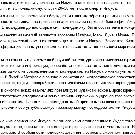
чниками, в которых упоминается Иисус, являются так называемые Посл
 гг. н. э., по-видимому, спустя 20–30 лет после смерти Иисуса.
и жизни; в его посланиях обсуждается главным образом религиозно-мет
ичности. Официально признанная христианской церковью биография Иису
. В дошедшей до нас форме они, по-видимому, были составлены в конце 1
онических евангелий являются апостолы Матфей, Марк, Лука и Иоанн. Е
чем исторический памятник жизни и деятельности Иисуса. Заимствуя би
нформацию, зачастую приводя факты в соответствие со своим мирово
инято называть в современной научной литературе синоптическими (зри
м источнике информации, переработанном в соответствии с личными вз
сказ одного из современников и последователей Иисуса о жизни учителя
нный Лукой и Матфеем в заново обработанное биографическое повество
вероятно, еще до переработки синоптическими евангелистами переведены
 и в синоптических евангелиях превалирует иудаистическое мировоззре
оответствует аггадическим комментариям еврейских мудрецов того време
ие апостола Павла и его последователей привлечь язычников к вере в 
 привели к все углублявшемуся разрыву между последователями Иисус
у с жизнеописанием Иисуса как одного из многочисленных в Иудее того 
лмуда стиле, проявляется тенденция (ярко выраженная в Евангелии от 
арисеев. В особенности подчеркивается вина евреев в смертном пригово