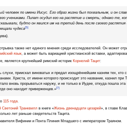
й человек по имени Иисус. Его образ жизни был похвальным, и он слав
его учениками. Пилат осудил его на распятие и смерть; однако те, к
сказывали, будто он явился им на третий день после своего распятия
[5]
вещали чудеса
ева).
 отрывка также нет единого мнения среди исследователей. Он может о
рийский язык
, а может быть вариацией христианской вставки, адаптиров
е, является крупнейший римский историк
Корнелий Тацит
:
ь слухи, приискал виноватых и предал изощрённейшим казням тех, кто 
анами. Христа, от имени которого происходит это название, казнил при 
тало вновь прорываться наружу, и не только в Иудее, откуда пошла эта 
[7]
 где оно находит приверженцев.»
ло
115 года
.
й Светоний Транквилл
в книге «
Жизнь двенадцати цезарей
», в главе Кла
колько лет раньше свидетельств Тацита.
равителя Вифинии и Понта Плиния Младшего с императором Траяном.