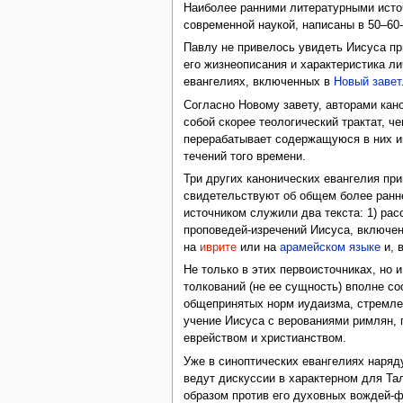
Наиболее ранними литературными исто
современной наукой, написаны в 50–60-х
Павлу не привелось увидеть Иисуса пр
его жизнеописания и характеристика л
евангелиях, включенных в
Новый завет
Согласно Новому завету, авторами кан
собой скорее теологический трактат, 
перерабатывает содержащуюся в них и
течений того времени.
Три других канонических евангелия пр
свидетельствуют об общем более ранне
источником служили два текста: 1) рас
проповедей-изречений Иисуса, включе
на
иврите
или на
арамейском языке
и, 
Не только в этих первоисточниках, но
толкований (не ее сущность) вполне с
общепринятых норм иудаизма, стремлен
учение Иисуса с верованиями римлян,
еврейством и христианством.
Уже в синоптических евангелиях наряд
ведут дискуссии в характерном для Та
образом против его духовных вождей-ф