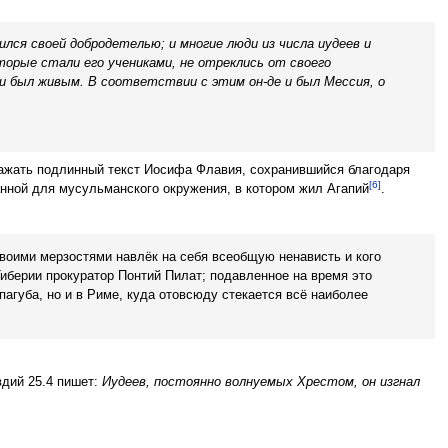
ился своей добродетелью; и многие люди из числа иудеев и
оторые стали его учениками, не отреклись от своего
 и был живым. В соответствии с этим он-де и был Мессия, о
тражать подлинный текст Иосифа Флавия, сохранившийся благодаря
[6]
анной для мусульманского окружения, в котором жил Агапий
.
своими мерзостями навлёк на себя всеобщую ненависть и кого
Тиберии прокуратор Понтий Пилат; подавленное на время это
пагуба, но и в Риме, куда отовсюду стекается всё наиболее
вдий 25.4 пишет:
Иудеев, постоянно волнуемых Хрестом, он изгнал