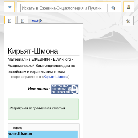
поиск по словам
ещё
Кирьят-Шмона
Материал из ЕЖЕВИКИ - EJWiki.org -
Академической Вики-энциклопедии по
еврейским и израильским темам
(перенаправлено с «
Кирьят Шмона
»)
Перейти
Перейти
Источник:
к
к
навигации
поиску
:
Регулярная исправленная статья
город
Кирьят-Шмона