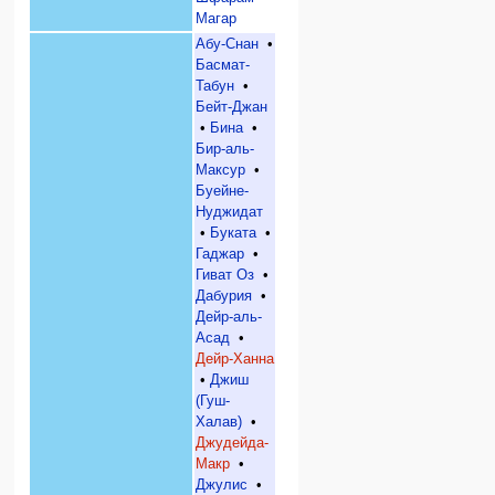
Магар
Абу-Снан
•
Басмат-
Табун
•
Бейт-Джан
•
Бина
•
Бир-аль-
Максур
•
Буейне-
Нуджидат
•
Буката
•
Гаджар
•
Гиват Оз
•
Дабурия
•
Дейр-аль-
Асад
•
Дейр-Ханна
•
Джиш
(Гуш-
Халав)
•
Джудейда-
Макр
•
Джулис
•