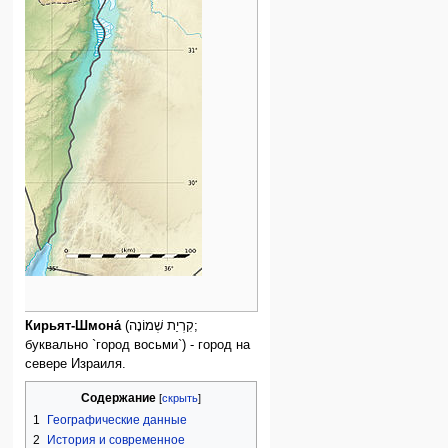
Кирьят-Шмона́
(קִרְיַת שְׁמוֹנָה;
буквально `город восьми`) - город на
севере Израиля.
Содержание
1
Географические данные
2
История и современное