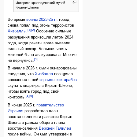
Историко-краеведческий музей
Кирьят-Шмоны
Во время
войны 2023-25 гг.
город
снова попал под огонь террористов
[1]
[2]
Хизбаллы
.
Особенно сильные
разрушения произошли летом 2024
года, когда ракеты врага вызвали
сильный пожар. Большая часть
жителей была эвакуирована. Многие
[3]
не вернулись.
В начале 2026 г. были обнародованы
сведения, что
Хизбалла
поощряла
связанных с ней
израильских арабов
скупать квартиры в Кирьят-Шмоне,
чтобы взять город под свой
[4]
[5]
контроль.
В конце 2025 г.
правительство
Израиля
разработало план
восстановления и развития Кирьят
Шмона в рамках общего плана
восстановления
Верхней Галилеи
после войны. Он был утверждён в