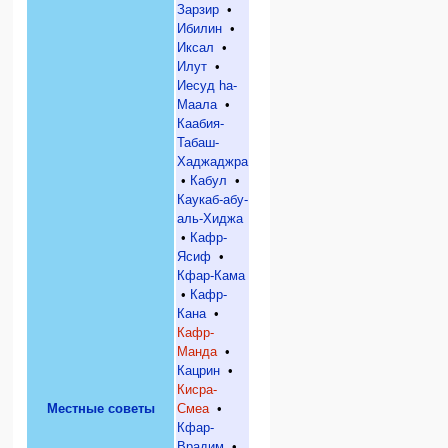
Зарзир
•
Ибилин
•
Иксал
•
Илут
•
Иесуд hа-
Маала
•
Каабия-
Табаш-
Хаджаджра
•
Кабул
•
Каукаб-абу-
аль-Хиджа
•
Кафр-
Ясиф
•
Кфар-Кама
•
Кафр-
Кана
•
Кафр-
Манда
•
Кацрин
•
Кисра-
Местные советы
Смеа
•
Кфар-
Врадим
•