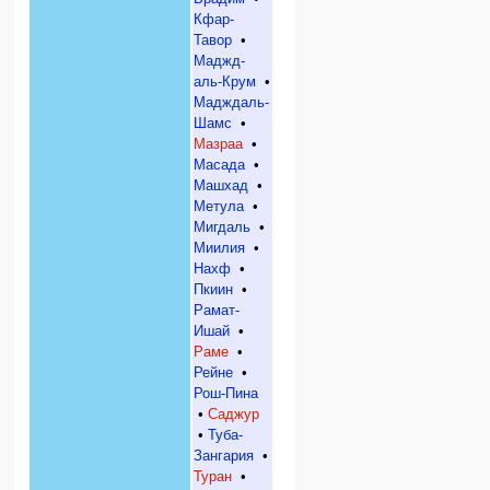
Кфар-
Тавор
•
Маджд-
аль-Крум
•
Мадждаль-
Шамс
•
Мазраа
•
Масада
•
Машхад
•
Метула
•
Мигдаль
•
Миилия
•
Нахф
•
Пкиин
•
Рамат-
Ишай
•
Раме
•
Рейне
•
Рош-Пина
•
Саджур
•
Туба-
Зангария
•
Туран
•