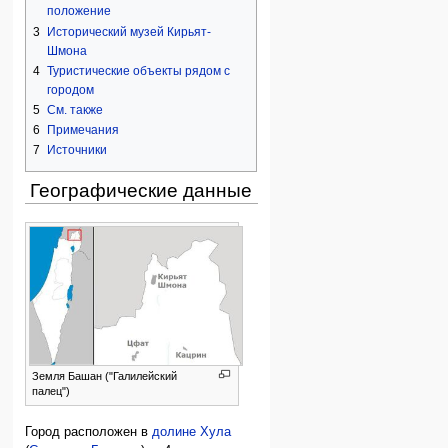
положение
3
Исторический музей Кирьят-
Шмона
4
Туристические объекты рядом с
городом
5
См. также
6
Примечания
7
Источники
Географические данные
Земля Башан ("Галилейский
палец")
Город расположен в
долине Хула