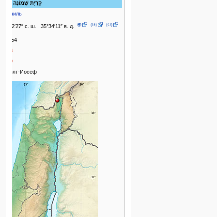
קִרְיַת שְׁמוֹנָה
Израиль
🌍
(G)
(O)
33°12′27″ с. ш. 35°34′11″ в. д.
24,254
2023
1949
Кирьят-Иосеф