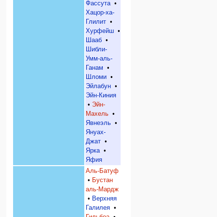
Фассута
•
Хацор-ха-
Глилит
•
Хурфейш
•
Шааб
•
Шибли-
Умм-аль-
Ганам
•
Шломи
•
Эйлабун
•
Эйн-Киния
•
Эйн-
Махель
•
Явнеэль
•
Януах-
Джат
•
Ярка
•
Яфия
Аль-Батуф
•
Бустан
аль-Мардж
•
Верхняя
Галилея
•