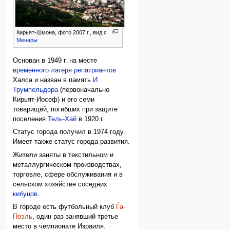
Кирьят-Шмона, фото 2007 г., вид с
Менары
Основан в 1949 г. на месте
временного лагеря репатриантов
Халса и назван в память
И.
Трумпельдора
(первоначально
Кирьят-Иосеф) и его семи
товарищей, погибших при защите
поселения
Тель-Хай
в 1920 г.
Статус города получил в 1974 году.
Имеет также статус города развития.
Жители заняты в текстильном и
металлургическом производствах,
торговле, сфере обслуживания и в
сельском хозяйстве соседних
кибуцов
.
В городе есть футбольный клуб
Ѓа-
Поэль
, один раз занявший третье
место в чемпионате Израиля.