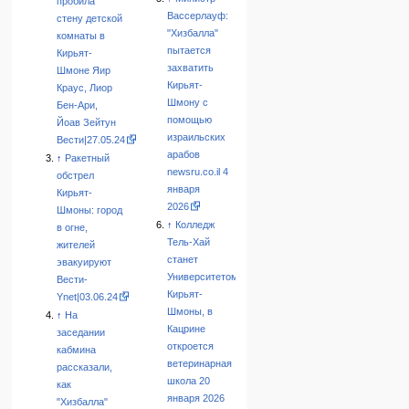
пробила
Вассерлауф:
стену детской
"Хизбалла"
комнаты в
пытается
Кирьят-
захватить
Шмоне Яир
Кирьят-
Краус, Лиор
Шмону с
Бен-Ари,
помощью
Йоав Зейтун
израильских
Вести|27.05.24
арабов
↑
Ракетный
newsru.co.il 4
обстрел
января
Кирьят-
2026
Шмоны: город
↑
Колледж
в огне,
Тель-Хай
жителей
станет
эвакуируют
Университетом
Вести-
Кирьят-
Ynet|03.06.24
Шмоны, в
↑
На
Кацрине
заседании
откроется
кабмина
ветеринарная
рассказали,
школа 20
как
января 2026
"Хизбалла"