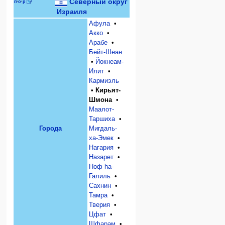
Северный округ
п
·
о
·
р
Израиля
Афула
•
Акко
•
Арабе
•
Бейт-Шеан
•
Йокнеам-
Илит
•
Кармиэль
•
Кирьят-
Шмона
•
Маалот-
Таршиха
•
Города
Мигдаль-
ха-Эмек
•
Нагария
•
Назарет
•
Ноф hа-
Галиль
•
Сахнин
•
Тамра
•
Тверия
•
Цфат
•
Шфарам
•