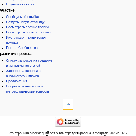
Случайная статья
участие
Сообщить об ошибке
Создать новую страницу
Посмотреть свежие правки
Посмотреть новые страницы
Инструкция, техническая
помощь
Портал Сообщества
развитие проекта
Список запросов на создание
и исправление статей
Запросы на перевод с
английского и иврита
Предложения
Спорные технические и
методологические вопросы
инструменты
Ссылки
сюда
Связанные
категории
правки
Израиль:Страна и
Служебные
государство
страницы
Иудаизм
Эта страница в последний раз была отредактирована 3 февраля 2026 в 16:56.
Народ
Версия