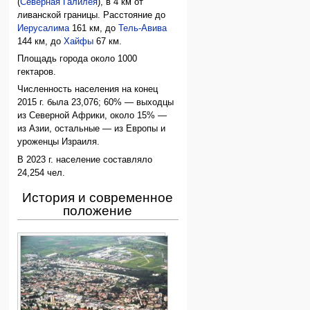
(
Северная Галилея
), в 4 км от
ливанской границы. Расстояние до
Иерусалима
161 км, до
Тель-Авива
144 км, до
Хайфы
67 км.
Площадь города около 1000
гектаров.
Численность населения на конец
2015 г. была 23,076; 60% — выходцы
из Северной Африки, около 15% —
из Азии, остальные — из Европы и
уроженцы Израиля.
В 2023 г. население составляло
24,254 чел.
История и современное
положение