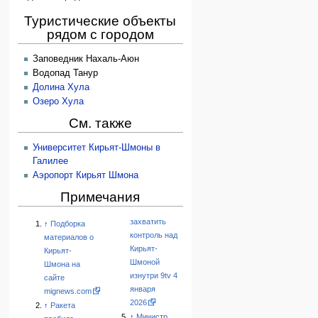
Туристические объекты
рядом с городом
Заповедник Нахаль-Аюн
Водопад Танур
Долина Хула
Озеро Хула
См. также
Университет Кирьят-Шмоны в
Галилее
Аэропорт Кирьят Шмона
Примечания
захватить
↑
Подборка
контроль над
материалов о
Кирьят-
Кирьят-
Шмоной
Шмона на
изнутри 9tv 4
сайте
января
mignews.com
2026
↑
Ракета
↑
Министр