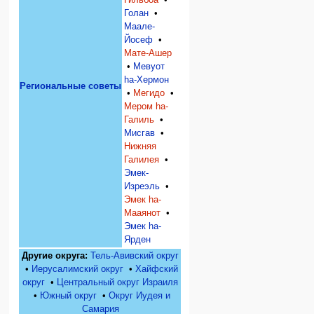
Гильбоа
•
Голан
•
Маале-
Йосеф
•
Мате-Ашер
•
Мевуот
hа-Хермон
Региональные советы
•
Мегидо
•
Мером hа-
Галиль
•
Мисгав
•
Нижняя
Галилея
•
Эмек-
Изреэль
•
Эмек hа-
Мааянот
•
Эмек hа-
Ярден
Другие округа:
Тель-Авивский округ
•
Иерусалимский округ
•
Хайфский
округ
•
Центральный округ Израиля
•
Южный округ
•
Округ Иудея и
Самария