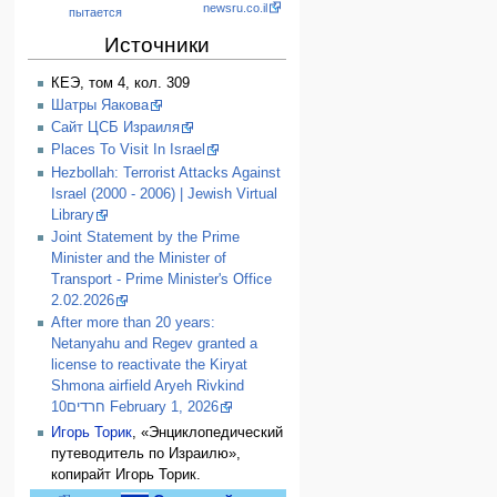
newsru.co.il
пытается
Источники
КЕЭ, том 4, кол. 309
Шатры Яакова
Сайт ЦСБ Израиля
Places To Visit In Israel
Hezbollah: Terrorist Attacks Against
Israel (2000 - 2006) | Jewish Virtual
Library
Joint Statement by the Prime
Minister and the Minister of
Transport - Prime Minister's Office
2.02.2026
After more than 20 years:
Netanyahu and Regev granted a
license to reactivate the Kiryat
Shmona airfield Aryeh Rivkind
חרדים10 February 1, 2026
Игорь Торик
, «Энциклопедический
путеводитель по Израилю»,
копирайт Игорь Торик.