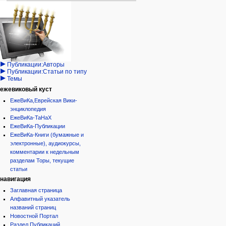
Навигация
персональные инструменты
действия на странице
категории
Израиль:Страна и
войти
статья
государство
запрос
обсуждение
Иудаизм
учётной
читать
Народ
записи
просмотр
Проекты
кода
Проекты/Участники/
дополнения
история
Публикации:Авторы
Публикации:Статьи по типу
Темы
ежевиковый куст
ЕжеВиКа,Еврейская Вики-
энциклопедия
ЕжеВиКа-ТаНаХ
ЕжеВиКа-Публикации
ЕжеВиКа-Книги (бумажные и
электронные), аудиокурсы,
комментарии к недельным
разделам Торы, текущие
статьи
навигация
Заглавная страница
Алфавитный указатель
названий страниц
Новостной Портал
Раздел Публикаций