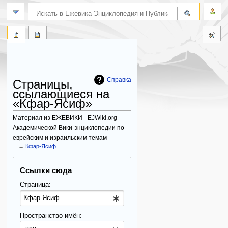
поиск по словам
Справка
Страницы,
ссылающиеся на
«Кфар-Ясиф»
Материал из ЕЖЕВИКИ - EJWiki.org -
Академической Вики-энциклопедии по
еврейским и израильским темам
←
Кфар-Ясиф
Перейти
Перейти
Ссылки сюда
к
к
навигации
поиску
Страница:
Пространство имён: