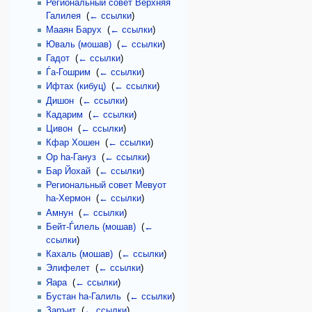
Региональный совет Верхняя
Галилея
‎
(
← ссылки
)
Мааян Барух
‎
(
← ссылки
)
Юваль (мошав)
‎
(
← ссылки
)
Гадот
‎
(
← ссылки
)
Ѓа-Гошрим
‎
(
← ссылки
)
Ифтах (кибуц)
‎
(
← ссылки
)
Дишон
‎
(
← ссылки
)
Кадарим
‎
(
← ссылки
)
Цивон
‎
(
← ссылки
)
Кфар Хошен
‎
(
← ссылки
)
Ор hа-Гануз
‎
(
← ссылки
)
Бар Йохай
‎
(
← ссылки
)
Региональный совет Мевуот
hа-Хермон
‎
(
← ссылки
)
Амнун
‎
(
← ссылки
)
Бейт-Ѓилель (мошав)
‎
(
←
ссылки
)
Кахаль (мошав)
‎
(
← ссылки
)
Элифелет
‎
(
← ссылки
)
Яара
‎
(
← ссылки
)
Бустан hа-Галиль
‎
(
← ссылки
)
Заръит
‎
(
← ссылки
)