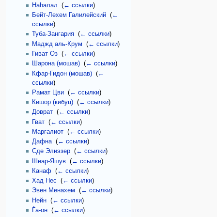
Наhалал
‎
(
← ссылки
)
Бейт-Лехем Галилейский
‎
(
←
ссылки
)
Туба-Зангария
‎
(
← ссылки
)
Маджд аль-Крум
‎
(
← ссылки
)
Гиват Оз
‎
(
← ссылки
)
Шарона (мошав)
‎
(
← ссылки
)
Кфар-Гидон (мошав)
‎
(
←
ссылки
)
Рамат Цви
‎
(
← ссылки
)
Кишор (кибуц)
‎
(
← ссылки
)
Доврат
‎
(
← ссылки
)
Гват
‎
(
← ссылки
)
Маргалиот
‎
(
← ссылки
)
Дафна
‎
(
← ссылки
)
Сде Элиэзер
‎
(
← ссылки
)
Шеар-Яшув
‎
(
← ссылки
)
Канаф
‎
(
← ссылки
)
Хад Нес
‎
(
← ссылки
)
Эвен Менахем
‎
(
← ссылки
)
Нейн
‎
(
← ссылки
)
Ѓа-он
‎
(
← ссылки
)