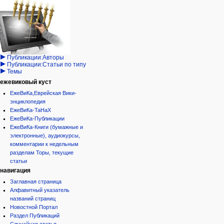
Израиль:Страна и
войти
статья
государство
запрос
обсуждение
Иудаизм
учётной
читать
Народ
записи
просмотр
Проекты
кода
Проекты/Участники/
дополнения
история
Публикации:Авторы
Публикации:Статьи по типу
Темы
ежевиковый куст
ЕжеВиКа,Еврейская Вики-
энциклопедия
ЕжеВиКа-ТаНаХ
ЕжеВиКа-Публикации
ЕжеВиКа-Книги (бумажные и
электронные), аудиокурсы,
комментарии к недельным
разделам Торы, текущие
статьи
навигация
Заглавная страница
Алфавитный указатель
названий страниц
Новостной Портал
Раздел Публикаций