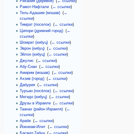
Рихания (деревня)
‎
(
← ссылки
)
Рамот-Нафтали
‎
(
← ссылки
)
Тель-Адашим (мошав)
‎
(
←
ссылки
)
Тимрат (поселок)
‎
(
← ссылки
)
Ципори (древний город)
‎
(
←
ссылки
)
Шомрат (кибуц)
‎
(
← ссылки
)
Эврон (кибуц)
‎
(
← ссылки
)
Эйлон (кибуц)
‎
(
← ссылки
)
Джулис
‎
(
← ссылки
)
Абу-Снан
‎
(
← ссылки
)
Амирим (мошав)
‎
(
← ссылки
)
Ахзив (город)
‎
(
← ссылки
)
Дабурия
‎
(
← ссылки
)
Туръан (посёлок)
‎
(
← ссылки
)
Мегидо (кибуц)
‎
(
← ссылки
)
Друзы в Израиле
‎
(
← ссылки
)
Таанах (район Израиля)
‎
(
←
ссылки
)
Арабе
‎
(
← ссылки
)
Йокнеам-Илит
‎
(
← ссылки
)
Басмат-Табун
‎
(
← ссылки
)