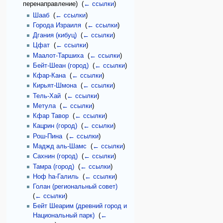
перенаправление) ‎
(
← ссылки
)
Шааб
‎
(
← ссылки
)
Города Израиля
‎
(
← ссылки
)
Дгания (кибуц)
‎
(
← ссылки
)
Цфат
‎
(
← ссылки
)
Маалот-Таршиха
‎
(
← ссылки
)
Бейт-Шеан (город)
‎
(
← ссылки
)
Кфар-Кана
‎
(
← ссылки
)
Кирьят-Шмона
‎
(
← ссылки
)
Тель-Хай
‎
(
← ссылки
)
Метула
‎
(
← ссылки
)
Кфар Тавор
‎
(
← ссылки
)
Кацрин (город)
‎
(
← ссылки
)
Рош-Пина
‎
(
← ссылки
)
Маджд аль-Шамс
‎
(
← ссылки
)
Сахнин (город)
‎
(
← ссылки
)
Тамра (город)
‎
(
← ссылки
)
Ноф hа-Галиль
‎
(
← ссылки
)
Голан (региональный совет)
‎
(
← ссылки
)
Бейт Шеарим (древний город и
Национальный парк)
‎
(
←