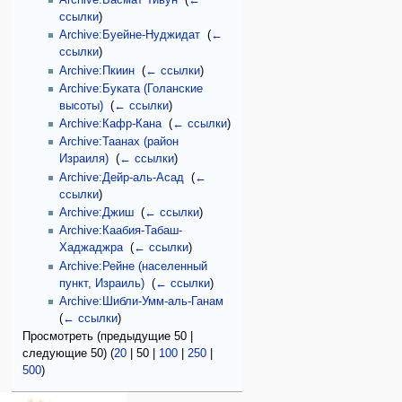
Archive:Басмат Тивун
‎
(
←
ссылки
)
Archive:Буейне-Нуджидат
‎
(
←
ссылки
)
Archive:Пкиин
‎
(
← ссылки
)
Archive:Буката (Голанские
высоты)
‎
(
← ссылки
)
Archive:Кафр-Кана
‎
(
← ссылки
)
Archive:Таанах (район
Израиля)
‎
(
← ссылки
)
Archive:Дейр-аль-Асад
‎
(
←
ссылки
)
Archive:Джиш
‎
(
← ссылки
)
Archive:Каабия-Табаш-
Хаджаджра
‎
(
← ссылки
)
Archive:Рейне (населенный
пункт, Израиль)
‎
(
← ссылки
)
Archive:Шибли-Умм-аль-Ганам
‎
(
← ссылки
)
Просмотреть (
предыдущие 50
|
следующие 50
) (
20
|
50
|
100
|
250
|
500
)
Навигация
персональные инструменты
действия на странице
категории