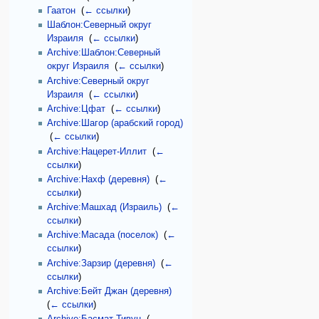
Гаатон
‎
(
← ссылки
)
Шаблон:Северный округ
Израиля
‎
(
← ссылки
)
Archive:Шаблон:Северный
округ Израиля
‎
(
← ссылки
)
Archive:Северный округ
Израиля
‎
(
← ссылки
)
Archive:Цфат
‎
(
← ссылки
)
Archive:Шагор (арабский город)
‎
(
← ссылки
)
Archive:Нацерет-Иллит
‎
(
←
ссылки
)
Archive:Нахф (деревня)
‎
(
←
ссылки
)
Archive:Машхад (Израиль)
‎
(
←
ссылки
)
Archive:Масада (поселок)
‎
(
←
ссылки
)
Archive:Зарзир (деревня)
‎
(
←
ссылки
)
Archive:Бейт Джан (деревня)
‎
(
← ссылки
)