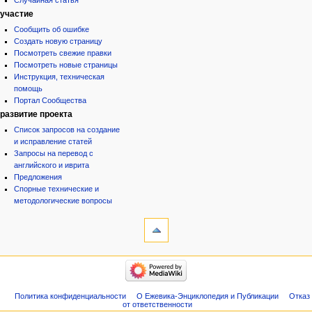
Случайная статья
участие
Сообщить об ошибке
Создать новую страницу
Посмотреть свежие правки
Посмотреть новые страницы
Инструкция, техническая
помощь
Портал Сообщества
развитие проекта
Список запросов на создание
и исправление статей
Запросы на перевод с
английского и иврита
Предложения
Спорные технические и
методологические вопросы
инструменты
Служебные
страницы
Версия
категории
для
Израиль:Страна и
печати
государство
Иудаизм
Политика конфиденциальности
О Ежевика-Энциклопедия и Публикации
Отказ
Народ
от ответственности
Проекты