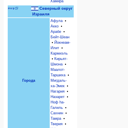
Хамира
Северный округ
п
·
о
·
р
Израиля
Афула
•
Акко
•
Арабе
•
Бейт-Шеан
•
Йокнеам-
Илит
•
Кармиэль
•
Кирьят-
Шмона
•
Маалот-
Таршиха
•
Города
Мигдаль-
ха-Эмек
•
Нагария
•
Назарет
•
Ноф hа-
Галиль
•
Сахнин
•
Тамра
•
Тверия
•