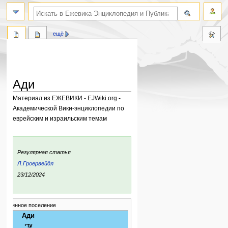
поиск по словам
ещё
Ади
Материал из ЕЖЕВИКИ - EJWiki.org -
Академической Вики-энциклопедии по
еврейским и израильским темам
Перейти
Перейти
к
к
:
Регулярная статья
навигации
поиску
ьи:
Л.Гроервейдл
ния:
23/12/2024
общинное поселение
Ади
עֲדִי