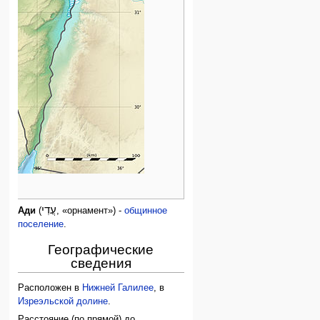
עֲדִי
Ади
(
, «орнамент») -
общинное
поселение
.
Географические
сведения
Расположен в
Нижней Галилее
, в
Изреэльской долине
.
Расстояние (по прямой) до