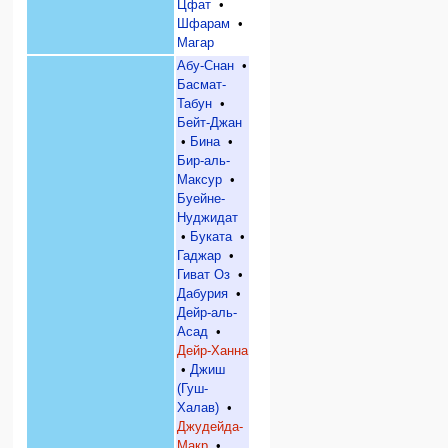
Цфат
•
Шфарам
•
Магар
Абу-Снан
•
Басмат-
Табун
•
Бейт-Джан
•
Бина
•
Бир-аль-
Максур
•
Буейне-
Нуджидат
•
Буката
•
Гаджар
•
Гиват Оз
•
Дабурия
•
Дейр-аль-
Асад
•
Дейр-Ханна
•
Джиш
(Гуш-
Халав)
•
Джудейда-
Макр
•