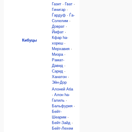
Газит
·
Гват
·
Гинигар
·
Ѓардуф
·
Ѓа-
Солелим
·
Доврат
·
Йифат
·
Кфар hа-
Кибуцы
хореш
·
Мерхавия
·
Мизра
·
Рамат-
Давид
·
Сарид
·
Ханатон
·
Эйн-Дор
Алоней Аба
·
Алон hа-
Галиль
·
Бальфурия
·
Бейт-
Шеарим
·
Бейт-Зайд
·
Бейт-Лехем