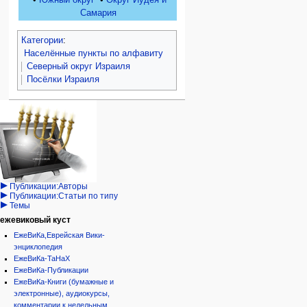
Самария
Категории
:
Населённые пункты по алфавиту
Северный округ Израиля
Посёлки Израиля
Навигация
персональные инструменты
действия на странице
категории
Израиль:Страна и
войти
статья
государство
запрос
обсуждение
Иудаизм
учётной
читать
Народ
записи
просмотр
Проекты
кода
Проекты/Участники/
дополнения
история
Публикации:Авторы
Публикации:Статьи по типу
Темы
ежевиковый куст
ЕжеВиКа,Еврейская Вики-
энциклопедия
ЕжеВиКа-ТаНаХ
ЕжеВиКа-Публикации
ЕжеВиКа-Книги (бумажные и
электронные), аудиокурсы,
комментарии к недельным