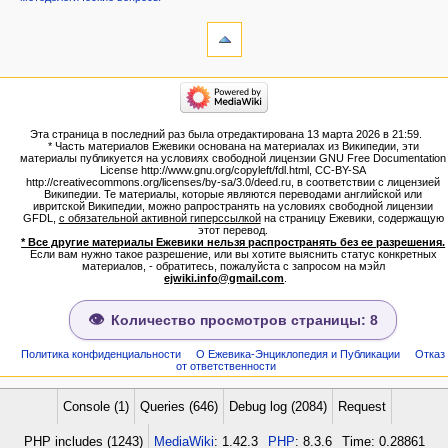
инструменты
Ссылки
сюда
Связанные
категории
правки
Израиль:Страна и
Служебные
государство
страницы
Иудаизм
Эта страница в последний раз была отредактирована 13 марта 2026 в 21:59.
Народ
Версия
* Часть материалов Ежевики основана на материалах из Википедии, эти
Проекты
для
материалы публикуется на условиях свободной лицензии GNU Free Documentation
Проекты/Участники/
License http://www.gnu.org/copyleft/fdl.html, CC-BY-SA
печати
дополнения
http://creativecommons.org/licenses/by-sa/3.0/deed.ru, в соответствии с лицензией
Постоянная
Публикации:Авторы
Википедии. Те материалы, которые являются переводами английской или
ивритской Википедии, можно рапространять на условиях свободной лицензии
ссылка
Публикации:Статьи по типу
GFDL,
с обязательной активной гиперссылкой
на страницу Ежевики, содержащую
Темы
Сведения
этот перевод.
о странице
* Все другие материалы Ежевики нельзя распространять без ее разрешения.
ежевиковый куст
Если вам нужно такое разрешение, или вы хотите выяснить статус конкретных
ЕжеВиКа,Еврейская Вики-
материалов, - обратитесь, пожалуйста с запросом на мэйл
ejwiki.info@gmail.com
.
энциклопедия
ЕжеВиКа-ТаНаХ
ЕжеВиКа-Публикации
Количество просмотров страницы: 8
ЕжеВиКа-Книги (бумажные и
электронные), аудиокурсы,
Политика конфиденциальности
О Ежевика-Энциклопедия и Публикации
Отказ
от ответственности
комментарии к недельным
разделам Торы, текущие
статьи
Console (1)
Queries (646)
Debug log (2084)
Request
навигация
PHP includes (1243)
MediaWiki
: 1.42.3
PHP
: 8.3.6
Time: 0.28861
Заглавная страница