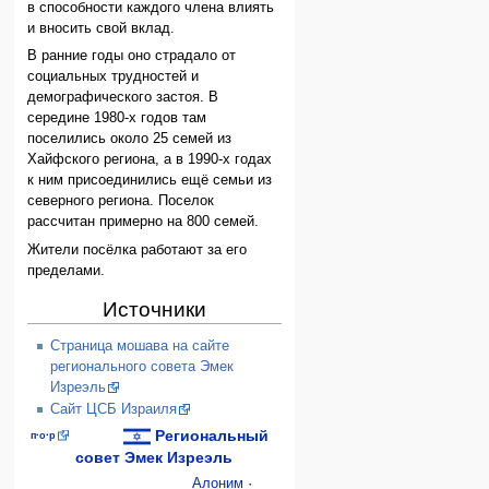
в способности каждого члена влиять
и вносить свой вклад.
В ранние годы оно страдало от
социальных трудностей и
демографического застоя. В
середине 1980-х годов там
поселились около 25 семей из
Хайфского региона, а в 1990-х годах
к ним присоединились ещё семьи из
северного региона. Поселок
рассчитан примерно на 800 семей.
Жители посёлка работают за его
пределами.
Источники
Страница мошава на сайте
регионального совета Эмек
Изреэль
Сайт ЦСБ Израиля
Региональный
п
·
о
·
р
совет Эмек Изреэль
Алоним
·