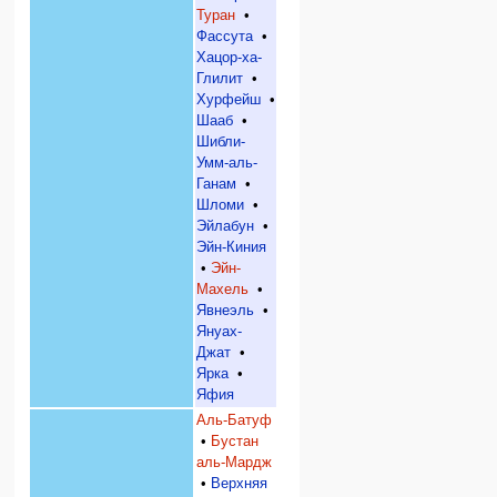
Туран
•
Фассута
•
Хацор-ха-
Глилит
•
Хурфейш
•
Шааб
•
Шибли-
Умм-аль-
Ганам
•
Шломи
•
Эйлабун
•
Эйн-Киния
•
Эйн-
Махель
•
Явнеэль
•
Януах-
Джат
•
Ярка
•
Яфия
Аль-Батуф
•
Бустан
аль-Мардж
•
Верхняя