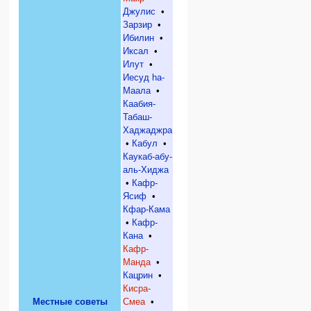
Джулис
•
Зарзир
•
Ибилин
•
Иксал
•
Илут
•
Иесуд hа-
Маала
•
Каабия-
Табаш-
Хаджаджра
•
Кабул
•
Каукаб-абу-
аль-Хиджа
•
Кафр-
Ясиф
•
Кфар-Кама
•
Кафр-
Кана
•
Кафр-
Манда
•
Кацрин
•
Кисра-
Местные советы
Смеа
•