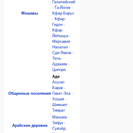
Галилейский
·
Ѓа-Йогев
·
Мошавы
Кфар-Барух
·
Кфар-
Гидон
·
Кфар-
Йеhошуа
·
Мерхавия
·
Нахалал
·
Сде-Яаков
·
Тель-
Адашим
·
Ципори
Ади
·
Ахузат
Барак
·
Общинные поселения
Гиват-Эла
·
Хошая
·
Шимшит
·
Тимрат
Маншиа
Забда
·
Арабские деревни
Сувэйд