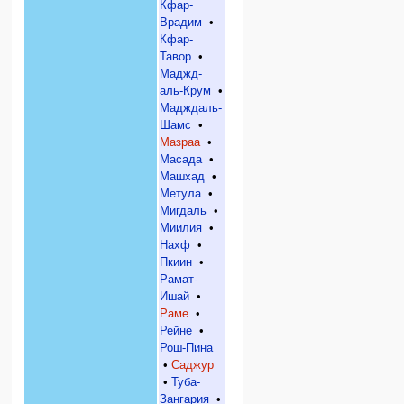
Кфар-
Врадим
•
Кфар-
Тавор
•
Маджд-
аль-Крум
•
Мадждаль-
Шамс
•
Мазраа
•
Масада
•
Машхад
•
Метула
•
Мигдаль
•
Миилия
•
Нахф
•
Пкиин
•
Рамат-
Ишай
•
Раме
•
Рейне
•
Рош-Пина
•
Саджур
•
Туба-
Зангария
•