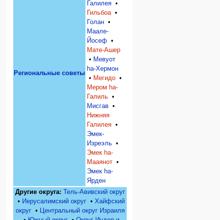
Галилея
•
Гильбоа
•
Голан
•
Маале-
Йосеф
•
Мате-Ашер
•
Мевуот
hа-Хермон
Региональные советы
•
Мегидо
•
Мером hа-
Галиль
•
Мисгав
•
Нижняя
Галилея
•
Эмек-
Изреэль
•
Эмек hа-
Мааянот
•
Эмек hа-
Ярден
Другие округа:
Тель-Авивский округ
•
Иерусалимский округ
•
Хайфский
округ
•
Центральный округ Израиля
•
Южный округ
•
Округ Иудея и