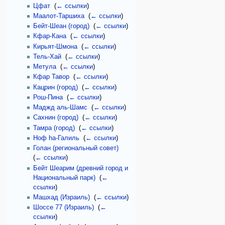
Цфат
‎
(
← ссылки
)
Маалот-Таршиха
‎
(
← ссылки
)
Бейт-Шеан (город)
‎
(
← ссылки
)
Кфар-Кана
‎
(
← ссылки
)
Кирьят-Шмона
‎
(
← ссылки
)
Тель-Хай
‎
(
← ссылки
)
Метула
‎
(
← ссылки
)
Кфар Тавор
‎
(
← ссылки
)
Кацрин (город)
‎
(
← ссылки
)
Рош-Пина
‎
(
← ссылки
)
Маджд аль-Шамс
‎
(
← ссылки
)
Сахнин (город)
‎
(
← ссылки
)
Тамра (город)
‎
(
← ссылки
)
Ноф hа-Галиль
‎
(
← ссылки
)
Голан (региональный совет)
‎
(
← ссылки
)
Бейт Шеарим (древний город и
Национальный парк)
‎
(
←
ссылки
)
Машхад (Израиль)
‎
(
← ссылки
)
Шоссе 77 (Израиль)
‎
(
←
ссылки
)