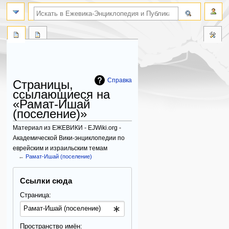
поиск по словам
Справка
Страницы,
ссылающиеся на
«Рамат-Ишай
(поселение)»
Материал из ЕЖЕВИКИ - EJWiki.org -
Академической Вики-энциклопедии по
еврейским и израильским темам
←
Рамат-Ишай (поселение)
Перейти
Перейти
Ссылки сюда
к
к
навигации
поиску
Страница:
Пространство имён: