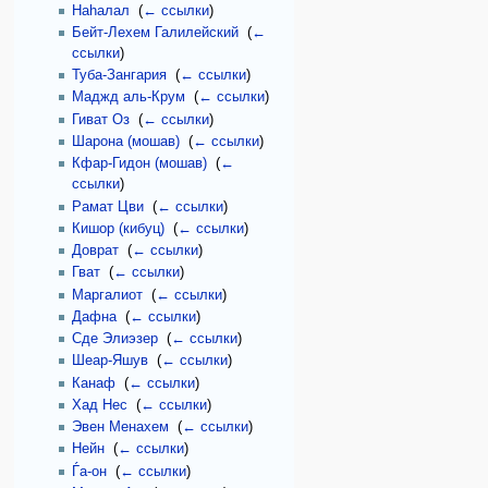
Наhалал
‎
(
← ссылки
)
Бейт-Лехем Галилейский
‎
(
←
ссылки
)
Туба-Зангария
‎
(
← ссылки
)
Маджд аль-Крум
‎
(
← ссылки
)
Гиват Оз
‎
(
← ссылки
)
Шарона (мошав)
‎
(
← ссылки
)
Кфар-Гидон (мошав)
‎
(
←
ссылки
)
Рамат Цви
‎
(
← ссылки
)
Кишор (кибуц)
‎
(
← ссылки
)
Доврат
‎
(
← ссылки
)
Гват
‎
(
← ссылки
)
Маргалиот
‎
(
← ссылки
)
Дафна
‎
(
← ссылки
)
Сде Элиэзер
‎
(
← ссылки
)
Шеар-Яшув
‎
(
← ссылки
)
Канаф
‎
(
← ссылки
)
Хад Нес
‎
(
← ссылки
)
Эвен Менахем
‎
(
← ссылки
)
Нейн
‎
(
← ссылки
)
Ѓа-он
‎
(
← ссылки
)