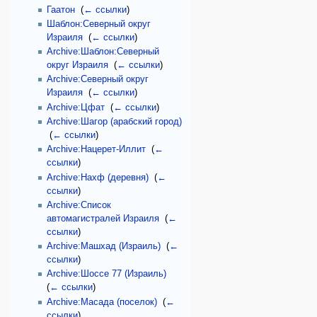
Гаатон
‎
(
← ссылки
)
Шаблон:Северный округ
Израиля
‎
(
← ссылки
)
Archive:Шаблон:Северный
округ Израиля
‎
(
← ссылки
)
Archive:Северный округ
Израиля
‎
(
← ссылки
)
Archive:Цфат
‎
(
← ссылки
)
Archive:Шагор (арабский город)
‎
(
← ссылки
)
Archive:Нацерет-Иллит
‎
(
←
ссылки
)
Archive:Нахф (деревня)
‎
(
←
ссылки
)
Archive:Список
автомагистралей Израиля
‎
(
←
ссылки
)
Archive:Машхад (Израиль)
‎
(
←
ссылки
)
Archive:Шоссе 77 (Израиль)
‎
(
← ссылки
)
Archive:Масада (поселок)
‎
(
←
ссылки
)