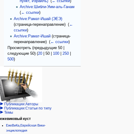
пункт, Израиль)
‎
(
← ссылки
)
Archive:Шибли-Умм-аль-Ганам
‎
(
← ссылки
)
Archive:Рамат-Ишай (ЭЕЭ)
(страница-перенаправление) ‎
(
←
ссылки
)
Archive:Рамат-Ишай
(страница-
перенаправление) ‎
(
← ссылки
)
Просмотреть (
предыдущие 50
|
следующие 50
) (
20
|
50
|
100
|
250
|
500
)
Навигация
персональные инструменты
действия на странице
категории
Израиль:Страна и
войти
статья
государство
запрос
обсуждение
Иудаизм
учётной
читать
Народ
записи
просмотр
Проекты
кода
Проекты/Участники/
дополнения
история
Публикации:Авторы
Публикации:Статьи по типу
Темы
ежевиковый куст
ЕжеВиКа,Еврейская Вики-
энциклопедия