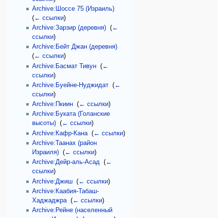
Archive:Шоссе 75 (Израиль)
‎
(
← ссылки
)
Archive:Зарзир (деревня)
‎
(
←
ссылки
)
Archive:Бейт Джан (деревня)
‎
(
← ссылки
)
Archive:Басмат Тивун
‎
(
←
ссылки
)
Archive:Буейне-Нуджидат
‎
(
←
ссылки
)
Archive:Пкиин
‎
(
← ссылки
)
Archive:Буката (Голанские
высоты)
‎
(
← ссылки
)
Archive:Кафр-Кана
‎
(
← ссылки
)
Archive:Таанах (район
Израиля)
‎
(
← ссылки
)
Archive:Дейр-аль-Асад
‎
(
←
ссылки
)
Archive:Джиш
‎
(
← ссылки
)
Archive:Каабия-Табаш-
Хаджаджра
‎
(
← ссылки
)
Archive:Рейне (населенный