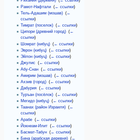
Рихания (деревня)
‎
(
← ссылки
)
Рамот-Нафтали
‎
(
← ссылки
)
Тель-Адашим (мошав)
‎
(
←
ссылки
)
Тимрат (поселок)
‎
(
← ссылки
)
Ципори (древний город)
‎
(
←
ссылки
)
Шомрат (кибуц)
‎
(
← ссылки
)
Эврон (кибуц)
‎
(
← ссылки
)
Эйлон (кибуц)
‎
(
← ссылки
)
Джулис
‎
(
← ссылки
)
Абу-Снан
‎
(
← ссылки
)
Амирим (мошав)
‎
(
← ссылки
)
Ахзив (город)
‎
(
← ссылки
)
Дабурия
‎
(
← ссылки
)
Туръан (посёлок)
‎
(
← ссылки
)
Мегидо (кибуц)
‎
(
← ссылки
)
Таанах (район Израиля)
‎
(
←
ссылки
)
Арабе
‎
(
← ссылки
)
Йокнеам-Илит
‎
(
← ссылки
)
Басмат-Табун
‎
(
← ссылки
)
Бина (арабская деревня)
‎
(
←