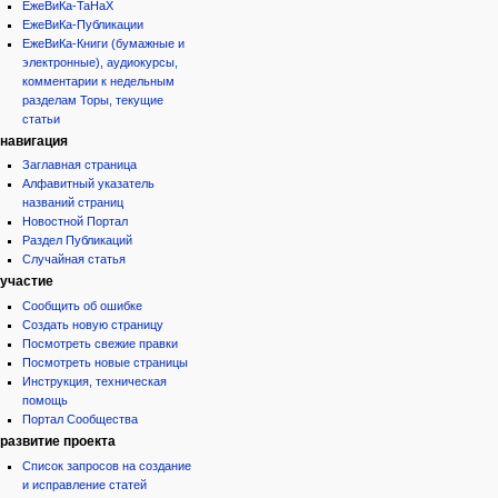
ЕжеВиКа-ТаНаХ
ЕжеВиКа-Публикации
ЕжеВиКа-Книги (бумажные и
электронные), аудиокурсы,
комментарии к недельным
разделам Торы, текущие
статьи
навигация
Заглавная страница
Алфавитный указатель
названий страниц
Новостной Портал
Раздел Публикаций
Случайная статья
участие
Сообщить об ошибке
Создать новую страницу
Посмотреть свежие правки
Посмотреть новые страницы
Инструкция, техническая
помощь
Портал Сообщества
развитие проекта
Список запросов на создание
и исправление статей