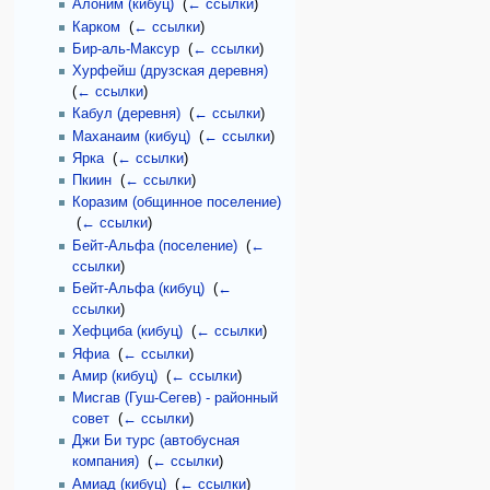
Алоним (кибуц)
‎
(
← ссылки
)
Карком
‎
(
← ссылки
)
Бир-аль-Максур
‎
(
← ссылки
)
Хурфейш (друзская деревня)
‎
(
← ссылки
)
Кабул (деревня)
‎
(
← ссылки
)
Маханаим (кибуц)
‎
(
← ссылки
)
Ярка
‎
(
← ссылки
)
Пкиин
‎
(
← ссылки
)
Коразим (общинное поселение)
‎
(
← ссылки
)
Бейт-Альфа (поселение)
‎
(
←
ссылки
)
Бейт-Альфа (кибуц)
‎
(
←
ссылки
)
Хефциба (кибуц)
‎
(
← ссылки
)
Яфиа
‎
(
← ссылки
)
Амир (кибуц)
‎
(
← ссылки
)
Мисгав (Гуш-Сегев) - районный
совет
‎
(
← ссылки
)
Джи Би турс (автобусная
компания)
‎
(
← ссылки
)
Амиад (кибуц)
‎
(
← ссылки
)