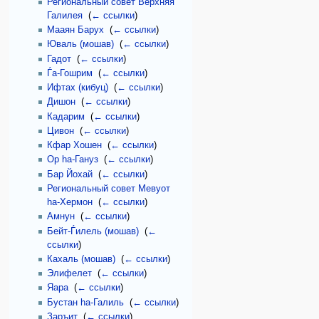
Региональный совет Верхняя
Галилея
‎
(
← ссылки
)
Мааян Барух
‎
(
← ссылки
)
Юваль (мошав)
‎
(
← ссылки
)
Гадот
‎
(
← ссылки
)
Ѓа-Гошрим
‎
(
← ссылки
)
Ифтах (кибуц)
‎
(
← ссылки
)
Дишон
‎
(
← ссылки
)
Кадарим
‎
(
← ссылки
)
Цивон
‎
(
← ссылки
)
Кфар Хошен
‎
(
← ссылки
)
Ор hа-Гануз
‎
(
← ссылки
)
Бар Йохай
‎
(
← ссылки
)
Региональный совет Мевуот
hа-Хермон
‎
(
← ссылки
)
Амнун
‎
(
← ссылки
)
Бейт-Ѓилель (мошав)
‎
(
←
ссылки
)
Кахаль (мошав)
‎
(
← ссылки
)
Элифелет
‎
(
← ссылки
)
Яара
‎
(
← ссылки
)
Бустан hа-Галиль
‎
(
← ссылки
)
Заръит
‎
(
← ссылки
)