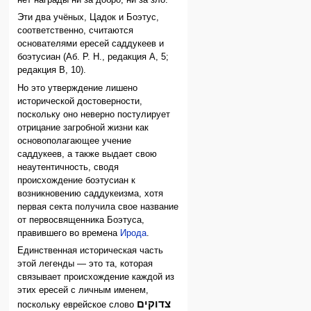
нет награды ни за добро, ни за зло.
Эти два учёных, Цадок и Боэтус,
соответственно, считаются
основателями ересей саддукеев и
боэтусиан (Аб. Р. Н., редакция А, 5;
редакция В, 10).
Но это утверждение лишено
исторической достоверности,
поскольку оно неверно постулирует
отрицание загробной жизни как
основополагающее учение
саддукеев, а также выдает свою
неаутентичность, сводя
происхождение боэтусиан к
возникновению саддукеизма, хотя
первая секта получила свое название
от первосвященника Боэтуса,
правившего во времена
Ирода
.
Единственная историческая часть
этой легенды — это та, которая
связывает происхождение каждой из
этих ересей с личным именем,
צדוקים
поскольку еврейское слово