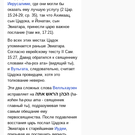
Иерусалиме
, где они могли бы
оказать ему лучшую услугу (2 Цар.
15:24-29; ср. 35), так что Ахимаац,
сын Цадока, и Йонатан, сын
Эвиатара, принесли царю важное
послание (там же, 17:21).
Во всех этих местах Цадок
упоминается раньше Эвиатара.
Согласно еврейскому тексту II Сам.
15:27, Давид обратился к священнику
словами «hа-роэ ата» (видящий ты),
и
Вульгата
, следовательно, считает
Цадока провидцем, хотя это
толкование неверно.
Эти два сложных слова
Велльхаузен
הכהן הראש אתה
исправляет на
(
hа-
коhен hа-рош ата
- священник
главный ты), подразумевая тем
самым обещание ему
первосвященства. После подавления
восстания царь послал Цадока и
Эвиатара к старейшинам
Иудеи
,
призывая их поспешить вернуть