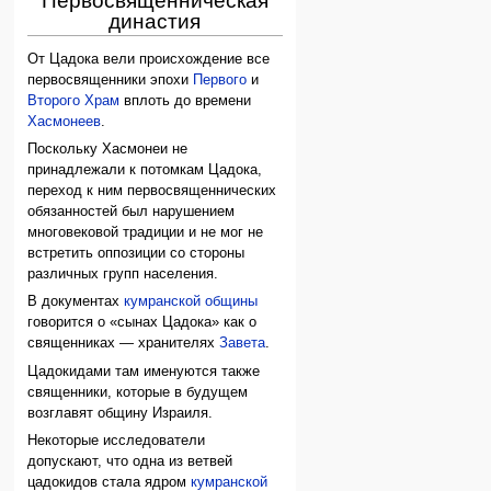
Первосвященническая
династия
От Цадока вели происхождение все
первосвященники эпохи
Первого
и
Второго Храм
вплоть до времени
Хасмонеев
.
Поскольку Хасмонеи не
принадлежали к потомкам Цадока,
переход к ним первосвященнических
обязанностей был нарушением
многовековой традиции и не мог не
встретить оппозиции со стороны
различных групп населения.
В документах
кумранской общины
говорится о «сынах Цадока» как о
священниках — хранителях
Завета
.
Цадокидами там именуются также
священники, которые в будущем
возглавят общину Израиля.
Некоторые исследователи
допускают, что одна из ветвей
цадокидов стала ядром
кумранской