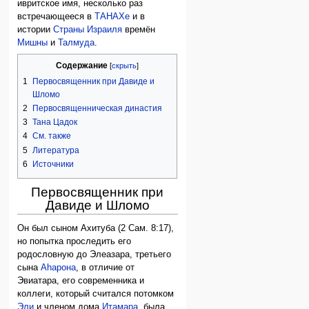
ивритское имя, несколько раз
встречающееся в
ТАНАХе
и в
истории
Страны Израиля
времён
Мишны
и
Талмуда
.
Содержание
1
Первосвященник при Давиде и
Шломо
2
Первосвященническая династия
3
Тана Цадок
4
См. также
5
Литература
6
Источники
Первосвященник при
Давиде и Шломо
Он был сыном Ахитуба (2 Сам. 8:17),
но попытка проследить его
родословную до Элеазара, третьего
сына
Аhарона
, в отличие от
Эвиатара, его современника и
коллеги, который считался потомком
Эли
и членом дома
Итамара
, была