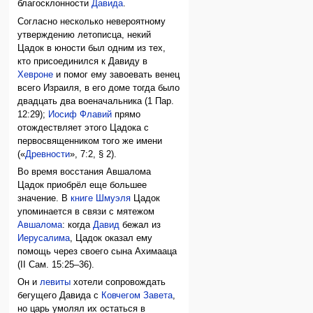
благосклонности
Давида
.
Согласно несколько невероятному
утверждению летописца, некий
Цадок в юности был одним из тех,
кто присоединился к Давиду в
Хевроне
и помог ему завоевать венец
всего Израиля, в его доме тогда было
двадцать два военачальника (1 Пар.
12:29);
Иосиф Флавий
прямо
отождествляет этого Цадока с
первосвященником того же имени
(«
Древности
», 7:2, § 2).
Во время восстания Авшалома
Цадок приобрёл еще большее
значение. В
книге Шмуэля
Цадок
упоминается в связи с мятежом
Авшалома
: когда
Давид
бежал из
Иерусалима
, Цадок оказал ему
помощь через своего сына Ахимааца
(II Сам. 15:25–36).
Он и
левиты
хотели сопровождать
бегущего Давида с
Ковчегом Завета
,
но царь умолял их остаться в