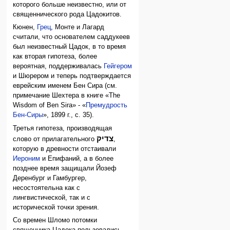
которого больше неизвестно, или от
священнического рода Цадокитов.
Кюнен,
Грец
, Монте и Лагард
считали, что основателем саддукеев
был неизвестный Цадок, в то время
как вторая гипотеза, более
вероятная, поддерживалась
Гейгером
и Шюрером и теперь подтверждается
еврейским именем Бен Сира (см.
примечание Шехтера в книге «The
Wisdom of Ben Sira» - «
Премудрость
Бен-Сиры
», 1899 г., с. 35).
Третья гипотеза, производящая
צדיק
слово от прилагательного
,
которую в древности отстаивали
Иероним
и Епифаний, а в более
позднее время защищали Йозеф
Деренбург и Гамбургер,
несостоятельна как с
лингвистической, так и с
исторической точки зрения.
Со времен Шломо потомки