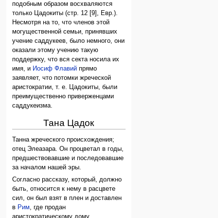
подобным образом восхваляются
только Цадокиты (стр. 12 [9], Евр.).
Несмотря на то, что членов этой
могущественной семьи, принявших
учение саддукеев, было немного, они
оказали этому учению такую ​​
поддержку, что вся секта носила их
имя, и
Иосиф Флавий
прямо
заявляет, что потомки жреческой
аристократии, т. е. Цадокиты, были
преимущественно приверженцами
саддукеизма.
Тана Цадок
Танна жреческого происхождения;
отец Элеазара. Он процветал в годы,
предшествовавшие и последовавшие
за началом нашей эры.
Согласно рассказу, который, должно
быть, относится к нему в расцвете
сил, он был взят в плен и доставлен
в
Рим
, где продан
аристократическому дому.