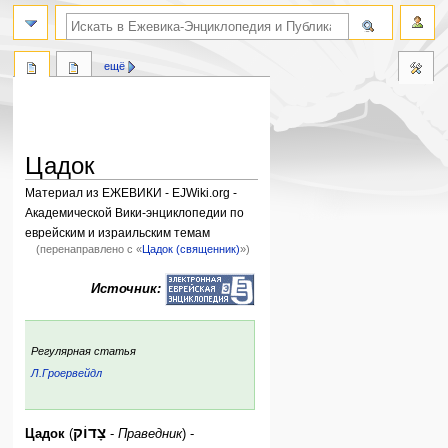
поиск по словам
ещё
Цадок
Материал из ЕЖЕВИКИ - EJWiki.org -
Академической Вики-энциклопедии по
еврейским и израильским темам
(перенаправлено с «
Цадок (священник)
»)
Перейти
Перейти
Источник:
к
к
навигации
поиску
:
Регулярная статья
Л.Гроервейдл
Цадок
(
-
Праведник
) -