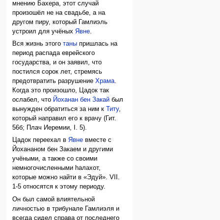
мнению Бахера, этот случай
произошёл не на свадьбе, а на
другом пиру, который Гамлиэль
устроил для учёных
Явне
.
Вся жизнь этого
таны
пришлась на
период распада еврейского
государства, и он заявил, что
постился сорок лет, стремясь
предотвратить разрушение
Храма
.
Когда это произошло, Цадок так
ослабел, что
Йоханан бен Закай
был
вынужден обратиться за ним к
Титу
,
который направил его к врачу (Гит.
56б; Плач Иеремии, I. 5).
Цадок переехал в
Явне
вместе с
Йохананом бен Закаем и другими
учёными, а также со своими
немногочисленными hалахот,
которые можно найти в «Эдуй». VII.
1-5 относятся к этому периоду.
Он был самой влиятельной
личностью в трибунале Гамлиэля и
всегда сидел справа от последнего