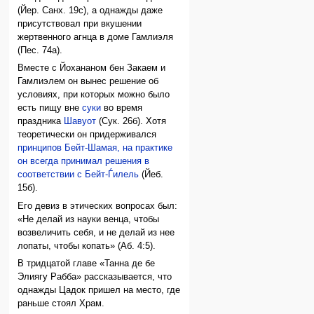
(Йер. Санх. 19c), а однажды даже
присутствовал при вкушении
жертвенного агнца в доме Гамлиэля
(Пес. 74a).
Вместе с Йохананом бен Закаем и
Гамлиэлем он вынес решение об
условиях, при которых можно было
есть пищу вне
суки
во время
праздника
Шавуот
(Сук. 26б). Хотя
теоретически он придерживался
принципов Бейт-Шамая, на практике
он всегда принимал решения в
соответствии с Бейт-Ѓилель
(Йеб.
15б).
Его девиз в этических вопросах был:
«Не делай из науки венца, чтобы
возвеличить себя, и не делай из нее
лопаты, чтобы копать» (Аб. 4:5).
В тридцатой главе «Танна де бе
Элиягу Рабба» рассказывается, что
однажды Цадок пришел на место, где
раньше стоял Храм.