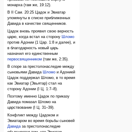
монарха (там же, 19:12).
В II Сам. 20:25 Цадок и Эвиатар
упомянуты в списке приближенных
Давида в качестве священников.
Цадок вновь проявил свою верность
царю, когда встал на сторону
Шломо
против Адонии (1 Цар. 1:8 и далее), и
в благодарность новый царь
назначил его единственным
первосвященником
(там же, 2:35).
В споре за престолонаследие между
сыновьями Давида
Шломо
и Адонией
Цадок поддержал Шломо, в то время
как Эвиатар (Эвьятар) стал на
сторону Адонии (I Ц. 1:7–8).
Поэтому именно Цадок по приказу
Давида помазал Шломо на
царствование (I Ц. 31–39).
Конфликт между Цадоком и
Эвиатаром во время борьбы сыновей
Давида
за престолонаследие
объясняется тем, что Эвиатар