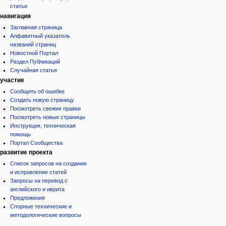
статьи
навигация
Заглавная страница
Алфавитный указатель
названий страниц
Новостной Портал
Раздел Публикаций
Случайная статья
участие
Сообщить об ошибке
Создать новую страницу
Посмотреть свежие правки
Посмотреть новые страницы
Инструкция, техническая
помощь
Портал Сообщества
развитие проекта
Список запросов на создание
и исправление статей
Запросы на перевод с
английского и иврита
Предложения
Спорные технические и
методологические вопросы
инструменты