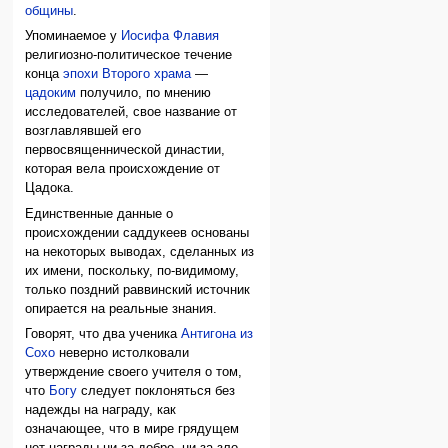
общины
.
Упоминаемое у
Иосифа Флавия
религиозно-политическое течение
конца
эпохи Второго храма
—
цадоким
получило, по мнению
исследователей, свое название от
возглавлявшей его
первосвященнической династии,
которая вела происхождение от
Цадока.
Единственные данные о
происхождении саддукеев основаны
на некоторых выводах, сделанных из
их имени, поскольку, по-видимому,
только поздний раввинский источник
опирается на реальные знания.
Говорят, что два ученика
Антигона из
Сохо
неверно истолковали
утверждение своего учителя о том,
что
Богу
следует поклоняться без
надежды на награду, как
означающее, что в мире грядущем