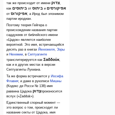
צדוק
так же происходит от имени
,
אפיקורסים
ביתוס
ביתוסים
как
от
и
אפיקורוס
от
, а Ирод был эпонимом
партии иродиан.
Поэтому теория Гейгера о
происхождении названия партии
саддукеев от библейского имени
«Цадок» является наиболее
вероятной. Это имя, встречающийся
десять раз в книгах
Йехезкеля
,
Эзры
и
Нехемии
, в
Септуагинте
Σαδδούκ
транслитерируется как
,
как и в других местах в версии
Септуагинты Лукиана.
Та же форма встречается у
Иосифа
Флавия
; и даже в рукописи
Мишны
(Кодекс де Росси № 138) имя
צָדוּק
раввина Цадока
произносится
вслух («Ẓadduḳ»).
Единственный спорный момент —
это вопрос о том, происходит ли
название секты от Цадока, имя