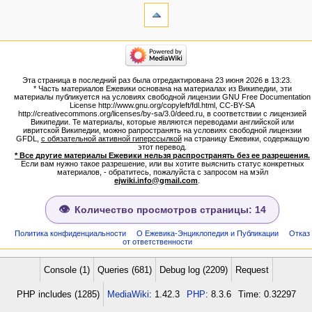
Ссылки
сюда
Связанные
категории
правки
Израиль:Страна и
Служебные
государство
страницы
Иудаизм
Эта страница в последний раз была отредактирована 23 июня 2026 в 13:23.
Народ
Версия
* Часть материалов Ежевики основана на материалах из Википедии, эти
Проекты
для
материалы публикуется на условиях свободной лицензии GNU Free Documentation
Проекты/Участники/
License http://www.gnu.org/copyleft/fdl.html, CC-BY-SA
печати
дополнения
http://creativecommons.org/licenses/by-sa/3.0/deed.ru, в соответствии с лицензией
Постоянная
Публикации:Авторы
Википедии. Те материалы, которые являются переводами английской или
ивритской Википедии, можно рапространять на условиях свободной лицензии
ссылка
Публикации:Статьи по типу
GFDL,
с обязательной активной гиперссылкой
на страницу Ежевики, содержащую
Темы
Сведения
этот перевод.
о странице
* Все другие материалы Ежевики нельзя распространять без ее разрешения.
ежевиковый куст
Если вам нужно такое разрешение, или вы хотите выяснить статус конкретных
ЕжеВиКа,Еврейская Вики-
материалов, - обратитесь, пожалуйста с запросом на мэйл
ejwiki.info@gmail.com
.
энциклопедия
ЕжеВиКа-ТаНаХ
ЕжеВиКа-Публикации
Количество просмотров страницы: 14
ЕжеВиКа-Книги (бумажные и
электронные), аудиокурсы,
Политика конфиденциальности
О Ежевика-Энциклопедия и Публикации
Отказ
от ответственности
комментарии к недельным
разделам Торы, текущие
статьи
Console (1)
Queries (681)
Debug log (2209)
Request
навигация
PHP includes (1285)
MediaWiki
: 1.42.3
PHP
: 8.3.6
Time: 0.32297
Заглавная страница
Алфавитный указатель