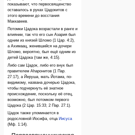
показывают, что первосвященство
оставалось в руках Цадокитов с
этого времени до восстания
Маккавеев.
Потомки Цадока возрастали в ранге и
влиянии, так что его сын Азария был
одним из князей Шломо (1 Цар. 4:2),
а Ахимаац, женившийся на дочери
Шломо, вероятно, был ещё одним из
детей Цадока (там же, 4:15).
Либо сам Цадок, либо его внук был
правителем Аhаронитов (1 Пар.
27:17), а Йеруша, мать Йотама, по-
видимому, названа дочерью Цадока,
чтобы подчеркнуть её знатное
происхождение, поскольку её отец,
возможно, был потомком первого
Цадока (2 Цар. 15:33; 2 Пар. 27:1).
Цадок также упоминается в
родословной Иосифа, отца
Иисуса
(Мф. 1:14).