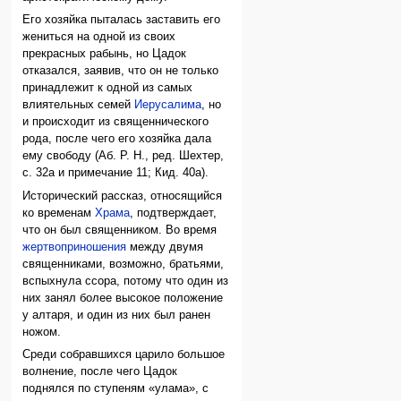
Его хозяйка пыталась заставить его
жениться на одной из своих
прекрасных рабынь, но Цадок
отказался, заявив, что он не только
принадлежит к одной из самых
влиятельных семей
Иерусалима
, но
и происходит из священнического
рода, после чего его хозяйка дала
ему свободу (Аб. Р. Н., ред. Шехтер,
с. 32а и примечание 11; Кид. 40а).
Исторический рассказ, относящийся
ко временам
Храма
, подтверждает,
что он был священником. Во время
жертвоприношения
между двумя
священниками, возможно, братьями,
вспыхнула ссора, потому что один из
них занял более высокое положение
у алтаря, и один из них был ранен
ножом.
Среди собравшихся царило большое
волнение, после чего Цадок
поднялся по ступеням «улама», с