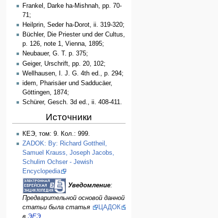
Frankel, Darke ha-Mishnah, pp. 70-
71;
Heilprin, Seder ha-Dorot, ii. 319-320;
Büchler, Die Priester und der Cultus,
p. 126, note 1, Vienna, 1895;
Neubauer, G. T. p. 375;
Geiger, Urschrift, pp. 20, 102;
Wellhausen, I. J. G. 4th ed., p. 294;
idem, Pharisäer und Sadducäer,
Göttingen, 1874;
Schürer, Gesch. 3d ed., ii. 408-411.
Источники
КЕЭ, том: 9. Кол.: 999.
ZADOK: By: Richard Gottheil,
Samuel Krauss, Joseph Jacobs,
Schulim Ochser - Jewish
Encyclopedia
Уведомление
:
Предварительной основой данной
статьи была статья
ЦАДОК
в
ЭЕЭ