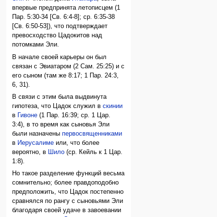
впервые предпринята летописцем (1
Пар. 5:30-34 [Св. 6:4-8]; ср. 6:35-38
[Св. 6:50-53]), что подтверждает
превосходство Цадокитов над
потомками Эли.
В начале своей карьеры он был
связан с Эвиатаром (2 Сам. 25:25) и с
его сыном (там же 8:17; 1 Пар. 24:3,
6, 31).
В связи с этим была выдвинута
гипотеза, что Цадок служил в
скинии
в
Гивоне
(1 Пар. 16:39; ср. 1 Цар.
3:4), в то время как сыновья Эли
были назначены
первосвященниками
в
Иерусалиме
или, что более
вероятно, в
Шило
(ср. Кейль к 1 Цар.
1:8).
Но такое разделение функций весьма
сомнительно; более правдоподобно
предположить, что Цадок постепенно
сравнялся по рангу с сыновьями Эли
благодаря своей удаче в завоевании