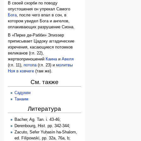
В своей скорби по поводу
опустошения он упрекал Самого
Бога
, после чего впал в сон, в
котором увидел Бога и ангелов,
оплакивающих разрушение Сиона.
В «Пирке де-Рабби» Элиэзер
приписывает Цадоку аггадические
изречения, касающиеся потомков
великанов (гл. 22),
жертвоприношений
Каина
и
Авеля
(гл. 11),
потопа
(гл. 23) и
молитвы
Ноя в ковчеге
(там же).
См. также
Садукеи
Танаим
Литература
Bacher, Ag. Tan. i. 43-46;
Derenbourg, Hist. pp. 342-344;
Zacuto, Sefer Yuḥasin ha-Shalom,
ed. Filipowski, pp. 32a, 76a, b;