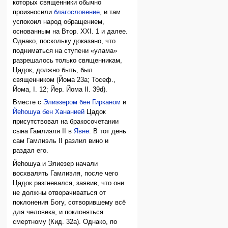
которых священники обычно
произносили
благословение
, и там
успокоил народ обращением,
основанным на Втор. XXI. 1 и далее.
Однако, поскольку доказано, что
подниматься на ступени «улама»
разрешалось только священникам,
Цадок, должно быть, был
священником (Йома 23а; Тосеф.,
Йома, I. 12; Йер. Йома II. 39d).
Вместе с
Элиэзером бен Гирканом
и
Йеhошуа бен Хананией
Цадок
присутствовал на бракосочетании
сына Гамлиэля II в
Явне
. В тот день
сам Гамлиэль II разлил вино и
раздал его.
Йеhошуа и Элиезер начали
восхвалять Гамлиэля, после чего
Цадок разгневался, заявив, что они
не должны отворачиваться от
поклонения Богу, сотворившему всё
для человека, и поклоняться
смертному (Кид. 32а). Однако, по