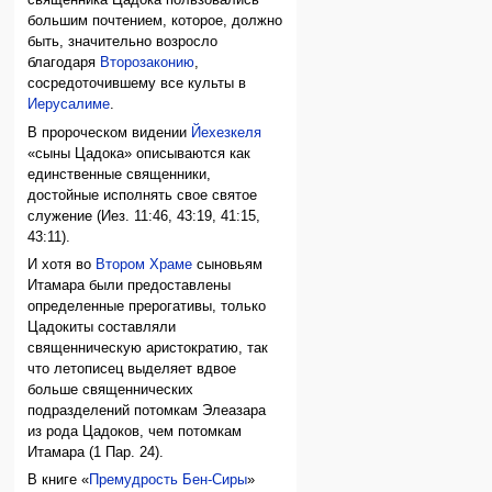
священника Цадока пользовались
большим почтением, которое, должно
быть, значительно возросло
благодаря
Второзаконию
,
сосредоточившему все культы в
Иерусалиме
.
В пророческом видении
Йехезкеля
«сыны Цадока» описываются как
единственные священники,
достойные исполнять свое святое
служение (Иез. 11:46, 43:19, 41:15,
43:11).
И хотя во
Втором Храме
сыновьям
Итамара были предоставлены
определенные прерогативы, только
Цадокиты составляли
священническую аристократию, так
что летописец выделяет вдвое
больше священнических
подразделений потомкам Элеазара
из рода Цадоков, чем потомкам
Итамара (1 Пар. 24).
В книге «
Премудрость Бен-Сиры
»