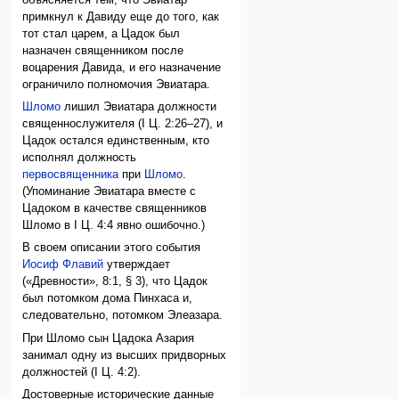
примкнул к Давиду еще до того, как
тот стал царем, а Цадок был
назначен священником после
воцарения Давида, и его назначение
ограничило полномочия Эвиатара.
Шломо
лишил Эвиатара должности
священнослужителя (I Ц. 2:26–27), и
Цадок остался единственным, кто
исполнял должность
первосвященника
при
Шломо
.
(Упоминание Эвиатара вместе с
Цадоком в качестве священников
Шломо в I Ц. 4:4 явно ошибочно.)
В своем описании этого события
Иосиф Флавий
утверждает
(«Древности», 8:1, § 3), что Цадок
был потомком дома Пинхаса и,
следовательно, потомком Элеазара.
При Шломо сын Цадока Азария
занимал одну из высших придворных
должностей (I Ц. 4:2).
Достоверные исторические данные