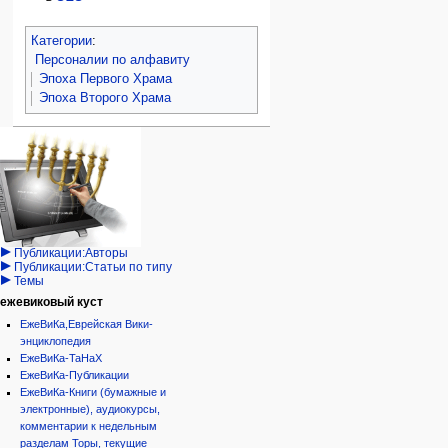
Категории
:
Персоналии по алфавиту
Эпоха Первого Храма
Эпоха Второго Храма
Навигация
персональные инструменты
действия на странице
категории
Израиль:Страна и
войти
статья
государство
запрос
обсуждение
Иудаизм
учётной
читать
Народ
записи
просмотр
Проекты
кода
Проекты/Участники/
дополнения
история
Публикации:Авторы
Публикации:Статьи по типу
Темы
ежевиковый куст
ЕжеВиКа,Еврейская Вики-
энциклопедия
ЕжеВиКа-ТаНаХ
ЕжеВиКа-Публикации
ЕжеВиКа-Книги (бумажные и
электронные), аудиокурсы,
комментарии к недельным
разделам Торы, текущие