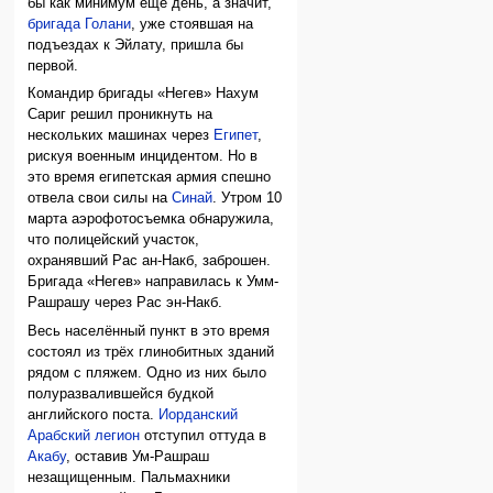
бы как минимум еще день, а значит,
бригада Голани
, уже стоявшая на
подъездах к Эйлату, пришла бы
первой.
Командир бригады «Негев» Нахум
Сариг решил проникнуть на
нескольких машинах через
Египет
,
рискуя военным инцидентом. Но в
это время египетская армия спешно
отвела свои силы на
Синай
. Утром 10
марта аэрофотосъемка обнаружила,
что полицейский участок,
охранявший Рас ан-Накб, заброшен.
Бригада «Негев» направилась к Умм-
Рашрашу через Рас эн-Накб.
Весь населённый пункт в это время
состоял из трёх глинобитных зданий
рядом с пляжем. Одно из них было
полуразвалившейся будкой
английского поста.
Иорданский
Арабский легион
отступил оттуда в
Акабу
, оставив Ум-Рашраш
незащищенным. Пальмахники