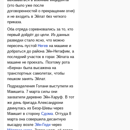
(это было уже после
договоренностей о прекращении огня)
и не входить в Эйлат без четкого
приказа.
Оба отряда соревновались за то, кто
первый дойдёт до цели. Из данных
разведки стало ясно, что можно
пересечь пустой
Негев
на машине и
добраться до района Эйн-Нетафим, а
последний участок в горах Эйлата на
машине не проехать. Поэтому рота
«Берна» была высажена на
транспортных самолетах, чтобы
пешком занять Эйлат.
Подразделения Голани выступили из
Мамшита. 7 марта силы они
захватили деревню Эйн-Харуф. В тот
же день бригада Александрони
двинулась из Беэр-Шевы через
Мамшит в сторону
Сдома
. Оттуда 8
марта она совершила десантную
высадку возле
Эйн-Геди
через