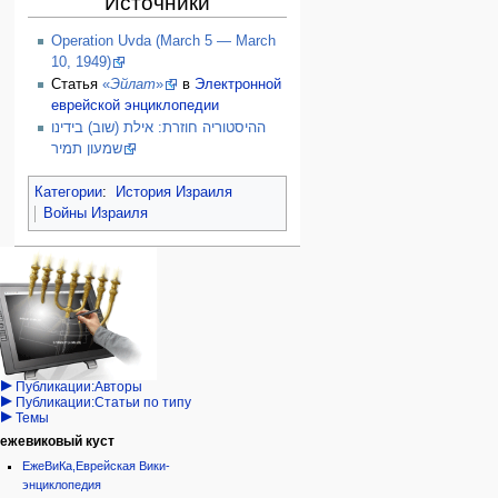
Источники
Operation Uvda (March 5 — March
10, 1949)
Статья
«
Эйлат
»
в
Электронной
еврейской энциклопедии
ההיסטוריה חוזרת: אילת (שוב) בידינו
שמעון תמיר
Категории
:
История Израиля
Войны Израиля
Навигация
персональные инструменты
действия на странице
категории
Израиль:Страна и
войти
статья
государство
запрос
обсуждение
Иудаизм
учётной
читать
Народ
записи
просмотр
Проекты
кода
Проекты/Участники/
дополнения
история
Публикации:Авторы
Публикации:Статьи по типу
Темы
ежевиковый куст
ЕжеВиКа,Еврейская Вики-
энциклопедия