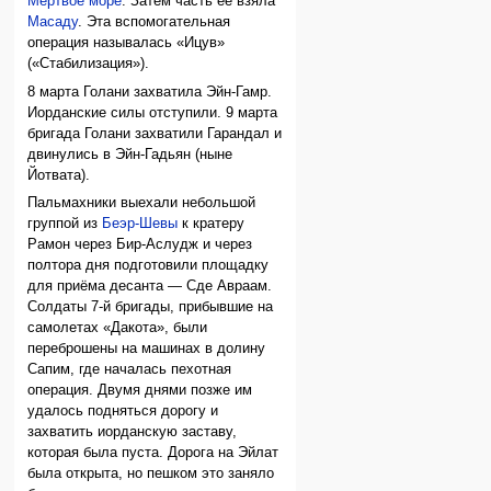
Мёртвое море
. Затем часть её взяла
Масаду
. Эта вспомогательная
операция называлась «Ицув»
(«Стабилизация»).
8 марта Голани захватила Эйн-Гамр.
Иорданские силы отступили. 9 марта
бригада Голани захватили Гарандал и
двинулись в Эйн-Гадьян (ныне
Йотвата).
Пальмахники выехали небольшой
группой из
Беэр-Шевы
к кратеру
Рамон через Бир-Аслудж и через
полтора дня подготовили площадку
для приёма десанта — Сде Авраам.
Солдаты 7-й бригады, прибывшие на
самолетах «Дакота», были
переброшены на машинах в долину
Сапим, где началась пехотная
операция. Двумя днями позже им
удалось подняться дорогу и
захватить иорданскую заставу,
которая была пуста. Дорога на Эйлат
была открыта, но пешком это заняло