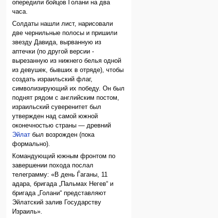
опередили бойцов Голани на два
часа.
Солдаты нашли лист, нарисовали
две чернильные полосы и пришили
звезду Давида, вырванную из
аптечки (по другой версии -
вырезанную из нижнего белья одной
из девушек, бывших в отряде), чтобы
создать израильский флаг,
символизирующий их победу. Он был
поднят рядом с английским постом,
израильский суверенитет был
утвержден над самой южной
оконечностью страны — древний
Эйлат
был возрожден (пока
формально).
Командующий южным фронтом по
завершении похода послал
телеграмму: «В день Ѓаганы, 11
адара, бригада „Пальмах Негев“ и
бригада „Голани“ представляют
Эйлатский залив Государству
Израиль».