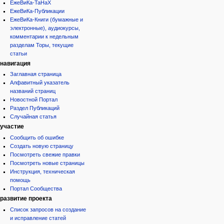
ЕжеВиКа-ТаНаХ
ЕжеВиКа-Публикации
ЕжеВиКа-Книги (бумажные и
электронные), аудиокурсы,
комментарии к недельным
разделам Торы, текущие
статьи
навигация
Заглавная страница
Алфавитный указатель
названий страниц
Новостной Портал
Раздел Публикаций
Случайная статья
участие
Сообщить об ошибке
Создать новую страницу
Посмотреть свежие правки
Посмотреть новые страницы
Инструкция, техническая
помощь
Портал Сообщества
развитие проекта
Список запросов на создание
и исправление статей