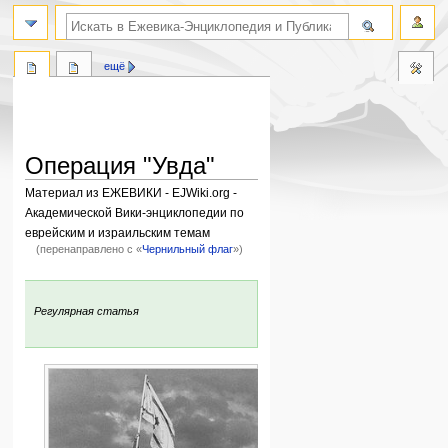
поиск по словам
ещё
Операция "Увда"
Материал из ЕЖЕВИКИ - EJWiki.org -
Академической Вики-энциклопедии по
еврейским и израильским темам
(перенаправлено с «
Чернильный флаг
»)
Перейти
Перейти
к
к
:
Регулярная статья
навигации
поиску