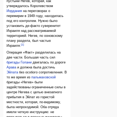
пустыни Негев, которая, как
утверждалось Королевством
Иордания
на переговорах о
перемирии в 1949 году, находилась
под его контролем. Нужно было
установить де-факто суверенитет
Израиля над рассматриваемой
территорией. Негев, по ооновскому
плану раздела, был частью
[1]
Израиля.
Операция «Факт» разделилась на
две части. Большая часть сил
бригады Голани
двигалась по дороге
Арава
и должна была достичь
Эйлата
без особого сопротивления. В
то же время из
пальмаховской
бригады «Негев» были
задействованы ограниченные силы в
центре Негева с целью внезапного
прибытия в Эйлат из гористой
местности, которая, по-видимому,
была непроходимой. Оба отряда
имели четкую инструкцию: не
ввязываться в военные инциденты