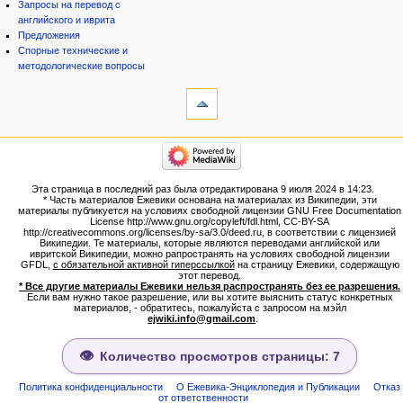
Запросы на перевод с
английского и иврита
Предложения
Спорные технические и
методологические вопросы
инструменты
Ссылки
сюда
Связанные
категории
правки
Израиль:Страна и
Служебные
государство
страницы
Иудаизм
Эта страница в последний раз была отредактирована 9 июля 2024 в 14:23.
Народ
Версия
* Часть материалов Ежевики основана на материалах из Википедии, эти
Проекты
для
материалы публикуется на условиях свободной лицензии GNU Free Documentation
Проекты/Участники/
License http://www.gnu.org/copyleft/fdl.html, CC-BY-SA
печати
дополнения
http://creativecommons.org/licenses/by-sa/3.0/deed.ru, в соответствии с лицензией
Постоянная
Публикации:Авторы
Википедии. Те материалы, которые являются переводами английской или
ивритской Википедии, можно рапространять на условиях свободной лицензии
ссылка
Публикации:Статьи по типу
GFDL,
с обязательной активной гиперссылкой
на страницу Ежевики, содержащую
Темы
Сведения
этот перевод.
о странице
* Все другие материалы Ежевики нельзя распространять без ее разрешения.
ежевиковый куст
Если вам нужно такое разрешение, или вы хотите выяснить статус конкретных
ЕжеВиКа,Еврейская Вики-
материалов, - обратитесь, пожалуйста с запросом на мэйл
ejwiki.info@gmail.com
.
энциклопедия
ЕжеВиКа-ТаНаХ
ЕжеВиКа-Публикации
Количество просмотров страницы: 7
ЕжеВиКа-Книги (бумажные и
электронные), аудиокурсы,
Политика конфиденциальности
О Ежевика-Энциклопедия и Публикации
Отказ
от ответственности
комментарии к недельным