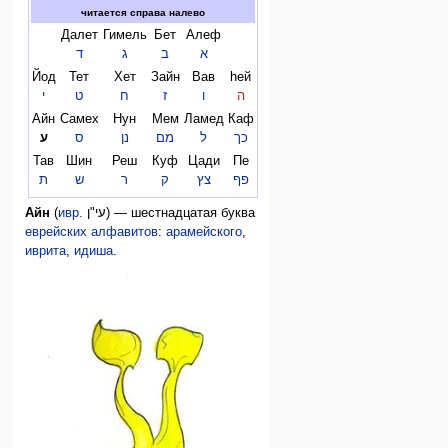
читается справа налево
Далет
Гимель
Бет
Алеф
א
ב
ג
ד
Йод
Тет
Хет
Зайн
Вав
hей
ה
ו
ז
ח
ט
י
Айн
Самех
Нун
Мем
Ламед
Каф
כך
ל
מם
נן
ס
ע
Тав
Шин
Реш
Куф
Цади
Пе
פף
צץ
ק
ר
ש
ת
Айн
(
ивр.
עי"ן
‎) — шестнадцатая буква
еврейских алфавитов
:
арамейского
,
иврита
,
идиша
.