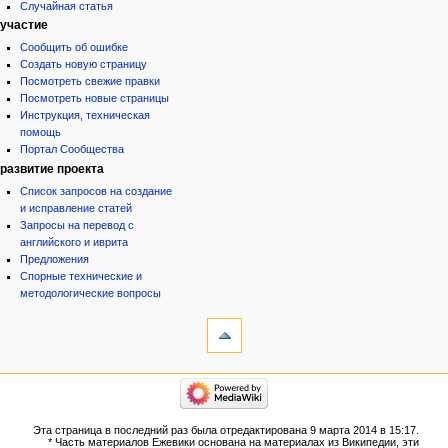
Случайная статья
участие
Сообщить об ошибке
Создать новую страницу
Посмотреть свежие правки
Посмотреть новые страницы
Инструкция, техническая
помощь
Портал Сообщества
развитие проекта
Список запросов на создание
и исправление статей
Запросы на перевод с
английского и иврита
Предложения
Спорные технические и
методологические вопросы
инструменты
Ссылки
сюда
Связанные
категории
правки
Израиль:Страна и
Служебные
государство
страницы
Иудаизм
Эта страница в последний раз была отредактирована 9 марта 2014 в 15:17.
Народ
Версия
* Часть материалов Ежевики основана на материалах из Википедии, эти