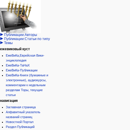
Навигация
персональные инструменты
действия на странице
категории
Израиль:Страна и
войти
статья
государство
запрос
обсуждение
Иудаизм
учётной
читать
Народ
записи
просмотр
Проекты
кода
Проекты/Участники/
дополнения
история
Публикации:Авторы
Публикации:Статьи по типу
Темы
ежевиковый куст
ЕжеВиКа,Еврейская Вики-
энциклопедия
ЕжеВиКа-ТаНаХ
ЕжеВиКа-Публикации
ЕжеВиКа-Книги (бумажные и
электронные), аудиокурсы,
комментарии к недельным
разделам Торы, текущие
статьи
навигация
Заглавная страница
Алфавитный указатель
названий страниц
Новостной Портал
Раздел Публикаций