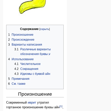
Содержание
1
Произношение
2
Происхождение
3
Варианты написания
3.1
Различные варианты
обозначения буквы ע
4
Использование
4.1
Числительное
4.2
Сокращения
4.3
Идиомы с буквой айн
5
Примечания
6
См. также
Произношение
Современный
иврит
утратил
[1]
гортанное произношение буквы айн
,