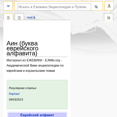
поиск по словам
ещё
Аин (буква
еврейского
алфавита)
Материал из ЕЖЕВИКИ - EJWiki.org -
Академической Вики-энциклопедии по
еврейским и израильским темам
Перейти
Перейти
к
к
:
Регулярная статья
навигации
поиску
ьи:
Raphael
ния:
09/03/2013
Еврейский алфавит