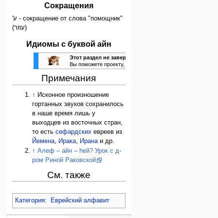
Сокращения
'ע - сокращение от слова "помощник"
(עוזר)
Идиомы с буквой айн
Этот раздел не завершён.
Вы поможете проекту, исправив и дополнив его.
Примечания
↑
Исконное произношение
гортанных звуков сохранилось
в наше время лишь у
выходцев из восточных стран,
то есть
сефардских
евреев из
Йемена
,
Ирака
,
Ирана
и др.
↑
Алеф – айн – hей? Урок с д-
ром Риной Раковской
См. также
Категория
:
Еврейский алфавит