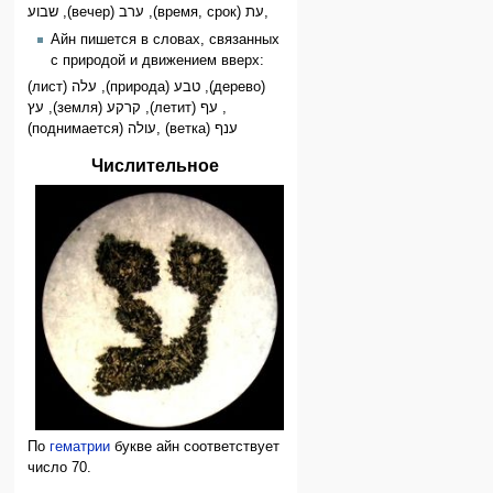
שבוע ,(вечер) ערב ,(время, срок) עת,
Айн пишется в словах, связанных
с природой и движением вверх:
(лист) עלה ,(природа) טבע ,(дерево)
עץ ,(земля) קרקע ,(летит) עף ,
(поднимается) עולה, (ветка) ענף
Числительное
По
гематрии
букве айн соответствует
число 70.