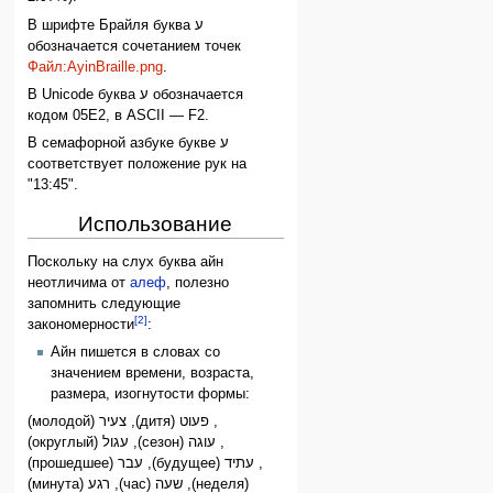
В шрифте Брайля буква ע
обозначается сочетанием точек
Файл:AyinBraille.png
.
В Unicode буква ע обозначается
кодом 05E2, в ASCII — F2.
В семафорной азбуке букве ע
соответствует положение рук на
"13:45".
Использование
Поскольку на слух буква айн
неотличима от
алеф
, полезно
запомнить следующие
[2]
закономерности
:
Айн пишется в словах со
значением времени, возраста,
размера, изогнутости формы:
(молодой) צעיר ,(дитя) פעוט ,
(округлый) עגול ,(сезон) עוגה ,
(прошедшее) עבר ,(будущее) עתיד ,
(минута) רגע ,(час) שעה ,(неделя)