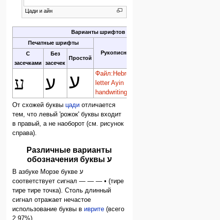
Цади и айн
Варианты шрифтов
Печатные шрифты
Рукописный
Шрифт
Раши
С
Без
Простой
засечками
засечек
Файл:Hebrew
Файл:Hebrew
ע
ע
ע
letter Ayin
letter Ayin
handwriting.svg
Rashi.png
От схожей буквы
цади
отличается
тем, что левый 'рожок' буквы входит
в правый, а не наоборот (см. рисунок
справа).
Различные варианты
обозначения буквы ע
В азбуке Морзе букве ע
соответствует сигнал — — — • (тире
тире тире точка). Столь длинный
сигнал отражает нечастое
использование буквы в
иврите
(всего
2.97%).