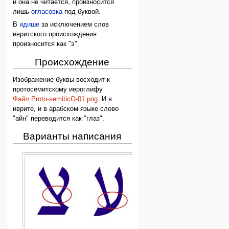
и она не читается, произносится
лишь
огласовка
под буквой.
В
идише
за исключением слов
ивритского происхождения
произносится как "э".
Происхождение
Изображение буквы восходит к
протосемитскому иероглифу
Файл:Proto-semiticO-01.png
. И в
иврите, и в арабском языке слово
"айн" переводится как "глаз".
Варианты написания