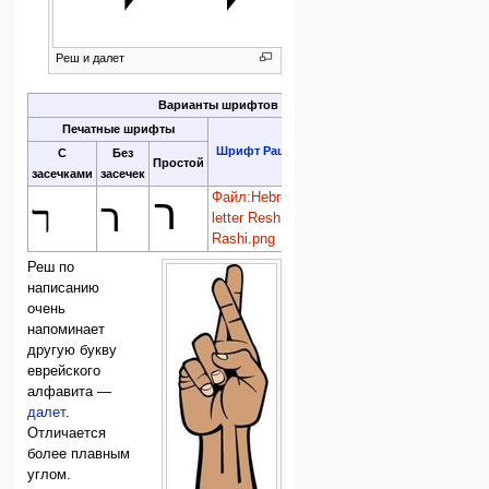
Реш и далет
Варианты шрифтов
Печатные шрифты
Шрифт Раши
Рукописный
С
Без
Простой
засечками
засечек
Файл:Hebrew
Файл:Hebrew
ר
ר
ר
letter Resh
letter Resh
Rashi.png
handwriting.svg
Реш по
написанию
очень
напоминает
другую букву
еврейского
алфавита —
далет
.
Отличается
более плавным
углом.