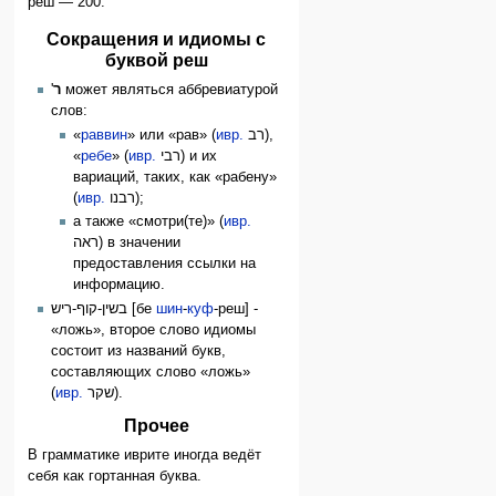
реш — 200.
Сокращения и идиомы с
буквой реш
'
ר
может являться аббревиатурой
слов:
«
раввин
» или «рав» (
ивр.
רב
‎),
«
ребе
» (
ивр.
רבי
‎) и их
вариаций, таких, как «рабену»
(
ивр.
רבנו
‎);
а также «смотри(те)» (
ивр.
ראה
‎) в значении
предоставления ссылки на
информацию.
בשין-קוף-ריש [бе
шин
-
куф
-реш] -
«ложь», второе слово идиомы
состоит из названий букв,
составляющих слово «ложь»
(
ивр.
שקר
‎).
Прочее
В грамматике иврите иногда ведёт
себя как гортанная буква.