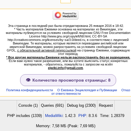
сюда
Связанные
категории
правки
Израиль:Страна и
Служебные
государство
страницы
Иудаизм
Эта страница в последний раз была отредактирована 25 января 2016 в 18:42.
Народ
Версия
* Часть материалов Ежевики основана на материалах из Википедии, эти
Проекты
для
материалы публикуется на условиях свободной лицензии GNU Free Documentation
Проекты/Участники/
License http://www.gnu.org/copyleft/fdl.html, CC-BY-SA
печати
дополнения
http://creativecommons.org/licenses/by-sa/3.0/deed.ru, в соответствии с лицензией
Постоянная
Публикации:Авторы
Википедии. Те материалы, которые являются переводами английской или
ивритской Википедии, можно рапространять на условиях свободной лицензии
ссылка
Публикации:Статьи по типу
GFDL,
с обязательной активной гиперссылкой
на страницу Ежевики, содержащую
Темы
Сведения
этот перевод.
о странице
* Все другие материалы Ежевики нельзя распространять без ее разрешения.
ежевиковый куст
Если вам нужно такое разрешение, или вы хотите выяснить статус конкретных
ЕжеВиКа,Еврейская Вики-
материалов, - обратитесь, пожалуйста с запросом на мэйл
ejwiki.info@gmail.com
.
энциклопедия
ЕжеВиКа-ТаНаХ
ЕжеВиКа-Публикации
Количество просмотров страницы: 8
ЕжеВиКа-Книги (бумажные и
электронные), аудиокурсы,
Политика конфиденциальности
О Ежевика-Энциклопедия и Публикации
Отказ
от ответственности
комментарии к недельным
разделам Торы, текущие
статьи
Console (1)
Queries (691)
Debug log (2300)
Request
навигация
PHP includes (1339)
MediaWiki
: 1.42.3
PHP
: 8.3.6
Time: 1.28379
Заглавная страница
Алфавитный указатель
Memory: 7,58 МБ (Peak: 7,69 МБ)
названий страниц
Новостной Портал