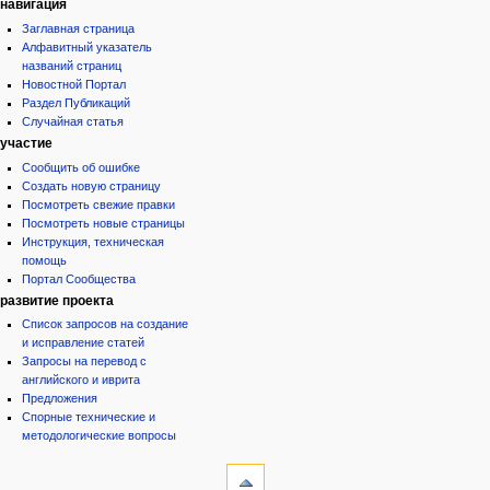
навигация
Заглавная страница
Алфавитный указатель
названий страниц
Новостной Портал
Раздел Публикаций
Случайная статья
участие
Сообщить об ошибке
Создать новую страницу
Посмотреть свежие правки
Посмотреть новые страницы
Инструкция, техническая
помощь
Портал Сообщества
развитие проекта
Список запросов на создание
и исправление статей
Запросы на перевод с
английского и иврита
Предложения
Спорные технические и
методологические вопросы
инструменты
Ссылки