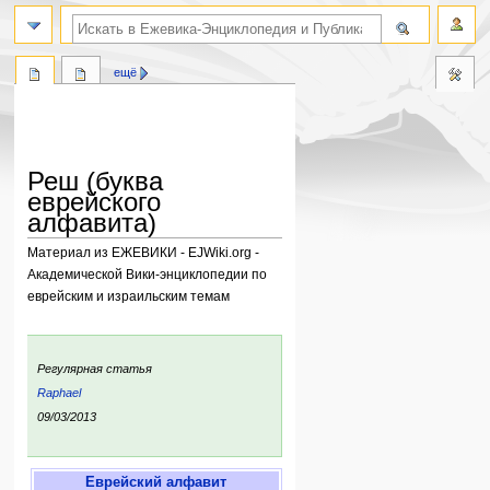
поиск по словам
ещё
Реш (буква
еврейского
алфавита)
Материал из ЕЖЕВИКИ - EJWiki.org -
Академической Вики-энциклопедии по
еврейским и израильским темам
Перейти
Перейти
к
к
:
Регулярная статья
навигации
поиску
ьи:
Raphael
ния:
09/03/2013
Еврейский алфавит