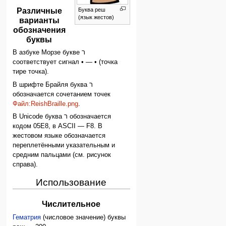
Различные
Буква реш
(язык жестов)
варианты
обозначения
буквы
В азбуке Морзе букве ר
соответствует сигнал • — • (точка
тире точка).
В шрифте Брайля буква ר
обозначается сочетанием точек
Файл:ReishBraille.png
.
В Unicode буква ר обозначается
кодом 05E8, в ASCII — F8. В
жестовом языке обозначается
переплетёнными указательным и
средним пальцами (см. рисунок
справа).
Использование
Числительное
Гематрия
(числовое значение) буквы