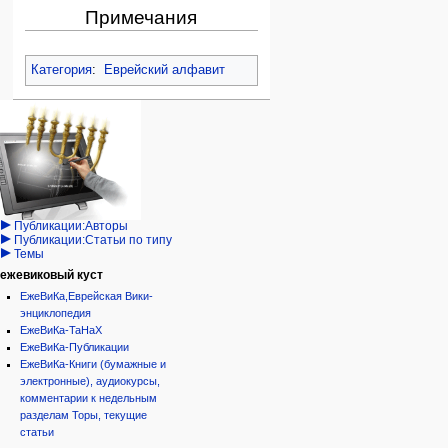
Примечания
Категория
:
Еврейский алфавит
Навигация
персональные инструменты
действия на странице
категории
Израиль:Страна и
войти
статья
государство
запрос
обсуждение
Иудаизм
учётной
читать
Народ
записи
просмотр
Проекты
кода
Проекты/Участники/
дополнения
история
Публикации:Авторы
Публикации:Статьи по типу
Темы
ежевиковый куст
ЕжеВиКа,Еврейская Вики-
энциклопедия
ЕжеВиКа-ТаНаХ
ЕжеВиКа-Публикации
ЕжеВиКа-Книги (бумажные и
электронные), аудиокурсы,
комментарии к недельным
разделам Торы, текущие
статьи