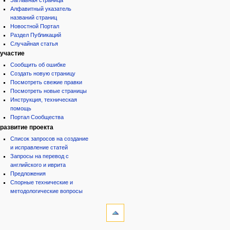
Алфавитный указатель
названий страниц
Новостной Портал
Раздел Публикаций
Случайная статья
участие
Сообщить об ошибке
Создать новую страницу
Посмотреть свежие правки
Посмотреть новые страницы
Инструкция, техническая
помощь
Портал Сообщества
развитие проекта
Список запросов на создание
и исправление статей
Запросы на перевод с
английского и иврита
Предложения
Спорные технические и
методологические вопросы
инструменты
Ссылки
сюда
Связанные