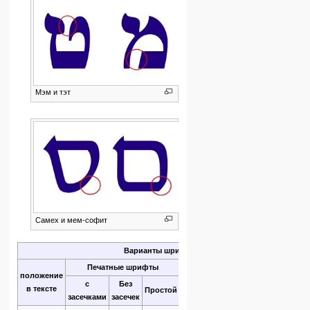
Мэм и тэт
Самех и мем-софит
Варианты шрифтов
Печатные шрифты
положение
Рукописный
Шрифт
Раши
с
Без
в тексте
Простой
засечками
засечек