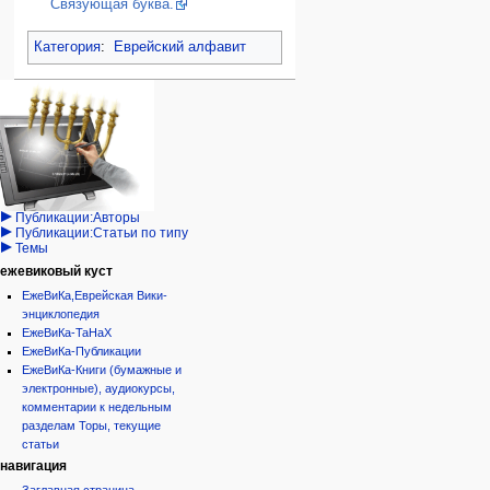
Связующая буква.
Категория
:
Еврейский алфавит
Навигация
персональные инструменты
действия на странице
категории
Израиль:Страна и
войти
статья
государство
запрос
обсуждение
Иудаизм
учётной
читать
Народ
записи
просмотр
Проекты
кода
Проекты/Участники/
дополнения
история
Публикации:Авторы
Публикации:Статьи по типу
Темы
ежевиковый куст
ЕжеВиКа,Еврейская Вики-
энциклопедия
ЕжеВиКа-ТаНаХ
ЕжеВиКа-Публикации
ЕжеВиКа-Книги (бумажные и
электронные), аудиокурсы,
комментарии к недельным
разделам Торы, текущие
статьи
навигация
Заглавная страница