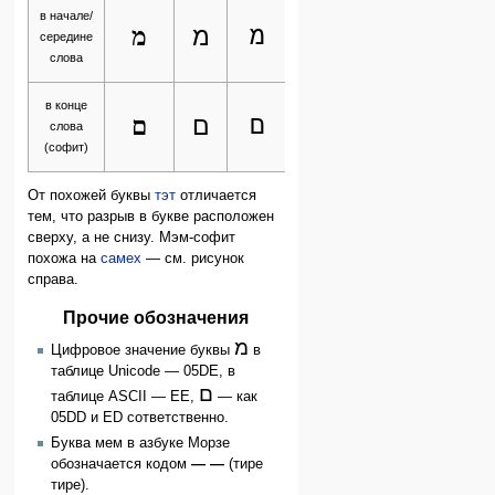
Файл:Hebrew
Файл:Hebrew
в начале/
letter Mem-
מ
מ
מ
letter Mem
середине
nonfinal
handwriting.svg
слова
Rashi.png
Файл:Hebrew
Файл:Hebrew
в конце
letter Mem-
ם
ם
ם
letter Mem-final
слова
final
handwriting.svg
(софит)
Rashi.png
От похожей буквы
тэт
отличается
тем, что разрыв в букве расположен
сверху, а не снизу. Мэм-софит
похожа на
самех
— см. рисунок
справа.
Прочие обозначения
מ
Цифровое значение буквы
в
таблице Unicode — 05DE, в
ם
таблице ASCII — EE,
— как
05DD и ЕD сответственно.
Буква мем в азбуке Морзе
обозначается кодом
— —
(тире
тире).