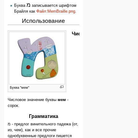
מ
Буква
записывается шрифтом
Брайля как
Файл:MemBraille.png
.
Использование
Числительное
Буква "мем"
Числовое значение буквы
мем
-
сорок.
Грамматика
מ - предлог винительного падежа (от,
из, чем), как и все прочие
однобуквенные предлоги пишется