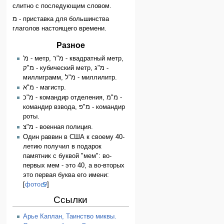
слитно с последующим словом.
מ - приставка для большинства
глаголов настоящего времени.
Разное
'מ - метр, מ"ר - квадратный метр,
מ"ק - кубический метр, מ"ג -
миллиграмм, מ"ל - миллилитр.
מ"א - магистр.
מ"כ - командир отделения, מ"מ -
командир взвода, מ"פ - командир
роты.
מ"צ - военная полиция.
Один раввин в США к своему 40-
летию получил в подарок
памятник с буквой "мем": во-
первых мем - это 40, а во-вторых
это первая буква его имени:
[
фото
]
Ссылки
Арье Каплан, Таинство миквы.