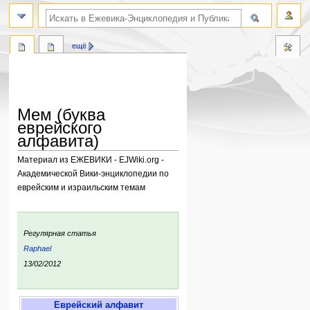
поиск по словам
ещё
Мем (буква
еврейского
алфавита)
Материал из ЕЖЕВИКИ - EJWiki.org -
Академической Вики-энциклопедии по
еврейским и израильским темам
Перейти
Перейти
к
к
:
Регулярная статья
навигации
поиску
ьи:
Raphael
ния:
13/02/2012
Еврейский алфавит