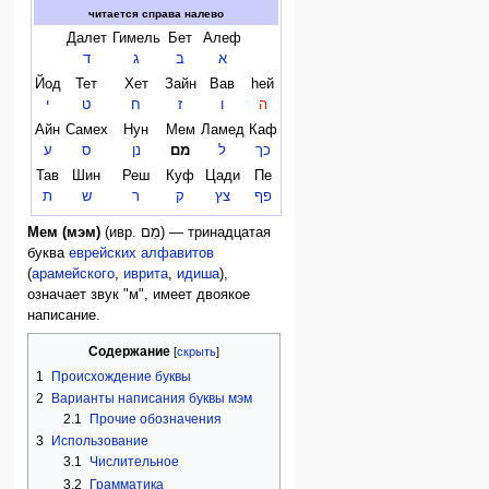
читается справа налево
Далет
Гимель
Бет
Алеф
א
ב
ג
ד
Йод
Тет
Хет
Зайн
Вав
hей
ה
ו
ז
ח
ט
י
Айн
Самех
Нун
Мем
Ламед
Каф
כך
ל
מם
נן
ס
ע
Тав
Шин
Реш
Куф
Цади
Пе
פף
צץ
ק
ר
ש
ת
Мем (мэм)
(ивр. מֵם) — тринадцатая
буква
еврейских алфавитов
(
арамейского
,
иврита
,
идиша
),
означает звук "м", имеет двоякое
написание.
Содержание
1
Происхождение буквы
2
Варианты написания буквы мэм
2.1
Прочие обозначения
3
Использование
3.1
Числительное
3.2
Грамматика