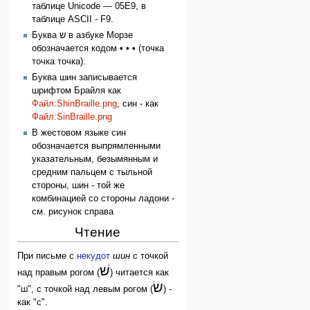
таблице Unicode — 05E9, в
таблице ASCII - F9.
Буква ש в азбуке Морзе
обозначается кодом
• • •
(точка
точка точка).
Буква шин записывается
шрифтом Брайля как
Файл:ShinBraille.png
, син - как
Файл:SinBraille.png
В жестовом языке син
обозначается выпрямленными
указательным, безымянным и
средним пальцем с тыльной
стороны, шин - той же
комбинацией со стороны ладони -
см. рисунок справа
Чтение
При письме с
некудот
шин
с точкой
שׁ
над правым рогом (
) читается как
שׂ
"ш", с точкой над левым рогом (
) -
как "с".