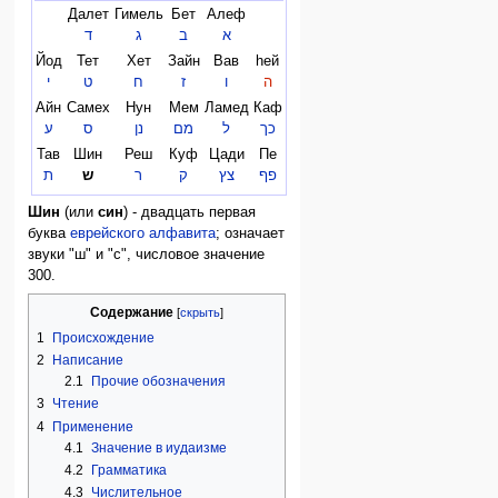
Далет
Гимель
Бет
Алеф
א
ב
ג
ד
Йод
Тет
Хет
Зайн
Вав
hей
ה
ו
ז
ח
ט
י
Айн
Самех
Нун
Мем
Ламед
Каф
כך
ל
מם
נן
ס
ע
Тав
Шин
Реш
Куф
Цади
Пе
פף
צץ
ק
ר
ש
ת
Шин
(или
син
) - двадцать первая
буква
еврейского алфавита
; означает
звуки "ш" и "с", числовое значение
300.
Содержание
1
Происхождение
2
Написание
2.1
Прочие обозначения
3
Чтение
4
Применение
4.1
Значение в иудаизме
4.2
Грамматика
4.3
Числительное