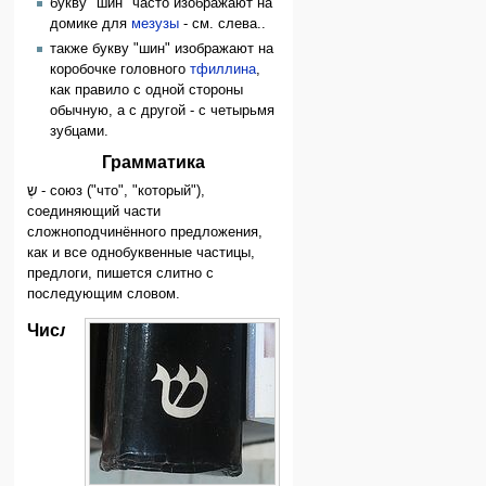
букву "шин" часто изображают на
домике для
мезузы
- см. слева..
также букву "шин" изображают на
коробочке головного
тфиллина
,
как правило с одной стороны
обычную, а с другой - с четырьмя
зубцами.
Грамматика
שֶ - союз ("что", "который"),
соединяющий части
сложноподчинённого предложения,
как и все однобуквенные частицы,
предлоги, пишется слитно с
последующим словом.
Числительное