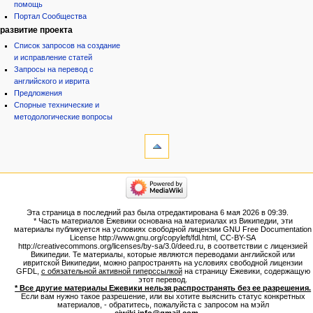
помощь
Портал Сообщества
развитие проекта
Список запросов на создание
и исправление статей
Запросы на перевод с
английского и иврита
Предложения
Спорные технические и
методологические вопросы
инструменты
Ссылки
сюда
Связанные
категории
правки
Израиль:Страна и
Служебные
государство
страницы
Иудаизм
Эта страница в последний раз была отредактирована 6 мая 2026 в 09:39.
Народ
Версия
* Часть материалов Ежевики основана на материалах из Википедии, эти
Проекты
для
материалы публикуется на условиях свободной лицензии GNU Free Documentation
Проекты/Участники/
License http://www.gnu.org/copyleft/fdl.html, CC-BY-SA
печати
дополнения
http://creativecommons.org/licenses/by-sa/3.0/deed.ru, в соответствии с лицензией
Постоянная
Публикации:Авторы
Википедии. Те материалы, которые являются переводами английской или
ивритской Википедии, можно рапространять на условиях свободной лицензии
ссылка
Публикации:Статьи по типу
GFDL,
с обязательной активной гиперссылкой
на страницу Ежевики, содержащую
Темы
Сведения
этот перевод.
о странице
* Все другие материалы Ежевики нельзя распространять без ее разрешения.
ежевиковый куст
Если вам нужно такое разрешение, или вы хотите выяснить статус конкретных
ЕжеВиКа,Еврейская Вики-
материалов, - обратитесь, пожалуйста с запросом на мэйл