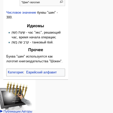
"Шин"-логотип
Числовое значение
буквы "шин" -
300.
Идиомы
שְעַת הַשִין - час "икс", решающий
час, время начала операции;
קרַב שִין בְּשִין - танковый бой.
Прочее
Буква "шин" используется как
логотип книгоиздательства "Шокен".
Категория
:
Еврейский алфавит
Навигация
персональные инструменты
действия на странице
категории
Израиль:Страна и
войти
статья
государство
запрос
обсуждение
Иудаизм
учётной
читать
Народ
записи
просмотр
Проекты
кода
Проекты/Участники/
дополнения
история
Публикации:Авторы