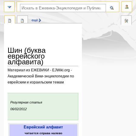
поиск по словам
ещё
Шин (буква
еврейского
алфавита)
Материал из ЕЖЕВИКИ - EJWiki.org -
Академической Вики-энциклопедии по
еврейским и израильским темам
Перейти
Перейти
к
к
:
Регулярная статья
навигации
поиску
ния:
06/02/2012
Еврейский алфавит
читается справа налево