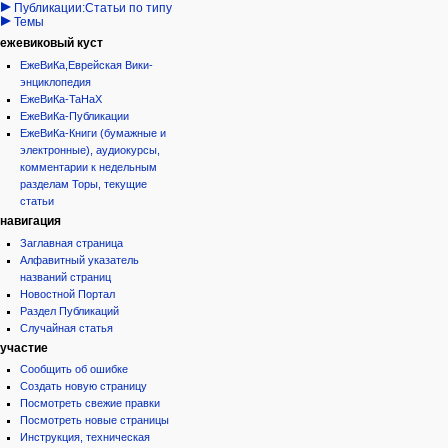
Публикации:Статьи по типу
Темы
ежевиковый куст
ЕжеВиКа,Еврейская Вики-
энциклопедия
ЕжеВиКа-ТаНаХ
ЕжеВиКа-Публикации
ЕжеВиКа-Книги (бумажные и
электронные), аудиокурсы,
комментарии к недельным
разделам Торы, текущие
статьи
навигация
Заглавная страница
Алфавитный указатель
названий страниц
Новостной Портал
Раздел Публикаций
Случайная статья
участие
Сообщить об ошибке
Создать новую страницу
Посмотреть свежие правки
Посмотреть новые страницы
Инструкция, техническая