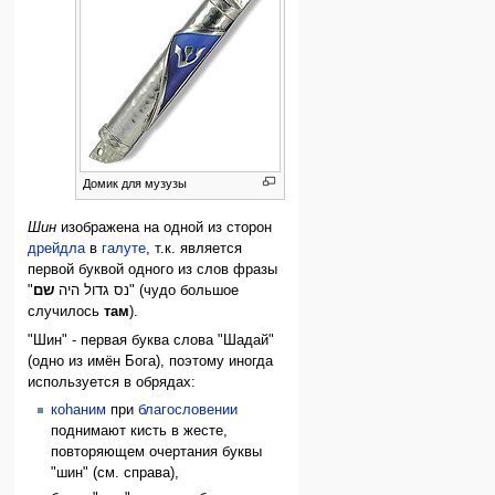
Домик для музузы
Шин
изображена на одной из сторон
дрейдла
в
галуте
, т.к. является
первой буквой одного из слов фразы
שם
"נס גדול היה
" (чудо большое
случилось
там
).
"Шин" - первая буква слова "Шадай"
(одно из имён Бoга), поэтому иногда
используется в обрядах:
коhаним
при
благословении
поднимают кисть в жесте,
повторяющем очертания буквы
"шин" (см. справа),