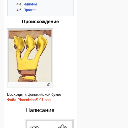
4.4
Идиомы
4.5
Прочее
Происхождение
Восходит к финикийской букве
Файл:PhoenicianS-01.png
.
Написание