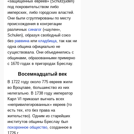
«защищённых евреев» (Schutzjuden)
под покровительством либо
имперских, либо городских властей.
Они были сгруппированы по месту
происхождения в конгрегации
различных
синагог
(«шулен»,
Schulen), образуя свободный союз
без
раввина
или
кладбища
, так как ни
одна община официально не
существовала. Они объединились с
общинами, образованными примерно
с 1670 годах в пригородах Бреслау.
Восемнадцатый век
В 1722 году около 775 евреев жили
во Вроцлаве, большинство из них
нелегально. В 1738 году император
Карл VI приказал выгнать всех
«непривилегированных» евреев (то
есть тех, кто без права на
жительство). Одним из старейших
институтов общины Бреслау был
похоронное общество
, созданное в
1726 г.