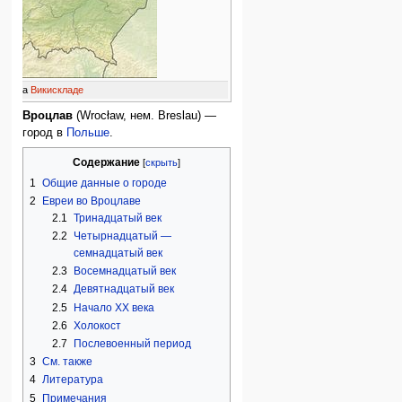
лав
на
Викискладе
Вроцлав
(Wrocław, нем. Breslau) —
город в
Польше
.
Содержание
1
Общие данные о городе
2
Евреи во Вроцлаве
2.1
Тринадцатый век
2.2
Четырнадцатый —
семнадцатый век
2.3
Восемнадцатый век
2.4
Девятнадцатый век
2.5
Начало XX века
2.6
Холокост
2.7
Послевоенный период
3
См. также
4
Литература
5
Примечания