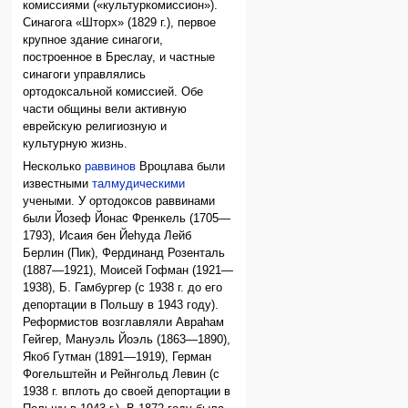
комиссиями («культуркомиссион»).
Синагога «Шторх» (1829 г.), первое
крупное здание синагоги,
построенное в Бреслау, и частные
синагоги управлялись
ортодоксальной комиссией. Обе
части общины вели активную
еврейскую религиозную и
культурную жизнь.
Несколько
раввинов
Вроцлава были
известными
талмудическими
учеными. У ортодоксов раввинами
были Йозеф Йонас Френкель (1705—
1793), Исаия бен Йеhуда Лейб
Берлин (Пик), Фердинанд Розенталь
(1887—1921), Моисей Гофман (1921—
1938), Б. Гамбургер (с 1938 г. до его
депортации в Польшу в 1943 году).
Реформистов возглавляли Авраhам
Гейгер, Мануэль Йоэль (1863—1890),
Якоб Гутман (1891—1919), Герман
Фогельштейн и Рейнгольд Левин (с
1938 г. вплоть до своей депортации в