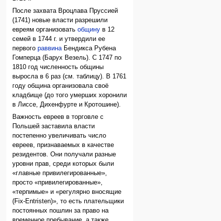
После захвата Вроцлава Пруссией
(1741) новые власти разрешили
евреям организовать
общину
в 12
семей в 1744 г. и утвердили ее
первого
раввина
Бендикса Рубена
Гомперца (Барух Везель). С 1747 по
1810 год численность общины
выросла в 6 раз (см. таблицу). В 1761
году община организовала своё
кладбище (до того умерших хоронили
в Лиссе, Дихенфурте и Кротошине).
Важность евреев в торговле с
Польшей заставила власти
постепенно увеличивать число
евреев, признаваемых в качестве
резидентов. Они получали разные
уровни прав, среди которых были
«главные привилегированные»,
просто «привилегированные»,
«терпимые» и «регулярно вносящие
(Fix-Entristen)», то есть плательщики
постоянных пошлин за право на
временное пребывание, а также