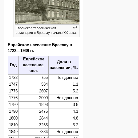
Еврейская теологическая
семинария в Бреслау, начало XX века.
Еврейское население Бреслау в
1722—1939 гг.
Еврейское
Доля в
Год
население,
населении, %.
чел.
1722
755
Нет данных
1747
534
1.1
1775
2607
5.2
1776
2000
Нет данных
1780
1898
3.8
1790
2476
4.1
1800
2844
4.8
1810
3255
5.2
1849
7384
Нет данных