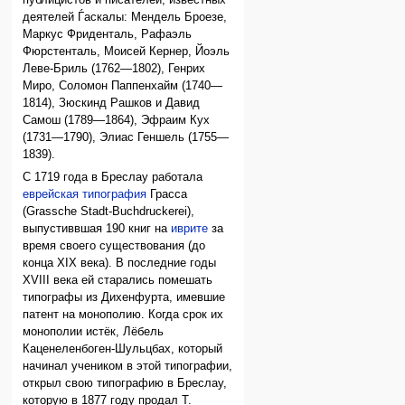
публицистов и писателей, известных
деятелей Ѓаскалы: Мендель Броезе,
Маркус Фриденталь, Рафаэль
Фюрстенталь, Моисей Кернер, Йоэль
Леве-Бриль (1762—1802), Генрих
Миро, Соломон Паппенхайм (1740—
1814), Зюскинд Рашков и Давид
Самош (1789—1864), Эфраим Кух
(1731—1790), Элиас Геншель (1755—
1839).
С 1719 года в Бреслау работала
еврейская типография
Грасса
(Grassche Stadt-Buchdruckerei),
выпустиввшая 190 книг на
иврите
за
время своего существования (до
конца XIX века). В последние годы
XVIII века ей старались помешать
типографы из Дихенфурта, имевшие
патент на монополию. Когда срок их
монополии истёк, Лёбель
Каценеленбоген-Шульцбах, который
начинал учеником в этой типографии,
открыл свою типографию в Бреслау,
которую в 1877 году продал Т.