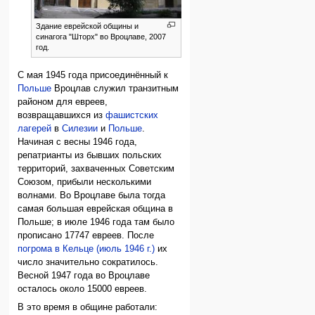
Здание еврейской общины и
синагога "Шторх" во Вроцлаве, 2007
год.
С мая 1945 года присоединённый к
Польше
Вроцлав служил транзитным
районом для евреев,
возвращавшихся из
фашистских
лагерей
в
Силезии
и
Польше
.
Начиная с весны 1946 года,
репатрианты из бывших польских
территорий, захваченных Советским
Союзом, прибыли несколькими
волнами. Во Вроцлаве была тогда
самая большая еврейская община в
Польше; в июле 1946 года там было
прописано 17747 евреев. После
погрома в Кельце (июль 1946 г.)
их
число значительно сократилось.
Весной 1947 года во Вроцлаве
осталось около 15000 евреев.
В это время в общине работали: