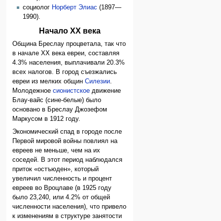
социолог
Норберт Элиас
(1897—
1990).
Начало XX века
Община Бреслау процветала, так что
в начале XX века евреи, составляя
4.3% населения, выплачивали 20.3%
всех налогов. В город съезжались
евреи из мелких общин
Силезии
.
Молодежное
сионистское
движение
Блау-вайс (сине-белые) было
основано в Бреслау Джозефом
Маркусом в 1912 году.
Экономический спад в городе после
Первой мировой войны повлиял на
евреев не меньше, чем на их
соседей. В этот период наблюдался
приток «остъюден», который
увеличил численность и процент
евреев во Вроцлаве (в 1925 году
было 23,240, или 4.2% от общей
численности населения), что привело
к изменениям в структуре занятости