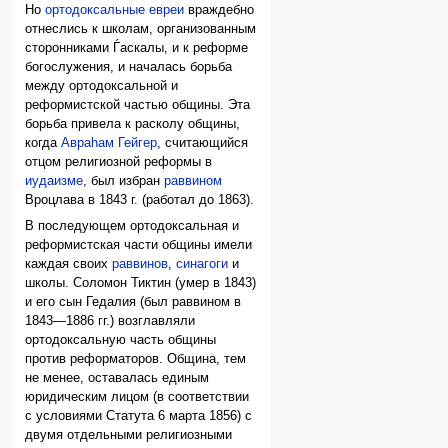
Но
ортодоксальные евреи
враждебно
отнеслись к школам, организованным
сторонниками Ѓаскалы, и к реформе
богослужения, и началась борьба
между ортодоксальной и
реформистской частью общины. Эта
борьба привела к расколу общины,
когда
Авраhам Гейгер
, считающийся
отцом религиозной реформы в
иудаизме
, был избран
раввином
Вроцлава в 1843 г. (работал до 1863).
В последующем ортодоксальная и
реформистская части общины имели
каждая своих
раввинов
,
синагоги
и
школы. Соломон Тиктин (умер в 1843)
и его сын Гедалия (был раввином в
1843—1886 гг.) возглавляли
ортодоксальную часть общины
против реформаторов. Община, тем
не менее, оставалась единым
юридическим лицом (в соответствии
с условиями Статута 6 марта 1856) с
двумя отдельными религиозными