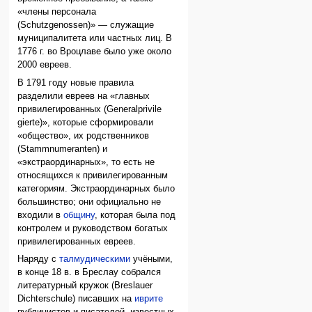
«члены персонала
(Schutzgenossen)» — служащие
муниципалитета или частных лиц. В
1776 г. во Вроцлаве было уже около
2000 евреев.
В 1791 году новые правила
разделили евреев на «главных
привилегированных (Generalprivile
gierte)», которые сформировали
«общество», их родственников
(Stammnumeranten) и
«экстраординарных», то есть не
относящихся к привилегированным
категориям. Экстраординарных было
большинство; они официально не
входили в
общину
, которая была под
контролем и руководством богатых
привилегированных евреев.
Наряду с
талмудическими
учёными,
в конце 18 в. в Бреслау собрался
литературный кружок (Breslauer
Dichterschule) писавших на
иврите