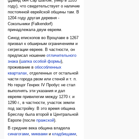
(Давид бен Сар Шалом, умер в 1203
году), что свидетельствует о наличие
постоянной еврейской общины там. В
1204 году другая деревня -
Сокольники (Falkendorf)
принадлежала двум евреям.
Синод епископов во Вроцлаве в 1267
призвал к обширным ограничениям и
сегрегации евреев. В частности, он
предписал ношение
отличительного
знака
(
шапка особой формы
),
проживание в
обособленных
кварталах
, отделенных от остальной
части города рвом или стеной и т. п.
Но герцог Генрих IV Пробус не стал
выполнять эти указания и дал
евреям привилегии между 1270 г. и
1290 г., в частности, участок земли
под застройку. В это время община
Бреслау была второй в Центральной
Европе (после
пражской
).
В средние века община владела
синагогами
,
миквами
и
кладбищами
,