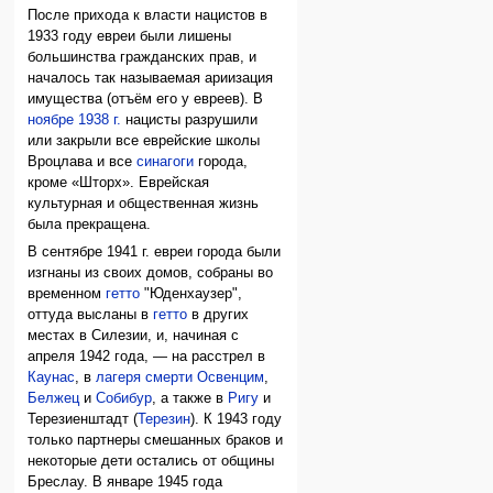
После прихода к власти нацистов в
1933 году евреи были лишены
большинства гражданских прав, и
началось так называемая ариизация
имущества (отъём его у евреев). В
ноябре 1938 г.
нацисты разрушили
или закрыли все еврейские школы
Вроцлава и все
синагоги
города,
кроме «Шторх». Еврейская
культурная и общественная жизнь
была прекращена.
В сентябре 1941 г. евреи города были
изгнаны из своих домов, собраны во
временном
гетто
"Юденхаузер",
оттуда высланы в
гетто
в других
местах в Силезии, и, начиная с
апреля 1942 года, — на расстрел в
Каунас
, в
лагеря смерти
Освенцим
,
Белжец
и
Собибур
, а также в
Ригу
и
Терезиенштадт (
Терезин
). К 1943 году
только партнеры смешанных браков и
некоторые дети остались от общины
Бреслау. В январе 1945 года