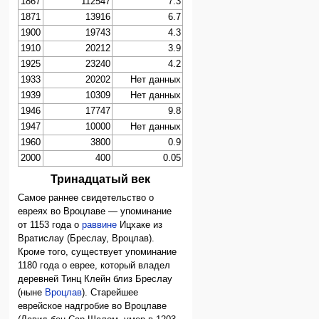
1867
112547
7.3
1871
13916
6.7
1900
19743
4.3
1910
20212
3.9
1925
23240
4.2
1933
20202
Нет данных
1939
10309
Нет данных
1946
17747
9.8
1947
10000
Нет данных
1960
3800
0.9
2000
400
0.05
Тринадцатый век
Самое раннее свидетельство о
евреях во Вроцлаве — упоминание
от 1153 года о
раввине
Ицхаке из
Вратислау (Бреслау, Вроцлав).
Кроме того, существует упоминание
1180 года о еврее, который владел
деревней Тинц Клейн близ Бреслау
(ныне
Вроцлав
). Старейшее
еврейское надгробие во Вроцлаве