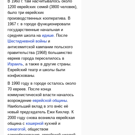
В 1960 г. там насчитывалось около
1200 еврейских семей (3800 человек),
было три еврейских
производственных кооператива. В
1967 г. в городе функционировали
государственные начальная и
средняя школа на
идише
. После
Шестидневной войны
и
антисемитской кампании польского
правительства (1968) большинство
евреев города переселилось в
Израиль
, а также в другие страны.
Еврейский театр и школы были
конфискованы.
В 1990 году в городе осталось около
70 евреев. После конца
коммунистической власти началось
возрождение
еврейской общины
.
Наибольший вклад в это внёс её
новый председатель Ежи Кихлер. К
2000 году снова возникла еврейская
община с
кошерной
кухней и
синагогой
, обществом
самообразования, еврейской школой