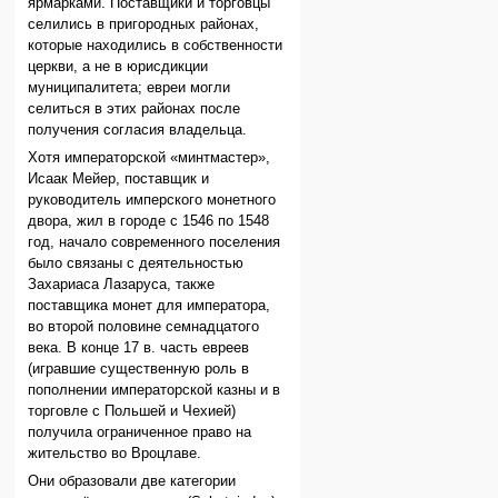
ярмарками. Поставщики и торговцы
селились в пригородных районах,
которые находились в собственности
церкви, а не в юрисдикции
муниципалитета; евреи могли
селиться в этих районах после
получения согласия владельца.
Хотя императорской «минтмастер»,
Исаак Мейер, поставщик и
руководитель имперского монетного
двора, жил в городе с 1546 по 1548
год, начало современного поселения
было связаны с деятельностью
Захариаса Лазаруса, также
поставщика монет для императора,
во второй половине семнадцатого
века. В конце 17 в. часть евреев
(игравшие существенную роль в
пополнении императорской казны и в
торговле с Польшей и Чехией)
получила ограниченное право на
жительство во Вроцлаве.
Они образовали две категории