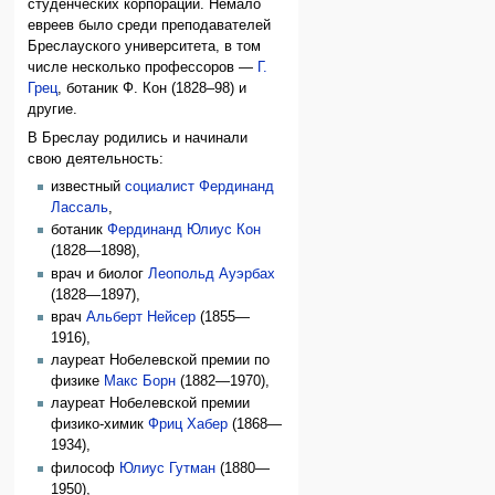
студенческих корпораций. Немало
евреев было среди преподавателей
Бреслауского университета, в том
числе несколько профессоров —
Г.
Грец
, ботаник Ф. Кон (1828–98) и
другие.
В Бреслау родились и начинали
свою деятельность:
известный
социалист
Фердинанд
Лассаль
,
ботаник
Фердинанд Юлиус Кон
(1828—1898),
врач и биолог
Леопольд Ауэрбах
(1828—1897),
врач
Альберт Нейсер
(1855—
1916),
лауреат Нобелевской премии по
физике
Макс Борн
(1882—1970),
лауреат Нобелевской премии
физико-химик
Фриц Хабер
(1868—
1934),
философ
Юлиус Гутман
(1880—
1950),