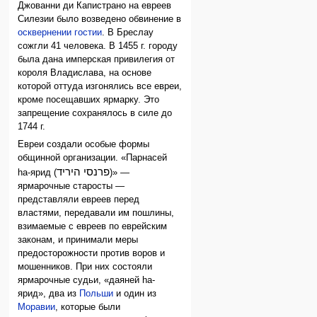
Джованни ди Капистрано на евреев
Силезии было возведено обвинение в
осквернении гостии
. В Бреслау
сожгли 41 человека. В 1455 г. городу
была дана имперская привилегия от
короля Владислава, на основе
которой оттуда изгонялись все евреи,
кроме посещавших ярмарку. Это
запрещение сохранялось в силе до
1744 г.
Евреи создали особые формы
общинной организации. «Парнасей
פרנסי היריד
hа-ярид (
)» —
ярмарочные старосты —
представляли евреев перед
властями, передавали им пошлины,
взимаемые с евреев по еврейским
законам, и принимали меры
предосторожности против воров и
мошенников. При них состояли
ярмарочные судьи, «даяней hа-
ярид», два из
Польши
и один из
Моравии
, которые были