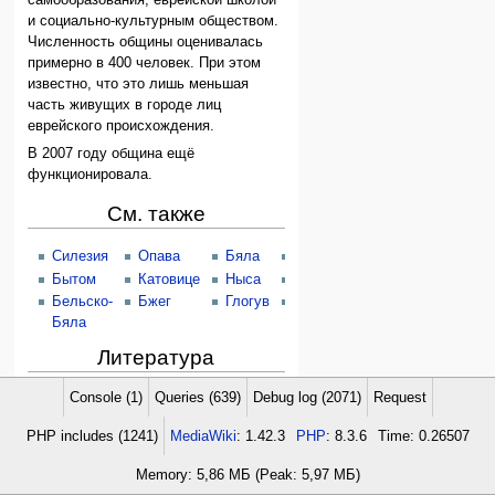
и социально-культурным обществом.
Численность общины оценивалась
примерно в 400 человек. При этом
известно, что это лишь меньшая
часть живущих в городе лиц
еврейского происхождения.
В 2007 году община ещё
функционировала.
См. также
Силезия
Опава
Бяла
Гёрлиц
Особлага
Бытом
Катовице
Ныса
Свидница
Тешин
Бельско-
Бжег
Глогув
Легница
Гливице
Бяла
Литература
Marcus Brann, Geschichte der
Console (1)
Queries (639)
Debug log (2071)
Request
Juden in Schlesien, 6 vols.
PHP includes (1241)
MediaWiki
: 1.42.3
PHP
: 8.3.6
Time: 0.26507
(Breslau, 1896—1917);
Bronsztein, in: JJSO, 7 (1965), 246-
Memory: 5,86 МБ (Peak: 5,97 МБ)
75;