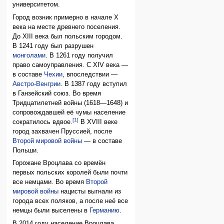
университетом.
Город возник примерно в начале X
века на месте древнего поселения.
До XIII века был польским городом.
В 1241 году был разрушен
монголами
. В 1261 году получил
право самоуправления. С XIV века —
в составе
Чехии
, впоследствии —
Австро-Венгрии
. В 1387 году вступил
в Ганзейский союз. Во время
Тридцатилетней войны (1618—1648) и
сопровождавшей её чумы население
[1]
сократилось вдвое.
В XVIII веке
город захвачен Пруссией, после
Второй мировой войны
— в составе
Польши.
Горожане Вроцлава со времён
первых польских королей были почти
все немцами. Во время
Второй
мировой войны
нацисты выгнали из
города всех поляков, а после неё все
немцы были выселены в
Германию
.
В 2014 году население Вроцлава