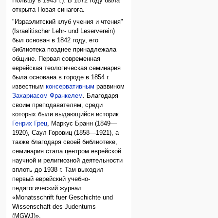
Польшу в 1943 г.). В 1872 году была
открыта Новая синагога.
"Израэлитский клуб учения и чтения"
(Israelitischer Lehr- und Leserverein)
был основан в 1842 году, его
библиотека позднее принадлежала
общине. Первая современная
еврейская теологическая семинария
была основана в городе в 1854 г.
известным
консервативным
раввином
Захариасом Франкелем
. Благодаря
своим преподавателям, среди
которых были выдающийся историк
Генрих Грец
, Маркус Бранн (1849—
1920), Саул Горовиц (1858—1921), а
также благодаря своей библиотеке,
семинария стала центром еврейской
научной и религиозной деятельности
вплоть до 1938 г. Там выходил
первый еврейский учебно-
педагогический журнал
«Monatsschrift fuer Geschichte und
Wissenschaft des Judentums
(MGWJ)».