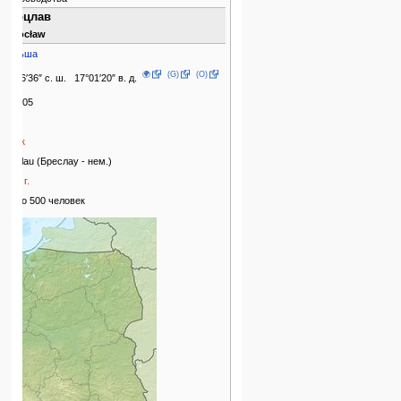
Вроцлав
Wrocław
Польша
🌍
(G)
(O)
51°06′36″ с. ш. 17°01′20″ в. д.
633105
2014
X век
Breslau (Бреслау - нем.)
1153 г.
около 500 человек