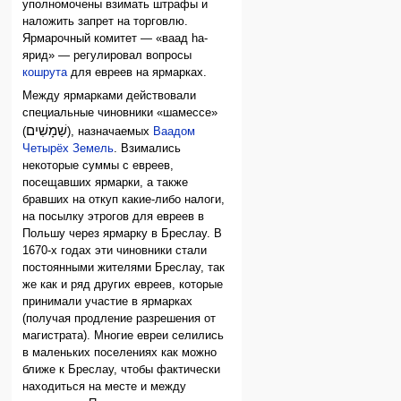
уполномочены взимать штрафы и
наложить запрет на торговлю.
Ярмарочный комитет — «ваад hа-
ярид» — регулировал вопросы
кошрута
для евреев на ярмарках.
Между ярмарками действовали
специальные чиновники «шамессе»
שַׁמָשִׁים
(
), назначаемых
Ваадом
Четырёх Земель
. Взимались
некоторые суммы с евреев,
посещавших ярмарки, а также
бравших на откуп какие-либо налоги,
на посылку этрогов для евреев в
Польшу через ярмарку в Бреслау. В
1670-х годах эти чиновники стали
постоянными жителями Бреслау, так
же как и ряд других евреев, которые
принимали участие в ярмарках
(получая продление разрешения от
магистрата). Многие евреи селились
в маленьких поселениях как можно
ближе к Бреслау, чтобы фактически
находиться на месте и между