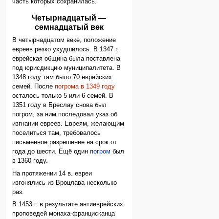
часть которых сохранилась.
Четырнадцатый —
семнадцатый век
В четырнадцатом веке, положение
евреев резко ухудшилось. В 1347 г.
еврейская община была поставлена
под юрисдикцию муниципалитета. В
1348 году там было 70 еврейских
семей. После
погрома в 1349 году
осталось только 5 или 6 семей. В
1351 году в Бреслау снова был
погром, за ним последовал указ об
изгнании евреев. Евреям, желающим
поселиться там, требовалось
письменное разрешение на срок от
года до шести. Ещё один
погром
был
в 1360 году.
На протяжении 14 в. евреи
изгонялись из Вроцлава несколько
раз.
В 1453 г. в результате антиеврейских
проповедей монаха-францисканца