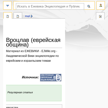
поиск по словам
ещё
Вроцлав (еврейская
община)
Материал из ЕЖЕВИКИ - EJWiki.org -
Академической Вики-энциклопедии по
еврейским и израильским темам
Перейти
Перейти
к
к
Источник:
навигации
поиску
:
Регулярная статья
тр воеводства