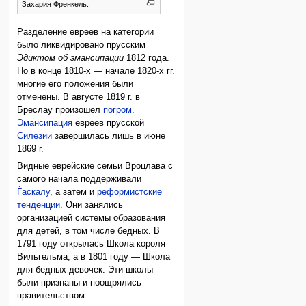
Захария Френкель.
Разделение евреев на категории
было ликвидировано прусским
Эдиктом об эмансипации
1812 года.
Но в конце 1810-х — начале 1820-х гг.
многие его положения были
отменены. В августе 1819 г. в
Бреслау произошел
погром
.
Эмансипация
евреев прусской
Силезии
завершилась лишь в июне
1869 г.
Видные еврейские семьи Вроцлава с
самого начала поддерживали
Ѓаскалу
, а затем и
реформистские
тенденции
. Они занялись
организацией системы образования
для детей, в том числе бедных. В
1791 году открылась Школа короля
Вильгельма, а в 1801 году — Школа
для бедных девочек. Эти школы
были признаны и поощрялись
правительством.