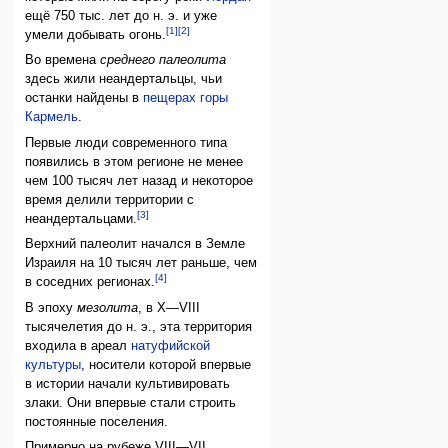
ещё 750 тыс. лет до н. э. и уже
[1]
[2]
умели добывать огонь.
Во времена
среднего палеолита
здесь жили неандертальцы, чьи
останки найдены в
пещерах горы
Кармель
.
Первые люди современного типа
появились в этом регионе не менее
чем 100 тысяч лет назад и некоторое
время делили территории с
[3]
неандертальцами.
Верхний палеолит начался в Земле
Израиля на 10 тысяч лет раньше, чем
[4]
в соседних регионах.
В эпоху
мезолита
, в X—VIII
тысячелетия до н. э., эта территория
входила в ареал
натуфийской
культуры
, носители которой впервые
в истории начали культивировать
злаки. Они впервые стали строить
постоянные поселения.
Примерно на рубеже VIII—VII