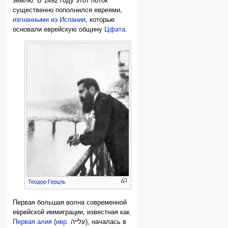
землю. В 1492 году этот поток
существенно пополнился евреями,
изгнанными из Испании
, которые
основали еврейскую общину
Цфата
.
Теодор Герцль
Первая большая волна современной
еврейской иммиграции, известная как
Первая алия
(
ивр.
עלייה
‎), началась в