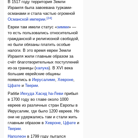
В 1517 году территория Земли
Израиля была завоевана турками-
османами и стала частью огромной
[24]
Османской империи
.
Евреи там имели статус «
зимми
» —
то есть пользовались относительной
гражданской и религиозной свободой,
но были обязаны платить особые
налоги. В это время евреи Земли
Израиля жили главным образом за
счёт благотворительных поступлений
из-за границы (
халука
). В XVI века
большие еврейские общины
появились в
Иерусалиме
,
Хевроне
,
Цфате
и
Тверии
.
Рабби
Иехуда Хасид hа-Леви
прибыл
в 1700 году во главе около 1000
евреев из различных стран Европы в
Иерусалим, где было 1200 евреев. Но
они не удержались там и стали жить
главным образом в
Хевроне
,
Цфате
и
Тверии
.
Наполеон
в 1799 году пытался