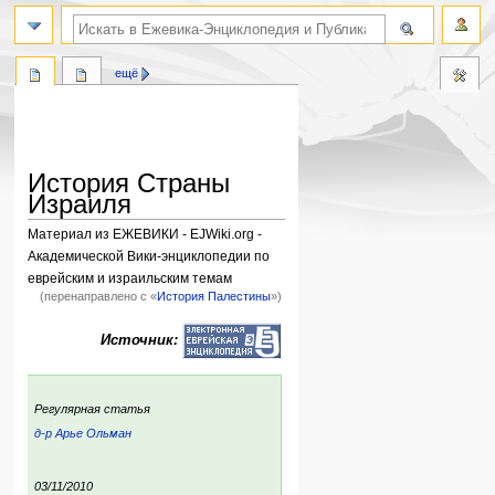
поиск по словам
ещё
История Страны
Израиля
Материал из ЕЖЕВИКИ - EJWiki.org -
Академической Вики-энциклопедии по
еврейским и израильским темам
(перенаправлено с «
История Палестины
»)
Перейти
Перейти
Источник:
к
к
навигации
поиску
:
Регулярная статья
д-р Арье Ольман
ский
р:
ния:
03/11/2010