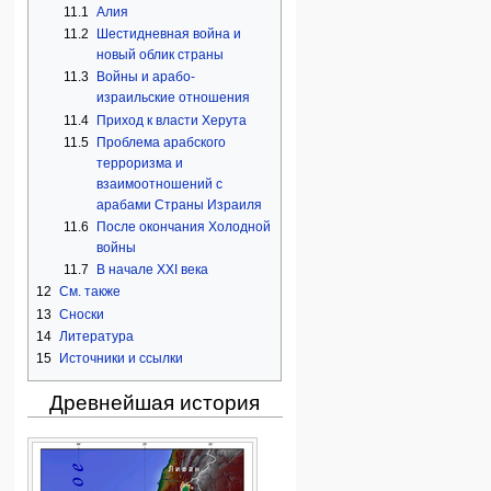
11.1
Алия
11.2
Шестидневная война и
новый облик страны
11.3
Войны и арабо-
израильские отношения
11.4
Приход к власти Херута
11.5
Проблема арабского
терроризма и
взаимоотношений с
арабами Страны Израиля
11.6
После окончания Холодной
войны
11.7
В начале XXI века
12
См. также
13
Сноски
14
Литература
15
Источники и ссылки
Древнейшая история