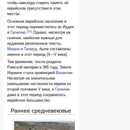
чтобы навсегда стереть память об
еврейском присутствии в этих
местах.
Основное еврейское население в
этот период переместилось из Иудеи
[11]
в
Галилею
.
Однако, несмотря на
гонения, наиболее важные для
иудаизма религиозные тексты,
Мишна
и
Талмуд
, были составлены
именно в этот период (II—V века).
Тем временем, после раздела
Римской империи в 395 году, Земля
Израиля стала провинцией
Византии
.
Несмотря на значительное
уменьшение численности евреев ко
второй половине V века, в
Галилее
даже в этот период сохранялось
еврейское большинство.
Раннее средневековье