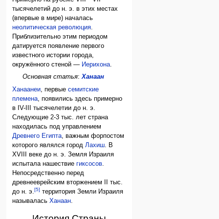
тысячелетий до н. э. в этих местах
(впервые в мире) началась
неолитическая революция
.
Приблизительно этим периодом
датируется появление первого
известного истории города,
окружённого стеной —
Иерихона
.
Основная статья
:
Ханаан
Ханаанеи
, первые
семитские
племена
, появились здесь примерно
в IV-III тысячелетии до н. э.
Следующие 2-3 тыс. лет страна
находилась под управлением
Древнего Египта
, важным форпостом
которого являлся город
Лахиш
. В
XVIII веке до н. э. Земля Израиля
испытала нашествие
гиксосов
.
Непосредственно перед
древнееврейским вторжением II тыс.
[5]
до н. э.
территория Земли Израиля
называлась
Ханаан
.
История Страны