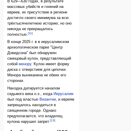
В 629—630 годах, в результате
массовых убийств и гонений на
евреев, их присутствие в регионе
достигло своего минимума за всю
трёхтысячелетнюю историю; но оно
никогда не прекращалось
[11]
полностью.
В конце 2025 г. в в иерусалимском
археологическом парке "Центр
Дэвидсона" был обнаружен
свинцовый кулон, представляющий
собой
менору
. Кулон имеет форму
диска с отверстием для цепочки.
Менора вычеканена не обеих его
сторонах.
Находка датируется началом
седьмого века н.э., когда
Иерусалим
был под властью
Византии
, и евреям
запрещалось находиться в
священном городе. Однако
предполагается, что владелец
[13]
кулона нарушил запрет.