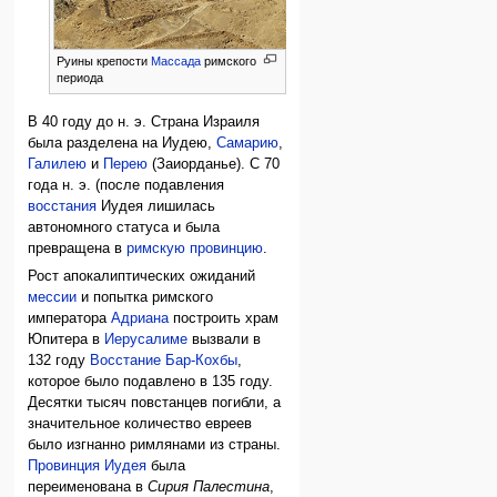
Руины крепости
Массада
римского
периода
В 40 году до н. э. Страна Израиля
была разделена на Иудею,
Самарию
,
Галилею
и
Перею
(Заиорданье). С 70
года н. э. (после подавления
восстания
Иудея лишилась
автономного статуса и была
превращена в
римскую провинцию
.
Рост апокалиптических ожиданий
мессии
и попытка римского
императора
Адриана
построить храм
Юпитера в
Иерусалиме
вызвали в
132 году
Восстание Бар-Кохбы
,
которое было подавлено в 135 году.
Десятки тысяч повстанцев погибли, а
значительное количество евреев
было изгнанно римлянами из страны.
Провинция Иудея
была
переименована в
Сирия Палестина
,