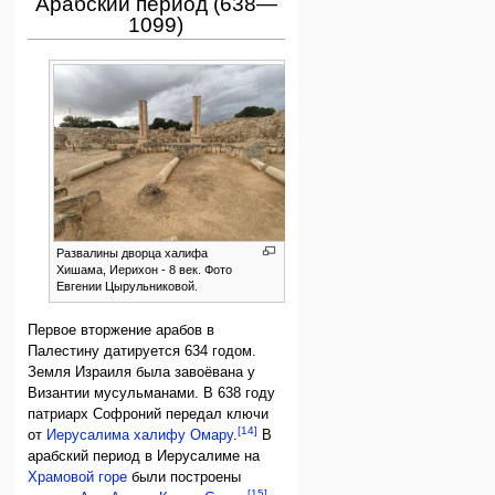
Арабский период (638—
1099)
Развалины дворца халифа
Хишама, Иерихон - 8 век. Фото
Евгении Цырульниковой.
Первое вторжение арабов в
Палестину датируется 634 годом.
Земля Израиля была завоёвана у
Византии мусульманами. В 638 году
патриарх Софроний передал ключи
[14]
от
Иерусалима
халифу Омару
.
В
арабский период в Иерусалиме на
Храмовой горе
были построены
[15]