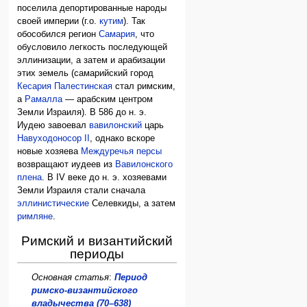
поселила депортированные народы
своей империи (г.о.
кутим
). Так
обособился регион
Самария
, что
обусловило легкость последующей
эллинизации, а затем и арабизации
этих земель (самарийский город
Кесария Палестинская
стал римским,
а
Рамалла
— арабским центром
Земли Израиля). В 586 до н. э.
Иудею завоевал
вавилонский
царь
Навуходоносор II
, однако вскоре
новые хозяева
Междуречья
персы
возвращают иудеев из
Вавилонского
плена
. В IV веке до н. э. хозяевами
Земли Израиля стали сначала
эллинистические
Селевкиды, а затем
римляне
.
Римский и византийский
периоды
Основная статья
:
Период
римско-византийского
владычества (70–638)