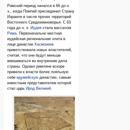
Римский период начался в 66 до н.
э., когда Помпей присоединил Страну
Израиля в числе прочих территорий
Восточного Средиземноморья. С 63
года до н. э.
Иудея
стала вассалом
Рима
. Первоначально местная
иудейская региональная элита в
лице династии
Хасмонеев
приветствовала новых властителей,
считая, что они будут меньше
вмешиваться во внутренние дела
страны. Однако римляне вскоре
привели к власти более лояльную
себе
идумейскую
династию, самым
известным представителем которой
стал царь
Ирод Великий
.