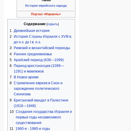
История еврейского народа
Портал «Израиль»
Содержание
1
Древнейшая история
2
История Страны Израиля с XVIII в.
до н.э. до I в. н.э.
3
Римский и византийский периоды
4
Раннее средневековье
5
Арабский период (638—1099)
6
Период крестоносцев (1099—
1291) и мамлюков
7
В Новое время
8
Стремление евреев в Сион и
зарождение политического
Сионизма
9
Британский мандат в Палестине
(1918—1948)
10
Создания государства Израиля и
первые годы независимого
существования
11
1960-е - 1980-е годы