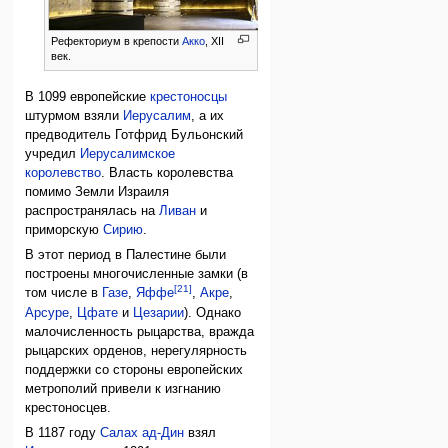
Рефекториум в крепости
Акко
, XII
век.
В 1099 европейские
крестоносцы
штурмом взяли
Иерусалим
, а их
предводитель Готфрид Бульонский
учредил
Иерусалимское
королевство
. Власть королевства
помимо Земли Израиля
распространялась на
Ливан
и
приморскую
Сирию
.
В этот период в Палестине были
построены многочисленные замки (в
[21]
том числе в
Газе
,
Яффе
,
Акре
,
Арсуре
,
Цфате
и
Цезарии
). Однако
малочисленность рыцарства, вражда
рыцарских орденов, нерегулярность
поддержки со стороны европейских
метрополий привели к изгнанию
крестоносцев.
В 1187 году
Салах ад-Дин
взял