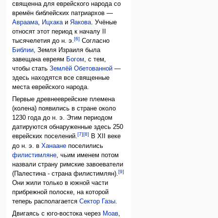
священна для еврейского народа со
времён библейских патриархов —
Авраама
,
Ицхака
и
Яакова
. Учёные
относят этот период к началу II
[6]
тысячелетия до н. э.
Согласно
Библии
, Земля Израиля была
завещана евреям
Богом
, с тем,
чтобы стать
Землёй Обетованной
—
здесь находятся все священные
места еврейского народа.
Первые древнееврейские племена
(колена) появились в стране около
1230 года до н. э. Этим периодом
датируются обнаруженные здесь 250
[7]
[8]
еврейских поселений.
В XII веке
до н. э. в
Ханаане
поселились
филистимляне
, чьим именем потом
назвали страну римские завоеватели
[9]
(Палестина - страна филистимлян).
Они жили только в южной части
прибрежной полоске, на которой
теперь располагается
Сектор Газы
.
Двигаясь с юго-востока через
Моав
,