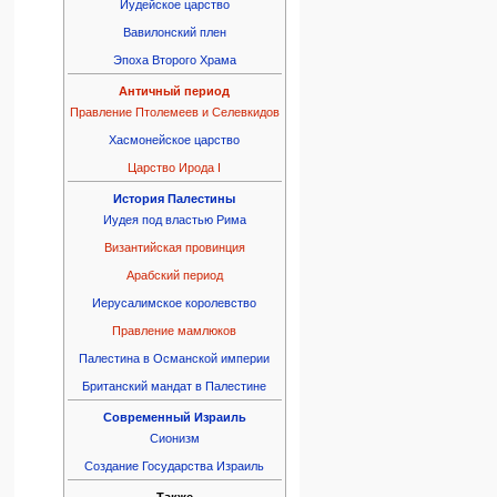
Иудейское царство
Вавилонский плен
Эпоха Второго Храма
Античный период
Правление Птолемеев и Селевкидов
Хасмонейское царство
Царство Ирода I
История Палестины
Иудея под властью Рима
Византийская провинция
Арабский период
Иерусалимское королевство
Правление мамлюков
Палестина в Османской империи
Британский мандат в Палестине
Современный Израиль
Сионизм
Создание Государства Израиль
Также