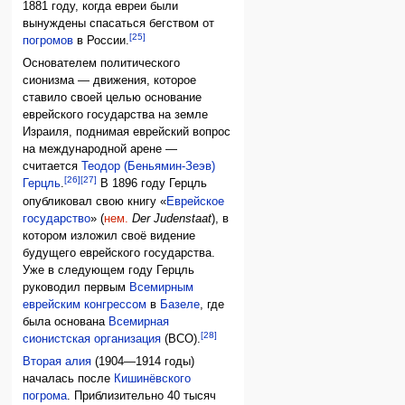
1881 году, когда евреи были
вынуждены спасаться бегством от
[25]
погромов
в России.
Основателем политического
сионизма — движения, которое
ставило своей целью основание
еврейского государства на земле
Израиля, поднимая еврейский вопрос
на международной арене —
считается
Теодор (Беньямин-Зеэв)
[26]
[27]
Герцль
.
В 1896 году Герцль
опубликовал свою книгу «
Еврейское
государство
» (
нем.
Der Judenstaat
), в
котором изложил своё видение
будущего еврейского государства.
Уже в следующем году Герцль
руководил первым
Всемирным
еврейским конгрессом
в
Базеле
, где
была основана
Всемирная
[28]
сионистская организация
(ВСО).
Вторая алия
(1904—1914 годы)
началась после
Кишинёвского
погрома
. Приблизительно 40 тысяч