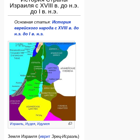
Израиля с XVIII в. до н.э.
до I в. н.э.
Основная статья
:
История
еврейского народа с XVIII в. до
н.э. до I в. н.э.
Израиль
,
Иудея
,
Идумея
Земля Израиля (
иврит
Эрец-Исраэль
)