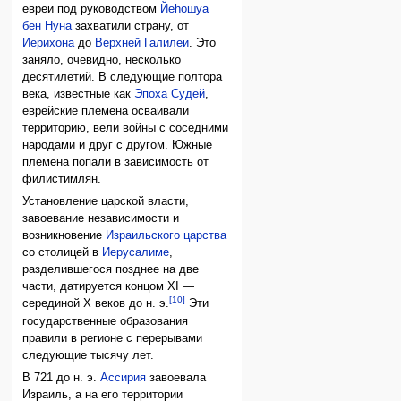
евреи под руководством
Йеhошуа
бен Нуна
захватили страну, от
Иерихона
до
Верхней Галилеи
. Это
заняло, очевидно, несколько
десятилетий. В следующие полтора
века, известные как
Эпоха Судей
,
еврейские племена осваивали
территорию, вели войны с соседними
народами и друг с другом. Южные
племена попали в зависимость от
филистимлян.
Установление царской власти,
завоевание независимости и
возникновение
Израильского царства
со столицей в
Иерусалиме
,
разделившегося позднее на две
части, датируется концом XI —
[10]
серединой X веков до н. э.
Эти
государственные образования
правили в регионе с перерывами
следующие тысячу лет.
В 721 до н. э.
Ассирия
завоевала
Израиль, а на его территории