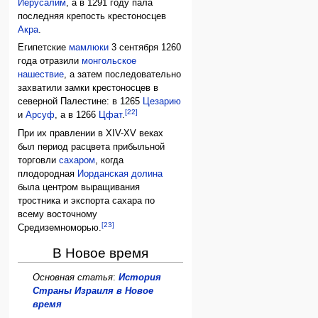
Иерусалим
, а в 1291 году пала
последняя крепость крестоносцев
Акра
.
Египетские
мамлюки
3 сентября 1260
года отразили
монгольское
нашествие
, а затем последовательно
захватили замки крестоносцев в
северной Палестине: в 1265
Цезарию
[22]
и
Арсуф
, а в 1266
Цфат
.
При их правлении в XIV-XV веках
был период расцвета прибыльной
торговли
сахаром
, когда
плодородная
Иорданская долина
была центром выращивания
тростника и экспорта сахара по
всему восточному
[23]
Средиземноморью.
В Новое время
Основная статья
:
История
Страны Израиля в Новое
время