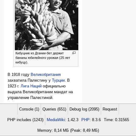
Кибуцник из Дгании-бет держит
бананы юбилейного урожая (25 лет
кибуцу).
В 1918 году
Великобритания
захватила Палестину у
Турции
. В
1923 г.
Лига Наций
официально
выдала Великобритании мандат на
управление Палестиной.
Появилось особое государство, со
Console (1)
Queries (651)
Debug log (2095)
Request
своим флагом и гражданством.
Евреи (в основном из Европы)
PHP includes (1243)
MediaWiki
: 1.42.3
PHP
: 8.3.6
Time: 0.31565
поехали заселять его и создали там
своё общество (
ишув
), обладавшее
Memory: 8,14 МБ (Peak: 8,49 МБ)
жизнеспособной экономикой,