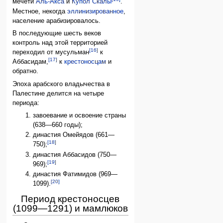
мечети
Аль-Акса
и
Купол Скалы
.
Местное, некогда
эллинизированное
,
население арабизировалось.
В последующие шесть веков
контроль над этой территорией
[16]
переходил от мусульман
к
[17]
Аббасидам,
к
крестоносцам
и
обратно.
Эпоха арабского владычества в
Палестине делится на четыре
периода:
завоевание и освоение страны
(638—660 годы);
династия Омейядов (661—
[18]
750);
династия Аббасидов (750—
[19]
969);
династия Фатимидов (969—
[20]
1099).
Период крестоносцев
(1099—1291) и мамлюков