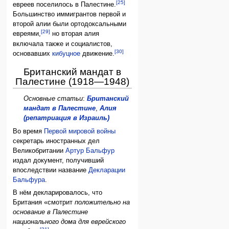
[25]
евреев поселилось в Палестине.
Большинство иммигрантов первой и
второй алии были ортодоксальными
[29]
евреями,
но вторая алия
включала также и социалистов,
[30]
основавших
кибуцное
движение.
Британский мандат в
Палестине (1918—1948)
Основные статьи
:
Британский
мандат в Палестине
,
Алия
(репатриация в Израиль)‎
Во время
Первой мировой войны
секретарь иностранных дел
Великобритании
Артур Бальфур
издал документ, получивший
впоследствии название
Декларации
Бальфура
.
В нём декларировалось, что
Британия «смотрит
положительно на
основание в Палестине
национального дома для еврейского