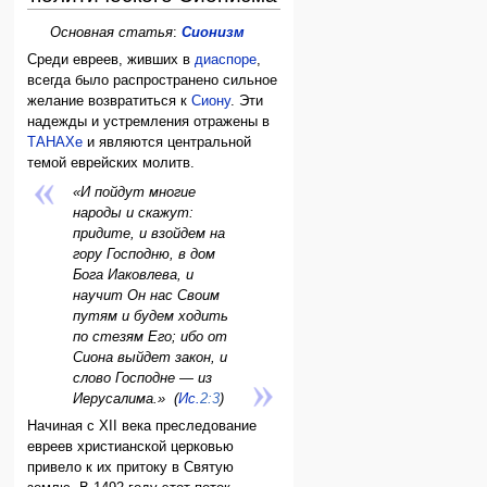
Основная статья
:
Сионизм‎
Среди евреев, живших в
диаспоре
,
всегда было распространено сильное
желание возвратиться к
Сиону
. Эти
надежды и устремления отражены в
ТАНАХе
и являются центральной
темой еврейских молитв.
«
И пойдут многие
народы и скажут:
придите, и взойдем на
гору Господню, в дом
Бога Иаковлева, и
научит Он нас Своим
путям и будем ходить
по стезям Его; ибо от
Сиона выйдет закон, и
слово Господне — из
Иерусалима.
» (
Ис.
2:3
)
Начиная с XII века преследование
евреев христианской церковью
привело к их притоку в Святую