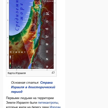
Карта Израиля
Основная статья
:
Страна
Израиля в доисторический
период
Первыми людьми на территории
Земли Израиля были
питекантропы
,
которые жили на берегу реки
Иордан