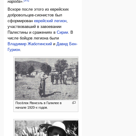
[31]
народа
».
Вскоре после этого из еврейских
добровольцев-сионистов был
сформирован
еврейский легион
,
участвовавший в завоевании
Палестины и сражениях в
Сирии
. В
числе бойцов легиона были
Владимир Жаботинский
и
Давид Бен-
Гурион
.
Посёлок Явнеэль в Галилее в
начале 1920-х годов.