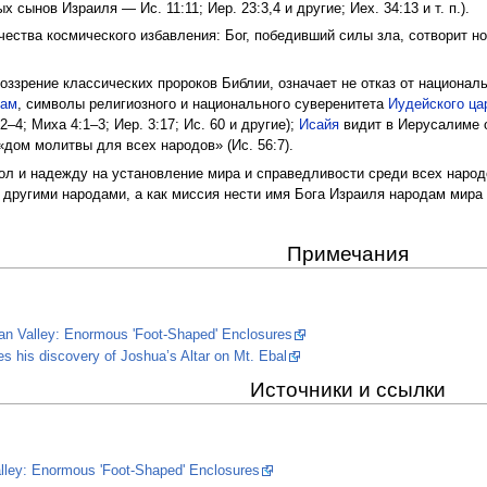
 сынов Израиля — Ис. 11:11; Иер. 23:3,4 и другие; Иех. 34:13 и т. п.).
ства космического избавления: Бог, победивший силы зла, сотворит новы
ззрение классических пророков Библии, означает не отказ от националь
рам
, символы религиозного и национального суверенитета
Иудейского ца
–4; Миха 4:1–3; Иер. 3:17; Ис. 60 и другие);
Исайя
видит в Иерусалиме 
дом молитвы для всех народов» (Ис. 56:7).
л и надежду на установление мира и справедливости среди всех народов
ругими народами, а как миссия нести имя Бога Израиля народам мира (Ис.
Примечания
dan Valley: Enormous 'Foot-Shaped' Enclosures
es his discovery of Joshua’s Altar on Mt. Ebal
Источники и ссылки
alley: Enormous 'Foot-Shaped' Enclosures