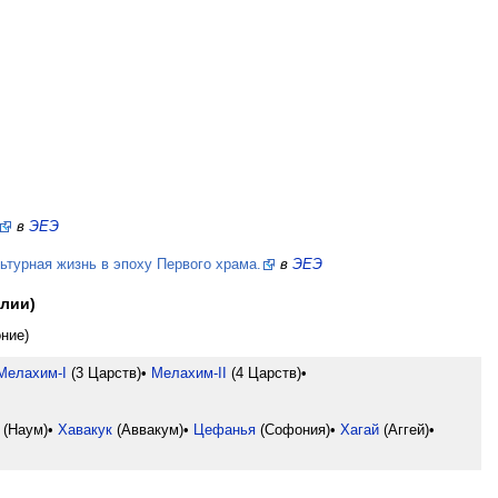
в
ЭЕЭ
ьтурная жизнь в эпоху Первого храма.
в
ЭЕЭ
лии)
ние)
Мелахим-I
(3 Царств)•
Мелахим-II
(4 Царств)•
(Наум)•
Хавакук
(Аввакум)•
Цефанья
(Софония)•
Хагай
(Аггей)•