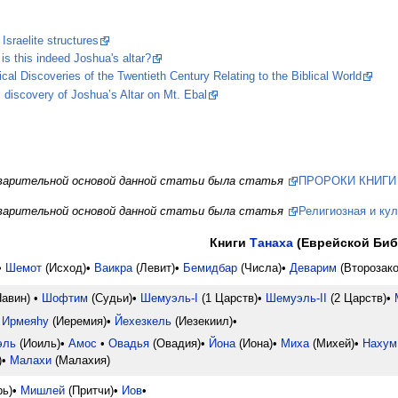
Israelite structures
is this indeed Joshua's altar?
cal Discoveries of the Twentieth Century Relating to the Biblical World
 discovery of Joshua’s Altar on Mt. Ebal
дварительной основой данной статьи была статья
ПРОРОКИ КНИГИ
дварительной основой данной статьи была статья
Религиозная и кул
Книги
Танаха
(Еврейской Биб
•
Шемот
(Исход)•
Ваикра
(Левит)•
Бемидбар
(Числа)•
Деварим
(Второзако
авин) •
Шофтим
(Судьи)•
Шемуэль-I
(1 Царств)•
Шемуэль-II
(2 Царств)•
Ирмеяhу
(Иеремия)•
Йехезкель
(Иезекиил)•
эль
(Иоиль)•
Амос
•
Овадья
(Овадия)•
Йона
(Иона)•
Миха
(Михей)•
Нахум
)•
Малахи
(Малахия)
ь)•
Мишлей
(Притчи)•
Иов
•