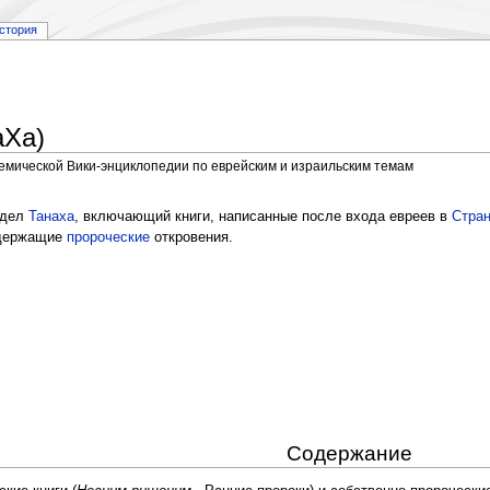
стория
аХа)
демической Вики-энциклопедии по еврейским и израильским темам
аздел
Танаха
, включающий книги, написанные после входа евреев в
Стра
одержащие
пророческие
откровения.
Содержание