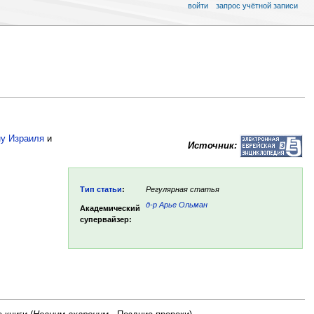
войти
запрос учётной записи
ну Израиля
и
Источник:
Тип статьи
:
Регулярная статья
д-р Арье Ольман
Академический
супервайзер: