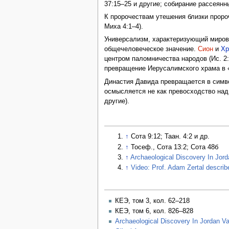
37:15–25 и другие; собирание рассеянных
К пророчествам утешения близки пророче
Миха 4:1–4).
Универсализм, характеризующий мирово
общечеловеческое значение.
Сион
и
Х
центром паломничества народов (Ис. 2:2
превращение Иерусалимского храма в «
Династия Давида превращается в симво
осмысляется не как превосходство над д
другие).
↑
Сота 9:12; Таан. 4:2 и др.
↑
Тосеф., Сота 13:2; Сота 48б
↑
Archaeological Discovery In Jor
↑
Video: Prof. Adam Zertal describ
КЕЭ, том 3, кол. 62–218
КЕЭ, том 6, кол. 826–828
Archaeological Discovery In Jordan V