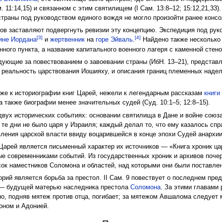
. 11:14,15) и связанном с этим святилищем (I Сам. 13:8–12; 15:12,21,33)
траны под руководством единого вождя не могло произойти ранее консо
гов заставляют подвергнуть ревизии эту концепцию. Экспедиция под ру
[3]
[4]
ине Иордана
и
жертвенник
на
горе Эйваль
.
Найдено также несколько 
нного пункта, а название капитального военного лагеря с каменной стено
едующие за повествованием о завоевании страны (ИбН. 13–21), предста
 реальность царствования Иошияху, и описания границ племенных над
иже к историографии книг Царей, нежели к легендарным рассказам
книги
, а также биографии менее значительных судей (Суд. 10:1–5; 12:8–15).
двух исторических событиях: основании святилища в Дане и войне союза
 те дни не было царя у Израиля; каждый делал то, что ему казалось справ
вления царской власти ввиду воцарившейся в конце эпохи Судей анархии
Царей является письменный характер их источников — «Книга хроник ца
ые современниками событий. Из государственных хроник и архивов поче
исок наместников Соломона и областей, над которыми они были поставлены (
ий является борьба за престол. II Сам. 9 повествует о последнем пре
 будущей матерью наследника престола
Соломона
. За этими главами
 но, подняв мятеж против отца, погибает; за мятежом Авшалома следует
оном и Адонией.