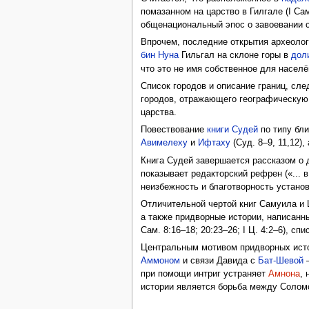
помазанном на царство в Гилгале (I Сам
общенациональный эпос о завоевании с
Впрочем, последние открытия археоло
бин Нуна
Гильгал на склоне горы в
дол
что это не имя собственное для населё
Список городов и описание границ, сл
городов, отражающего географическую
царства.
Повествование
книги Судей
по типу бл
Авимелеху
и
Ифтаху
(Суд. 8–9, 11,12)
Книга Судей завершается рассказом о 
показывает редакторский рефрен («... в
неизбежность и благотворность устано
Отличительной чертой книг Самуила и 
а также придворные истории, написанн
Сам. 8:16–18; 20:23–26; I Ц. 4:2–6), сп
Центральным мотивом придворных истор
Аммоном
и связи Давида с
Бат-Шевой
—
при помощи интриг устраняет
Амнона
,
истории является борьба между Солом