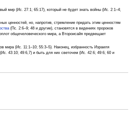
й мир (Ис. 27:1; 65:17), который не будет знать войны (Ис. 2:1–4;
ных ценностей, но, напротив, стремление придать этим ценностям
рства
(Пс. 2:6–9; 48 и другие), становятся в видениях пророков
оплот общечеловеческого мира, а Второисайя предвещает
 мира (Ис. 11:1–10; 55:3–5). Наконец, избранность Израиля
 43:10; 49:6,7) и быть для них светочем (Ис. 42:6; 49:6; 60 и