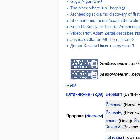
Gilgal Argaman
The place where it all began
Archaeologist claims discovery of first 
Shechem and mount 'ebal in the bible: 
Keith N. Schoville Top Ten Archaeologi
Video: Prof. Adam Zertal describes his
Joshua's Altar on Mt. Ebal, Israel
Давид Хазони Память в руинах
Уведомление
: Пре
Уведомление
: Пре
п
·
о
·
р
Пятикнижие
(
Тора
)
Берешит
(Бытие) 
Йеhошуа
(Иисус Н
Йешаяhу
(Исаия)•
Пророки
(
Невиим
)
hошеа
(Осия)•
Йо
Зехарья
(Захария
Теhилим
(Псалтыр