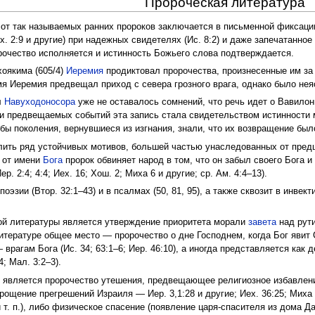
Пророческая литература
т так называемых ранних пророков заключается в письменной фиксации пр
 Иех. 2:9 и другие) при надежных свидетелях (Ис. 8:2) и даже запечатанно
орочество исполняется и истинность Божьего слова подтверждается.
хоякима (605/4)
Иеремия
продиктовал пророчества, произнесенные им за 
я Иеремия предвещал приход с севера грозного врага, однако было неяс
л
Навуходоносора
уже не оставалось сомнений, что речь идет о Вавилон
ии предвещаемых событий эта запись стала свидетельством истинности
обы поколения, вернувшиеся из изгнания, знали, что их возвращение было
лить ряд устойчивых мотивов, большей частью унаследованных от предш
: от имени
Бога
пророк обвиняет народ в том, что он забыл своего Бога 
р. 2:4; 4:4; Иех. 16; Хош. 2; Миха 6 и другие; ср. Ам. 4:4–13).
зии (Втор. 32:1–43) и в псалмах (50, 81, 95), а также сквозит в инвектив
й литературы является утверждение приоритета морали
завета
над рути
 литературе общее место — пророчество о дне Господнем, когда Бог яви
агам Бога (Ис. 34; 63:1–6; Иер. 46:10), а иногда представляется как д
4; Мал. 3:2–3).
вляется пророчество утешения, предвещающее религиозное избавление (
рощение прегрешений Израиля — Иер. 3,1:28 и другие; Иех. 36:25; Миха 
и т. п.), либо физическое спасение (появление царя-спасителя из дома Дав