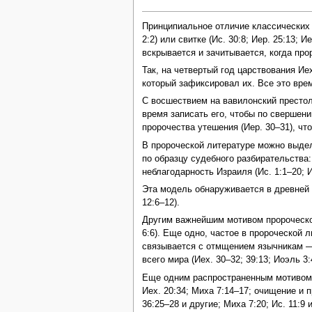
Принципиальное отличие классических о
2:2) или свитке (Ис. 30:8; Иер. 25:13;
вскрывается и зачитывается, когда пр
Так, на четвертый год царствования Ие
который зафиксировал их. Все это врем
С восшествием на вавилонский престо
время записать его, чтобы по свершен
пророчества утешения (Иер. 30–31), чт
В пророческой литературе можно выде
по образцу судебного разбирательства
неблагодарность Израиля (Ис. 1:1–20; Ие
Эта модель обнаруживается в древней поэ
12:6–12).
Другим важнейшим мотивом пророческо
6:6). Еще одно, частое в пророческой
связывается с отмщением язычникам — вр
всего мира (Иех. 30–32; 39:13; Иоэль 3:
Еще одним распространенным мотивом я
Иех. 20:34; Миха 7:14–17; очищение и п
36:25–28 и другие; Миха 7:20; Ис. 11:9 