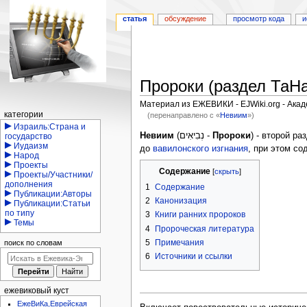
статья
обсуждение
просмотр кода
и
Пророки (раздел ТаН
Материал из ЕЖЕВИКИ - EJWiki.org - Ака
Навигация
категории
(перенаправлено с «
Невиим
»)
Израиль:Страна и
Перейти
Перейти
Невиим
(נְבִיאִים -
Пророки
) - второй р
государство
Иудаизм
к
к
до
вавилонского изгнания
, при этом с
Народ
навигации
поиску
Проекты
Содержание
Проекты/Участники/
дополнения
1
Содержание
Публикации:Авторы
2
Канонизация
Публикации:Статьи
по типу
3
Книги ранних пророков
Темы
4
Пророческая литература
5
Примечания
поиск по словам
6
Источники и ссылки
ежевиковый куст
ЕжеВиКа,Еврейская