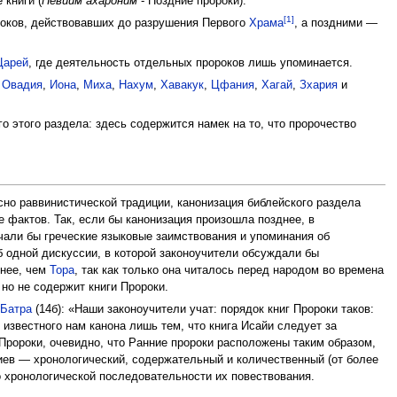
 книги (
Невиим ахароним
- Поздние пророки).
[1]
оков, действовавших до разрушения Первого
Храма
, а поздними —
Царей
, где деятельность отдельных пророков лишь упоминается.
,
Овадия
,
Иона
,
Миха
,
Нахум
,
Хавакук
,
Цфания
,
Хагай
,
Зхария
и
 этого раздела: здесь содержится намек на то, что пророчество
асно раввинистической традиции, канонизация библейского раздела
е фактов. Так, если бы канонизация произошла позднее, в
чали бы греческие языковые заимствования и упоминания об
б одной дискуссии, в которой законоучители обсуждали бы
днее, чем
Тора
, так как только она читалось перед народом во времена
 но не содержит книги Пророки.
 Батра
(14б): «Наши законоучители учат: порядок книг Пророки таков:
 известного нам канона лишь тем, что книга Исайи следует за
Пророки, очевидно, что Ранние пророки расположены таким образом,
иев — хронологический, содержательный и количественный (от более
 хронологической последовательности их повествования.