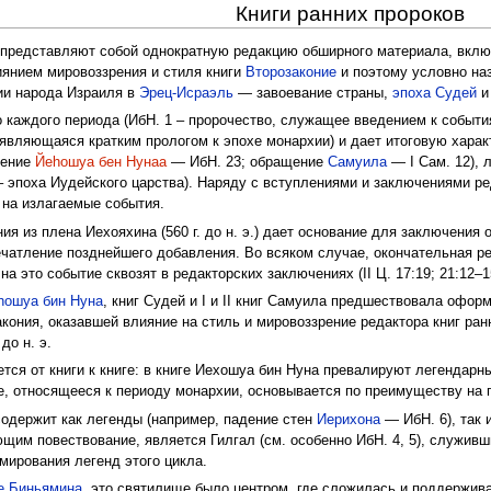
Книги ранних пророков
представляют собой однократную редакцию обширного материала, включ
иянием мировоззрения и стиля книги
Второзаконие
и поэтому условно на
ии народа Израиля в
Эрец-Исраэль
— завоевание страны,
эпоха Судей
и
 каждого периода (ИбН. 1 – пророчество, служащее введением к события
а, являющаяся кратким прологом к эпохе монархии) и дает итоговую хар
щение
Йеhошуа бен Нунаа
— ИбН. 23; обращение
Самуила
— I Сам. 12), 
6 – эпоха Иудейского царства). Наряду с вступлениями и заключениями 
 на излагаемые события.
ния из плена Иехояхина (560 г. до н. э.) дает основание для заключени
чатление позднейшего добавления. Во всяком случае, окончательная ред
а это событие сквозят в редакторских заключениях (II Ц. 17:19; 21:12–15;
hошуа бин Нуна
, книг Судей и I и II книг Самуила предшествовала оформ
акония, оказавшей влияние на стиль и мировоззрение редактора книг ра
до н. э.
тся от книги к книге: в книге Иехошуа бин Нуна превалируют легендарн
ие, относящееся к периоду монархии, основывается по преимуществу на
содержит как легенды (например, падение стен
Иерихона
— ИбН. 6), так 
ющим повествование, является Гилгал (см. особенно ИбН. 4, 5), служив
ирования легенд этого цикла.
е Биньямина
, это святилище было центром, где сложилась и поддержив