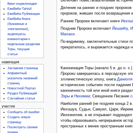
Включает повествовательные историчес
Вики-энциклопедия
Деление на ранних и поздних пророко
ЕжеВиКа-ТаНаХ
пророков, живших после возвращения 
ЕжеВиКа-Публикации
ЕжеВиКа-Книги
Ранние Пророки включают книги
Иехош
(бумажные и
Поздние Пророки включают
Йешаяhу
,
И
электронные),
Малахи
.
аудиокурсы,
комментарии к
По-видимому, заключительные стихи по
недельным разделам
прекратилось, и выражается надежда н
Торы, текущие
статьи
навигация
Канонизация Торы (начало 5 в. до н. э
Заглавная страница
Алфавитный
Пророки
завершилась в персидскую эпох
указатель названий
эллинистическую эпоху, книга
Даниэля
страниц
исторических событиях после падения П
Новостной Портал
каноничность той или иной книги разде
Раздел Публикаций
Эзры
и
Нехемии
; Священное Писание
с
Случайная статья
Наиболее ранний (не позднее конца 2 в
участие
Иехошуа, Судьи, Самуил, Цари, Иеремия
Сообщить об ошибке
Иехезкелем, а не открывает подраздел
Создать новую
чтобы образовывать непрерывное истор
страницу
пространных к менее пространным книг
Посмотреть свежие
правки