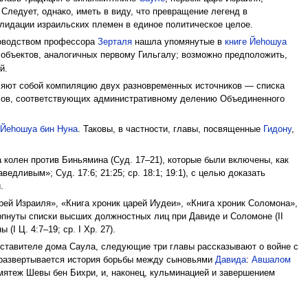
. Следует, однако, иметь в виду, что превращение легенд в
лидации израильских племен в единое политическое целое.
ководством профессора
Зерталя
нашла упомянутые в
книге Йеhошуа
объектов, аналогичных первому Гильгалу; возможно предположить,
й.
вляют собой компиляцию двух разновременных источников — списка
елов, соответствующих административному делению Объединенного
 Йеhошуа бин Нуна
. Таковы, в частности, главы, посвященные
Гидону
,
 колен против Биньямина (Суд. 17–21), которые были включены, как
едливым»; Суд. 17:6; 21:25; ср. 18:1; 19:1), с целью доказать
.
рей Израиля», «Книга хроник царей Иудеи», «Книга хроник Соломона»,
рпнуты списки высших должностных лиц при Давиде и Соломоне (II
I Ц. 4:7–19; ср. I Хр. 27).
дставителе дома Саула, следующие три главы рассказывают о войне с
 развертывается история борьбы между сыновьями
Давида
:
Авшалом
 мятеж Шевы бен Бихри, и, наконец, кульминацией и завершением