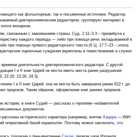
ающего как фольклорные, так и письменные источники. Редактор
зываемый девтерономическим редактором, группирует материал в
 эпоха монархии.
м, связанным с завоеванием страны; Суд. 2:11–3:3 – преамбула к
актеристику каждого периода — либо при помощи речи, вкладываемой в
либо при помощи прямого редакторского текста (II Ц. 17:7–23 – эпоха
редакторские оценочные суждения вкраплены в повествование и служат
я о времени деятельности девтерономического редактора. С другой
акция I и II книг Царей не могла иметь места ранее разрушения
 22:20; 23:26; 24:3).
лению I и II книг Царей, она не могла быть завершена ранее 622 г. до
нних пророков. Таким образом, оформление книг ранних пророков
ые истории, в книге Судей — рассказы о героизме «избавителей
 письменных документах.
и рассказы исторического характера (например, взятие
Хацора
— ИбН.
ший оперативной базой израильтян. Поэтому можно заключить, что
алась традиция о биньямитянине
Сауле
, первом царе Израиля,