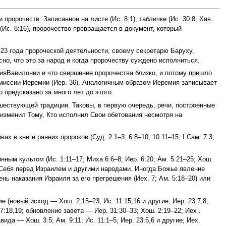
орочеств. Записанное на листе (Ис. 8:1), табличке (Ис. 30:8; Хав.
е (Ис. 8:16), пророчество превращается в документ, который
23 года пророческой деятельности, своему секретарю Баруху,
но, что это за народ и когда пророчеству суждено исполниться.
ияВавилонии и что свершение пророчества близко, и потому пришло
 миссии Иеремии (Иер. 36). Аналогичным образом Иеремия записывает
 предсказано за много лет до этого.
ествующей традиции. Таковы, в первую очередь, речи, построенные
и изменил Тому, Кто исполнил Свои обетования несмотря на
ах в книге ранних пророков (Суд. 2:1–3; 6:8–10; 10:11–15; I Сам. 7:3;
нным культом (Ис. 1:11–17; Миха 6:6–8; Иер. 6:20; Ам. 5:21–25; Хош.
т Себя перед Израилем и другими народами. Иногда Божье явление
ень наказания Израиля за его прегрешения (Иех. 7; Ам. 5:18–20) или
новый исход — Хош. 2:15–23; Ис. 11:15,16 и другие; Иер. 23:7,8;
7:18,19; обновление завета — Иер. 31:30–33; Хош. 2:19–22; Иех .
ида — Хош. 3:5; Ам. 9:11; Ис. 11:1–5; Иер. 23:5,6 и другие; Иех.