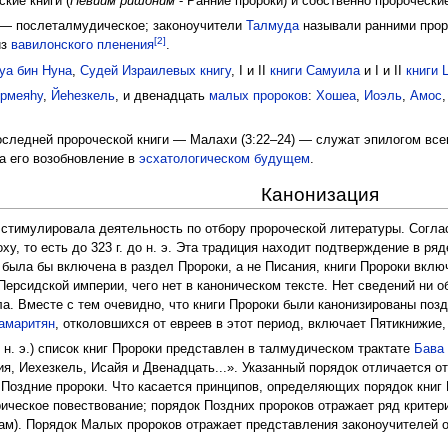
кие книги (
Невиим ришоним
- Ранние пророки) и собственно пророческие
в — послеталмудическое; законоучители
Талмуда
называли ранними прор
[2]
из
вавилонского пленения
.
уа бин Нуна
,
Судей Израилевых книгу
, I и II
книги Самуила
и I и II
книги 
рмеяhу
,
Йеhезкель
, и двенадцать
малых пророков
:
Хошеа
,
Иоэль
,
Амос
следней пророческой книги — Малахи (3:22–24) — служат эпилогом всего
а его возобновление в
эсхатологическом
будущем
.
Канонизация
.) стимулировала деятельность по отбору пророческой литературы. Согл
у, то есть до 323 г. до н. э. Эта традиция находит подтверждение в ряд
была бы включена в раздел Пророки, а не Писания, книги Пророки вклю
ерсидской империи, чего нет в каноническом тексте. Нет сведений ни о
ла. Вместе с тем очевидно, что книги Пророки были канонизированы поз
амаритян
, отколовшихся от евреев в этот период, включает Пятикнижие,
. н. э.) список книг Пророки представлен в талмудическом трактате
Бава
, Иехезкель, Исайя и Двенадцать...». Указанный порядок отличается от
 Поздние пророки. Что касается принципов, определяющих порядок книг 
ическое повествование; порядок Поздних пророков отражает ряд критер
ам). Порядок Малых пророков отражает представления законоучителей о