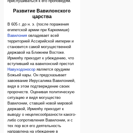
прислушиваться к его проповедям.
Развитие Вавилонского
царства
В 605 г. до н. э. (после поражения
египетской армии при Каркемише)
Вавилония
овладевает всей
территорией Ассирийской империи и
становится самой могущественной
державой на Ближнем Востоке.
Ирмеяhу приходит к убеждению, что
вступивший на вавилонский престол
Навуходоносор
является орудием
Божьей кары. Он предсказывает
завоевание Иерусалима Вавилонией,
видя в этом подтверждение своих
пророчеств. Оценивая политическую
ситуацию и видя могущество
Вавилонии, ставшей новой мировой
державой, Ирмеяhу приходит к
выводу о нецелесообразности какого-
либо сопротивления Вавилонии, и с
тех пор вся его деятельность
направлена на убеждение в