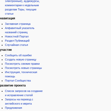
электронные), аудиокурсы,
комментарии к недельным
разделам Торы, текущие
статьи
навигация
Заглавная страница
Алфавитный указатель
названий страниц
Новостной Портал
Раздел Публикаций
Случайная статья
участие
Сообщить об ошибке
Создать новую страницу
Посмотреть свежие правки
Посмотреть новые страницы
Инструкция, техническая
помощь
Портал Сообщества
развитие проекта
Список запросов на создание
и исправление статей
Запросы на перевод с
английского и иврита
Предложения