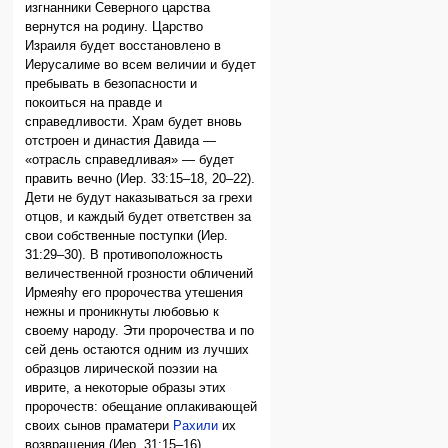
изгнанники Северного царства
вернутся на родину. Царство
Израиля будет восстановлено в
Иерусалиме во всем величии и будет
пребывать в безопасности и
покоиться на правде и
справедливости. Храм будет вновь
отстроен и династия Давида —
«отрасль справедливая» — будет
править вечно (Иер. 33:15–18, 20–22).
Дети не будут наказываться за грехи
отцов, и каждый будет ответствен за
свои собственные поступки (Иер.
31:29–30). В противоположность
величественной грозности обличений
Ирмеяhу его пророчества утешения
нежны и проникнуты любовью к
своему народу. Эти пророчества и по
сей день остаются одним из лучших
образцов лирической поэзии на
иврите, а некоторые образы этих
пророчеств: обещание оплакивающей
своих сынов праматери
Рахили
их
возвращения (Иер. 31:15–16),