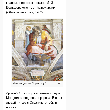
главный персонаж романа М. З.
Вольфовского «Бет hа-рехавим»
(«Дом рехавитов», 1962).
Микеланджело, "Ирмeяhу"
<poem> С тех пор как вечный судия
Мне дал всеведенье пророка, В очах
людей читаю я Страницы злобы и
порока.