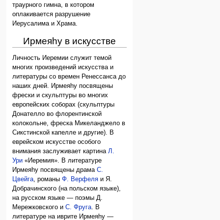
траурного гимна, в котором
оплакивается разрушение
Иерусалима и Храма.
Ирмеяhу в искусстве
Личность Иеремии служит темой
многих произведений искусства и
литературы со времен Ренессанса до
наших дней. Ирмеяhу посвящены
фрески и скульптуры во многих
европейских соборах (скульптуры
Донателло во флорентинской
колокольне, фреска Микеланджело в
Сикстинской капелле и другие). В
еврейском искусстве особого
внимания заслуживает картина
Л.
Ури
«Иеремия». В литературе
Ирмеяhу посвящены драма
С.
Цвейга
, романы
Ф. Верфеля
и Я.
Добрачинского (на польском языке),
на русском языке — поэмы Д.
Мережковского и
С. Фруга
. В
литературе на иврите Ирмеяhу —