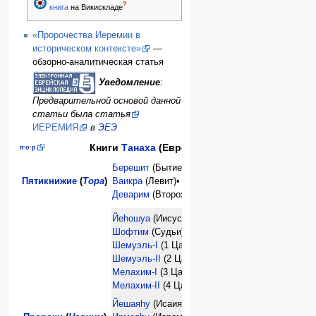
?
книга
на Викискладе
«Пророчества Иеремии в
историческом контексте»
—
обзорно-аналитическая статья
Уведомление
:
Предварительной основой данной
статьи была статья
ИЕРЕМИЯ
в
ЭЕЭ
Книги
Танаха
(Еврейской Библии)
п
·
о
·
р
Берешит
(Бытие) •
Шемот
(Исход)•
Пятикнижие
(
Тора
)
Ваикра
(Левит)•
Бемидбар
(Числа)•
Деварим
(Второзаконие)
Йеhошуа
(Иисус Навин) •
Шофтим
(Судьи)•
Шемуэль-I
(1 Царств)•
Шемуэль-II
(2 Царств)•
Мелахим-I
(3 Царств)•
Мелахим-II
(4 Царств)•
Йешаяhу
(Исаия)•