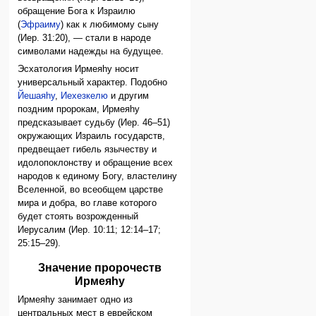
обращение Бога к Израилю
(
Эфраиму
) как к любимому сыну
(Иер. 31:20), — стали в народе
символами надежды на будущее.
Эсхатология Ирмеяhу носит
универсальный характер. Подобно
Йешаяhу
,
Иехезкелю
и другим
поздним пророкам, Ирмеяhу
предсказывает судьбу (Иер. 46–51)
окружающих Израиль государств,
предвещает гибель язычеству и
идолопоклонству и обращение всех
народов к единому Богу, властелину
Вселенной, во всеобщем царстве
мира и добра, во главе которого
будет стоять возрожденный
Иерусалим (Иер. 10:11; 12:14–17;
25:15–29).
Значение пророчеств
Ирмеяhу
Ирмеяhу занимает одно из
центральных мест в еврейском