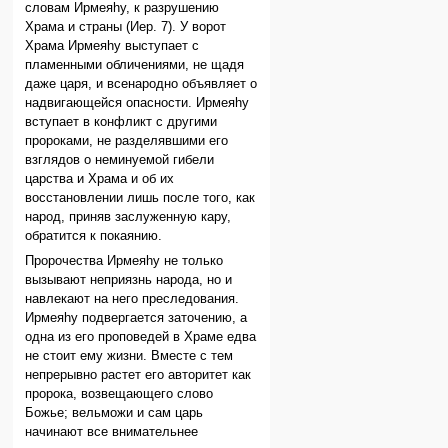
словам Ирмеяhу, к разрушению
Храма и страны (Иер. 7). У ворот
Храма Ирмеяhу выступает с
пламенными обличениями, не щадя
даже царя, и всенародно объявляет о
надвигающейся опасности. Ирмеяhу
вступает в конфликт с другими
пророками, не разделявшими его
взглядов о неминуемой гибели
царства и Храма и об их
восстановлении лишь после того, как
народ, приняв заслуженную кару,
обратится к покаянию.
Пророчества Ирмеяhу не только
вызывают неприязнь народа, но и
навлекают на него преследования.
Ирмеяhу подвергается заточению, а
одна из его проповедей в Храме едва
не стоит ему жизни. Вместе с тем
непрерывно растет его авторитет как
пророка, возвещающего слово
Божье; вельможи и сам царь
начинают все внимательнее