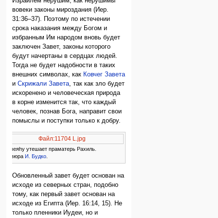
Израилем нерушим, как нерушимы
вовеки законы мироздания (Иер.
31:36–37). Поэтому по истечении
срока наказания между Богом и
избранным Им народом вновь будет
заключен Завет, законы которого
будут начертаны в сердцах людей.
Тогда не будет надобности в таких
внешних символах, как
Ковчег Завета
и
Скрижали Завета
, так как зло будет
искоренено и человеческая природа
в корне изменится так, что каждый
человек, познав Бога, направит свои
помыслы и поступки только к добру.
Файл:11704 L.jpg
Ирмеяhу утешает праматерь Рахиль.
Гравюра
И. Будко
.
Обновленный завет будет основан на
исходе из северных стран, подобно
тому, как первый завет основан на
исходе из Египта (Иер. 16:14, 15). Не
только пленники Иудеи, но и