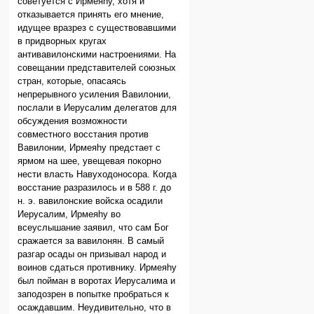
советуется с Ирмеяhу, хотя и
отказывается принять его мнение,
идущее вразрез с существовавшими
в придворных кругах
антивавилонскими настроениями. На
совещании представителей союзных
стран, которые, опасаясь
непрерывного усиления Вавилонии,
послали в Иерусалим делегатов для
обсуждения возможности
совместного восстания против
Вавилонии, Ирмеяhу предстает с
ярмом на шее, увещевая покорно
нести власть Навуходоносора. Когда
восстание разразилось и в 588 г. до
н. э. вавилонские войска осадили
Иерусалим, Ирмеяhу во
всеуслышание заявил, что сам Бог
сражается за вавилонян. В самый
разгар осады он призывал народ и
воинов сдаться противнику. Ирмеяhу
был пойман в воротах Иерусалима и
заподозрен в попытке пробраться к
осаждавшим. Неудивительно, что в