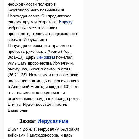
необходимости полного и
безоговорочного повиновения
Навуходоносору. Он продиктовал
своему другу и секретарю
Баруху
избранные места из своих
пророчеств, включая предсказание о
захвате Иерусалима
Навуходоносором, и отправил его
прочесть рукопись в Храме (Иер.
36:1–10). Царь
Иехояким
пожелал
услышать пророчества Ирмеяhу и,
выслушав, бросил свиток в огонь
(36:21–23). Иехояким и его советники
полагались на мощь соперничавшего
с Ассирией Египта, и когда в 601 г. до
н. э. вавилоняне предприняли
окончившийся неудачей поход против
Египта, Иудея восстала против
Вавилонии.
Захват
Иерусалима
В 597 г. до н. э. Иерусалим был занят
войсками Навуходоносора, и царь