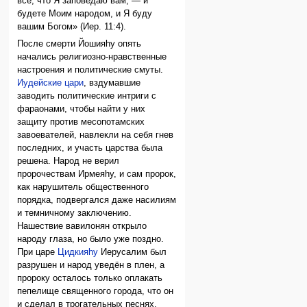
все, что Я заповедаю вам, — и
будете Моим народом, и Я буду
вашим Богом» (Иер. 11:4).
После смерти Йошияhу опять
начались религиозно-нравственные
настроения и политические смуты.
Иудейские цари
, вздумавшие
заводить политические интриги с
фараонами, чтобы найти у них
защиту против месопотамских
завоевателей, навлекли на себя гнев
последних, и участь царства была
решена. Народ не верил
пророчествам Ирмеяhу, и сам пророк,
как нарушитель общественного
порядка, подвергался даже насилиям
и темничному заключению.
Нашествие вавилонян открыло
народу глаза, но было уже поздно.
При царе
Цидкияhу
Иерусалим был
разрушен и народ уведён в плен, а
пророку осталось только оплакать
пепелище священного города, что он
и сделал в трогательных песнях.