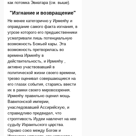
как потомка Эвиатара (см. выше).
"Изгнание и возвращение"
Не менее категорично у Ирмеяhу и
оправдание самого факта изгнания, в
угрозе которого его предшественники
усматривали лишь потенциальную
возможность Божьей кары. Эта
возможность претворилась во
времена Ирмеяhу в
действительность, и Ирмеяhу ,
активно участвовавший в
политической жизни своего времени,
трезво оценивал совершающиеся на
его глазах события, стараясь ввести
их в рамки своего мировоззрения.
Ирмеяhу правильно оценил мощь
Вавилонской империи,
унаследовавшей Ассирийскую, и
справедливо предвидел, что
строптивость Иудеи навлечет на нее
судьбу Израильского царства.
Однако союз между Богом и