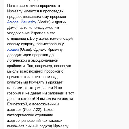
Почти все мотивы пророчеств
Ирмеяhу имеются в проповедях
предшествовавших ему пророков
Амоса
,
Йешаяhу
(Исайи) и других.
Даже часто используемое им
уподобление Израиля в его
отношении к Богу жене, изменяющей
своему супругу, заимствовано у
Хошеи
(Осии). Однако Ирмеяhу
доводит идеи пророков до
логической и эмоциональной
крайности. Так, например, основную
мысль всех поздних пророков о
примате этических норм над
культовыми Ирмеяhу выражает
словами: «...отцам вашим Я не
говорил и не давал им заповеди в тот
день, в который Я вывел их из земли
Египетской, о всесожжении и
жертве» (Иер. 7:22). Такое
категорическое отрицание
жертвоприношений как таковых
выражает личный подход Ирмеяhу