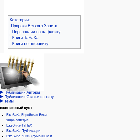
Шемайа
Элия
Категории
:
Пророки Ветхого Завета
Персоналии по алфавиту
Книги ТаНаХа
Книги по алфавиту
Навигация
персональные инструменты
действия на странице
категории
Израиль:Страна и
войти
статья
государство
запрос
обсуждение
Иудаизм
учётной
читать
Народ
записи
просмотр
Проекты
кода
Проекты/Участники/
дополнения
история
Публикации:Авторы
Публикации:Статьи по типу
Темы
ежевиковый куст
ЕжеВиКа,Еврейская Вики-
энциклопедия
ЕжеВиКа-ТаНаХ
ЕжеВиКа-Публикации
ЕжеВиКа-Книги (бумажные и