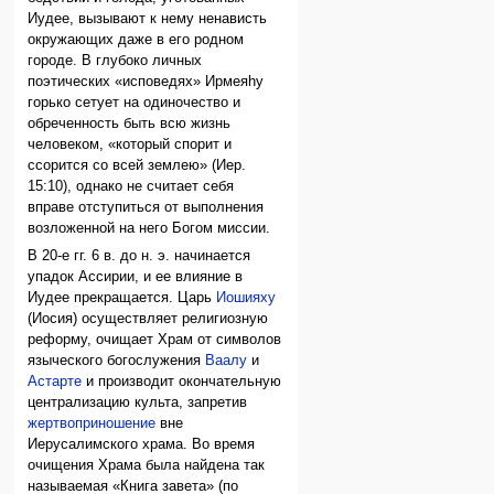
Иудее, вызывают к нему ненависть
окружающих даже в его родном
городе. В глубоко личных
поэтических «исповедях» Ирмеяhу
горько сетует на одиночество и
обреченность быть всю жизнь
человеком, «который спорит и
ссорится со всей землею» (Иер.
15:10), однако не считает себя
вправе отступиться от выполнения
возложенной на него Богом миссии.
В 20-е гг. 6 в. до н. э. начинается
упадок Ассирии, и ее влияние в
Иудее прекращается. Царь
Иошияху
(Иосия) осуществляет религиозную
реформу, очищает Храм от символов
языческого богослужения
Ваалу
и
Астарте
и производит окончательную
централизацию культа, запретив
жертвоприношение
вне
Иерусалимского храма. Во время
очищения Храма была найдена так
называемая «Книга завета» (по