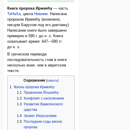
Книга пророка Ирмеяhу
— часть
ТаНаХа
, цикла
Невиим
. Написана
пророком Ирмеяhу (возможно,
писцом Барухом под его диктовку).
Написание книги было завершено
примерно в 580 г. до н. э. Книга
охватывает время: 647—580 гг.
до н. э.
В греческом переводе
последовательность глав в книге
несколько иная, чем в ивритском
тексте.
Содержание
1
Жизнь пророка Ирмеяhу
1.1
Правление Йошияhу
1.2
Конфликт с населением
1.3
Развитие Вавилонского
царства
1.4
Захват Иерусалима
1.5
Последние годы жизни
пророка