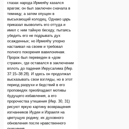
глазах народа Ирмеяhу казался
врагом; он был заключен сначала в
темницу, а затем опущен в
высыхающий колодец. Однако царь
приказал вызволить его оттуда и
имел с ним тайную беседу, пытаясь
убедить его не подрывать дух
осажденных; но Ирмеяhу упорно
настаивал на своем и требовал
полного покорения вавилонянам.
Пророк был переведен в «дом
стражи», где оставался в заключении
вплоть до падения Иерусалима (Иер.
37:15–38:28). И здесь он продолжал
высказывать свои взгляды, но в этот
период разрухи и бедствий в его
проповедях преобладают мотивы
будущего избавления, а его
пророчества утешения (Иер. 30, 31)
рисуют яркую картину возвращения
изгнанников Иудеи и Израиля на
цветущую родину, их духовного
обновления после нравственного
очищения.