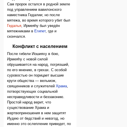
Сам пророк остался в родной земле
под управлением вавилонского
наместника Гедалии; но после
мятежа, во время которого убит был
Гедалья
, Ирмеяhу был уведён
мятежниками в
Египет
, где и
скончался.
Конфликт с населением
После гибели Иошияху в бою,
Ирмеяhу с новой силой
обрушивается на народ, погрязший,
по его мнению, в грехах. С особой
суровостью он порицает высшие
круги общества — вельмож,
священников и служителей
Храма
,
потворствующих социальной
несправедливости и беззаконию.
Простой народ верит, что
существование Храма и
жертвоприношения в нем защитят
Иудею от бедствий и невзгод, но
именно это ослепление приведет, по