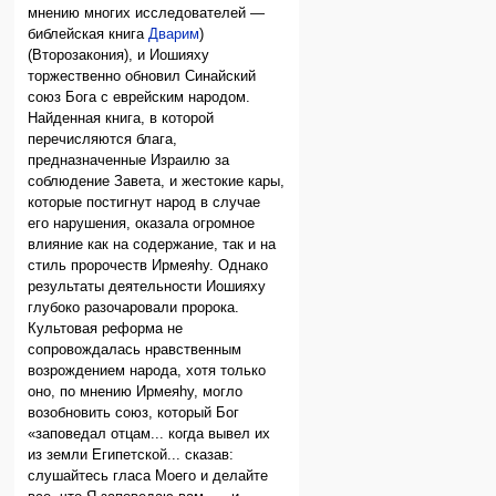
мнению многих исследователей —
библейская книга
Дварим
)
(Второзакония), и Иошияху
торжественно обновил Синайский
союз Бога с еврейским народом.
Найденная книга, в которой
перечисляются блага,
предназначенные Израилю за
соблюдение Завета, и жестокие кары,
которые постигнут народ в случае
его нарушения, оказала огромное
влияние как на содержание, так и на
стиль пророчеств Ирмеяhу. Однако
результаты деятельности Иошияху
глубоко разочаровали пророка.
Культовая реформа не
сопровождалась нравственным
возрождением народа, хотя только
оно, по мнению Ирмеяhу, могло
возобновить союз, который Бог
«заповедал отцам... когда вывел их
из земли Египетской... сказав:
слушайтесь гласа Моего и делайте