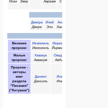
Ноах
Эвер
Авраам
Сара
Ицхак
Яаков
Пророки в
Эпоху Суде
Девора
Илий
Анна
Самуил
Давид
Двора
Эли
Ханна
Шмуэль
Давид
Письмен
Великие
Иезекииль
Иеремия
Исаия
пророки:
Иехезкель
Йирмияху
Йишаяху
Малые
Хавакук
Овадья
Хагай
Амос
Зеха
пророки:
Аввакум
Авдий
Аггей
Амос
Заха
Пророки -
авторы
книг
Даниил
Иов
раздела
Даниэль
Иов
"Писания"
("Кетувим")
Другие пророк
Самей
Или