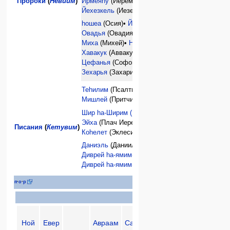
Ирмеяhу
(Иеремия)•
Пророки
(
Невиим
)
Йехезкель
(Иезекиил)•
hошеа
(Осия)•
Йоэль
(Иоиль)•
Амос
•
Овадья
(Овадия)•
Йона
(Иона)•
Миха
(Михей)•
Нахум
(Наум)•
Хавакук
(Аввакум)•
Цефанья
(Софония)•
Хагай
(Аггей)•
Зехарья
(Захария)•
Малахи
(Малахия)
Теhилим
(Псалтырь)•
Мишлей
(Притчи)•
Иов
•
Шир hа-Ширим (Песнь песней)
•
Рут
•
Эйха
(Плач Иеремии)•
Писания
(
Кетувим
)
Коhелет
(Эклесиаст)•
Эстер
•
Даниэль
(Даниил)•
Эзра
•
Нехемья
•
Диврей hа-ямим-I
(1 Паралипоменон)•
Диврей hа-ямим-II
(2 Паралипоменон)•
Би
п
·
о
·
р
Пророки
Ной
Евер
Авраам
Сарра
Исаак
Иаков