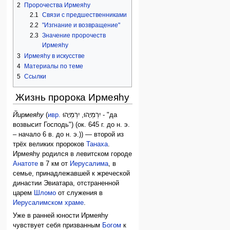
2
Пророчества Ирмеяhу
2.1
Связи с предшественниками
2.2
"Изгнание и возвращение"
2.3
Значение пророчеств
Ирмеяhу
3
Ирмеяhу в искусстве
4
Материалы по теме
5
Ссылки
Жизнь пророка Ирмеяhу
Йирмеяhу
(
ивр.
יִרְמְיָהוּ, יִרְמְיָהוּ
‎ - "да
возвысит Господь") (ок. 645 г. до н. э.
– начало 6 в. до н. э.)) — второй из
трёх великих пророков
Танаха
.
Ирмеяhу родился в левитском городе
Анатоте
в 7 км от
Иерусалима
, в
семье, принадлежавшей к жреческой
династии Эвиатара, отстраненной
царем
Шломо
от служения в
Иерусалимском храме
.
Уже в ранней юности Ирмеяhу
чувствует себя призванным
Богом
к