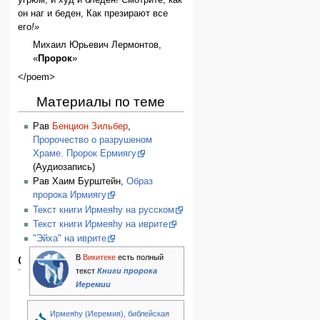
он наг и беден, Как презирают все
его
!»
Михаил Юрьевич Лермонтов,
«
Пророк
»
</poem>
Материалы по теме
Рав
Бенцион Зильбер
,
Пророчество о разрушеном
Храме. Пророк Ермиягу
(Аудиозапись)
Рав Хаим Бурштейн,
Образ
пророка Ирмиягу
Текст книги Ирмеяhу на русском
Текст книги Ирмеяhу на иврите
"Эйха" на иврите
Ссылки
В
Викитеке
есть полный
текст
Книги пророка
Иеремии
Ирмеяhу (Иеремия), библейская