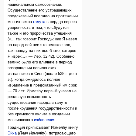
национальном самосознании.
Осуществление его устрашающих
предсказаний вселяло на протяжении
многих веков
галута
в сердца евреев
уверенность в том, что сбудутся
также и его пророчества утешения
(«... так говорит Господь: как Я навел
на народ сей все это великое зло,
так наведу на них все благо, которое
Я изрек...» — Иер. 32:42). Особенно
велико было его влияние в период
возвращения вавилонских
изгнанников в Сион (после 538 г. до н.
э.), когда ожидалось полное
избавление в предсказанный им срок
— 70 лет. Ирмеяhу первый указал на
реальную возможность
существования народа в галуте
после крушения государственности и
без храмового культа в ожидании
мессианского
избавления
.
Традиция приписывает Ирмеяhу книгу
Эйха
(
Плач Ирмеяhу
), потрясающего