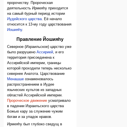
пророчеству. Пророческая
деятельность Ирмеяhу приходится
на самый бурный период истории
Иудейского царства
. Её начало
относится к 13-му году царствования
Иошияhу
.
Правление Йошияhу
Северное (Израильское) царство уже
было разрушено
Ассирией
, и его
территория присоединена к
Ассирийской империи, границы
которой проходили теперь несколько
севернее Анатота. Царствование
Менашше
ознаменовалось
распространением в Иудее
языческих культов из западных
областей Ассирийской империи.
Пророческое движение
усматривало
в падении Израильского царства
Божью кару за служение чужим
богам и за упадок нравов.
Ирмеяhу был глубоко сведущ в