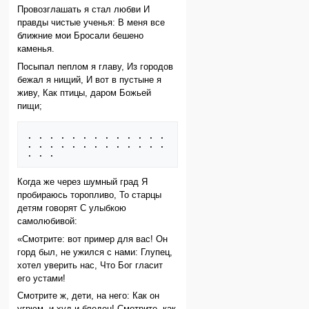
Провозглашать я стал любви И
правды чистые ученья: В меня все
ближние мои Бросали бешено
каменья.
Посыпал пеплом я главу, Из городов
бежал я нищий, И вот в пустыне я
живу, Как птицы, даром Бoжьей
пищи;
. . . . . . . . . . . . . 
. . . . . . . . . . . . . 
Когда же через шумный град Я
пробираюсь торопливо, То старцы
детям говорят С улыбкою
самолюбивой:
«Смотрите: вот пример для вас! Он
горд был, не ужился с нами: Глупец,
хотел уверить нас, Что Бoг гласит
его устами!
Смотрите ж, дети, на него: Как он
угрюм, и худ и бледен! Смотрите, как