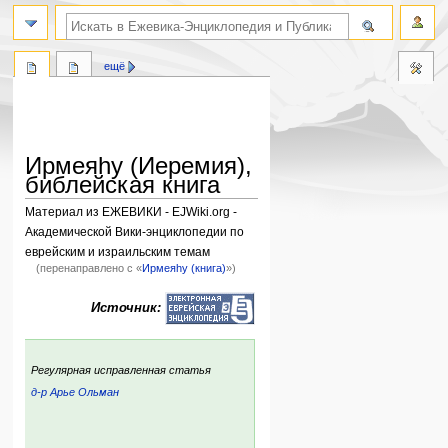
поиск по словам
ещё
Ирмеяhу (Иеремия),
библейская книга
Материал из ЕЖЕВИКИ - EJWiki.org -
Академической Вики-энциклопедии по
еврейским и израильским темам
(перенаправлено с «
Ирмеяhу (книга)
»)
Перейти
Перейти
Источник:
к
к
навигации
поиску
:
Регулярная исправленная статья
д-р Арье Ольман
ский
р: