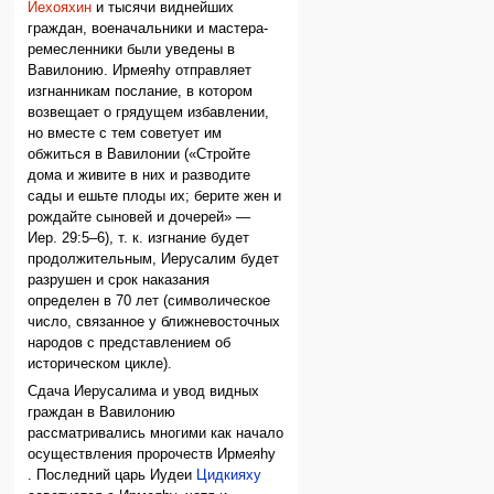
Иехояхин
и тысячи виднейших
граждан, военачальники и мастера-
ремесленники были уведены в
Вавилонию. Ирмеяhу отправляет
изгнанникам послание, в котором
возвещает о грядущем избавлении,
но вместе с тем советует им
обжиться в Вавилонии («Стройте
дома и живите в них и разводите
сады и ешьте плоды их; берите жен и
рождайте сыновей и дочерей» —
Иер. 29:5–6), т. к. изгнание будет
продолжительным, Иерусалим будет
разрушен и срок наказания
определен в 70 лет (символическое
число, связанное у ближневосточных
народов с представлением об
историческом цикле).
Сдача Иерусалима и увод видных
граждан в Вавилонию
рассматривались многими как начало
осуществления пророчеств Ирмеяhу
. Последний царь Иудеи
Цидкияху