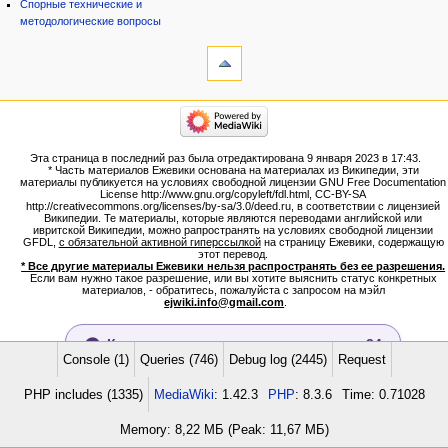
Спорные технические и
методологические вопросы
инструменты
Ссылки
сюда
Связанные
категории
правки
Израиль:Страна и
Служебные
государство
страницы
Иудаизм
Эта страница в последний раз была отредактирована 9 января 2023 в 17:43.
Народ
Версия
* Часть материалов Ежевики основана на материалах из Википедии, эти
Проекты
для
материалы публикуется на условиях свободной лицензии GNU Free Documentation
Проекты/Участники/
License http://www.gnu.org/copyleft/fdl.html, CC-BY-SA
печати
дополнения
http://creativecommons.org/licenses/by-sa/3.0/deed.ru, в соответствии с лицензией
Постоянная
Публикации:Авторы
Википедии. Те материалы, которые являются переводами английской или
ивритской Википедии, можно рапространять на условиях свободной лицензии
ссылка
Публикации:Статьи по типу
GFDL,
с обязательной активной гиперссылкой
на страницу Ежевики, содержащую
Темы
Сведения
этот перевод.
о странице
* Все другие материалы Ежевики нельзя распространять без ее разрешения.
ежевиковый куст
Если вам нужно такое разрешение, или вы хотите выяснить статус конкретных
ЕжеВиКа,Еврейская Вики-
материалов, - обратитесь, пожалуйста с запросом на мэйл
ejwiki.info@gmail.com
.
энциклопедия
ЕжеВиКа-ТаНаХ
ЕжеВиКа-Публикации
Количество просмотров страницы: 34
ЕжеВиКа-Книги (бумажные и
Console (1)
Queries (746)
Debug log (2445)
Request
электронные), аудиокурсы,
Политика конфиденциальности
О Ежевика-Энциклопедия и Публикации
Отказ
от ответственности
комментарии к недельным
PHP includes (1335)
MediaWiki
: 1.42.3
PHP
: 8.3.6
Time: 0.71028
разделам Торы, текущие
статьи
Memory: 8,22 МБ (Peak: 11,67 МБ)
навигация