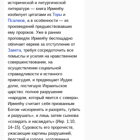
исторической и литургической
литературе — книга Ирмеяhу
изобилует цитатами из
Торы
и
Псалмов
, а в особенности — из
произведений предшествовавших
ему пророков. Уже в ранних
проповедях Ирмеяhу беспощадно
обличает евреев за отступление от
Завета
, требуя сосредоточить все
помыслы и усилия на нравственном
совершенствовании, на
осуществлении социальной
справедливости и истинного
правосудия, и предвещает Иудее
долю, постигшую Израильское
царство: полное разрушение
«народом, который явится с севера».
Ирмеяhу считает себя призванным
Богом «искоренять и разорять, губить
и разрушать», и лишь затем сызнова
«созидать и насаждать» (Иер. 1:10,
14–15). Суровость его пророчеств,
ужасающие картины разрушений,
бедствий и голода, уготованных