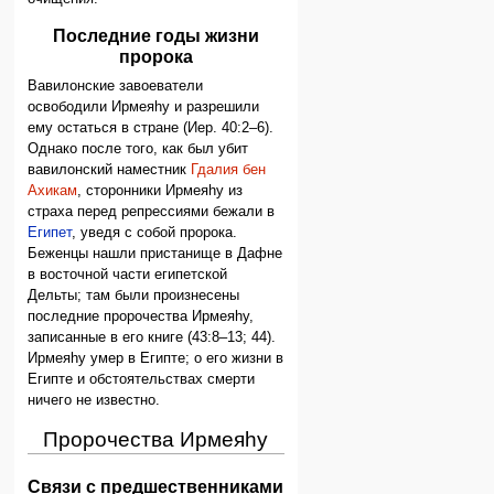
Последние годы жизни
пророка
Вавилонские завоеватели
освободили Ирмеяhу и разрешили
ему остаться в стране (Иер. 40:2–6).
Однако после того, как был убит
вавилонский наместник
Гдалия бен
Ахикам
, сторонники Ирмеяhу из
страха перед репрессиями бежали в
Египет
, уведя с собой пророка.
Беженцы нашли пристанище в Дафне
в восточной части египетской
Дельты; там были произнесены
последние пророчества Ирмеяhу,
записанные в его книге (43:8–13; 44).
Ирмеяhу умер в Египте; о его жизни в
Египте и обстоятельствах смерти
ничего не известно.
Пророчества Ирмеяhу
Связи с предшественниками