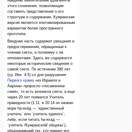
найдены значительные фрагменты
этого сочинения, позволяющие
составить представление о его
структуре и содержании. Кумранская
версия является эпитомизированным
вариантом более пространного
прототипа.
Вводная часть содержит увещания и
предостережения, обращенные к
членам секты, и полемику с ее
оппонентами. Здесь же содержатся
некоторые исторические сведения о
самой секте. По истечении 390 лет
(ср. Иех. 4:5) со дня разрушения
Первого храма
«из Израиля и
Аарона» проросло «посаженное
семя», то есть возникла секта, а еще
через 20 лет появился Учитель
праведности (1:11; в 20:14 он назван
море hа-яхи́д — `единственный
учитель` или `учитель единого`;
либо, если читать hа-яхад —
`учитель /Кумранской/ общины`),
объединивший тех, кто принял его