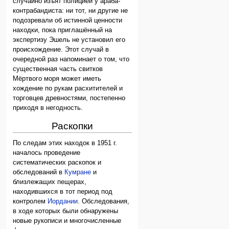
случайно изъят полицией у араба-
контрабандиста: ни тот, ни другие не
подозревали об истинной ценности
находки, пока приглашённый на
экспертизу Эшель не установил его
происхождение. Этот случай в
очередной раз напоминает о том, что
существенная часть свитков
Мёртвого моря может иметь
хождение по рукам расхитителей и
торговцев древностями, постепенно
приходя в негодность.
Раскопки
По следам этих находок в 1951 г.
началось проведение
систематических раскопок и
обследований в
Кумране
и
близлежащих пещерах,
находившихся в тот период под
контролем
Иордании
. Обследования,
в ходе которых были обнаружены
новые рукописи и многочисленные