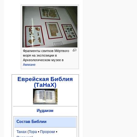
Фрагменты свитков Мёртвого
моря на экспозиции в
Археологическом музее в
Аммане
Еврейская Библия
(ТаНаХ)
Иудаизм
Состав Библии
Танах
(
Тора
•
Пророки
•