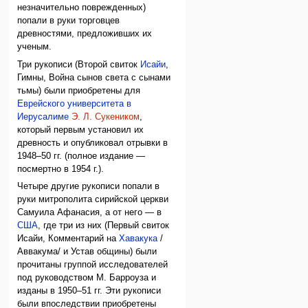
незначительно поврежденных)
попали в руки торговцев
древностями, предложивших их
ученым.
Три рукописи (Второй свиток
Исайи
,
Гимны, Война сынов света с сынами
тьмы) были приобретены для
Еврейского университета в
Иерусалиме
Э. Л. Сукеником
,
который первым установил их
древность и опубликовал отрывки в
1948–50 гг. (полное издание —
посмертно в 1954 г.).
Четыре другие рукописи попали в
руки митрополита сирийской церкви
Самуила Афанасия, а от него — в
США
, где три из них (Первый свиток
Исайи, Комментарий на
Хавакука
/
Аввакума/ и Устав общины) были
прочитаны группой исследователей
под руководством М. Барроуза и
изданы в 1950–51 гг. Эти рукописи
были впоследствии приобретены