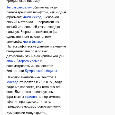
иродианское письмо).
Тетраграмматон
обычно написан
палеоеврейским шрифтом, как и один
фрагмент
книги Исход
. Основной
писчий материал — пергамент из
козьей или овечьей кожи, изредка
папирус. Чернила карбонные (за
единственным исключением
апокрифа
книги Бытие
).
Палеографические данные и внешние
свидетельства позволяют
датировать эти манускрипты концом
эпохи Второго храма
и
рассматривать их как остатки
библиотеки
Кумранской общины
.
Находки аналогичных текстов в
Масаде
относятся к 73 г. н. э., году
падения крепости, как terminus ad
quet. Были также обнаружены
фрагменты
тфилин
на пергаменте;
тфилин принадлежат к типу,
предшествующему современному.
Кумранские манускрипты,