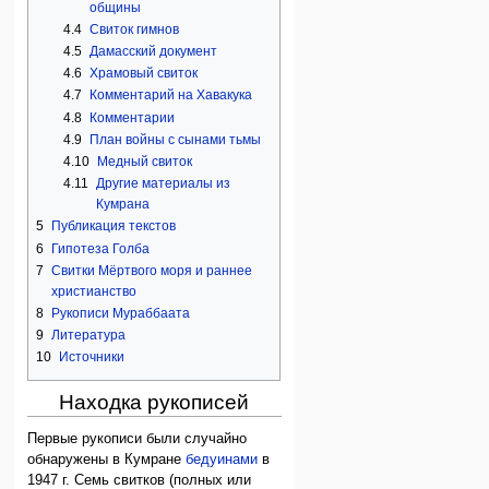
общины
4.4
Свиток гимнов
4.5
Дамасский документ
4.6
Храмовый свиток
4.7
Комментарий на Хавакука
4.8
Комментарии
4.9
План войны с сынами тьмы
4.10
Медный свиток
4.11
Другие материалы из
Кумрана
5
Публикация текстов
6
Гипотеза Голба
7
Свитки Мёртвого моря и раннее
христианство
8
Рукописи Мураббаата
9
Литература
10
Источники
Находка рукописей
Первые рукописи были случайно
обнаружены в Кумране
бедуинами
в
1947 г. Семь свитков (полных или