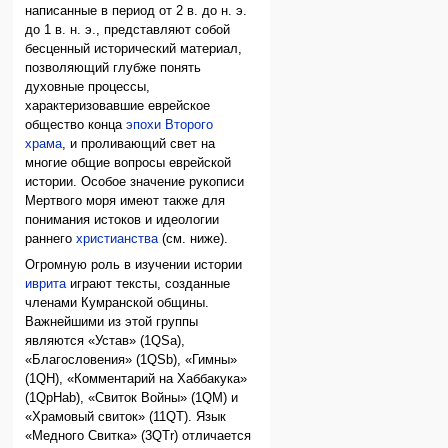
написанные в период от 2 в. до н. э.
до 1 в. н. э., представляют собой
бесценный исторический материал,
позволяющий глубже понять
духовные процессы,
характеризовавшие еврейское
общество конца
эпохи Второго
храма
, и проливающий свет на
многие общие вопросы еврейской
истории. Особое значение рукописи
Мертвого моря имеют также для
понимания истоков и идеологии
раннего
христианства
(см. ниже).
Огромную роль в изучении истории
иврита
играют тексты, созданные
членами Кумранской общины.
Важнейшими из этой группы
являются «Устав» (1QSa),
«Благословения» (1QSb), «Гимны»
(1QH), «Комментарий на Хаббакука»
(1QpHab), «Свиток Войны» (1QM) и
«Храмовый свиток» (11QT). Язык
«Медного Свитка» (3QTr) отличается