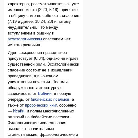
характерно, рассматривается как уже
имевшее место (2:20, 5:18): принятие
в общину само по себе есть спасение
(7:19 и далее; 18:24, 28) и потому
неудивительно, что между
вступлением в общину и
эсхатологическим
спасением нет
четкого различия.
Идея воскресения праведников
присутствует (6:34), однако не играет
существенной роли. Эсхатологически
спасение состоит не в избавлении
праведников, а в конечном
уничтожении нечестия. Псалмы
обнаруживают литературную
зависимость от
Библии
, в первую
очередь, от
библейских псалмов
, а
также от
пророческих книг
, особенно
—
Исайи
, и полны многочисленных
аллюзий на библейские пассажи.
Филологические исследования
выявляют значительные
стилистические, фразеологические и