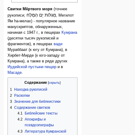
Свитки Мёртвого моря
(точнее
מְגִלּוֹת יָם הַמֶּלַח
рукописи;
, Мегилот
Ям hа-мелах) - популярное название
манускриптов, обнаруженных,
начиная с 1947 г., в пещерах
Кумрана
(десятки тысяч рукописей и
фрагментов), в пещерах
вади
Мураббаат (к югу от Кумрана), в
Хирбет-Мирде (к юго-западу от
Кумрана), а также в ряде других
Иудейской пустыни пещер
и в
Масаде
.
Содержание
1
Находка рукописей
2
Раскопки
3
Значение для библеистики
4
Содержание свитков
4.1
Библейские тексты
4.2
Апокрифы и
псевдоэпиграфы
4.3
Литература Кумранской