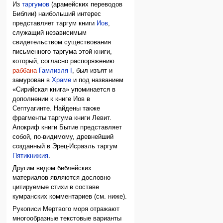
Из
таргумов
(арамейских переводов
Библии) наибольший интерес
представляет таргум книги
Иов
,
служащий независимым
свидетельством существования
письменного таргума этой книги,
который, согласно распоряжению
раббана
Гамлиэля I
, был изъят и
замурован в
Храме
и под названием
«Сирийская книга» упоминается в
дополнении к книге Иов в
Септуагинте. Найдены также
фрагменты таргума книги Левит.
Апокриф книги Бытие представляет
собой, по-видимому, древнейший
созданный в Эрец-Исраэль таргум
Пятикнижия
.
Другим видом библейских
материалов являются дословно
цитируемые стихи в составе
кумранских комментариев (см. ниже).
Рукописи Мертвого моря отражают
многообразные текстовые варианты