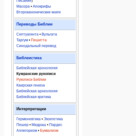
Писания
)
Масора
•
Апокрифы
Второканонические книги
Переводы Библии
Септуагинта
•
Вульгата
Таргум
•
Пешитта
Синодальный перевод
Библеистика
Библейская хронология
Кумранские рукописи
Рукописи Библии
Каирская гениза
Библейская археология
Библейская критика
Интерпретации
Герменевтика
•
Экзегетика
Пешер
•
Мидраш
•
Пардес
Аллегоризм
•
Буквализм