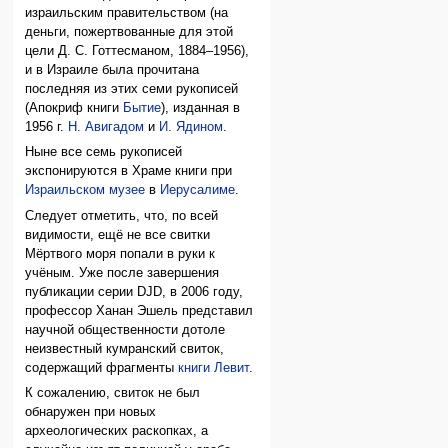
израильским правительством (на
деньги, пожертвованные для этой
цели Д. С. Готтесманом, 1884–1956),
и в Израиле была прочитана
последняя из этих семи рукописей
(Апокриф книги
Бытие
), изданная в
1956 г.
Н. Авигадом
и
И. Ядином
.
Ныне все семь рукописей
экспонируются в Храме книги при
Израильском музее
в
Иерусалиме
.
Следует отметить, что, по всей
видимости, ещё не все свитки
Мёртвого моря попали в руки к
учёным. Уже после завершения
публикации серии DJD, в 2006 году,
профессор Ханан Эшель представил
научной общественности дотоле
неизвестный кумранский свиток,
содержащий фрагменты
книги Левит
.
К сожалению, свиток не был
обнаружен при новых
археологических раскопках, а