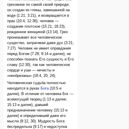
греховное по самой своей природе;
он создан из глины, замешанной на
воде (1:21; 3:21), и возвращается в
прах (10:4; 12:36); человек —
создание плотское (15:21; 18:23),
рожденное женщиной (13:14). Грех
пронизывает все человеческое
существо, затрагивая даже дух (3:21;
7:27). Человек не имеет оправдания
перед Богом (7:28; 9:14 и далее), не
способен познать Его сущность и Его
славу (12:30), так как человеческое
сердце и уши — нечисты и
«необрезаны» (18:4, 20, 24).
Человеческая судьба полностью
находится в руках
Бога
(10:5 и
далее). В отличие от человека Бог —
всемогущий творец (1:13 и далее;
15:13 и далее), давший
предназначение человеку (15:13 и
далее) и определивший даже его
мысли (9:12, 30). Мудрость Бога
беспредельна (9:17) и недоступна