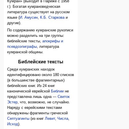
Кумран» (выходит в Париже с 1958
г.). Богатая кумрановедческая
литература существует на русском
языке (
И. Амусин
,
К.Б. Старкова
и
другие).
По содержанию кумранские рукописи
можно разделить на три группы:
библейские тексты,
апокрифы и
псевдоэпиграфы
, литература
кумранской общины.
Библейские тексты
Среди кумранских находок
идентифицировано около 180 списков
(в большинстве фрагментарных)
библейских книг. Из 24 книг
канонической еврейской
Библии
не
представлена лишь одна —
Свиток
Эстер
, что, возможно, не случайно.
Наряду с еврейскими текстами
обнаружены фрагменты греческой
Септуагинты
(из книг
Левит
,
Числа
,
Исход
).