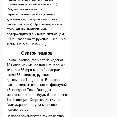
сплевывание в собрании и т. п.).
Раздел заканчивается
перечислением добродетелей
идеального, «разумного» члена
секты (маскиль). Три гимна, во всех
отношениях аналогичные
содержащимся в Свитке гимнов (см.
ниже), завершают рукопись (10:1–8 а;
10:86–11:15 а; 11:156–22).
Свиток гимнов
Свиток гимнов (Мегилат hа-ходайот;
18 более или менее полных колонок
текста и 66 фрагментов) содержит
около 35 псалмов; рукопись
датируется 1 в. до н. э. Большая
часть псалмов начинается формулой
«Благодарю Тебя, Господи»,
меньшая часть — «Будь благословен
Ты, Господи». Содержание гимнов —
благодарения Богу за спасение
человечества.
Человек описывается как существо,