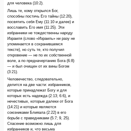
для человека (10:2).
Лишь те, кому открылся Бог,
способны постичь Его тайны (12:20),
посвятить себя Ему (11:10 и далее) и
восславить Его имя (11:25). Эти
избранники не тождественны народу
Израиля (слово «Израиль» ни разу не
упоминается в сохранившемся
тексте), но суть те, кто получил
откровение — не по их собственной
воле, а по предначертанию Бога (6:8)
— и был очищен от их вины Богом
(3:21).
Человечество, следовательно,
делится на две части: избранников,
которые принадлежат Богу и для
которых есть надежда (2:13; 6:6), и
нечестивых, которые далеки от Бога
(14:21) и которые являются
союзниками Блияала (2:22) в его
борьбе с праведниками (5:7; 9, 25).
Спасение возможно лишь для
избранников и, что весьма