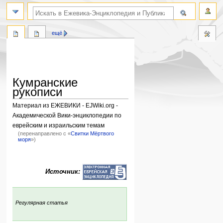
поиск по словам
ещё
Кумранские
рукописи
Материал из ЕЖЕВИКИ - EJWiki.org -
Академической Вики-энциклопедии по
еврейским и израильским темам
(перенаправлено с «
Свитки Мёртвого
моря
»)
Перейти
Перейти
к
к
Источник:
навигации
поиску
:
Регулярная статья