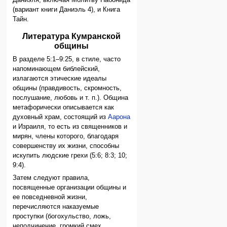
(вариант книги Даниэль 4), и Книга
Тайн.
Литература Кумранской
общины
В разделе 5:1–9:25, в стиле, часто
напоминающем библейский,
излагаются этические идеалы
общины (правдивость, скромность,
послушание, любовь и т. п.). Община
метафорически описывается как
духовный храм, состоящий из
Аарона
и Израиля, то есть из священников и
мирян, члены которого, благодаря
совершенству их жизни, способны
искупить людские грехи (5:6; 8:3; 10;
9:4).
Затем следуют правила,
посвященные организации общины и
ее повседневной жизни,
перечисляются наказуемые
проступки (богохульство, ложь,
неподчинение, громкий смех,