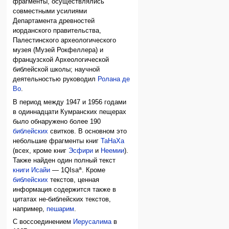
фрагменты, осуществлялись
совместными усилиями
Департамента древностей
иорданского правительства,
Палестинского археологического
музея (Музей Рокфеллера) и
французской Археологической
библейской школы; научной
деятельностью руководил
Ролана де
Во
.
В период между 1947 и 1956 годами
в одиннадцати Кумранских пещерах
было обнаружено более 190
библейских
свитков. В основном это
небольшие фрагменты книг
ТаНаХа
(всех, кроме книг
Эсфири
и
Неемии
).
Также найден один полный текст
a
книги Исайи
— 1QIsa
. Кроме
библейских
текстов, ценная
информация содержится также в
цитатах не-библейских текстов,
например,
пешарим
.
С воссоединением
Иерусалима
в