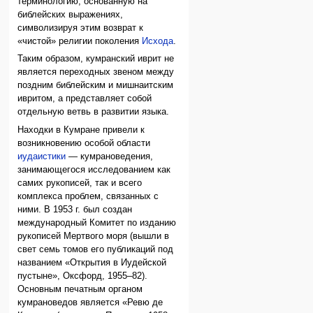
терминологию, основанную на
библейских выражениях,
символизируя этим возврат к
«чистой» религии поколения
Исхода
.
Таким образом, кумранский иврит не
является переходных звеном между
поздним библейским и мишнаитским
ивритом, а представляет собой
отдельную ветвь в развитии языка.
Находки в Кумране привели к
возникновению особой области
иудаистики
— кумрановедения,
занимающегося исследованием как
самих рукописей, так и всего
комплекса проблем, связанных с
ними. В 1953 г. был создан
международный Комитет по изданию
рукописей Мертвого моря (вышли в
свет семь томов его публикаций под
названием «Открытия в Иудейской
пустыне», Оксфорд, 1955–82).
Основным печатным органом
кумрановедов является «Ревю де