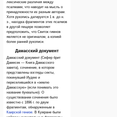
лексические различия между
псалмами, что наводит на мысль о
принадлежности их разным авторам.
Хотя рукопись датируется 1 в. до н.
э., находка фрагментов этих псалмов
в другой пещере позволяет
предположить, что Свиток гимнов
является не оригиналом, а копией
более ранней рукописи.
Дамасский документ
Дамасский документ (Сефер брит
Дамесек — Книга Дамасского
завета), сочинение, в котором
представлены взгляды секты,
покинувшей Иудею и
переселившейся в «землю
Дамасскую» (если понимать это
название буквально). О
существовании сочинения было
известно с 1896 г. по двум
фрагментам, обнаруженным в
Каирской генизе
. В Кумране были