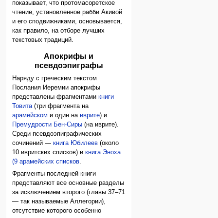
показывает, что протомасоретское
чтение, установленное рабби Акивой
и его сподвижниками, основывается,
как правило, на отборе лучших
текстовых традиций.
Апокрифы и
псевдоэпиграфы
Наряду с греческим текстом
Послания Иеремии апокрифы
представлены фрагментами
книги
Товита
(три фрагмента на
арамейском
и один на
иврите
) и
Премудрости Бен-Сиры
(на иврите).
Среди псевдоэпиграфических
сочинений —
книга Юбилеев
(около
10 ивритских списков) и
книга Эноха
(9 арамейских списков
.
Фрагменты последней книги
представляют все основные разделы
за исключением второго (главы 37–71
— так называемые Аллегории),
отсутствие которого особенно