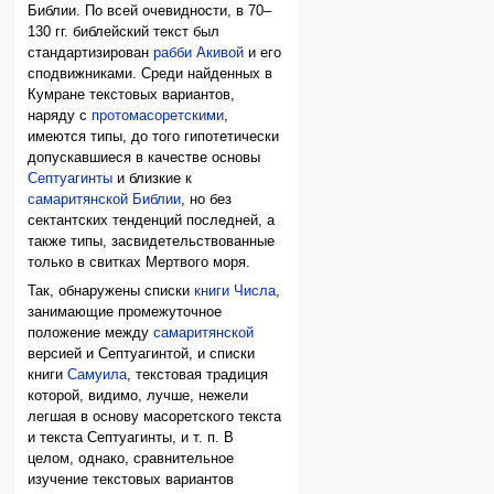
Библии. По всей очевидности, в 70–
130 гг. библейский текст был
стандартизирован
рабби Акивой
и его
сподвижниками. Среди найденных в
Кумране текстовых вариантов,
наряду с
протомасоретскими
,
имеются типы, до того гипотетически
допускавшиеся в качестве основы
Септуагинты
и близкие к
самаритянской Библии
, но без
сектантских тенденций последней, а
также типы, засвидетельствованные
только в свитках Мертвого моря.
Так, обнаружены списки
книги Числа
,
занимающие промежуточное
положение между
самаритянской
версией и Септуагинтой, и списки
книги
Самуила
, текстовая традиция
которой, видимо, лучше, нежели
легшая в основу масоретского текста
и текста Септуагинты, и т. п. В
целом, однако, сравнительное
изучение текстовых вариантов