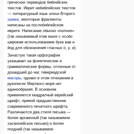
греческих переводов библейских
текстов. Иврит небиблейских текстов
— литературный язык эпохи Второго
храма
; некоторые фрагменты
написаны на послебиблейском
иврите. Написание обычно «полное»
(так называемый ктив мале с особо
широким использованием букв вав и
йод для обозначения гласных о, у, и).
Зачастую такая орфография
указывает на фонетические и
грамматические формы, отличные от
дошедшей до нас тивериадской
масоры
, однако в этом отношении в
рукописях Мертвого моря нет
единообразия. В основном
применяется квадратный еврейский
шрифт, прямой предшественник
современного печатного шрифта.
Различаются два стиля письма —
более архаичный (так называемое
хасмонейское письмо) и более
поздний (так называемое