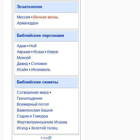
Эсхатология
Мессия
•
Вечная жизнь
Армагеддон
Библейские персонажи
Адам
•
Ной
Авраам
•
Исаак
•
Иаков
Моисей
Давид
•
Соломон
Исайя
•
Иезекииль
Библейские сюжеты
Сотворение мира
•
Грехопадение
Всемирный потоп
Вавилонская башня
Содом и Гоморра
Жертвоприношение Исаака
Исход
•
Золотой телец
п
·
о
·
р