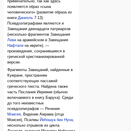
примечательно, так как здесь
появляется образ «сына
человеческого» (развитие образа из
книги
Даниэль
7:13).
Псевдоэпиграфами являются и
Завещания двенадцати патриархов
(несколько фрагментов Завещания
Леви
на арамейском и Завещания
Нафтали
на иврите), —
произведения, сохранившиеся в
греческой христианизированной
версии.
Фрагменты Завещаний, найденные в
Кумране, пространнее
соответствующих пассажей
греческого текста. Найдена также
часть Послания Иеремии (обычно
включаемого в книгу Баруха). Среди
до того неизвестных
псевдоэпиграфов — Речения
Моисея
, Видение Амрама (отца
Моисея), Псалмы
Йеhошуа бин Нуна
,
несколько отрывков из цикла
Даниэля, включая Молитву Набонида